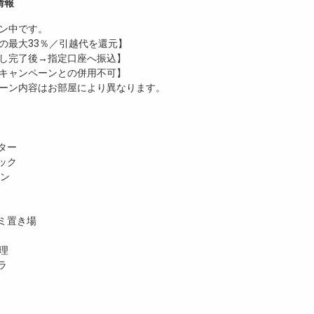
情報
ン中です。
の最大33％／引越代を還元】
し完了後→指定口座へ振込】
キャンペーンとの併用不可】
ーン内容はお部屋により異なります。
ター
ック
ホン
ミ置き場
理
ラ