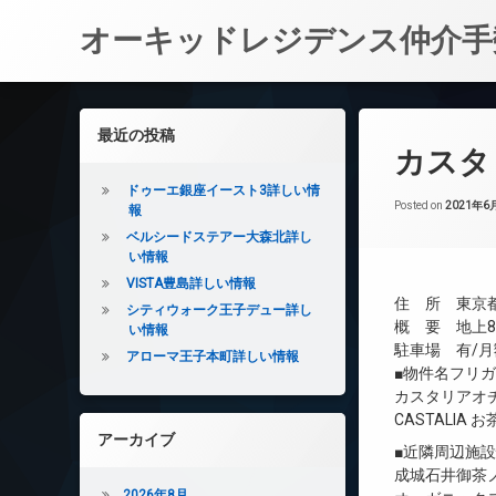
オーキッドレジデンス仲介手
コ
ン
左サイドバー
最近の投稿
テ
カスタ
ン
ツ
ドゥーエ銀座イースト3詳しい情
へ
Posted on
2021年6
報
ス
ベルシードステアー大森北詳し
キ
い情報
ッ
VISTA豊島詳しい情報
プ
住 所 東京都
シティウォーク王子デュー詳し
概 要 地上8
い情報
駐車場 有/月額
アローマ王子本町詳しい情報
■物件名フリ
カスタリアオ
CASTALIA 
アーカイブ
■近隣周辺施
成城石井御茶ノ
2026年8月