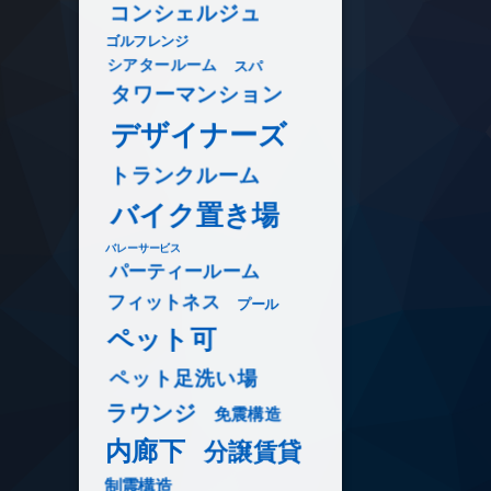
コンシェルジュ
ゴルフレンジ
シアタールーム
スパ
タワーマンション
デザイナーズ
トランクルーム
バイク置き場
バレーサービス
パーティールーム
フィットネス
プール
ペット可
ペット足洗い場
ラウンジ
免震構造
内廊下
分譲賃貸
制震構造