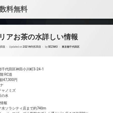
数料無料
リアお茶の水詳しい情報
カテゴリー:
月5日
Updated on
2021年9月25日
by
SEZIMO
東京都千代田区
千代田区神田小川町3-24-1
階 RC造
47,300円
ガナ
チャノミズ
お茶の水
設情報
水ソラシティ店まで約740m