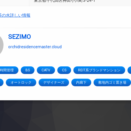
東京都千代田区神田小川町3-24-1
茶の水詳しい情報
SEZIMO
orchidresidencemaster.cloud
4時間管理
BS
CATV
CS
REIT系ブランドマンション
オートロック
デザイナーズ
内廊下
敷地内ゴミ置き場