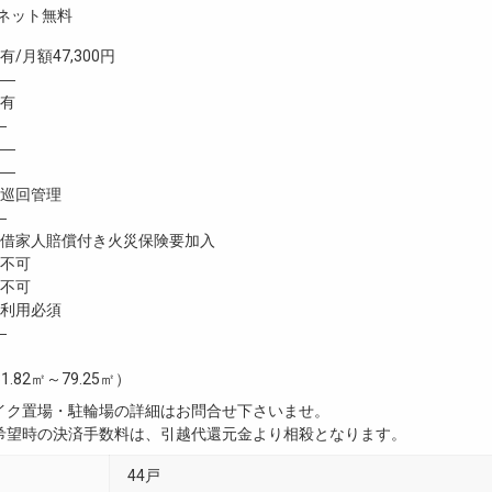
ネット無料
月額47,300円
 ―
有
―
―
―
巡回管理
―
家人賠償付き火災保険要加入
不可
不可
利用必須
―
1.82㎡～79.25㎡）
イク置場・駐輪場の詳細はお問合せ下さいませ。
希望時の決済手数料は、引越代還元金より相殺となります。
44戸