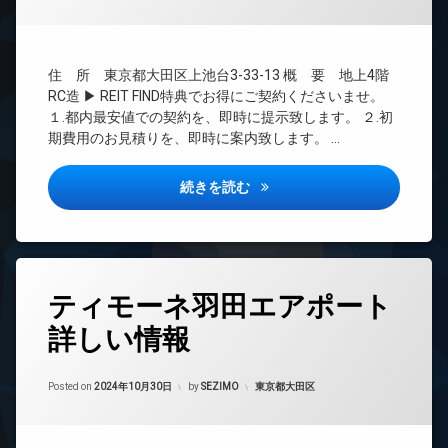
間
ー
管
ネ
理
ッ
ト
BS
住 所 東京都大田区上池台3-33-13 概 要 地上4階
無
CATV
RC造 ▶ REIT FIND特典でお得にご契約くださいませ。
料
CS
１.都内最安値での契約を、即時に提示致します。 ２.初
エ
期費用のお見積りを、即時に案内致します。 …
REIT
レ
系ブ
ベ
ラン
ー
スパシエ洗足池詳しい情報
続きを読む
ドマ
タ
ンシ
ー
ョン
オ
TV
ー
ド
ト
タ
ア
ロ
ティモーネ羽田エアポート
グ
ホ
ッ
ン
詳しい情報
ク
24
時
イ
デ
間
ン
ザ
Updated on
2024年11月3日
管
カテゴリー:
Posted on
2024年10月30日
by
SEZIMO
東京都大田区
タ
イ
理
ー
ナ
ネ
ー
BS
ッ