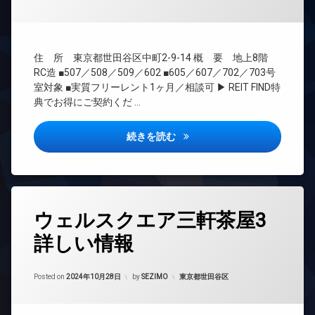
間
防
ザ
ー
管
犯
イ
ネ
理
カ
ナ
ッ
メ
ー
ト
BS
住 所 東京都世田谷区中町2-9-14 概 要 地上8階
ラ
ズ
無
CATV
RC造 ■507／508／509／602 ■605／607／702／703号
料
駐
バ
CS
室対象 ■実質フリーレント1ヶ月／相談可 ▶ REIT FIND特
車
イ
エ
典でお得にご契約くだ …
場
REIT
ク
レ
系ブ
置
ベ
駐
ラン
き
ー
JP noie 等々力詳しい情報
輪
続きを読む
ドマ
場
タ
場
ンシ
ー
ペ
ョン
ッ
オ
TV
ト
ー
ド
可
ト
タ
ア
ロ
ウェルスクエア三軒茶屋3
グ
宅
ホ
ッ
配
ン
詳しい情報
ク
24
ボ
時
イ
ッ
デ
間
ン
ク
ザ
Updated on
2024年11月3日
管
カテゴリー:
Posted on
2024年10月28日
by
SEZIMO
東京都世田谷区
タ
ス
イ
理
ー
ナ
敷
ネ
ー
BS
地