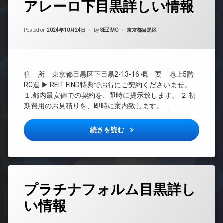
ン
アレーロ下目黒詳しい情報
グ
地
敷
内
イ
地
24
ゴ
ン
Updated on
2024年11月3日
内
時
カテゴリー:
Posted on
2024年10月24日
by
SEZIMO
東京都目黒区
ミ
タ
ゴ
間
置
ー
ミ
管
き
ネ
置
理
場
ッ
き
ト
BS
防
場
住 所 東京都目黒区下目黒2-13-16 概 要 地上5階
無
犯
CATV
RC造 ▶ REIT FIND特典でお得にご契約くださいませ。
防
料
カ
CS
１.都内最安値での契約を、即時に提示致します。 ２.初
犯
メ
エ
カ
期費用のお見積りを、即時に案内致します。 …
REIT
ラ
レ
メ
系ブ
ベ
駐
ラ
ラン
ー
アレーロ下目黒詳しい情報
続きを読む
輪
ドマ
駐
タ
場
ンシ
車
ー
ョン
場
オ
TV
駐
ー
ド
輪
ト
タ
ア
場
ロ
プラチナフォルム目黒詳し
グ
ホ
ッ
ン
い情報
ク
24
時
イ
デ
間