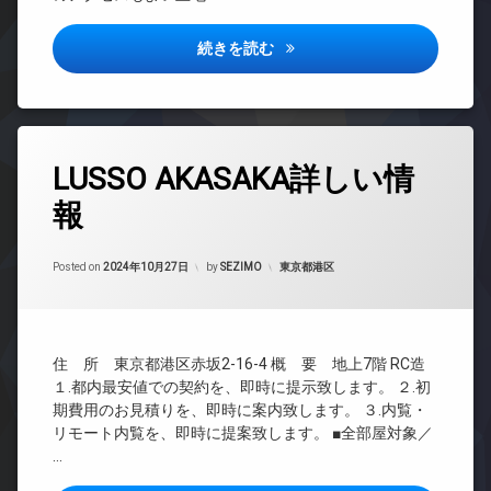
防
ンシ
オ
犯
ョン
ー
プライムアーバン中目黒詳しい
続きを読む
カ
ト
TV
メ
ロ
ド
ラ
ッ
ア
ク
ホ
ン
タ
タ
LUSSO AKASAKA詳しい情
ワ
イ
グ
ー
ン
報
24
マ
タ
時
ン
ー
間
シ
ネ
Updated on
2024年11月3日
管
カテゴリー:
Posted on
2024年10月27日
by
SEZIMO
東京都港区
ョ
ッ
理
ン
ト
BS
デ
エ
ザ
レ
CATV
イ
ベ
住 所 東京都港区赤坂2-16-4 概 要 地上7階 RC造
CS
ナ
ー
１.都内最安値での契約を、即時に提示致します。 ２.初
ー
タ
REIT
期費用のお見積りを、即時に案内致します。 ３.内覧・
ズ
ー
系ブ
リモート内覧を、即時に提案致します。 ■全部屋対象／
ラン
ト
オ
…
ドマ
ラ
ー
ンシ
ン
ト