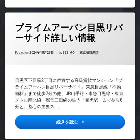
宅
ッ
TV
輪
配
ク
ド
場
ボ
ア
デ
ッ
ホ
タ
ザ
ク
ン
プライムアーバン目黒リバ
グ
イ
ス
ナ
イ
ーサイド詳しい情報
BS
敷
ー
ン
地
ズ
タ
CATV
内
ー
Updated on
2024年11月3日
宅
CS
カテゴリー:
Posted on
2024年10月25日
by
SEZIMO
東京都目黒区
ゴ
ネ
配
ミ
TV
ッ
ボ
置
ド
ト
ッ
き
ア
無
ク
場
ホ
料
ス
目黒区下目黒2丁目に位置する高級賃貸マンション「プ
ン
楽
エ
ライムアーバン目黒リバーサイド」 東急目黒線「不動
敷
器
イ
レ
前駅」まで徒歩7分の他、JR山手線・東急目黒線・東京
地
可
ン
ベ
内
メトロ南北線・都営三田線の集う「目黒駅」まで徒歩8
タ
ー
防
ゴ
分と、都心の主要ス …
ー
タ
犯
ミ
ネ
ー
カ
置
ッ
メ
プライムアーバン目黒リバーサ
続きを読む
き
オ
ト
ラ
場
ー
エ
ト
駐
防
レ
ロ