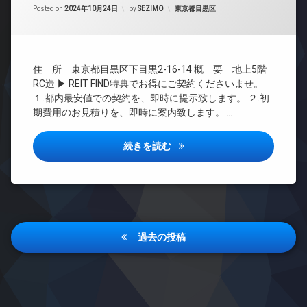
ン
ザ
Updated on
2024年11月3日
管
カテゴリー:
Posted on
2024年10月24日
by
SEZIMO
東京都目黒区
タ
イ
理
ー
ナ
ネ
ー
BS
ッ
ズ
CATV
ト
バ
住 所 東京都目黒区下目黒2-16-14 概 要 地上5階
CS
エ
イ
RC造 ▶ REIT FIND特典でお得にご契約くださいませ。
レ
REIT
ク
１.都内最安値での契約を、即時に提示致します。 ２.初
ベ
系ブ
置
期費用のお見積りを、即時に案内致します。 …
ー
ラン
き
タ
ドマ
場
ー
ンシ
プラチナフォルム目黒詳しい情
続きを読む
内
ョン
オ
廊
ー
TV
下
ト
ド
宅
ロ
ア
配
ッ
ホ
ボ
ク
ン
投
ッ
過去の投稿
デ
イ
ク
稿
ザ
ン
ス
イ
タ
ナ
敷
ナ
ー
地
ビ
ー
ネ
内
ズ
ッ