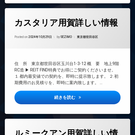
ョン
ナ
ゴ
駐
ー
TV
ミ
輪
ズ
ド
置
タ
場
ア
カスタリア用賀詳しい情報
き
分
グ
ホ
場
譲
ン
24
賃
防
Updated on
2024年11月3日
時
カテゴリー:
貸
Posted on
2024年10月29日
by
SEZIMO
東京都世田谷区
イ
犯
間
ン
カ
宅
管
タ
メ
配
理
ー
ラ
ボ
ネ
BS
ッ
住 所 東京都世田谷区玉川台1-3-12 概 要 地上9階
駐
ッ
ク
CATV
車
RC造 ▶ REIT FIND特典でお得にご契約くださいませ。
ト
ス
場
無
CS
１.都内最安値での契約を、即時に提示致します。 ２.初
敷
料
駐
期費用のお見積りを、即時に案内致します。 …
REIT
地
輪
エ
系ブ
内
場
レ
ラン
ゴ
カスタリア用賀詳しい情報
続きを読む
ベ
ドマ
ミ
ー
ンシ
置
タ
ョン
き
ー
場
TV
オ
ド
防
タ
ー
ア
ルミークアン用賀詳しい情
犯
グ
ト