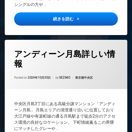
ラン
ー
犯
ク
シングルの方や …
ドマ
タ
カ
ス
ンシ
ー
メ
ョン
敷
ミラフローレス赤坂詳しい情報
続きを読む
オ
ラ
地
TV
ー
駐
内
ド
ト
車
ゴ
ア
ロ
場
ミ
ホ
ッ
置
ン
駐
ク
タ
き
輪
アンディーン月島詳しい情
イ
グ
デ
場
場
ン
ザ
報
防
24
タ
イ
犯
時
ー
ナ
カ
間
ネ
ー
Updated on
2024年11月3日
メ
管
カテゴリー:
Posted on
2024年10月30日
by
SEZIMO
東京都中央区
ッ
ズ
ラ
理
ト
バ
駐
BS
エ
イ
輪
レ
ク
CATV
場
ベ
置
中央区月島3丁目にある高級分譲マンション「アンディ
CS
ー
き
ーン月島」 月島エリアの清澄通り沿いに位置しており
タ
TV
場
大江戸線や有楽町線の通る月島駅まで徒歩2分のアクセ
ー
ド
ラ
ス環境の良好なロケーション。 下町情緒薫るこの界隈
ア
オ
ウ
にマッチしたグレーや …
ホ
ー