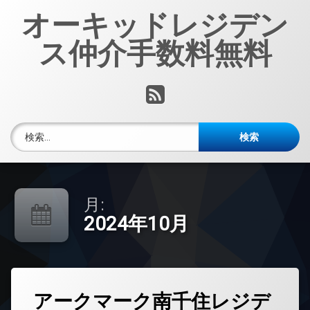
コ
オーキッドレジデン
ン
テ
ス仲介手数料無料
ン
ツ
へ
RSS
ス
キ
ッ
検索:
プ
月:
2024年10月
タ
アークマーク南千住レジデ
グ