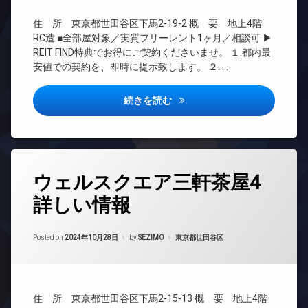
ッ
ズ
内
CATV
ト
ゴ
ペ
住 所 東京都世田谷区下馬2-19-2 概 要 地上4階
無
CS
ミ
ッ
RC造 ■全部屋対象／実質フリーレント1ヶ月／相談可 ▶
料
置
REIT
ト
REIT FIND特典でお得にご契約くださいませ。 １.都内最
エ
き
系ブ
可
安値での契約を、即時に提示致します。 ２. …
レ
場
ラン
内
ベ
ドマ
防
廊
ー
ンシ
ウェルスクエア三軒茶屋3詳し
続きを読む
犯
下
タ
ョン
カ
宅
ー
メ
TV
配
オ
ラ
ド
ボ
ー
ア
駐
ッ
ト
ホ
タ
車
ク
ロ
ン
ウェルスクエア三軒茶屋4
グ
場
ス
ッ
イ
詳しい情報
駐
敷
ク
24
ン
輪
地
時
デ
タ
場
内
間
ザ
ー
Updated on
2024年11月3日
ゴ
管
カテゴリー:
Posted on
2024年10月28日
by
SEZIMO
東京都世田谷区
イ
ネ
ミ
理
ナ
ッ
置
ー
ト
BS
き
ズ
無
CATV
場
料
バ
住 所 東京都世田谷区下馬2-15-13 概 要 地上4階
CS
防