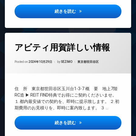
ン
ン
ト
ジ
ロ
アンディーン月島詳しい情報
イ
続きを読む
宅
ッ
ン
配
ク
タ
ボ
ー
デ
ッ
ネ
ザ
ク
ッ
イ
タ
ス
ト
アビティ用賀詳しい情報
ナ
グ
敷
ー
エ
地
24
ズ
レ
内
Updated on
2024年11月3日
時
カテゴリー:
Posted on
2024年10月29日
by
SEZIMO
東京都世田谷区
ベ
ペ
ゴ
間
ー
ッ
ミ
管
タ
ト
置
理
ー
可
き
BS
オ
場
住 所 東京都世田谷区玉川台1-3-7 概 要 地上7階
宅
ー
CATV
配
RC造 ▶ REIT FIND特典でお得にご契約くださいませ。
防
ト
ボ
犯
CS
１.都内最安値での契約を、即時に提示致します。 ２.初
ロ
ッ
カ
期費用のお見積りを、即時に案内致します。 ３ …
ッ
REIT
ク
メ
ク
系ブ
ス
ラ
ラン
デ
アビティ用賀詳しい情報
続きを読む
敷
駐
ドマ
ザ
地
車
ンシ
イ
内
場