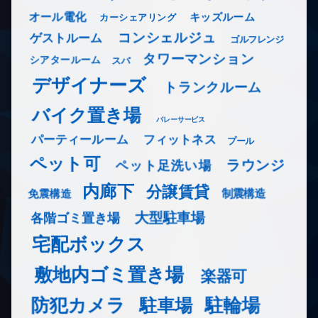
オール電化
キッズルーム
カーシェアリング
コンシェルジュ
ゲストルーム
ゴルフレンジ
タワーマンション
シアタールーム
スパ
デザイナーズ
トランクルーム
バイク置き場
バレーサービス
フィットネス
パーティールーム
プール
ペット可
ラウンジ
ペット足洗い場
内廊下
分譲賃貸
免震構造
制震構造
大型駐車場
各階ゴミ置き場
宅配ボックス
敷地内ゴミ置き場
楽器可
防犯カメラ
駐輪場
駐車場