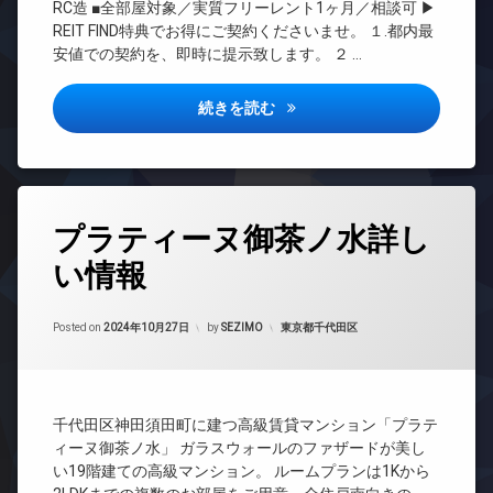
イ
オ
RC造 ■全部屋対象／実質フリーレント1ヶ月／相談可 ▶
犯
REIT
ク
ー
REIT FIND特典でお得にご契約くださいませ。 １.都内最
カ
系ブ
置
ト
安値での契約を、即時に提示致します。 ２ …
メ
ラン
き
ロ
ラ
ドマ
場
ッ
ンシ
駐
ク
ウェルスクエア三軒茶屋4詳し
続きを読む
ラ
ョン
輪
ウ
デ
場
TV
ン
ザ
ド
ジ
イ
ア
ナ
宅
ホ
ー
タ
配
ン
プラティーヌ御茶ノ水詳し
ズ
グ
ボ
イ
ッ
宅
い情報
24
ン
ク
配
時
タ
ス
ボ
間
ー
ッ
Updated on
2024年11月3日
敷
管
カテゴリー:
Posted on
2024年10月27日
by
SEZIMO
東京都千代田区
ネ
ク
地
理
ッ
ス
内
ト
BS
ゴ
敷
無
CATV
ミ
地
料
千代田区神田須田町に建つ高級賃貸マンション「プラテ
置
内
CS
オ
き
ゴ
ィーヌ御茶ノ水」 ガラスウォールのファザードが美し
REIT
ー
場
ミ
い19階建ての高級マンション。 ルームプランは1Kから
系ブ
ト
置