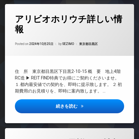
車
犯
ベ
ッ
場
カ
ー
ク
タ
メ
駐
タ
アリビオホリウチ詳しい情
グ
ラ
デ
輪
ー
ザ
場
駐
報
24
オ
イ
輪
時
ー
ナ
場
間
ト
ー
Updated on
2024年11月3日
管
カテゴリー:
Posted on
2024年10月25日
by
SEZIMO
東京都目黒区
ロ
ズ
理
ッ
バ
ク
BS
イ
デ
ク
CATV
ザ
置
住 所 東京都目黒区下目黒2-10-15 概 要 地上4階
CS
イ
き
RC造 ▶ REIT FIND特典でお得にご契約くださいませ。
ナ
REIT
場
１.都内最安値での契約を、即時に提示致します。 ２.初
ー
系ブ
内
期費用のお見積りを、即時に案内致します。 …
ズ
ラン
廊
ドマ
宅
下
ンシ
アリビオホリウチ詳しい情報
続きを読む
配
宅
ョン
ボ
配
ッ
TV
ボ
ク
ド
ッ
ス
ア
ク
ホ
タ
敷
ス