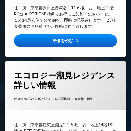
ズ
CATV
ト
ペ
住 所 東京都大田区西糀谷2-11-6 概 要 地上10階
無
CS
ッ
RC造 ▶ REIT FIND特典でお得にご契約くださいませ。
料
TV
ト
１.都内最安値での契約を、即時に提示致します。 ２.初
エ
ド
可
期費用のお見積りを、即時に案内致します。 …
レ
ア
宅
ベ
ホ
配
ー
ン
ティモーネ羽田エアポート詳し
続きを読む
ボ
タ
イ
ッ
ー
ン
ク
オ
タ
ス
ー
ー
敷
ト
ネ
タ
地
ロ
ッ
エコロジー潮見レジデンス
グ
内
ッ
ト
ゴ
詳しい情報
ク
無
24
ミ
料
時
デ
置
間
ザ
エ
き
Updated on
2024年11月3日
管
カテゴリー:
Posted on
2024年10月30日
by
SEZIMO
東京都江東区
イ
レ
場
理
ナ
ベ
防
ー
ー
BS
犯
ズ
タ
CATV
カ
ー
バ
住 所 東京都江東区潮見2-1-5 概 要 地上14階 RC
メ
CS
イ
オ
ラ