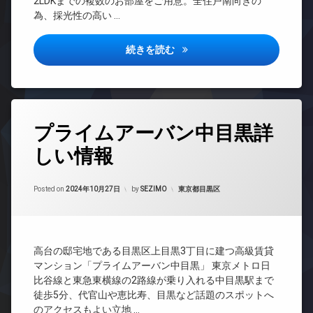
2LDKまでの複数のお部屋をご用意。全住戸南向きの
防
ラン
ロ
き
犯
為、採光性の高い …
ドマ
ッ
場
カ
ンシ
ク
メ
防
ョン
プラティーヌ御茶ノ水詳しい情
続きを読む
デ
ラ
犯
TV
ザ
カ
駐
ド
イ
メ
車
ア
ナ
ラ
場
ホ
ー
ン
駐
ズ
タ
輪
プライムアーバン中目黒詳
イ
グ
宅
場
ン
配
しい情報
24
タ
ボ
時
ー
ッ
間
ネ
ク
Updated on
2024年11月3日
管
カテゴリー:
Posted on
2024年10月27日
by
SEZIMO
東京都目黒区
ッ
ス
理
ト
敷
無
BS
地
料
内
CATV
エ
ゴ
高台の邸宅地である目黒区上目黒3丁目に建つ高級賃貸
CS
レ
ミ
マンション「プライムアーバン中目黒」 東京メトロ日
ベ
REIT
置
比谷線と東急東横線の2路線が乗り入れる中目黒駅まで
ー
系ブ
き
徒歩5分、代官山や恵比寿、目黒など話題のスポットへ
タ
ラン
場
のアクセスもよい立地 …
ー
ドマ