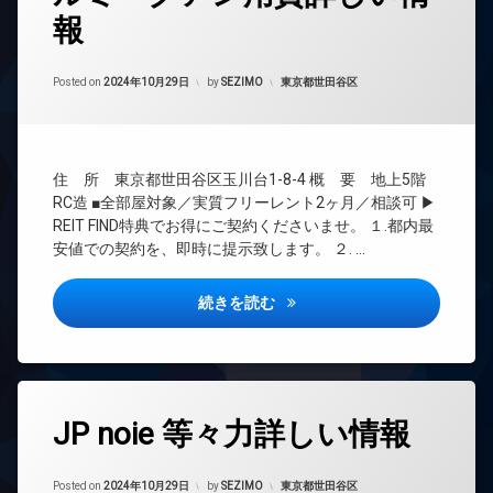
ホ
カ
ロ
ン
報
24
メ
ッ
時
ラ
イ
ク
間
ン
駐
Updated on
2026年7月8日
管
カテゴリー:
Posted on
2024年10月29日
by
SEZIMO
東京都世田谷区
デ
タ
輪
理
ザ
ー
場
イ
ネ
BS
ナ
ッ
CATV
ー
ト
住 所 東京都世田谷区玉川台1-8-4 概 要 地上5階
ズ
無
CS
RC造 ■全部屋対象／実質フリーレント2ヶ月／相談可 ▶
料
宅
REIT
REIT FIND特典でお得にご契約くださいませ。 １.都内最
配
エ
系ブ
安値での契約を、即時に提示致します。 ２. …
ボ
レ
ラン
ッ
ベ
ドマ
ク
ー
ンシ
ルミークアン用賀詳しい情報
続きを読む
ス
タ
ョン
ー
敷
TV
地
オ
ド
内
ー
ア
ゴ
ト
ホ
タ
ミ
ロ
ン
JP noie 等々力詳しい情報
グ
置
ッ
イ
き
ク
24
ン
Updated on
2024年11月3日
場
時
カテゴリー:
Posted on
2024年10月29日
by
SEZIMO
東京都世田谷区
デ
タ