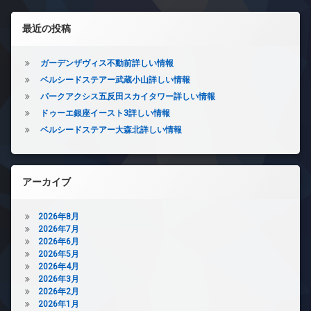
ゴ
ゲ
ト
内
ミ
左サイドバー
無
ー
廊
置
最近の投稿
料
下
き
シ
オ
場
宅
ー
ガーデンザヴィス不動前詳しい情報
ョ
配
防
ト
ボ
ベルシードステアー武蔵小山詳しい情報
犯
ロ
ン
ッ
カ
パークアクシス五反田スカイタワー詳しい情報
ッ
ク
メ
ク
ドゥーエ銀座イースト3詳しい情報
ス
ラ
ベルシードステアー大森北詳しい情報
デ
敷
駐
ザ
地
車
イ
内
場
ナ
ゴ
駐
ー
アーカイブ
ミ
輪
ズ
置
場
き
内
2026年8月
場
廊
2026年7月
下
防
2026年6月
犯
宅
2026年5月
カ
配
2026年4月
メ
ボ
2026年3月
ラ
ッ
2026年2月
ク
2026年1月
駐