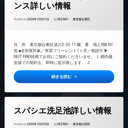
ンス詳しい情報
24
時
間
Updated on
2024年11月3日
管
カテゴリー:
Posted on
2024年10月31日
by
SEZIMO
東京都台東区
理
BS
CATV
住 所 東京都台東区清川2-25-11 概 要 地上9階 RC
CS
造 ■全部屋対象／実質フリーレント1ヶ月／相談可 ▶
REIT
REIT FIND特典でお得にご契約くださいませ。 １.都内最
系ブ
安値での契約を、即時に提示致します。 ２. …
ラン
ドマ
ンシ
アークマーク南千住レジデンス
続きを読む
ョン
TV
ド
ア
ホ
タ
ン
スパシエ洗足池詳しい情報
グ
イ
24
ン
Updated on
2024年11月3日
時
カテゴリー:
Posted on
2024年10月30日
by
SEZIMO
東京都大田区
タ