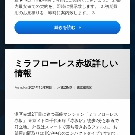
造 ▶ REIT FIND特典でお得にご契約くださいませ。 １.都
REIT
ク
ー
内最安値での契約を、即時に提示致します。 ２.初期費
駐
系ブ
置
ト
用のお見積りを、即時に案内致します。 ３. …
輪
ラン
き
ロ
場
ドマ
場
ッ
ンシ
ク
エコロジー潮見レジデンス詳し
続きを読む
ペ
ョン
ッ
デ
TV
ト
ザ
ド
可
イ
ア
ナ
宅
ホ
ー
タ
配
ン
ミラフローレス赤坂詳しい
ズ
グ
ボ
イ
ッ
ペ
情報
24
ン
ク
ッ
時
タ
ス
ト
間
ー
可
Updated on
2024年11月3日
敷
管
カテゴリー:
Posted on
2024年10月30日
by
SEZIMO
東京都港区
ネ
地
分
理
ッ
内
譲
ト
BS
ゴ
賃
無
CATV
ミ
貸
料
港区赤坂2丁目に建つ高級マンション「ミラフローレス
置
CS
宅
エ
き
赤坂」 東京メトロ千代田線「赤坂駅」徒歩2分と駅近で
配
REIT
レ
場
好立地。 外観はスマートで落ち着きあるフォルム。 お
ボ
系ブ
ベ
部屋の間取りは1Kが中心のコンパクトタイプですので、
防
ッ