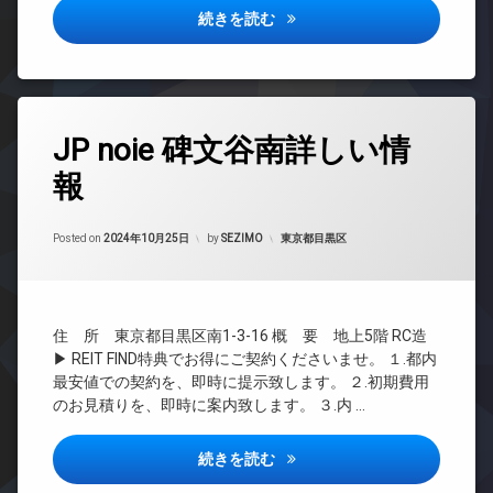
ョン
ク
ロ
LUSSO AKASAKA詳しい情報
続きを読む
ル
ッ
TV
ー
ク
ド
ム
ア
デ
ホ
ペ
ザ
ン
ッ
イ
タ
JP noie 碑文谷南詳しい情
ト
ナ
イ
グ
可
ー
ン
報
24
ズ
タ
内
時
ー
廊
敷
間
ネ
下
Updated on
2024年11月3日
地
管
カテゴリー:
Posted on
2024年10月25日
by
SEZIMO
東京都目黒区
ッ
内
理
制
ト
ゴ
震
BS
ミ
エ
構
置
レ
CATV
造
き
ベ
住 所 東京都目黒区南1-3-16 概 要 地上5階 RC造
CS
各
場
ー
▶ REIT FIND特典でお得にご契約くださいませ。 １.都内
階
タ
REIT
防
最安値での契約を、即時に提示致します。 ２.初期費用
ゴ
ー
系ブ
犯
のお見積りを、即時に案内致します。 ３.内 …
ミ
ラン
カ
オ
置
ドマ
メ
ー
き
ンシ
JP noie 碑文谷南詳しい情報
続きを読む
ラ
ト
場
ョン
ロ
駐