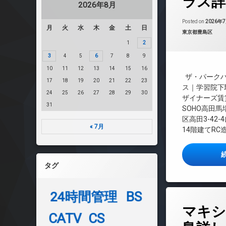
ラス詳
2026年8月
CATV
Posted on
2026年
月
火
水
木
金
土
日
カテゴリー:
東京都豊島区
CS
1
2
3
4
5
6
7
8
9
REIT系ブランド
10
11
12
13
14
15
16
ザ・パークハ
17
18
19
20
21
22
23
TVドアホン
ス｜学習院下
24
25
26
27
28
29
30
ザイナーズ賃
インターネット無
31
SOHO高田
区高田3-42-
エレベーター
« 7月
14階建てRC
オートロック
タグ
デザイナーズ
ペット可
24時間管理
BS
タ
マキシ
グ
宅配ボックス
CATV
CS
24時間管理