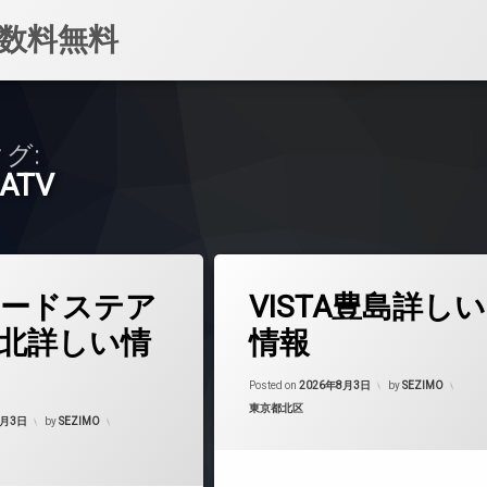
数料無料
グ:
ATV
タ
ードステア
VISTA豊島詳しい
グ
24時間管理
北詳しい情
情報
BS
CATV
Posted on
2026年8月3日
by
SEZIMO
カテゴリー:
東京都北区
CS
8月3日
by
SEZIMO
マンション
REIT系ブランドマンション
TVドアホン