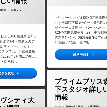
しい情報
REIT系ブランドマンション
7月29日
by
SEZIMO
TVドアホン
ザ・パークハビオSOHO高田馬場
インターネット
ス｜学習院下駅徒歩1分・豊島区の
ザイナーズ賃貸 ザ・パークハビオ
マンション
エレベーター
SOHO高田馬場テラスは、東京都
ビオSOHO高田馬場テラ
区高田3-42-4に2026年8月竣工の
駅徒歩1分・豊島区のデ
オートロック
14階建てRC造・総戸数 …
貸 ザ・パークハビオ
料
馬場テラスは、東京都豊島
ペット可
ザ・パーク
続きを読む
4に2026年8月竣工の地上
造・総戸数 …
宅配ボックス
敷地内ゴミ置き場
ザ・パークハビオSOHO高田馬場テラス詳しい情報
続きを読む
タ
プライムブリス
グ
防犯カメラ
24時間管理
下スタジオ詳し
駐輪場
BS
情報
ヴシティ大
CATV
CS
Posted on
2026年7月29日
by
SEZIMO