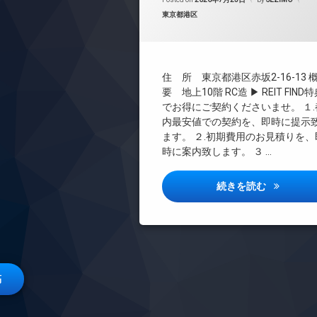
カテゴリー:
東京都港区
CS
REIT系ブランドマンション
TVドアホン
インターネット
住 所 東京都港区赤坂2-16-13
エレベーター
要 地上10階 RC造 ▶ REIT FIND
でお得にご契約くださいませ。 １.
オートロック
内最安値での契約を、即時に提示
デザイナーズ
ます。 ２.初期費用のお見積りを、
宅配ボックス
時に案内致します。 ３ …
敷地内ゴミ置き場
防犯カメラ
パークヒル
続きを読む
駐輪場
稿