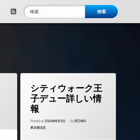
検索:
RSS
タ
シティウォーク王
グ
24時間管理
子デュー詳しい情
BS
報
CATV
CS
Posted on
2026年8月3日
by
SEZIMO
REIT系ブランドマンション
カテゴリー:
東京都北区
TVドアホン