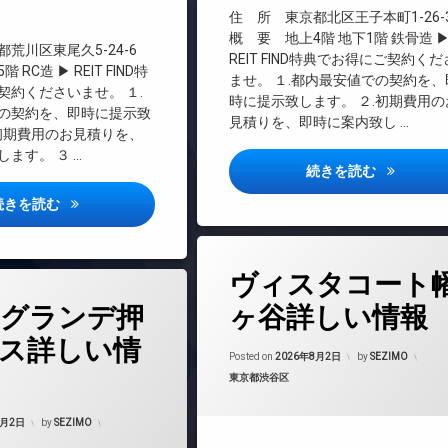
インターネット無料
住 所 東京都北区王子本町1-26-
エレベーター
概 要 地上4階 地下1階 鉄骨造 
料
荒川区東尾久5-24-6
REIT FIND特典でお得にご契約く
オートロック
RC造 ▶ REIT FIND特
ませ。 １.都内最安値での契約を、
デザイナーズ
契約くださいませ。 １.
時に提示致します。 ２.初期費用の
の契約を、即時に提示致
トランクルーム
見積りを、即時に案内致し …
.初期費用のお見積りを、
宅配ボックス
ます。 ３ …
防犯カメラ
アローマ王
続きを読む
駐輪場
センプリーチェ西日暮里詳しい情報
続きを読む
タ
ヴィスタコート
グ
24時間管理
グランデ押
ヶ谷詳しい情報
BS
ス詳しい情
CATV
Posted on
2026年8月2日
by
SEZIMO
カテゴリー:
東京都渋谷区
CS
REIT系ブランドマンション
8月2日
by
SEZIMO
TVドアホン
マンション