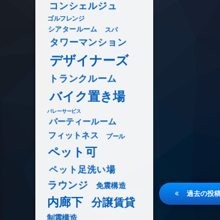
コンシェルジュ
ゴルフレンジ
シアタールーム
スパ
タワーマンション
デザイナーズ
トランクルーム
バイク置き場
バレーサービス
パーティールーム
フィットネス
プール
ペット可
ペット足洗い場
ラウンジ
免震構造
投
過去の投
内廊下
分譲賃貸
稿
制震構造