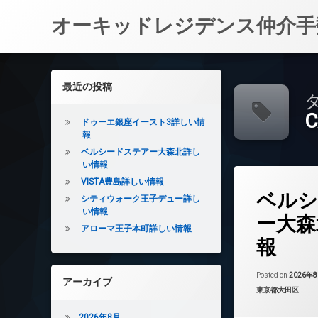
オーキッドレジデンス仲介手
コ
ン
左サイドバー
最近の投稿
テ
タ
ン
C
ツ
ドゥーエ銀座イースト3詳しい情
へ
報
ス
ベルシードステアー大森北詳し
キ
い情報
ッ
VISTA豊島詳しい情報
タ
プ
ベルシ
グ
シティウォーク王子デュー詳し
い情報
24時間管理
ー大森
アローマ王子本町詳しい情報
BS
報
CATV
CS
Posted on
2026年
アーカイブ
REIT系ブランド
カテゴリー:
東京都大田区
TVドアホン
2026年8月