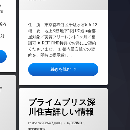
3
TVドアホン
安値
インターネット無料
。
オートロック
案内
住 所 東京都渋谷区千駄ヶ谷5-5-12
デザイナーズ
概 要 地上3階 地下1階 RC造 ■全部
屋対
ペット可
屋対象／実質フリーレント1ヶ月／相
談可 ▶ REIT FIND特典でお得にご契約
宅配ボックス
くださいませ。 １.都内最安値での契
敷地内ゴミ置き場
約を、即時に提示致し …
ム北千住詳しい情報
防犯カメラ
セントラルガーデンレジデンス
続きを読む
オSOHO高田馬場テラス詳しい情報)
オ
(プライムブリス深川住吉詳しい情報)
コメントをどうぞ
タ
プライムブリス深
グ
BS
川住吉詳しい情報
CATV
Posted on
2026年7月30日
by
SEZIMO
カテゴリー:
東京都江東区