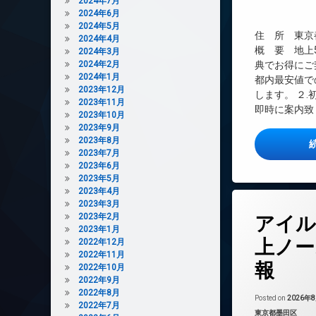
2024年7月
TVドアホン
2024年6月
2024年5月
インターネット無
住 所 東京都
2024年4月
オートロック
概 要 地上5階 
2024年3月
2024年2月
典でお得にご
デザイナーズ
2024年1月
都内最安値で
ペット可
2023年12月
します。 ２
2023年11月
宅配ボックス
即時に案内致し
2023年10月
敷地内ゴミ置き場
2023年9月
2023年8月
防犯カメラ
2023年7月
駐輪場
2023年6月
2023年5月
2023年4月
2023年3月
タ
2023年2月
アイル
グ
2023年1月
24時間管理
上ノー
2022年12月
2022年11月
BS
報
2022年10月
CATV
2022年9月
CS
2022年8月
Posted on
2026年
2022年7月
REIT系ブランド
カテゴリー:
東京都墨田区