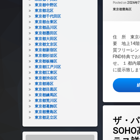
CS
Posted on
2026年
東京都中野区
REIT系ブランド
カテゴリー:
東京都豊島区
東京都北区
東京都千代田区
TVドアホン
東京都台東区
インターネット無
東京都品川区
エレベーター
東京都墨田区
住 所 東京都
東京都大田区
オートロック
要 地上14階
東京都文京区
デザイナーズ
質フリーレント
東京都新宿区
東京都杉並区
FIND特典で
バイク置き場
東京都板橋区
せ。 １.都
ペット可
東京都江戸川区
に提示致します
東京都江東区
ラウンジ
東京都渋谷区
内廊下
東京都港区
東京都目黒区
宅配ボックス
東京都練馬区
敷地内ゴミ置き場
東京都荒川区
楽器可
東京都葛飾区
東京都豊島区
コメント
タ
防犯カメラ
東京都足立区
ザ・パ
グ
駐車場
24時間管理
SOH
駐輪場
BS