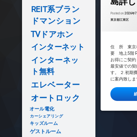
島詳し
敷地内ゴミ置き場
BS
REIT系ブラン
CATV
Posted on
2026年
防犯カメラ
ドマンション
カテゴリー:
東京都江東区
CS
REIT系ブランド
駐輪場
TVドアホン
TVドアホン
インターネット無
インターネット
住 所 東京都
エレベーター
要 地上5階 RC
インターネッ
お得にご契約
オートロック
最安値での契
デザイナーズ
ト無料
す。 ２.初
バイク置き場
に案内致します
エレベーター
内廊下
宅配ボックス
オートロック
敷地内ゴミ置き場
オール電化
防犯カメラ
カーシェアリング
駐輪場
キッズルーム
ゲストルーム