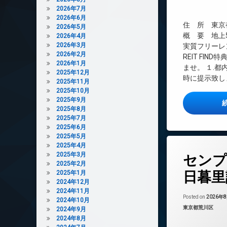
インターネット無
2026年7月
2026年6月
オートロック
住 所 東京都
2026年5月
デザイナーズ
概 要 地上5
2026年4月
内廊下
2026年3月
実質フリーレ
2026年2月
REIT FI
宅配ボックス
2026年1月
ませ。 １.
敷地内ゴミ置き場
2025年12月
時に提示致しま
2025年11月
防犯カメラ
2025年10月
2025年9月
2025年8月
2025年7月
2025年6月
2025年5月
2025年4月
タ
2025年3月
センプ
グ
2025年2月
24時間管理
日暮里
2025年1月
2024年12月
BS
2024年11月
CATV
Posted on
2026年
2024年10月
カテゴリー:
東京都荒川区
2024年9月
CS
2024年8月
REIT系ブランド