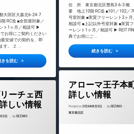
料
インターネット無料
住 所 東京都北区豊島3-6-3 概
エレベーター
要 地上10階 RC造 ■101／102／7
大田区大森北6-24-7
号室対象 ■実質フリーレント2ヶ月
オートロック
階 RC造 ■全部屋対象／
相談可 ■上記以外号室対象 ■実質
デザイナーズ
ント1ヶ月／相談可 ▶
ーレント1ヶ月／相談可 ▶ REIT FI
ND特典でお得にご契約ください
ペット可
典でお得にご …
都内最安値での契約を、即
宅配ボックス
す。 ２. …
敷地内ゴミ置き場
VISTA豊
続きを読む
防犯カメラ
ベルシードステアー大森北詳しい情報
続きを読む
駐輪場
タ
アローマ王子本
グ
24時間管理
リーチェ西
詳しい情報
BS
詳しい情報
CATV
Posted on
2026年8月3日
by
SEZIMO
カテゴリー:
東京都北区
CS
8月3日
by
SEZIMO
REIT系ブランドマンション
TVドアホン
マンション