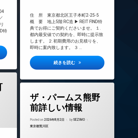
インターネット無料
オートロック
04
住 所 東京都北区王子本町2-25-5
／
デザイナーズ
概 要 地上5階 RC造 ▶ REIT FIND特
フリ
宅配ボックス
典でお得にご契約くださいませ。 １.
ND特
都内最安値での契約を、即時に提示致
防犯カメラ
します。 ２.初期費用のお見積りを、
即時に案内致します。 ３ …
島詳しい情報
シティウォーク王子デュー詳し
続きを読む
町
タ
ザ・パームス熊野
グ
24時間管理
前詳しい情報
BS
CATV
Posted on
2026年8月2日
by
SEZIMO
カテゴリー:
東京都荒川区
CS
REIT系ブランドマンション