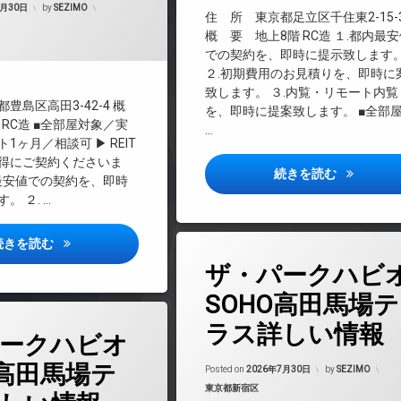
7月30日
by
SEZIMO
インターネット無料
住 所 東京都足立区千住東2-15-
マンション
エレベーター
概 要 地上8階 RC造 １.都内最
での契約を、即時に提示致します
オートロック
料
２.初期費用のお見積りを、即時に
デザイナーズ
致します。 ３.内覧・リモート内覧
バイク置き場
豊島区高田3-42-4 概
を、即時に提案致します。 ■全部
 RC造 ■全部屋対象／実
ペット可
…
1ヶ月／相談可 ▶ REIT
宅配ボックス
お得にご契約くださいま
シーフォル
続きを読む
敷地内ゴミ置き場
内最安値での契約を、即時
防犯カメラ
。 ２. …
駐車場
ザ・パークハビオSOHO高田馬場テラス詳しい情報
続きを読む
駐輪場
(ザ・パークハビ
コメントをどうぞ
タ
ザ・パークハビ
グ
BS
SOHO高田馬場テ
(ザ・パークハビオSOHO高田馬場テラス詳しい情報)
をどうぞ
ラス詳しい情報
CATV
ークハビオ
O高田馬場テ
CS
Posted on
2026年7月30日
by
SEZIMO
カテゴリー:
東京都新宿区