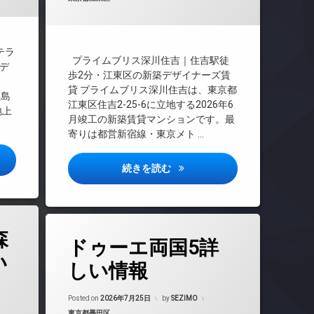
CS
REIT系ブランドマンション
テラ
プライムブリス深川住吉｜住吉駅徒
TVドアホン
デ
歩2分・江東区の新築デザイナーズ賃
貸 プライムブリス深川住吉は、東京都
インターネット
豊島
江東区住吉2-25-6に立地する2026年6
地上
月竣工の新築賃貸マンションです。最
エレベーター
寄りは都営新宿線・東京メト …
オートロック
ハビオSOHO高田馬場テラス詳しい情報
プライムブリス深川住吉詳しい
続きを読む
デザイナーズ
宅配ボックス
森
タ
敷地内ゴミ置き場
ドゥーエ両国5詳
グ
い
24時間管理
しい情報
防犯カメラ
BS
Updated on
2026年7月26日
CATV
駐輪場
Posted on
2026年7月25日
by
SEZIMO
カテゴリー:
東京都墨田区