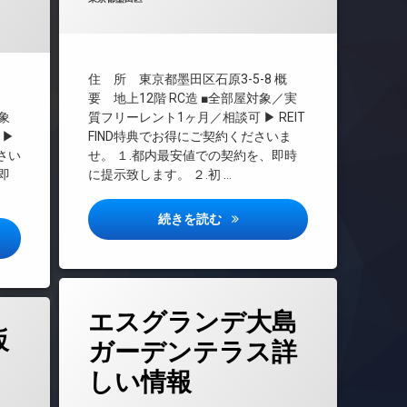
CS
REIT系ブランドマンション
TVドアホン
インターネット無料
住 所 東京都墨田区石原3-5-8 概
エレベーター
要 地上12階 RC造 ■全部屋対象／実
象
質フリーレント1ヶ月／相談可 ▶ REIT
オートロック
 ▶
FIND特典でお得にご契約くださいま
デザイナーズ
ださい
せ。 １.都内最安値での契約を、即時
バイク置き場
即
に提示致します。 ２.初 …
ペット可
宅配ボックス
ドゥーエ両国5詳しい情報
続きを読む
リス森下スタジオ詳しい情報
敷地内ゴミ置き場
防犯カメラ
駐輪場
タ
エスグランデ大島
グ
坂
24時間管理
ガーデンテラス詳
BS
しい情報
CATV
年7月26日