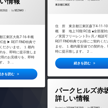
い情報
REIT系ブランドマンション
カテゴリー:
東京都江東区
Updated on
2026年7月26日
TVドアホン
7月25日
by
SEZIMO
インターネット無料
マンション
エレベーター
住 所 東京都江東区森下4-11-10
オートロック
概 要 地上10階 RC造 ■全部屋対
料
デザイナーズ
／実質フリーレント3ヶ月／相談可
江東区大島7-16-8 概
REIT FIND特典でお得にご契約く
バイク置き場
造 ▶ REIT FIND特典で
ませ。 １.都内最安値での契約を、
くださいませ。 １.都内
ペット可
時に提示致します。 ２ …
約を、即時に提示致しま
宅配ボックス
期費用のお見積りを、即時
楽器可
。 ３. …
プライムブ
続きを読む
防犯カメラ
駐車場
マキシヴシティ大島詳しい情報
続きを読む
駐輪場
タ
パークヒルズ赤
グ
24時間管理
詳しい情報
BS
Updated on
2026
CATV
Posted on
2026年7月23日
by
SEZIMO