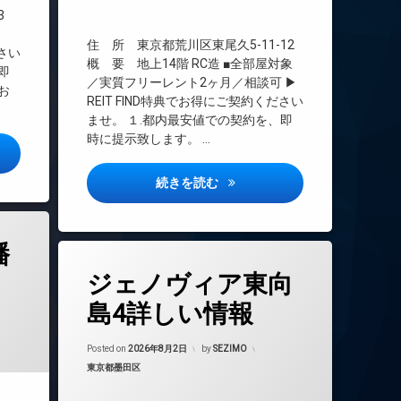
3
TVドアホン
▶
インターネット無料
住 所 東京都荒川区東尾久5-11-12
ださい
エレベーター
概 要 地上14階 RC造 ■全部屋対象
即
／実質フリーレント2ヶ月／相談可 ▶
オートロック
お
REIT FIND特典でお得にご契約ください
デザイナーズ
ませ。 １.都内最安値での契約を、即
バイク置き場
時に提示致します。 …
子本町詳しい情報
ペット可
宅配ボックス
ザ・パームス熊野前詳しい情報
続きを読む
敷地内ゴミ置き場
防犯カメラ
幡
駐車場
タ
駐輪場
ジェノヴィア東向
グ
24時間管理
島4詳しい情報
BS
CATV
Posted on
2026年8月2日
by
SEZIMO
カテゴリー:
東京都墨田区
CS
TVドアホン