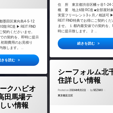
インターネット無料
住 所 東京都渋谷区幡ヶ谷1-24-
エレベーター
概 要 地上6階 RC造 ■全部屋対
料
実質フリーレント3ヶ月／相談可 
オートロック
REIT FIND特典でお得にご契約く
墨田区東向島4-5-12
デザイナーズ
ませ。 １.都内最安値での契約を、
 RC造 ▶ REIT FIND
バイク置き場
時に提示致します。 ２ …
ご契約くださいませ。
ペット可
値での契約を、即時に提示
２.初期費用のお見積り
内廊下
ヴィスタコ
続きを読む
内致します。 …
宅配ボックス
敷地内ゴミ置き場
アイルグランデ押上ノース詳しい情報
続きを読む
防犯カメラ
タ
駐車場
シーフォルム北
グ
駐輪場
24時間管理
住詳しい情報
BS
ークハビオ
CATV
Posted on
2026年8月2日
by
SEZIMO
O高田馬場テ
カテゴリー:
東京都足立区
CS
しい情報
REIT系ブランドマンション
TVドアホン