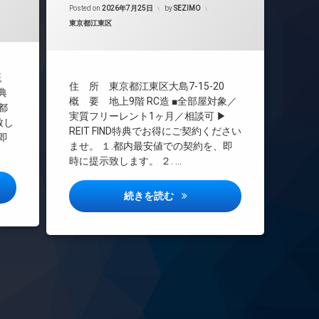
CS
Updated on
2026年7月26日
Posted on
2026年7月25日
by
SEZIMO
REIT系ブランドマンション
カテゴリー:
東京都江東区
TVドアホン
インターネット無料
エレベーター
 概
住 所 東京都江東区大島7-15-20
特典
オートロック
概 要 地上9階 RC造 ■全部屋対象／
都
デザイナーズ
実質フリーレント1ヶ月／相談可 ▶
致し
REIT FIND特典でお得にご契約ください
バイク置き場
即
ませ。 １.都内最安値での契約を、即
宅配ボックス
時に提示致します。 ２. …
敷地内ゴミ置き場
ズ赤坂詳しい情報
防犯カメラ
エスグランデ大島ガーデンテラ
続きを読む
駐車場
駐輪場