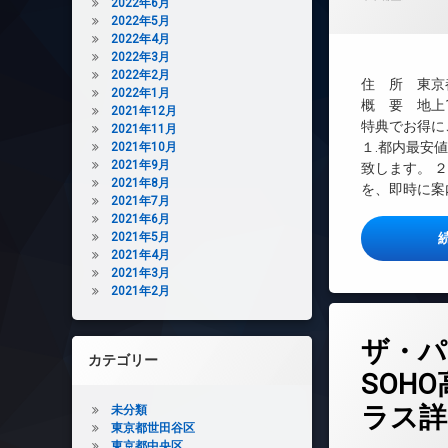
2022年6月
TVドアホン
2022年5月
2022年4月
インターネット無
2022年3月
エレベーター
2022年2月
住 所 東京都
2022年1月
オートロック
概 要 地上10階
2021年12月
デザイナーズ
特典でお得に
2021年11月
１.都内最安
2021年10月
バイク置き場
2021年9月
致します。 
ペット可
2021年8月
を、即時に案
宅配ボックス
2021年7月
2021年6月
敷地内ゴミ置き場
2021年5月
防犯カメラ
2021年4月
2021年3月
駐車場
2021年2月
駐輪場
タ
ザ・パ
グ
カテゴリー
24時間管理
SOH
BS
ラス詳
未分類
CATV
東京都世田谷区
東京都中央区