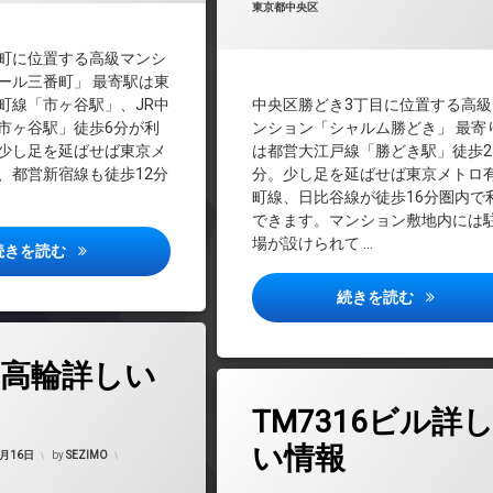
カテゴリー:
東京都中央区
CS
REIT系ブランドマンション
町に位置する高級マンシ
TVドアホン
ール三番町」 最寄駅は東
インターネット無料
町線「市ヶ谷駅」、JR中
中央区勝どき3丁目に位置する高級
エレベーター
市ヶ谷駅」徒歩6分が利
ンション「シャルム勝どき」 最寄
少し足を延ばせば東京メ
は都営大江戸線「勝どき駅」徒歩2
オートロック
、都営新宿線も徒歩12分
分。少し足を延ばせば東京メトロ
デザイナーズ
町線、日比谷線が徒歩16分圏内で
宅配ボックス
できます。マンション敷地内には
敷地内ゴミ置き場
場が設けられて …
ルミエール三番町詳しい情報
続きを読む
防犯カメラ
シャルム勝
続きを読む
駐輪場
高輪詳しい
タ
TM7316ビル詳
グ
24時間管理
Updated on
2025年3月23日
い情報
3月16日
by
SEZIMO
BS
Updated on
2025