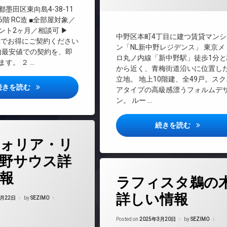
REIT系ブランドマンション
墨田区東向島4-38-11
階 RC造 ■全部屋対象／
TVドアホン
ント2ヶ月／相談可 ▶
インターネット
中野区本町4丁目に建つ賃貸マンシ
ND特典でお得にご契約ください
エレベーター
ン「NL新中野レジデンス」 東京メ
都内最安値での契約を、即
ロ丸ノ内線「新中野駅」徒歩1分と
オートロック
す。 ２ …
から近く、青梅街道沿いに位置し
デザイナーズ
立地。 地上10階建、全49戸。スク
内廊下
オープンブルーム東向島ウエスト詳しい情報
続きを読む
アタイプの高級感漂うフォルムデ
宅配ボックス
ン。 ルー …
敷地内ゴミ置き場
NL新中野
続きを読む
防犯カメラ
駐輪場
ォリア・リ
野サウス詳
タ
報
ラフィスタ鵜の
グ
24時間管理
Updated on
2025年3月23日
詳しい情報
3月22日
by
SEZIMO
BS
マンション
Updated on
2025
CS
Posted on
2025年3月20日
by
SEZIMO