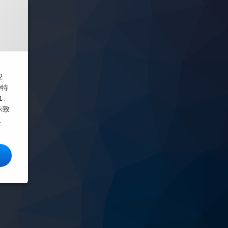
年3月23日
2
D特
.
示致
、
ンス矢口渡アグリッター詳しい情報