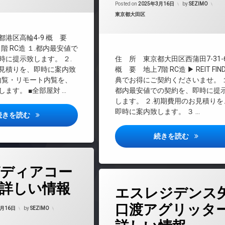
CATV
Posted on
2025年3月16日
by
SEZIMO
マンション
カテゴリー:
東京都大田区
CS
REIT系ブランドマンション
料
都港区高輪4-9 概 要
TVドアホン
1階 RC造 １.都内最安値で
インターネット無料
時に提示致します。 ２.
住 所 東京都大田区西蒲田7-31-
エレベーター
見積りを、即時に案内致
概 要 地上7階 RC造 ▶ REIT FIN
.内覧・リモート内覧を、
典でお得にご契約くださいませ。 １
オートロック
ます。 ■全部屋対 …
都内最安値での契約を、即時に提
デザイナーズ
します。 ２.初期費用のお見積りを
ペット可
即時に案内致します。 ３ …
グラン高輪詳しい情報
続きを読む
内廊下
宅配ボックス
TM7316
続きを読む
敷地内ゴミ置き場
防犯カメラ
ディアコー
駐車場
タ
詳しい情報
駐輪場
エスレジデンス
グ
24時間管理
Updated on
2025年3月23日
口渡アグリッタ
3月16日
by
SEZIMO
BS