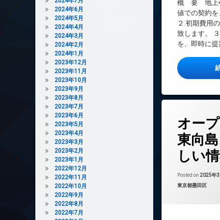
2024年7月
概 要 地上4
インターネット無
2024年6月
値での契約を
エレベーター
2024年5月
２.初期費用
2024年4月
オートロック
致します。 
2024年3月
デザイナーズ
を、即時に提案
2024年2月
2024年1月
ペット可
2023年12月
宅配ボックス
2023年11月
2023年10月
敷地内ゴミ置き場
2023年9月
防犯カメラ
2023年8月
2023年7月
駐輪場
タ
2023年6月
オープ
グ
2023年5月
24時間管理
2023年4月
東向島
2023年3月
BS
2023年2月
しい情
CATV
2023年1月
2022年12月
CS
Posted on
2025年
2022年11月
REIT系ブランド
カテゴリー:
2022年10月
東京都墨田区
2022年9月
TVドアホン
2022年8月
インターネット無
2022年7月