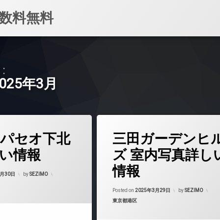
数料無料
:
2025年3月
タ
パセオ下北
三田ガーデンヒ
グ
24時間管理
い情報
ズ 室内写真詳し
BS
情報
Updated on
2025年4月14日
CATV
3月30日
by
SEZIMO
CS
Posted on
2025年3月29日
by
SEZIMO
マンション
TVドアホン
カテゴリー:
東京都港区
インターネット