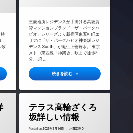
TVドアホン
インターネット無料
エレベーター
三菱地所レジデンスが手掛ける高級賃
オートロック
貸マンションブランド「ザ・パークハ
デザイナーズ
D特
ビオ」シリーズより新宿区東五軒町エ
.
リアに「ザ・パークハビオ神楽坂レジ
バイク置き場
示致
デンス South」が誕生上善若水。 東京
ペット可
、
メトロ東西線「神楽坂」駅まで徒歩8
内廊下
分、JR …
宅配ボックス
敷地内ゴミ置き場
鵜の木詳しい情報
ザ・パークハビオ神楽坂レジデ
続きを読む
防犯カメラ
駐車場
駐輪場
タ
詳
テラス高輪ざくろ
グ
24時間管理
坂詳しい情報
BS
年3月23日
Updated on
2025年3月23日
CATV
Posted on
2025年3月16日
by
SEZIMO