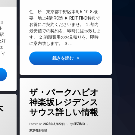
TVドアホン
インターネット
住 所 東京都中野区本町6-10-8 概
エレベーター
要 地上4階 RC造 ▶ REIT FIND特典で
ョ
お得にご契約くださいませ。 １.都内
オートロック
ト
最安値での契約を、即時に提示致しま
デザイナーズ
駅
す。 ２.初期費用のお見積りを、即時
た好
宅配ボックス
に案内致します。 ３. …
エ
敷地内ゴミ置き場
ザイ
防犯カメラ
エスティメゾン新中野詳しい情
続きを読む
駐車場
駐輪場
レジデンス詳しい情報
タ
ザ・パークハビオ
グ
24時間管理
神楽坂レジデンス
木
BS
サウス詳しい情報
CATV
CS
Updated on
2025年3月23日
Posted on
2025年3月22日
by
SEZIMO
年3月23日
REIT系ブランドマンション
カテゴリー:
東京都新宿区