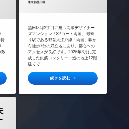
カテゴリー:
東京都墨田区
CS
REIT系ブランドマンション
TVドアホン
インターネット無料
墨田区緑2丁目に建つ高級デザイナー
エレベーター
6
ズマンション「SPコート両国」 最寄
D特
り駅である都営大江戸線「両国」駅か
オートロック
.
ら徒歩7分の好立地にあり、都心への
デザイナーズ
示致
アクセスが良好です。2025年3月に完
バイク置き場
、
成した鉄筋コンクリート造の地上12階
ペット可
建てで、 …
宅配ボックス
ビル詳しい情報
SPコート両国詳しい情報
続きを読む
敷地内ゴミ置き場
防犯カメラ
駐輪場
矢
ー