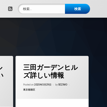
検索:
RSS
タ
ル
三田ガーデンヒル
グ
24時間管理
い
ズ詳しい情報
BS
Updated on
2025年3月31日
CATV
Posted on
2025年3月29日
by
SEZIMO
カテゴリー:
東京都港区
CS
TVドアホン
インターネット