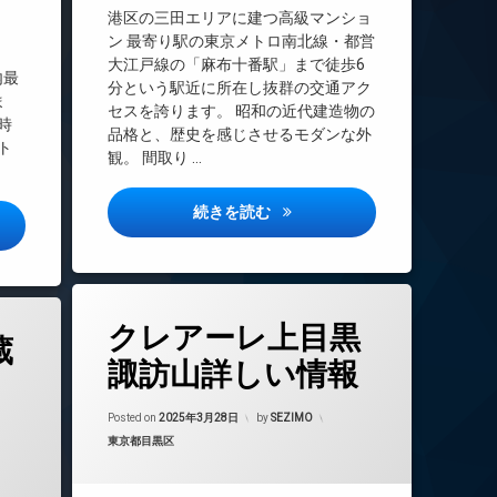
エレベーター
港区の三田エリアに建つ高級マンショ
オートロック
ン 最寄り駅の東京メトロ南北線・都営
概
大江戸線の「麻布十番駅」まで徒歩6
ゲストルーム
内最
分という駅近に所在し抜群の交通アク
ゴルフレンジ
ま
セスを誇ります。 昭和の近代建造物の
時
コンシェルジュ
品格と、歴史を感じさせるモダンな外
ト
シアタールーム
観。 間取り …
スパ
三田ガーデンヒルズ詳しい情報
続きを読む
デザイナーズ
ンヒルズ 室内写真詳しい情報
トランクルーム
バイク置き場
プール
タ
フィットネス
クレアーレ上目黒
グ
蔵
ペット足洗い場
24時間管理
諏訪山詳しい情報
ラウンジ
BS
Updated on
2025年3月31日
内廊下
CATV
Posted on
2025年3月28日
by
SEZIMO
年3月31日
カテゴリー:
分譲賃貸
東京都目黒区
CS
各階ゴミ置き場
REIT系ブランドマンション