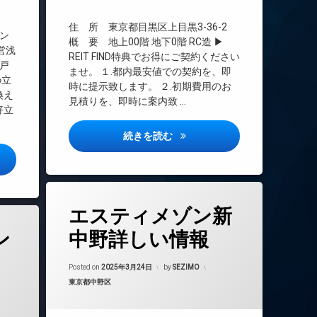
大型駐車場
TVドアホン
宅配ボックス
インターネット無料
住 所 東京都目黒区上目黒3-36-2
ン
敷地内ゴミ置き場
エレベーター
概 要 地上00階 地下0階 RC造 ▶
営浅
REIT FIND特典でお得にご契約ください
楽器可
オートロック
戸
ませ。 １.都内最安値での契約を、即
防犯カメラ
デザイナーズ
の立
時に提示致します。 ２.初期費用のお
換え
駐車場
ペット可
見積りを、即時に案内致 …
好立
駐輪場
宅配ボックス
敷地内ゴミ置き場
クレアーレ上目黒諏訪山詳しい
続きを読む
防犯カメラ
ッツ蔵前詳しい情報
タ
エスティメゾン新
グ
24時間管理
ン
中野詳しい情報
BS
Updated on
2025年3月31日
CATV
Posted on
2025年3月24日
by
SEZIMO
カテゴリー:
東京都中野区
CS
年3月31日
REIT系ブランドマンション