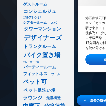
ゲストルーム
REIT系ブランド
TVドアホン
コンシェルジュ
インターネット無
ゴルフレンジ
港区赤坂7丁
シアタールーム
エレベーター
スパ
ョン「カスガ
駅は東京メト
タワーマンション
オートロック
徒歩7分。少
デザイナーズ
デザイナーズ
ロ半蔵門線、
宅配ボックス
17分圏内で
トランクルーム
敷地内ゴミ置き場
を使い分ける 
バイク置き場
防犯カメラ
バレーサービス
パーティールーム
フィットネス
プール
ペット可
ペット足洗い場
ラウンジ
免震構造
投
過去の投
内廊下