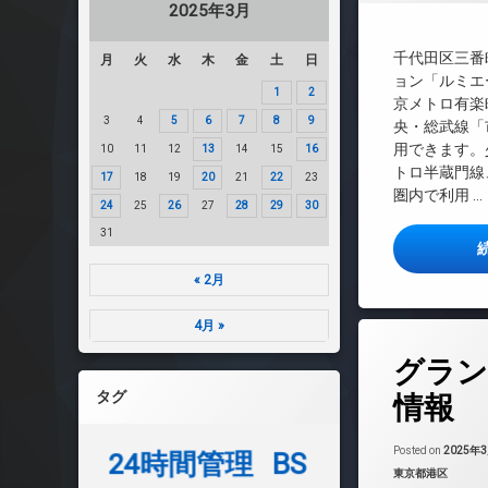
2025年3月
TVドアホン
インターネット
千代田区三番
月
火
水
木
金
土
日
エレベーター
ョン「ルミエ
1
2
京メトロ有楽
オートロック
3
4
5
6
7
8
9
央・総武線「
デザイナーズ
用できます。
10
11
12
13
14
15
16
免震構造
トロ半蔵門線
17
18
19
20
21
22
23
内廊下
圏内で利用 …
24
25
26
27
28
29
30
宅配ボックス
31
敷地内ゴミ置き場
防犯カメラ
« 2月
駐輪場
4月 »
タ
グラン
グ
24時間管理
タグ
情報
BS
CATV
Posted on
2025年
24時間管理
BS
カテゴリー:
東京都港区
CS