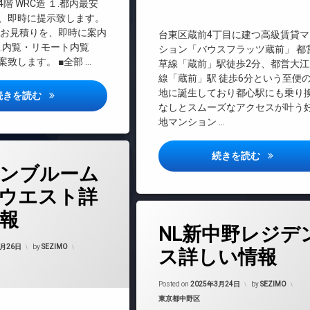
大型駐車場
階 WRC造 １.都内最安
料
TVドアホン
、即時に提示致します。
宅配ボックス
インターネット無料
のお見積りを、即時に案内
台東区蔵前4丁目に建つ高級賃貸マ
防犯カメラ
３.内覧・リモート内覧
エレベーター
ション「バウスフラッツ蔵前」 都
駐車場
致します。 ■全部 …
草線「蔵前」駅徒歩2分、都営大江
オートロック
駐輪場
線「蔵前」駅 徒歩6分という至便
デザイナーズ
地に誕生しており都心駅にも乗り
DOLCE詳しい情報
続きを読む
バイク置き場
なしとスムーズなアクセスが叶う
宅配ボックス
地マンション …
敷地内ゴミ置き場
バウスフラ
続きを読む
防犯カメラ
ンブルーム
駐車場
ウエスト詳
駐輪場
報
タ
NL新中野レジデ
グ
Updated on
2025年3月31日
24時間管理
3月26日
by
SEZIMO
ス詳しい情報
マンション
BS
Updated on
2025
CATV
Posted on
2025年3月24日
by
SEZIMO
料
カテゴリー:
東京都中野区
CS