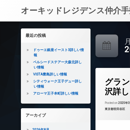
オーキッドレジデンス仲介手
コ
ン
左サイドバー
最近の投稿
テ
月
ン
ツ
ドゥーエ銀座イースト3詳しい情
へ
報
ス
ベルシードステアー大森北詳し
キ
い情報
ッ
VISTA豊島詳しい情報
タ
プ
グラン
グ
シティウォーク王子デュー詳し
い情報
24時間管理
沢詳し
アローマ王子本町詳しい情報
BS
CATV
Posted on
2025年
カテゴリー:
東京都世田谷区
CS
アーカイブ
REIT系ブランド
TVドアホン
2026年8月