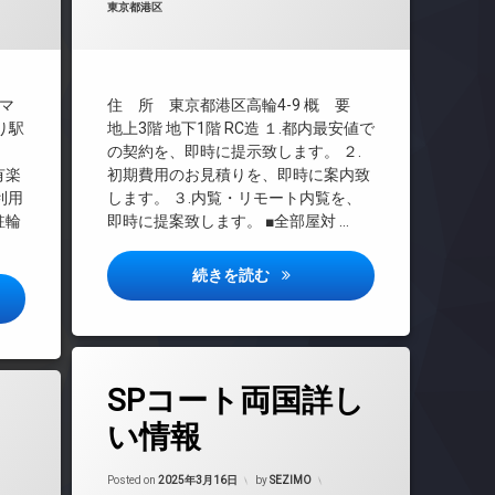
カテゴリー:
東京都港区
CS
REIT系ブランドマンション
インターネット無料
オートロック
マ
住 所 東京都港区高輪4-9 概 要
デザイナーズ
り駅
地上3階 地下1階 RC造 １.都内最安値で
の契約を、即時に提示致します。 ２.
宅配ボックス
有楽
初期費用のお見積りを、即時に案内致
敷地内ゴミ置き場
利用
します。 ３.内覧・リモート内覧を、
防犯カメラ
駐輪
即時に提案致します。 ■全部屋対 …
駐輪場
テラス高輪ざくろ坂詳しい情報
続きを読む
どき詳しい情報
タ
SPコート両国詳し
グ
し
24時間管理
い情報
BS
Updated on
2025年3月23日
CATV
Posted on
2025年3月16日
by
SEZIMO
年3月23日