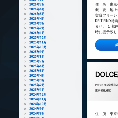
インターネット無
住 所 東京都
2026年7月
2026年6月
エレベーター
概 要 地上4
2026年5月
実質フリーレ
オートロック
2026年4月
REIT FI
デザイナーズ
2026年3月
ませ。 １.
2026年2月
宅配ボックス
時に提示致しま
2026年1月
敷地内ゴミ置き場
2025年12月
2025年11月
防犯カメラ
2025年10月
2025年9月
2025年8月
2025年7月
2025年6月
タ
2025年5月
DOL
グ
2025年4月
24時間管理
2025年3月
2025年2月
Posted on
2025年
BS
2025年1月
カテゴリー:
東京都板橋区
CATV
2024年12月
2024年11月
CS
2024年10月
REIT系ブランド
2024年9月
2024年8月
住 所 東京都
TVドアホン