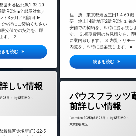
料
エレベーター
世田谷区北沢1-33-20
オートロック
階 RC造 ■全部屋対象／
住 所 東京都港区三田1-4-60 
ント3ヶ月／相談可 ▶
ゲストルーム
要 地上14階 地下2階 RC造 １.都
ND特典でお得にご契約ください
ゴルフレンジ
安値での契約を、即時に提示致し
都内最安値での契約を、即
す。 ２.初期費用のお見積りを、即
コンシェルジュ
す。 ２ …
に案内致します。 ３.内覧・リモー
シアタールーム
内覧を、即時に提案致します。 ■ …
スパ
グランパセオ下北沢詳しい情報
続きを読む
デザイナーズ
三田ガーデ
続きを読む
トランクルーム
バイク置き場
プール
CE詳しい情報
タ
フィットネス
バウスフラッツ
グ
Updated on
2025年3月31日
ペット足洗い場
3月28日
by
SEZIMO
24時間管理
前詳しい情報
ラウンジ
BS
内廊下
Updated on
2025
CATV
Posted on
2025年3月26日
by
SEZIMO
分譲賃貸
マンション
カテゴリー:
東京都台東区
CS
各階ゴミ置き場
板橋区赤塚新町3-22-5
REIT系ブランドマンション