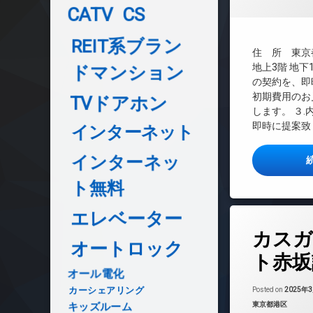
CATV
CS
REIT系ブランド
TVドアホン
REIT系ブラン
インターネット無
住 所 東京
オートロック
地上3階 地下
ドマンション
の契約を、即
デザイナーズ
初期費用のお
TVドアホン
宅配ボックス
します。 ３
敷地内ゴミ置き場
即時に提案致し
インターネット
防犯カメラ
駐輪場
インターネッ
ト無料
エレベーター
タ
カスガ
グ
オートロック
24時間管理
ト赤坂
BS
オール電化
CATV
カーシェアリング
Posted on
2025年
カテゴリー:
キッズルーム
東京都港区
CS