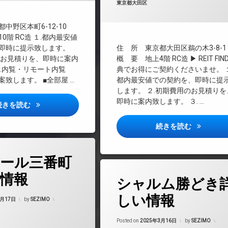
カテゴリー:
東京都大田区
REIT系ブランドマンション
料
TVドアホン
中野区本町6-12-10
インターネット無料
0階 RC造 １.都内最安値
オートロック
即時に提示致します。
住 所 東京都大田区鵜の木3-8-1
デザイナーズ
のお見積りを、即時に案内
概 要 地上4階 RC造 ▶ REIT FIN
３.内覧・リモート内覧
典でお得にご契約くださいませ。 １
ペット可
致します。 ■全部屋 …
都内最安値での契約を、即時に提
宅配ボックス
します。 ２.初期費用のお見積りを
敷地内ゴミ置き場
即時に案内致します。 ３. …
コンフォリア・リヴ新中野サウス詳しい情報
続きを読む
防犯カメラ
ラフィスタ
続きを読む
ール三番町
タ
情報
シャルム勝どき
グ
24時間管理
Updated on
2025年3月23日
しい情報
3月17日
by
SEZIMO
BS
Updated on
2025
CATV
Posted on
2025年3月16日
by
SEZIMO
マンション