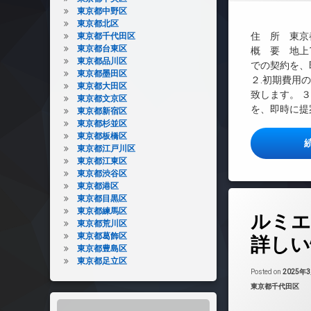
インターネット無
東京都中野区
東京都北区
エレベーター
住 所 東京都
東京都千代田区
オートロック
東京都台東区
概 要 地上1
東京都品川区
デザイナーズ
での契約を、
東京都墨田区
２.初期費用
バイク置き場
東京都大田区
致します。 
東京都文京区
宅配ボックス
を、即時に提案
東京都新宿区
敷地内ゴミ置き場
東京都杉並区
防犯カメラ
東京都板橋区
東京都江戸川区
駐車場
東京都江東区
駐輪場
東京都渋谷区
東京都港区
東京都目黒区
タ
東京都練馬区
ルミエ
グ
東京都荒川区
24時間管理
東京都葛飾区
詳しい
東京都豊島区
BS
東京都足立区
CATV
Posted on
2025年
カテゴリー:
東京都千代田区
CS
REIT系ブランド