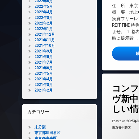
2022年6月
エレベーター
住 所 東京都
2022年5月
オートロック
概 要 地上6
2022年4月
デザイナーズ
2022年3月
実質フリーレ
2022年2月
REIT FI
バイク置き場
2022年1月
ませ。 １.
ペット可
2021年12月
時に提示致しま
2021年11月
宅配ボックス
2021年10月
敷地内ゴミ置き場
2021年9月
2021年8月
防犯カメラ
2021年7月
駐輪場
2021年6月
2021年5月
2021年4月
タ
2021年3月
コンフ
グ
2021年2月
24時間管理
ヴ新中
BS
しい情
CATV
カテゴリー
CS
Posted on
2025年
REIT系ブランド
未分類
カテゴリー:
東京都中野区
東京都世田谷区
TVドアホン
東京都中央区