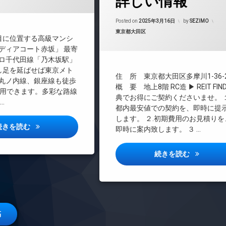
詳しい情報
CATV
マンション
CS
Updated on
2025
Posted on
2025年3月16日
by
SEZIMO
REIT系ブランドマンション
カテゴリー:
東京都大田区
料
目に位置する高級マンシ
TVドアホン
ディアコート赤坂」 最寄
インターネット無料
ロ千代田線「乃木坂駅」
エレベーター
し足を延ばせば東京メト
住 所 東京都大田区多摩川1-36-
丸ノ内線、銀座線も徒歩
オートロック
概 要 地上8階 RC造 ▶ REIT FIN
利用できます。多彩な路線
デザイナーズ
典でお得にご契約くださいませ。 １
…
都内最安値での契約を、即時に提
バイク置き場
します。 ２.初期費用のお見積りを
ペット可
カスガディアコート赤坂詳しい情報
続きを読む
即時に案内致します。 ３ …
宅配ボックス
敷地内ゴミ置き場
エスレジデ
続きを読む
防犯カメラ
駐車場
駐輪場
稿