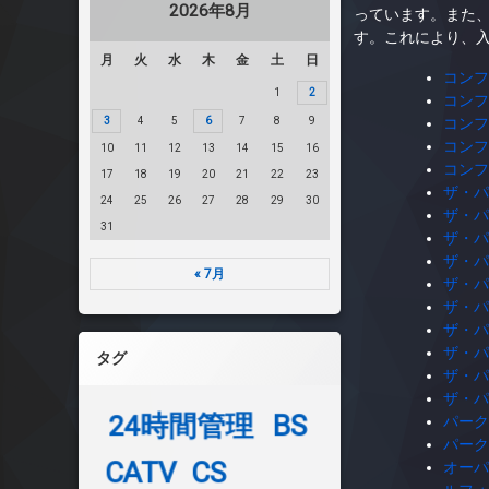
2026年8月
っています。また
す。これにより、
月
火
水
木
金
土
日
コンフ
1
2
コンフ
3
4
5
6
7
8
9
コンフ
コンフ
10
11
12
13
14
15
16
コンフ
17
18
19
20
21
22
23
ザ・パ
24
25
26
27
28
29
30
ザ・パ
31
ザ・パ
ザ・パ
« 7月
ザ・パ
ザ・パ
ザ・パ
ザ・パ
タグ
ザ・パ
ザ・パ
24時間管理
BS
パーク
パーク
CATV
CS
オーパ