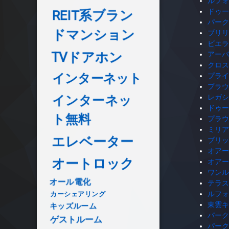
ルフォ
ドゥー
REIT系ブラン
パーク
ドマンション
ブリリ
ビエラ
TVドアホン
アーバ
クロス
インターネット
プライ
プラウ
インターネッ
レガシ
ドゥー
ト無料
プラウ
ミリア
エレベーター
ブリッ
オアー
オートロック
オアー
ワンル
オール電化
テラス
ルフォ
カーシェアリング
東雲キ
キッズルーム
パーク
ゲストルーム
パーク