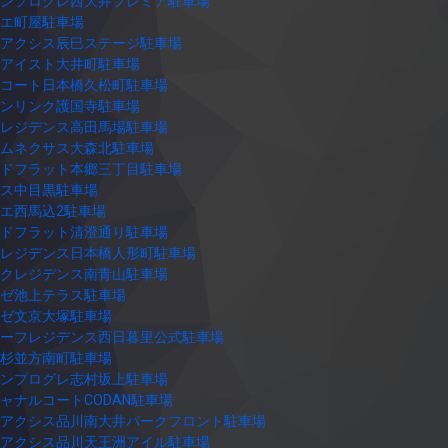
ンプログレ西大井プレミア駐車場
エ町屋駐車場
アクシス辰巳ステージ駐車場
アイスト大井町駐車場
コート日本橋久松町駐車場
ンリンク護国寺駐車場
レジデンス高田馬場駐車場
ムネクサス大森北駐車場
ドフラット本郷三丁目駐車場
ス中目黒駐車場
エ西馬込2駐車場
ドフラット清澄通り駐車場
レジデンス日本橋人形町駐車場
クレジデンス南青山駐車場
ゼ池上テラス駐車場
ゼ文京大塚駐車場
ーフレジデンス西日暮里公式駐車場
杉並方南町駐車場
ンプログレ志村坂上駐車場
ャナルコートCODAN駐車場
アクシス品川南大井パークフロント駐車場
アクシス品川天王洲アイル駐車場