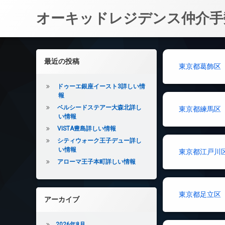
オーキッドレジデンス仲介手
コ
ン
左サイドバー
最近の投稿
テ
東京都葛飾区
ン
ツ
ドゥーエ銀座イースト3詳しい情
へ
報
ス
ベルシードステアー大森北詳し
東京都練馬区
キ
い情報
ッ
VISTA豊島詳しい情報
プ
シティウォーク王子デュー詳し
い情報
東京都江戸川
アローマ王子本町詳しい情報
東京都足立区
アーカイブ
2026年8月