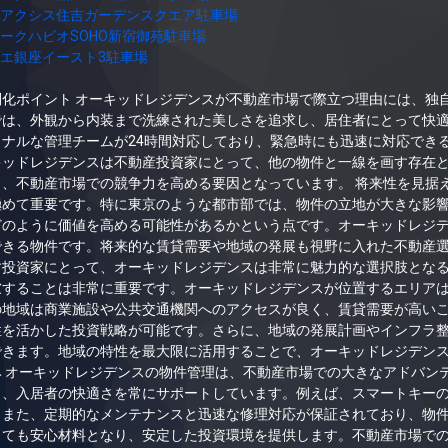
アクシス住吉ガーデンスクエア駐車場
ークハビオSOHO新宿御苑駐車場
エ銀座イースト3駐車場
別化ポイント オーキッドレジデンスが不動産市場で際立つ理由には、独
では、外観から内装まで洗練された美しさを追求し、居住者にとって快
ョナルな管理チームが24時間対応しており、緊急時にも迅速に対応でき
キッドレジデンスは不動産投資家にとって、他の物件と一線を画す存在
、不動産市場での競争力を高める要因となっています。 将来性を見据
極めて重要です。特に東京のような都市部では、物件の立地が大きな影
どのように価値を高める可能性があるかという点です。オーキッドレジ
できる物件です。将来的な賃貸需要や地域の発展も視野に入れた不動産
投資家にとって、オーキッドレジデンスは非常に魅力的な選択肢となる
慮することは非常に重要です。オーキッドレジデンスが位置するエリア
の地域は商業施設や公共交通機関へのアクセスが良く、賃貸需要が高い
性を活かした投資戦略が可能です。さらに、地域の発展計画やインフラ
できます。地域の特性を最大限に活用することで、オーキッドレジデンス
み オーキッドレジデンスの物件管理は、不動産市場での大きなアドバン
り、入居者の快適さを常にサポートしています。例えば、スマートキーの
。また、定期的なメンテナンスと迅速な修理対応が保証されており、物
っても安心材料となり、安定した投資環境を提供します。不動産市場で