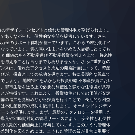
自のデザインコンセプトと優れた管理体制が挙げられます。
適でありながらも、個性的な空間を提供しています。さら
る万全のサポート体制が整っています。これらの差別化ポイ
となっています。質の高い住まいを求める入居者にとっても
えた価値のある不動産選び 不動産投資を考える上で、将来性
響を与えることは言うまでもありませんが、さらに重要なの
デンスは、優れたアクセスと周辺の開発計画によって、資産
選びが、投資としての成功を導きます。特に長期的な視点で
でしょう。 地域特性を活かした投資戦略 不動産投資におい
は、都市生活を送る上で必要な利便性と静かな住環境が共存
ことが特徴です。これにより、投資物件としての価値が安定
整備の進展を見極めながら投資を行うことで、長期的な利益
は不動産投資の成功を後押しします。 オーキッドレジデン
テージを提供します。まず、最新のテクノロジーを活用した
導入や24時間対応の管理サービスにより、安全性と利便性
件の長期的な価値向上に寄与しています。このような管理体
の差別化を図るためには、こうした管理の質が非常に重要で