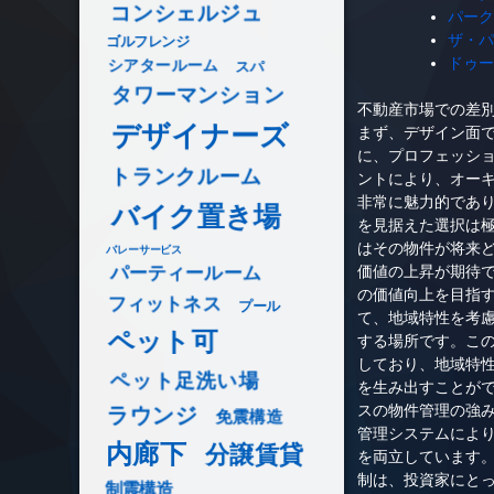
コンシェルジュ
パーク
ザ・パ
ゴルフレンジ
ドゥー
シアタールーム
スパ
タワーマンション
不動産市場での差
デザイナーズ
まず、デザイン面
に、プロフェッシ
トランクルーム
ントにより、オー
非常に魅力的であり
バイク置き場
を見据えた選択は
はその物件が将来
バレーサービス
価値の上昇が期待
パーティールーム
の価値向上を目指す
フィットネス
プール
て、地域特性を考
ペット可
する場所です。こ
しており、地域特
ペット足洗い場
を生み出すことが
スの物件管理の強
ラウンジ
免震構造
管理システムによ
内廊下
分譲賃貸
を両立しています
制は、投資家にと
制震構造