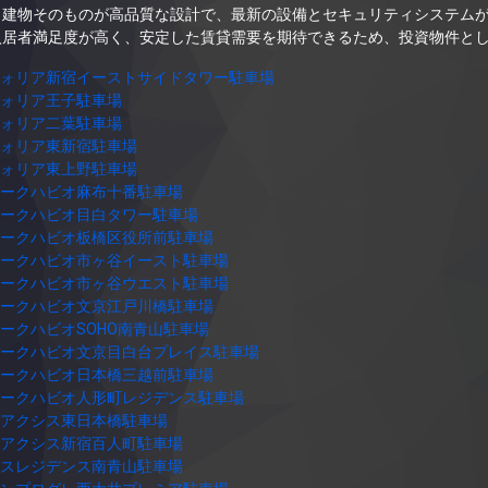
、建物そのものが高品質な設計で、最新の設備とセキュリティシステム
入居者満足度が高く、安定した賃貸需要を期待できるため、投資物件と
ォリア新宿イーストサイドタワー駐車場
ォリア王子駐車場
ォリア二葉駐車場
ォリア東新宿駐車場
ォリア東上野駐車場
ークハビオ麻布十番駐車場
ークハビオ目白タワー駐車場
ークハビオ板橋区役所前駐車場
ークハビオ市ヶ谷イースト駐車場
ークハビオ市ヶ谷ウエスト駐車場
ークハビオ文京江戸川橋駐車場
ークハビオSOHO南青山駐車場
ークハビオ文京目白台プレイス駐車場
ークハビオ日本橋三越前駐車場
ークハビオ人形町レジデンス駐車場
アクシス東日本橋駐車場
アクシス新宿百人町駐車場
スレジデンス南青山駐車場