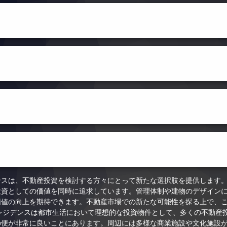
ンスは、不動産投資を検討する方々にとって新たな選択肢を提供します
投資としての価値を同時に追求しています。管理体制や建物のデザイン
価値の向上を期待できます。不動産市場での新たな可能性を探る上で、こ
ドレジデンスは都市生活において理想的な投資物件として、多くの不動産
の便が非常に良いことにあります。周辺には多様な商業施設や文化施設