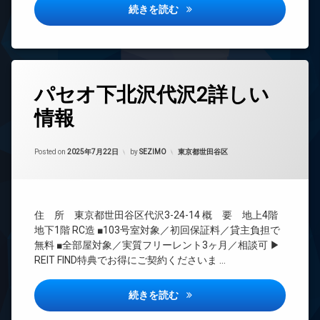
ドマ
タ
敷
ホクレア白金詳しい情報
続きを読む
駐
ンシ
ー
地
輪
ョン
内
オ
場
ゴ
TV
ー
ミ
ド
ト
置
ア
ロ
タ
き
ホ
ッ
パセオ下北沢代沢2詳しい
グ
場
ン
ク
情報
防
24
イ
デ
犯
時
ン
ザ
カ
間
タ
イ
Updated on
2025年9月25日
メ
管
カテゴリー:
Posted on
2025年7月22日
by
SEZIMO
東京都世田谷区
ー
ナ
ラ
理
ネ
ー
ッ
ズ
BS
ト
バ
CATV
エ
イ
住 所 東京都世田谷区代沢3-24-14 概 要 地上4階
CS
レ
ク
地下1階 RC造 ■103号室対象／初回保証料／貸主負担で
ベ
置
REIT
無料 ■全部屋対象／実質フリーレント3ヶ月／相談可 ▶
ー
き
系ブ
REIT FIND特典でお得にご契約くださいま …
タ
場
ラン
ー
ドマ
ペ
ンシ
オ
パセオ下北沢代沢2詳しい情報
続きを読む
ッ
ョン
ー
ト
ト