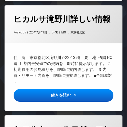
ド
駐
ト
敷
ア
輪
ロ
地
ホ
場
ッ
タ
内
ン
ヒカルサ滝野川詳しい情報
ク
グ
ゴ
イ
ミ
デ
24
ン
置
ザ
Updated on
2025年9月25日
時
カテゴリー:
Posted on
2025年7月19日
by
SEZIMO
東京都北区
タ
き
イ
間
ー
場
ナ
管
ネ
ー
駐
理
ッ
ズ
輪
ト
BS
場
バ
住 所 東京都北区滝野川7-22-13 概 要 地上9階 RC
無
CATV
イ
造 １.都内最安値での契約を、即時に提示致します。 ２.
料
ク
CS
初期費用のお見積りを、即時に案内致します。 ３.内
オ
置
覧・リモート内覧を、即時に提案致します。 ■全部屋対
REIT
ー
き
…
系ブ
ト
場
ラン
ロ
宅
ドマ
ッ
ヒカルサ滝野川詳しい情報
続きを読む
配
ンシ
ク
ボ
ョン
デ
ッ
TV
ザ
ク
ド
イ
ス
ア
ナ
タ
敷
ホ
ー