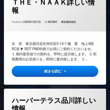
ＴＨＥ・ＮＡＡＫ詳しい情
グ
デ
場
エ
ザ
報
24
レ
イ
時
ベ
ナ
間
ー
ー
Updated on
2025年9月25日
管
カテゴリー:
Posted on
2025年7月21日
by
SEZIMO
東京都渋谷区
タ
ズ
理
ー
内
BS
オ
廊
ー
下
CATV
ト
住 所 東京都渋谷区神宮前3-14-1 概 要 地上4階
宅
CS
ロ
RC造 ▶ REIT FIND特典でお得にご契約くださいませ。
配
ッ
REIT
１.都内最安値での契約を、即時に提示致します。 ２.初
ボ
ク
系ブ
ッ
期費用のお見積りを、即時に案内致します。 ３ …
ラン
デ
ク
ドマ
ザ
ス
ンシ
ＴＨＥ・ＮＡＡＫ詳しい情報
続きを読む
イ
敷
ョン
ナ
地
ー
TV
内
ズ
ド
ゴ
ア
バ
ミ
ホ
タ
イ
置
ン
ハーバーテラス品川詳しい
グ
ク
き
置
イ
場
情報
24
き
ン