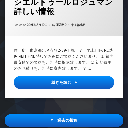
シエルトゥールロジュマン
グ
地
ン
ズ
内
詳しい情報
24
イ
宅
ゴ
時
ン
配
ミ
間
タ
ボ
置
Updated on
2025年9月25日
管
カテゴリー:
Posted on
2025年7月19日
by
SEZIMO
東京都北区
ー
ッ
き
理
ネ
ク
場
ッ
ス
BS
防
ト
敷
犯
CATV
無
地
カ
住 所 東京都北区赤羽2-39-1 概 要 地上11階 RC造
料
CS
内
メ
▶ REIT FIND特典でお得にご契約くださいませ。 １.都内
エ
ゴ
ラ
REIT
最安値での契約を、即時に提示致します。 ２.初期費用
レ
ミ
系ブ
駐
のお見積りを、即時に案内致します。 ３. …
ベ
置
ラン
輪
ー
き
ドマ
場
タ
場
ンシ
シエルトゥールロジュマン詳し
続きを読む
ー
ョン
防
オ
犯
TV
ー
カ
ド
ト
メ
ア
ロ
ラ
ホ
ッ
ン
投
ク
過去の投稿
イ
稿
デ
ン