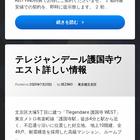
REIT FIND特典でお得にご契約くださいませ。 １.都内最
配
場
系ブ
ベ
安値での契約を、即時に提示致します。 ２.初 …
ボ
ラン
ー
駐
ッ
ドマ
タ
輪
ク
ンシ
ー
場
オーガスタレジデンス大森詳し
続きを読む
ス
ョン
オ
敷
TV
ー
地
ド
ト
内
ア
ロ
ゴ
ホ
ッ
タ
ミ
ン
テレジャンデール護国寺ウ
ク
グ
置
イ
デ
き
エスト詳しい情報
24
ン
ザ
場
時
タ
イ
間
防
ー
ナ
Updated on
2025年9月25日
管
カテゴリー:
Posted on
2025年7月20日
by
SEZIMO
東京都文京区
犯
ネ
ー
理
カ
ッ
ズ
メ
ト
BS
バ
ラ
無
CATV
イ
料
文京区大塚5丁目に建つ「Tlegendaire 護国寺 WEST」
ク
CS
エ
置
東京メトロ有楽町線「護国寺駅」徒歩4分と駅から近
REIT
レ
き
く、不忍通り沿いに位置した好立地。 地上10階建、全
系ブ
ベ
場
49戸。耐震構造を採用した高級マンション。 ルームプ
ラン
ー
ペ
…
ドマ