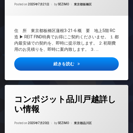
ー
Updated on
2025年9月25日
ラ
内
管
カテゴリー:
Posted on
2025年7月21日
by
SEZIMO
東京都板橋区
タ
廊
理
駐
ー
下
輪
BS
オ
場
敷
ー
CATV
地
ト
住 所 東京都板橋区蓮根3-21-6 概 要 地上5階 RC
内
CS
ロ
造 ▶ REIT FIND特典でお得にご契約くださいませ。 １.都
ゴ
ッ
TV
内最安値での契約を、即時に提示致します。 ２.初期費
ミ
ク
ド
置
用のお見積りを、即時に案内致します。 ３. …
ア
デ
き
ホ
ザ
場
ン
ベルシード板橋ノース詳しい情
続きを読む
イ
楽
ナ
イ
器
ー
ン
可
ズ
タ
防
ー
分
犯
ネ
タ
譲
カ
ッ
コンポジット品川戸越詳し
グ
賃
メ
ト
貸
い情報
ラ
無
24
宅
料
時
駐
配
間
車
エ
Updated on
2025年9月25日
ボ
管
カテゴリー:
Posted on
2025年7月20日
by
SEZIMO
東京都品川区
場
レ
ッ
理
ベ