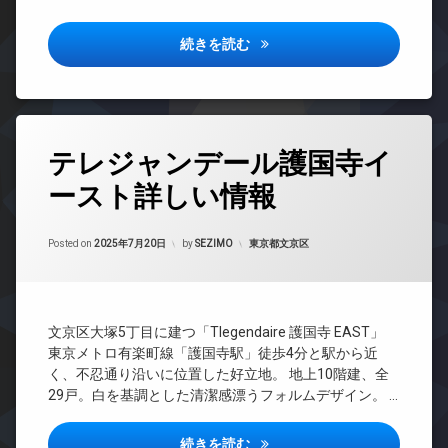
タ
ッ
ンシ
ー
ト
ョン
テレジャンデール護国寺ウエス
続きを読む
オ
可
TV
ー
内
ド
ト
廊
ア
ロ
下
ホ
ッ
ン
宅
ク
タ
配
テレジャンデール護国寺イ
イ
グ
デ
ボ
ン
ザ
ースト詳しい情報
ッ
24
タ
イ
ク
時
ー
ナ
ス
間
ネ
ー
Updated on
2025年9月25日
管
カテゴリー:
Posted on
2025年7月20日
by
SEZIMO
東京都文京区
ッ
敷
ズ
理
ト
地
バ
無
内
BS
イ
料
ゴ
ク
CATV
ミ
エ
置
文京区大塚5丁目に建つ「Tlegendaire 護国寺 EAST」
CS
置
レ
き
東京メトロ有楽町線「護国寺駅」徒歩4分と駅から近
き
ベ
REIT
場
く、不忍通り沿いに位置した好立地。 地上10階建、全
場
ー
系ブ
ペ
29戸。白を基調とした清潔感漂うフォルムデザイン。 …
タ
ラン
楽
ッ
ー
ドマ
器
ト
ンシ
可
テレジャンデール護国寺イース
続きを読む
オ
可