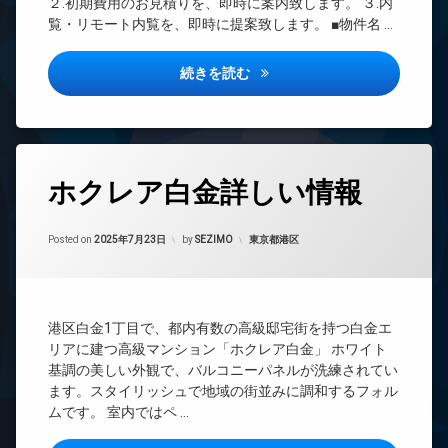
２.初期費用のお見積りを、即時に案内致します。 ３.内
場
レ
系ブ
メ
覧・リモート内覧を、即時に提案致します。 ■物件名 …
ベ
ラン
ラ
宅
ー
ドマ
配
駐
タ
ンシ
ボ
ガリシアレジデンス品川パーク
続きを読む
輪
ー
ョン
ッ
場
ク
オ
TV
ス
ー
ド
ト
ア
敷
ロ
ホ
地
タ
ッ
ン
ホクレア白金詳しい情報
内
グ
ク
ゴ
イ
24
ミ
デ
ン
Updated on
2025年9月25日
時
置
カテゴリー:
ザ
Posted on
2025年7月23日
by
SEZIMO
東京都港区
タ
間
き
イ
ー
管
場
ナ
ネ
理
ー
ッ
防
ズ
ト
BS
犯
港区白金1丁目で、都内有数の高級邸宅街を持つ白金エ
無
カ
宅
CATV
リアに建つ高級マンション「ホクレア白金」 ホワイト
料
メ
配
CS
基調の美しい外観で、バルコニーパネルが洗練されてい
ラ
ボ
エ
ます。スタイリッシュで地域の街並みに調和するフォル
ッ
REIT
レ
駐
ク
ムです。 室内ではペ …
系ブ
ベ
車
ス
ラン
ー
場