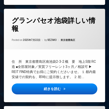
可
TV
ロ
ド
宅
ッ
ア
配
ク
ホ
タ
ボ
ン
グランパセオ池袋詳しい情
デ
グ
ッ
ザ
ク
イ
報
24
イ
ス
ン
時
ナ
タ
敷
間
ー
ー
Updated on
2025年9月25日
地
管
カテゴリー:
Posted on
2025年7月22日
by
SEZIMO
東京都豊島区
ズ
ネ
内
理
ッ
宅
ゴ
ト
BS
配
ミ
無
ボ
置
CATV
料
ッ
き
住 所 東京都豊島区南池袋2-3-2 概 要 地上5階 RC
CS
ク
場
オ
造 ■全部屋対象／実質フリーレント3ヶ月／相談可 ▶
ス
REIT
ー
REIT FIND特典でお得にご契約くださいませ。 １.都内最
防
系ブ
ト
敷
犯
安値での契約を、即時に提示致します。 ２.初 …
ラン
ロ
地
カ
ドマ
ッ
内
メ
ンシ
ク
グランパセオ池袋詳しい情報
続きを読む
ゴ
ラ
ョン
ミ
デ
駐
置
TV
ザ
車
き
ド
イ
場
場
ア
ナ