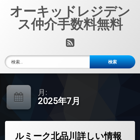
コ
オーキッドレジデン
ン
テ
ス仲介手数料無料
ン
ツ
へ
RSS
ス
キ
ッ
検索:
プ
月:
2025年7月
タ
ルミーク北品川詳しい情報
グ