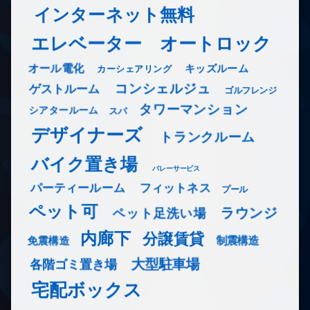
インターネット無料
エレベーター
オートロック
オール電化
キッズルーム
カーシェアリング
コンシェルジュ
ゲストルーム
ゴルフレンジ
タワーマンション
シアタールーム
スパ
デザイナーズ
トランクルーム
バイク置き場
バレーサービス
フィットネス
パーティールーム
プール
ペット可
ラウンジ
ペット足洗い場
内廊下
分譲賃貸
免震構造
制震構造
大型駐車場
各階ゴミ置き場
宅配ボックス