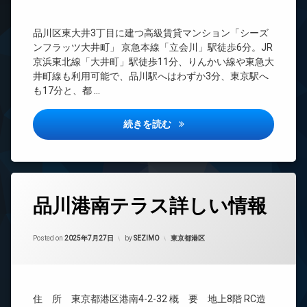
ズ
無
BS
料
バ
CATV
イ
エ
品川区東大井3丁目に建つ高級賃貸マンション「シーズ
CS
ク
レ
ンフラッツ大井町」 京急本線「立会川」駅徒歩6分。JR
置
ベ
REIT
京浜東北線「大井町」駅徒歩11分、りんかい線や東急大
き
ー
系ブ
井町線も利用可能で、品川駅へはわずか3分、東京駅へ
場
タ
ラン
も17分と、都 …
ー
ドマ
ペ
ンシ
ッ
オ
ョン
ト
ー
シーズンフラッツ大井町詳しい
続きを読む
可
ト
TV
ロ
ド
内
ッ
ア
廊
ク
ホ
下
ン
デ
タ
宅
品川港南テラス詳しい情報
ザ
イ
グ
配
イ
ン
ボ
24
ナ
タ
ッ
Updated on
2025年9月25日
時
カテゴリー:
ー
Posted on
2025年7月27日
by
SEZIMO
東京都港区
ー
ク
間
ズ
ネ
ス
管
ッ
バ
理
敷
ト
イ
地
無
BS
ク
住 所 東京都港区港南4-2-32 概 要 地上8階 RC造
内
料
置