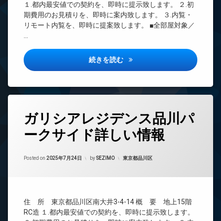
CATV
ゴ
１.都内最安値での契約を、即時に提示致します。 ２.初
き
エ
ミ
CS
期費用のお見積りを、即時に案内致します。 ３.内覧・
場
レ
置
リモート内覧を、即時に提案致します。 ■全部屋対象／
ベ
REIT
き
ペ
…
ー
系ブ
場
ッ
タ
ラン
ト
防
ー
ドマ
可
品川港南テラス詳しい情報
続きを読む
犯
ンシ
オ
カ
宅
ョン
ー
メ
配
ト
TV
ラ
ボ
ロ
ド
ッ
駐
ッ
ア
ク
タ
車
ク
ホ
ス
ガリシアレジデンス品川パ
グ
場
ン
デ
敷
駐
ークサイド詳しい情報
24
ザ
イ
地
輪
時
イ
ン
内
場
間
ナ
タ
ゴ
Updated on
2025年9月25日
管
カテゴリー:
ー
Posted on
2025年7月24日
by
SEZIMO
東京都品川区
ー
ミ
理
ズ
ネ
置
ッ
き
BS
バ
ト
場
イ
CATV
無
ク
住 所 東京都品川区南大井3-4-14 概 要 地上15階
防
料
CS
置
犯
RC造 １.都内最安値での契約を、即時に提示致します。
き
エ
REIT
カ