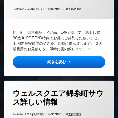
24
Updated on
2025年9月25日
時
カテゴリー:
Posted on
2025年7月30日
by
SEZIMO
東京都品川区
間
管
理
BS
住 所 東京都品川区北品川2-9-7 概 要 地上10階
CATV
RC造 ▶ REIT FIND特典でお得にご契約くださいませ。
CS
１.都内最安値での契約を、即時に提示致します。 ２.初
期費用のお見積りを、即時に案内致します。 ３ …
REIT
系ブ
ラン
ルミーク北品川詳しい情報
続きを読む
ドマ
ンシ
ョン
TV
ド
タ
ア
ウェルスクエア錦糸町サウ
グ
ホ
ン
ス詳しい情報
24
時
イ
間
ン
Updated on
2025年9月25日
管
カテゴリー:
Posted on
2025年7月27日
by
SEZIMO
東京都江東区
タ