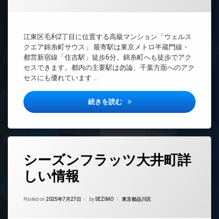
理
ー
ネ
BS
ッ
CATV
ト
江東区毛利2丁目に位置する高級マンション「ウェルス
無
CS
クエア錦糸町サウス」 最寄駅は東京メトロ半蔵門線・
料
REIT
都営新宿線「住吉駅」徒歩6分。錦糸町へも徒歩でアク
エ
系ブ
セスできます。都内の主要駅は勿論、千葉方面へのアク
レ
ラン
セスにも優れています …
ベ
ドマ
ー
ンシ
タ
ョン
ウェルスクエア錦糸町サウス詳
続きを読む
ー
TV
オ
ド
ー
ア
ト
ホ
ロ
ン
タ
ッ
シーズンフラッツ大井町詳
イ
グ
ク
ン
しい情報
24
デ
タ
時
ザ
ー
間
イ
ネ
Updated on
2025年9月25日
管
カテゴリー:
Posted on
2025年7月27日
by
SEZIMO
東京都品川区
ナ
ッ
理
ー
ト