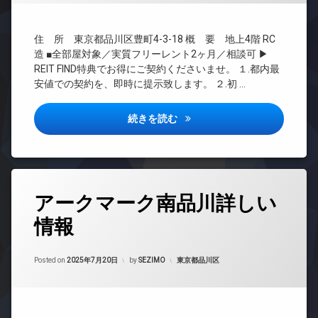
駐
ク
ー
BS
輪
ス
タ
場
CATV
敷
ー
住 所 東京都品川区豊町4-3-18 概 要 地上4階 RC
地
CS
オ
造 ■全部屋対象／実質フリーレント2ヶ月／相談可 ▶
内
REIT
ー
REIT FIND特典でお得にご契約くださいませ。 １.都内最
ゴ
系ブ
ト
ミ
安値での契約を、即時に提示致します。 ２.初 …
ラン
ロ
置
ドマ
ッ
き
ンシ
ク
コンポジット品川戸越詳しい情
続きを読む
場
ョン
デ
防
TV
ザ
犯
ド
イ
カ
ア
ナ
メ
ホ
ー
タ
ラ
ン
アークマーク南品川詳しい
ズ
グ
駐
イ
バ
情報
車
24
ン
イ
場
時
タ
ク
間
駐
ー
置
Updated on
2025年9月25日
管
カテゴリー:
Posted on
2025年7月20日
by
SEZIMO
東京都品川区
輪
ネ
き
理
場
ッ
場
ト
BS
分
無
CATV
譲
料