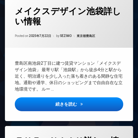
駐
ホ
ー
タ
防
輪
ン
メイクスデザイン池袋詳し
ズ
グ
犯
場
カ
イ
宅
い情報
24
メ
ン
配
時
ラ
タ
ボ
間
ー
ッ
Updated on
2025年9月25日
管
カテゴリー:
Posted on
2025年7月22日
by
SEZIMO
東京都豊島区
ネ
ク
理
ッ
ス
ト
BS
敷
無
CATV
地
料
豊島区南池袋2丁目に建つ賃貸マンション「メイクスデ
内
CS
エ
ゴ
ザイン池袋」 最寄り駅「池袋駅」から徒歩4分と駅から
TV
レ
ミ
近く、明治通りを少し入った落ち着きのある閑静な住宅
ド
ベ
置
地。通勤や通学、休日のショッピングまで自由自在な立
ア
ー
き
地環境です。 ルー …
ホ
タ
場
ン
ー
防
メイクスデザイン池袋詳しい情
イ
続きを読む
オ
犯
ン
ー
カ
タ
ト
メ
ー
ロ
ラ
ネ
ッ
駐
ッ
ク
タ
輪
ト