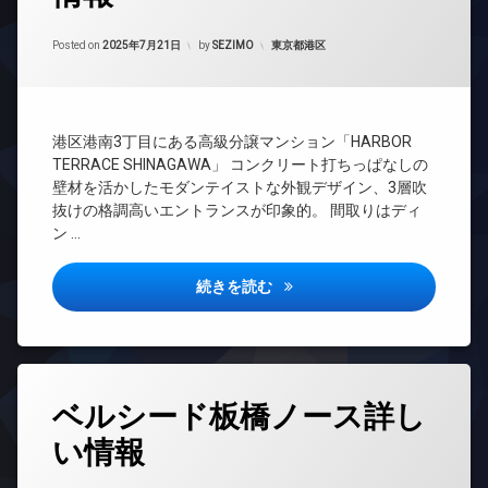
防
時
場
タ
犯
間
ー
Updated on
2025年9月25日
分
カ
管
カテゴリー:
Posted on
2025年7月21日
by
SEZIMO
東京都港区
ネ
譲
メ
理
ッ
賃
ラ
ト
BS
貸
エ
CATV
宅
港区港南3丁目にある高級分譲マンション「HARBOR
レ
配
CS
ベ
TERRACE SHINAGAWA」 コンクリート打ちっぱなしの
ボ
TV
ー
壁材を活かしたモダンテイストな外観デザイン、3層吹
ッ
ド
タ
ク
抜けの格調高いエントランスが印象的。 間取りはディ
ア
ー
ス
ン …
ホ
オ
敷
ン
ー
地
ハーバーテラス品川詳しい情報
イ
続きを読む
ト
内
ン
ロ
ゴ
タ
ッ
ミ
ー
ク
置
ネ
き
デ
ッ
タ
場
ザ
ト
ベルシード板橋ノース詳し
グ
イ
防
エ
ナ
犯
い情報
24
レ
ー
カ
時
ベ
ズ
メ
間