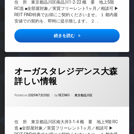
住 所 東京都品川区南品川1-2-22 概 要 地上5階
賃
CS
エ
貸
RC造 ■全部屋対象／実質フリーレント1ヶ月／相談可 ▶
REIT
レ
REIT FIND特典でお得にご契約くださいませ。 １.都内最
宅
系ブ
ベ
安値での契約を、即時に提示致します。 ２. …
配
ラン
ー
ボ
ドマ
タ
ッ
ンシ
ー
アークマーク南品川詳しい情報
続きを読む
ク
ョン
オ
ス
TV
ー
敷
ド
ト
地
ア
ロ
内
ホ
ッ
タ
ゴ
ン
オーガスタレジデンス大森
ク
グ
ミ
イ
デ
置
詳しい情報
24
ン
ザ
き
時
タ
イ
場
間
ー
ナ
Updated on
2025年9月25日
管
カテゴリー:
Posted on
2025年7月20日
by
SEZIMO
東京都品川区
防
ネ
ー
理
犯
ッ
ズ
カ
ト
BS
内
メ
無
CATV
廊
ラ
料
住 所 東京都品川区南大井3-1-4 概 要 地上9階 RC
下
CS
駐
エ
造 ■全部屋対象／実質フリーレント1ヶ月／相談可 ▶
宅
車
REIT
レ