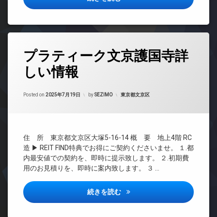
ョン
ー
防
宅
ト
TV
犯
配
ロ
ド
カ
ボ
ッ
ア
メ
ッ
ク
ホ
ラ
タ
ク
ン
プラティーク文京護国寺詳
グ
デ
駐
ス
ザ
イ
車
しい情報
敷
24
イ
ン
場
地
時
ナ
タ
駐
内
間
ー
ー
Updated on
2025年9月25日
輪
ゴ
管
カテゴリー:
Posted on
2025年7月19日
by
SEZIMO
東京都文京区
ズ
ネ
場
ミ
理
ッ
バ
置
ト
BS
イ
き
無
ク
CATV
場
料
置
住 所 東京都文京区大塚5-16-14 概 要 地上4階 RC
CS
防
き
エ
造 ▶ REIT FIND特典でお得にご契約くださいませ。 １.都
犯
REIT
場
レ
内最安値での契約を、即時に提示致します。 ２.初期費
カ
系ブ
ベ
宅
用のお見積りを、即時に案内致します。 ３ …
メ
ラン
ー
配
ラ
ドマ
タ
ボ
ンシ
駐
ー
プラティーク文京護国寺詳しい
続きを読む
ッ
ョン
車
ク
オ
場
TV
ス
ー