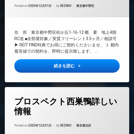
間
ー
Updated on
2026年6月16日
管
カテゴリー:
Posted on
2025年12月31日
by
SEZIMO
東京都中野区
ネ
理
ッ
ト
BS
無
CATV
料
住 所 東京都中野区松が丘1-16-12 概 要 地上4階
CS
エ
RC造 ■全部屋対象／実質フリーレント3.5ヶ月／相談可
REIT
レ
▶ REIT FIND特典でお得にご契約くださいませ。 １.都内
系ブ
ベ
最安値での契約を、即時に提示致します。 …
ラン
ー
ドマ
タ
ンシ
ー
アトリオフラッツ中野新井薬師
続きを読む
ョン
オ
TV
ー
ド
ト
ア
ロ
ホ
ッ
タ
ン
プロスペクト西巣鴨詳しい
ク
グ
イ
デ
情報
24
ン
ザ
時
タ
イ
間
ー
ナ
Updated on
2026年6月16日
管
カテゴリー:
Posted on
2025年12月31日
by
SEZIMO
東京都北区
ネ
ー
理
ッ