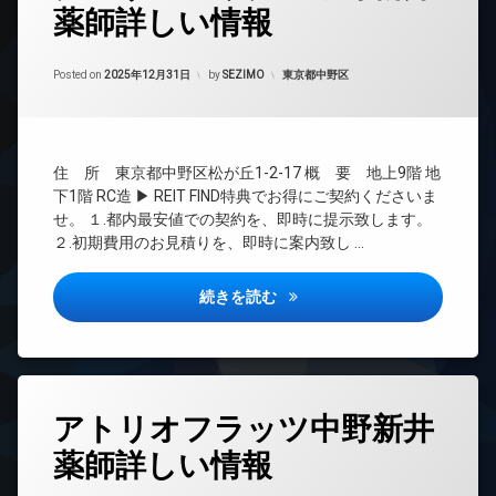
薬師詳しい情報
24
時
間
Updated on
2026年6月16日
管
カテゴリー:
Posted on
2025年12月31日
by
SEZIMO
東京都中野区
理
BS
CATV
住 所 東京都中野区松が丘1-2-17 概 要 地上9階 地
CS
下1階 RC造 ▶ REIT FIND特典でお得にご契約くださいま
REIT
せ。 １.都内最安値での契約を、即時に提示致します。
系ブ
２.初期費用のお見積りを、即時に案内致し …
ラン
ドマ
ンシ
クレヴィアリグゼ中野新井薬師
続きを読む
ョン
TV
ド
ア
ホ
タ
ン
アトリオフラッツ中野新井
グ
イ
薬師詳しい情報
24
ン
時
タ