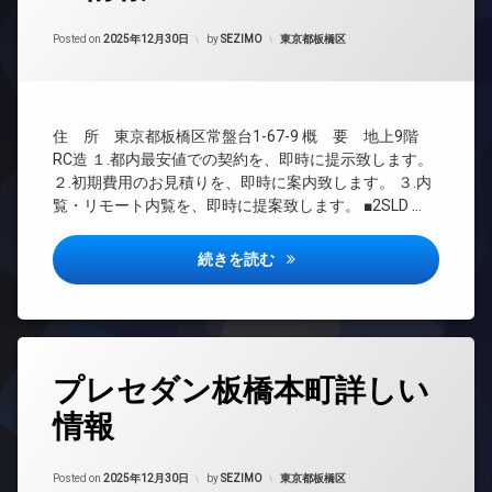
時
タ
イ
間
ー
ナ
Updated on
2026年6月16日
管
カテゴリー:
Posted on
2025年12月30日
by
SEZIMO
東京都板橋区
ネ
ー
理
ッ
ズ
ト
BS
宅
オ
CATV
配
住 所 東京都板橋区常盤台1-67-9 概 要 地上9階
ー
ボ
CS
ト
ッ
RC造 １.都内最安値での契約を、即時に提示致します。
TV
ロ
ク
２.初期費用のお見積りを、即時に案内致します。 ３.内
ド
ッ
ス
覧・リモート内覧を、即時に提案致します。 ■2SLD …
ア
ク
敷
ホ
デ
地
ン
サクラアクシス中板橋詳しい情
続きを読む
ザ
内
イ
イ
ゴ
ン
ナ
ミ
タ
ー
置
ー
ズ
き
ネ
場
タ
ペ
ッ
プレセダン板橋本町詳しい
グ
ッ
防
ト
ト
犯
情報
無
24
可
カ
料
時
メ
宅
間
エ
Updated on
2026年6月16日
ラ
配
管
カテゴリー:
Posted on
2025年12月30日
by
SEZIMO
東京都板橋区
レ