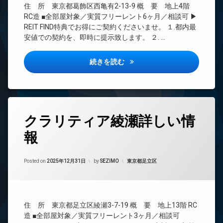
駐
住 所 東京都葛飾区西亀有2-13-9 概 要 地上4階
ト
下
CS
輪
ロ
RC造 ■全部屋対象／実質フリーレント6ヶ月／相談可 ▶
宅
場
REIT
ッ
REIT FIND特典でお得にご契約くださいませ。 １.都内最
配
系ブ
ク
安値での契約を、即時に提示致します。 ２. …
ボ
ラン
デ
ッ
ドマ
ザ
ク
ンシ
レンティーヴァ綾瀬詳しい情報
続きを読む
イ
ス
ョン
ナ
敷
TV
ー
地
ド
ズ
内
ア
バ
ゴ
ホ
タ
イ
ミ
ン
クラリティア綾瀬詳しい情
グ
ク
置
イ
置
き
報
24
ン
き
場
時
タ
場
間
防
ー
Updated on
2026年6月16日
ペ
管
カテゴリー:
Posted on
2025年12月31日
by
SEZIMO
東京都足立区
犯
ネ
ッ
理
カ
ッ
ト
メ
ト
BS
可
ラ
無
CATV
宅
料
駐
住 所 東京都足立区綾瀬3-7-19 概 要 地上13階 RC
CS
配
輪
エ
造 ■全部屋対象／実質フリーレント3ヶ月／相談可
ボ
場
REIT