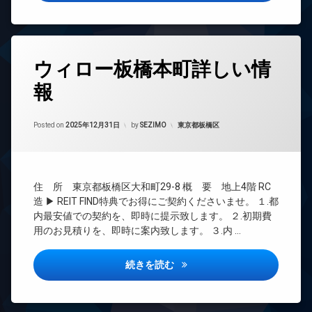
オ
ッ
TV
ー
ク
ド
ト
ス
ア
ロ
敷
ホ
ッ
タ
地
ン
ウィロー板橋本町詳しい情
ク
グ
内
イ
デ
ゴ
報
24
ン
ザ
ミ
時
タ
イ
置
間
ー
ナ
Updated on
2026年6月16日
き
管
カテゴリー:
Posted on
2025年12月31日
by
SEZIMO
東京都板橋区
ネ
ー
場
理
ッ
ズ
防
ト
BS
ペ
犯
無
CATV
ッ
カ
料
住 所 東京都板橋区大和町29-8 概 要 地上4階 RC
ト
メ
CS
エ
可
造 ▶ REIT FIND特典でお得にご契約くださいませ。 １.都
ラ
REIT
レ
内最安値での契約を、即時に提示致します。 ２.初期費
内
駐
系ブ
ベ
用のお見積りを、即時に案内致します。 ３.内 …
廊
車
ラン
ー
下
場
ドマ
タ
ンシ
宅
ー
駐
ウィロー板橋本町詳しい情報
続きを読む
ョン
配
輪
オ
ボ
場
TV
ー
ッ
ド
ト