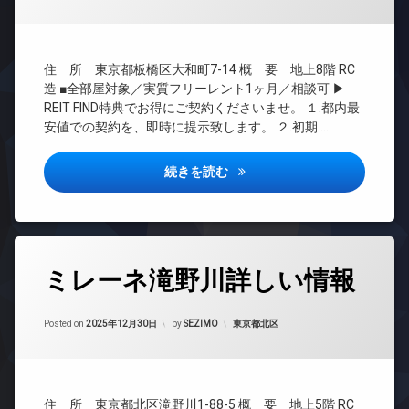
ボ
理
ベ
ッ
ー
BS
ク
タ
CATV
ス
ー
住 所 東京都板橋区大和町7-14 概 要 地上8階 RC
CS
敷
オ
造 ■全部屋対象／実質フリーレント1ヶ月／相談可 ▶
地
REIT
ー
REIT FIND特典でお得にご契約くださいませ。 １.都内最
内
系ブ
ト
安値での契約を、即時に提示致します。 ２.初期 …
ゴ
ラン
ロ
ミ
ドマ
ッ
置
ンシ
ク
プレセダン板橋本町詳しい情報
続きを読む
き
ョン
デ
場
TV
ザ
楽
ド
イ
器
ア
ナ
可
ホ
ー
タ
ン
ミレーネ滝野川詳しい情報
防
ズ
グ
犯
イ
バ
24
カ
ン
イ
Updated on
2026年6月16日
時
メ
カテゴリー:
Posted on
2025年12月30日
by
SEZIMO
東京都北区
タ
ク
間
ラ
ー
置
管
ネ
駐
き
理
ッ
輪
場
ト
BS
場
内
住 所 東京都北区滝野川1-88-5 概 要 地上5階 RC