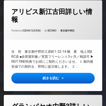
ア
場
ロ
犯
ホ
ッ
タ
カ
防
ン
アリビス新江古田詳しい情
ク
グ
メ
犯
ラ
イ
カ
デ
報
24
ン
メ
ザ
駐
時
タ
ラ
イ
車
間
ー
ナ
Updated on
2026年6月16日
場
駐
管
カテゴリー:
Posted on
2025年12月30日
by
SEZIMO
東京都中野区
ネ
ー
輪
理
駐
ッ
ズ
場
輪
ト
BS
バ
場
無
CATV
イ
料
住 所 東京都中野区江原町1-22-14 概 要 地上3階
ク
CS
オ
置
RC造 ■全部屋対象／実質フリーレント3ヶ月／相談可 ▶
REIT
ー
き
REIT FIND特典でお得にご契約くださいませ。 １.都内最
系ブ
ト
場
安値での契約を、即時に提示致します。 ２ …
ラン
ロ
ペ
ドマ
ッ
ッ
ンシ
ク
アリビス新江古田詳しい情報
続きを読む
ト
ョン
デ
可
TV
ザ
宅
ド
イ
配
ア
ナ
ボ
ホ
ー
タ
ッ
ン
ズ
グ