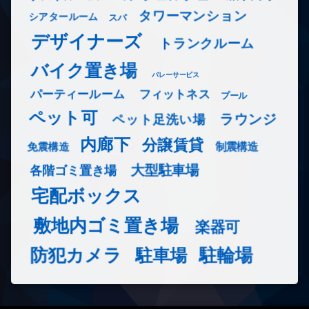
タワーマンション
シアタールーム
スパ
デザイナーズ
トランクルーム
バイク置き場
バレーサービス
フィットネス
パーティールーム
プール
ペット可
ラウンジ
ペット足洗い場
内廊下
分譲賃貸
免震構造
制震構造
大型駐車場
各階ゴミ置き場
宅配ボックス
敷地内ゴミ置き場
楽器可
防犯カメラ
駐輪場
駐車場