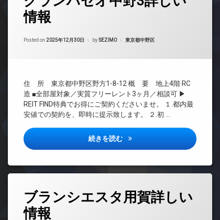
グランパセオ中野3詳しい
ク
イ
宅
ス
情報
24
ン
配
時
敷
タ
ボ
間
地
ー
ッ
Updated on
2026年6月16日
管
カテゴリー:
Posted on
2025年12月30日
by
SEZIMO
東京都中野区
内
ネ
ク
理
ゴ
ッ
ス
ミ
ト
BS
防
置
無
CATV
犯
き
料
住 所 東京都中野区野方1-8-12 概 要 地上4階 RC
カ
場
CS
エ
メ
造 ■全部屋対象／実質フリーレント3ヶ月／相談可 ▶
楽
REIT
レ
ラ
REIT FIND特典でお得にご契約くださいませ。 １.都内最
器
系ブ
ベ
安値での契約を、即時に提示致します。 ２.初 …
可
ラン
ー
ドマ
タ
防
ンシ
ー
犯
グランパセオ中野3詳しい情報
続きを読む
ョン
カ
オ
メ
TV
ー
ラ
ド
ト
ア
ロ
駐
ホ
ッ
輪
タ
ン
ブランシエスタ用賀詳しい
ク
場
グ
イ
デ
情報
24
ン
ザ
時