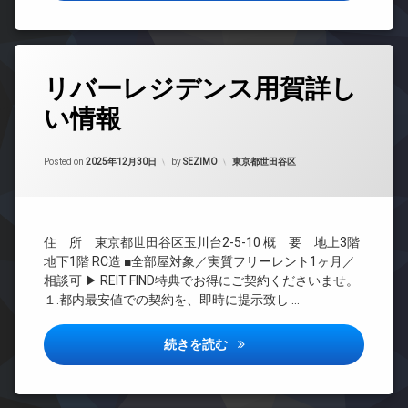
ム
ク
TV
駐
ペ
デ
ド
車
ッ
ザ
ア
場
ト
イ
ホ
タ
駐
可
ナ
ン
リバーレジデンス用賀詳し
グ
輪
ー
宅
イ
い情報
場
ズ
24
配
ン
時
ボ
内
タ
間
ッ
廊
ー
Updated on
2026年6月16日
管
カテゴリー:
Posted on
2025年12月30日
by
SEZIMO
東京都世田谷区
ク
下
ネ
理
ス
ッ
宅
ト
BS
敷
配
無
地
ボ
CATV
料
内
ッ
住 所 東京都世田谷区玉川台2-5-10 概 要 地上3階
CS
ゴ
ク
エ
地下1階 RC造 ■全部屋対象／実質フリーレント1ヶ月／
ミ
REIT
ス
レ
相談可 ▶ REIT FIND特典でお得にご契約くださいませ。
置
系ブ
ベ
敷
１.都内最安値での契約を、即時に提示致し …
き
ラン
ー
地
場
ドマ
タ
内
ンシ
ー
リバーレジデンス用賀詳しい情
続きを読む
楽
ゴ
ョン
器
ミ
オ
可
TV
置
ー
ド
き
ト
防