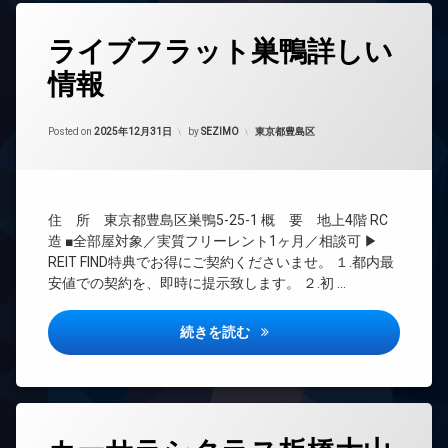
ク
ア
ロ
ス
ホ
ッ
タ
ン
ライブフラット巣鴨詳しい
敷
ク
グ
地
イ
デ
情報
24
内
ン
ザ
時
ゴ
タ
イ
間
ミ
ー
ナ
Updated on
2026年6月16日
管
カテゴリー:
Posted on
2025年12月31日
by
SEZIMO
東京都豊島区
置
ネ
ー
理
き
ッ
ズ
場
ト
BS
バ
無
防
CATV
イ
料
犯
住 所 東京都豊島区巣鴨5-25-1 概 要 地上4階 RC
ク
CS
カ
デ
置
造 ■全部屋対象／実質フリーレント1ヶ月／相談可 ▶
メ
REIT
ザ
き
REIT FIND特典でお得にご契約くださいませ。 １.都内最
ラ
系ブ
イ
場
安値での契約を、即時に提示致します。 ２.初 …
ラン
ナ
駐
内
ドマ
ー
車
廊
ンシ
ズ
場
ライブフラット巣鴨詳しい情報
続きを読む
下
ョン
宅
駐
宅
TV
配
輪
配
ド
ボ
場
ボ
ア
ッ
ッ
ホ
ク
タ
ク
ン
ス