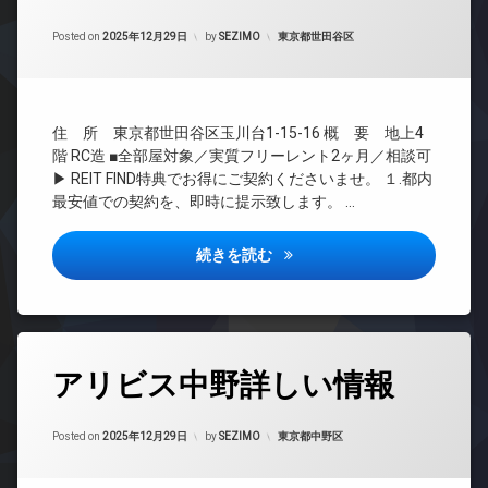
タ
イ
間
ー
ナ
Updated on
2026年6月16日
管
カテゴリー:
Posted on
2025年12月29日
by
SEZIMO
東京都世田谷区
ネ
ー
理
ッ
ズ
ト
BS
ペ
無
CATV
ッ
料
住 所 東京都世田谷区玉川台1-15-16 概 要 地上4
ト
CS
エ
可
階 RC造 ■全部屋対象／実質フリーレント2ヶ月／相談可
REIT
レ
▶ REIT FIND特典でお得にご契約くださいませ。 １.都内
宅
系ブ
ベ
最安値での契約を、即時に提示致します。 …
配
ラン
ー
ボ
ドマ
タ
ッ
ンシ
ー
ブランシエスタ用賀詳しい情報
続きを読む
ク
ョン
オ
ス
TV
ー
敷
ド
ト
地
ア
ロ
内
ホ
ッ
タ
ゴ
ン
アリビス中野詳しい情報
ク
グ
ミ
イ
デ
置
24
ン
ザ
き
Updated on
2026年6月16日
時
カテゴリー:
Posted on
2025年12月29日
by
SEZIMO
東京都中野区
タ
イ
場
間
ー
ナ
管
防
ネ
ー