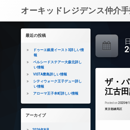
オーキッドレジデンス仲介手
コ
ン
左サイドバー
最近の投稿
テ
日
ン
ツ
ドゥーエ銀座イースト3詳しい情
へ
報
ス
ベルシードステアー大森北詳し
キ
い情報
ッ
VISTA豊島詳しい情報
タ
プ
ザ・パ
グ
シティウォーク王子デュー詳し
い情報
24時間管理
江古田
アローマ王子本町詳しい情報
BS
CATV
Posted on
2025年
カテゴリー:
東京都練馬区
CS
アーカイブ
REIT系ブランド
TVドアホン
2026年8月