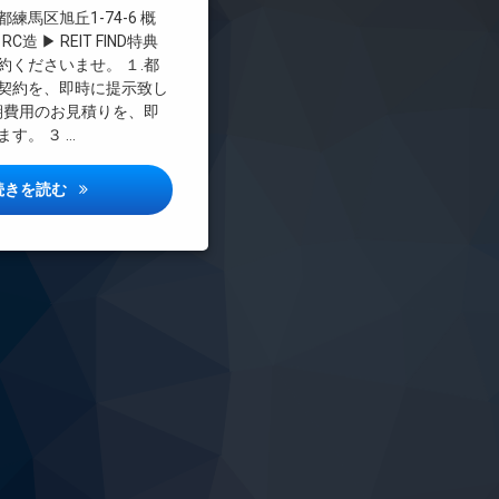
料
練馬区旭丘1-74-6 概
C造 ▶ REIT FIND特典
約くださいませ。 １.都
契約を、即時に提示致し
初期費用のお見積りを、即
す。 ３ …
ザ・パークハビオ江古田詳しい情報
続きを読む