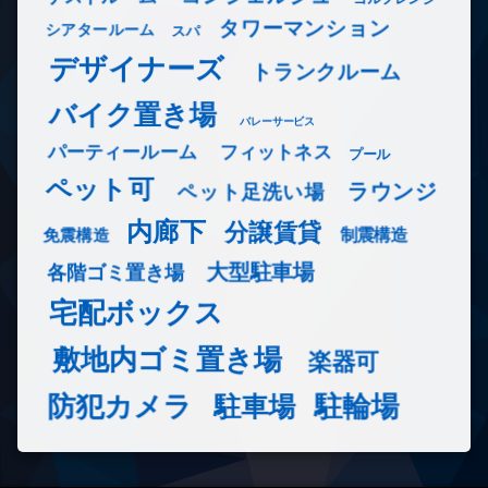
タワーマンション
シアタールーム
スパ
デザイナーズ
トランクルーム
バイク置き場
バレーサービス
フィットネス
パーティールーム
プール
ペット可
ラウンジ
ペット足洗い場
内廊下
分譲賃貸
免震構造
制震構造
大型駐車場
各階ゴミ置き場
宅配ボックス
敷地内ゴミ置き場
楽器可
防犯カメラ
駐輪場
駐車場