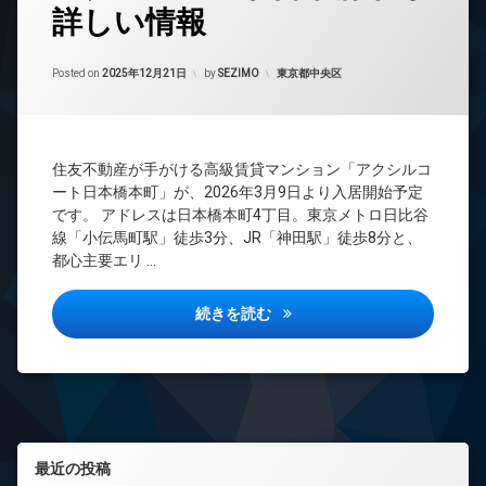
詳しい情報
24
時
間
Updated on
2026年6月23日
管
カテゴリー:
Posted on
2025年12月21日
by
SEZIMO
東京都中央区
理
BS
CATV
住友不動産が手がける高級賃貸マンション「アクシルコ
CS
ート日本橋本町」が、2026年3月9日より入居開始予定
REIT
です。 アドレスは日本橋本町4丁目。東京メトロ日比谷
系ブ
線「小伝馬町駅」徒歩3分、JR「神田駅」徒歩8分と、
ラン
都心主要エリ …
ドマ
ンシ
ョン
アクシルコート日本橋本町詳し
続きを読む
TV
ド
ア
ホ
ン
イ
左サイドバー
ン
最近の投稿
タ