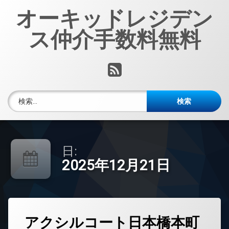
コ
オーキッドレジデン
ン
テ
ス仲介手数料無料
ン
ツ
へ
RSS
ス
キ
ッ
検索:
プ
日:
2025年12月21日
タ
アクシルコート日本橋本町
グ