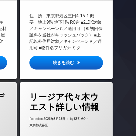
エレベーター
オートロック
 概
住 所 東京都港区三田4-15-1 概
デザイナーズ
キ
要 地上9階 地下1階 RC造 ■2LDK対象
バイク置き場
証料
／キャンペーンＣ／適用可 （※初回保
部屋
証料を当社がキャッシュバック） ■上
内廊下
3年
記以外住居対象／キャンペーンＡ／適
分譲賃貸
用可 ■物件名フリガナ ミタ …
宅配ボックス
敷地内ゴミ置き場
浅草蔵前詳しい情報
三田聖坂ガーデンレジデンス詳
続きを読む
防犯カメラ
駐車場
駐輪場
タ
デ
リージア代々木ウ
グ
24時間管理
エスト詳しい情報
BS
年8月24日
Updated on
2023年8月24日
CATV
Posted on
2023年8月23日
by
SEZIMO
カテゴリー:
東京都渋谷区
CS
REIT系ブランドマンション