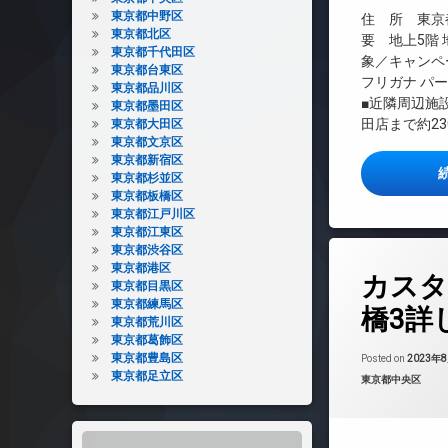
エレベーター
東京都中野区
住 所 東京都
東京都北区
オートロック
要 地上5階 
東京都千代田区
象／キャンペ
デザイナーズ
東京都台東区
フリガナ パ
東京都品川区
バイク置き場
■近隣周辺施
東京都墨田区
ペット可
田店まで約23
東京都大田区
東京都文京区
内廊下
東京都新宿区
宅配ボックス
東京都杉並区
敷地内ゴミ置き場
東京都板橋区
東京都江戸川区
防犯カメラ
東京都江東区
駐輪場
東京都渋谷区
タ
東京都港区
カスタ
グ
東京都目黒区
東京都練馬区
24時間管理
橋3詳
東京都荒川区
BS
東京都葛飾区
CATV
東京都豊島区
Posted on
2023年
東京都足立区
カテゴリー:
東京都中央区
CS
REIT系ブランド
TVドアホン