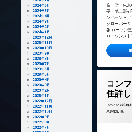
2024年7月
インターネット
住 所 東京都
2024年6月
エレベーター
2024年5月
要 地上8階 
2024年4月
ンペーンＡ／
オートロック
2024年3月
クローバータ
デザイナーズ
2024年2月
報 ローソン三
2024年1月
バイク置き場
ローソンストア
2023年12月
宅配ボックス
2023年11月
2023年10月
敷地内ゴミ置き場
2023年9月
防犯カメラ
2023年8月
2023年7月
駐輪場
2023年6月
2023年5月
タ
2023年4月
コンフ
グ
2023年3月
24時間管理
2023年2月
住詳し
2023年1月
BS
2022年12月
CATV
Posted on
2023年
2022年11月
カテゴリー:
2022年10月
東京都荒川区
CS
2022年9月
REIT系ブランド
2022年8月
2022年7月
TVドアホン