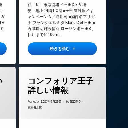
インターネット無料
 概
住 所 東京都港区三田3-3-9 概
エレベーター
キ
要 地上14階 RC造 ■全部屋対象／キ
リガ
ャンペーンＡ／適用可 ■物件名フリガ
オートロック
TH
ナ ブランシエルミタ Blanc Ciel 三田 ■
デザイナーズ
ァミ
近隣周辺施設情報 ローソン港三田3丁
宅配ボックス
目店まで約100m …
敷地内ゴミ置き場
防犯カメラ
ース浅草詳しい情報
ブランシエル三田詳しい情報
続きを読む
駐輪場
タ
い
コンフォリア王子
グ
24時間管理
詳しい情報
BS
年8月29日
Updated on
2023年8月29日
CATV
Posted on
2023年8月29日
by
SEZIMO
カテゴリー:
東京都北区
CS
REIT系ブランドマンション
TVドアホン