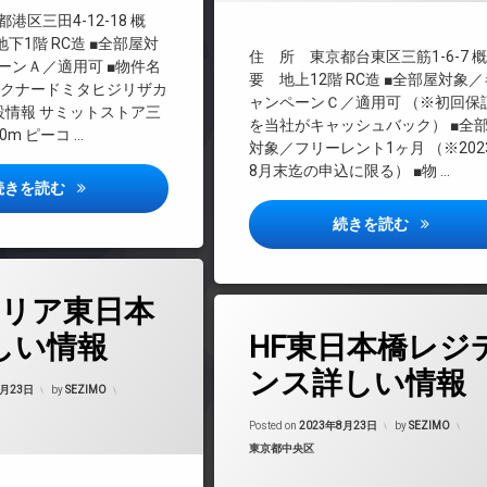
港区三田4-12-18 概
TVドアホン
地下1階 RC造 ■全部屋対
インターネット無料
住 所 東京都台東区三筋1-6-7
ーンＡ／適用可 ■物件名
エレベーター
要 地上12階 RC造 ■全部屋対象／
ークナードミタヒジリザカ
ャンペーンＣ／適用可 （※初回保
オートロック
設情報 サミットストア三
を当社がキャッシュバック） ■全
0m ピーコ …
デザイナーズ
対象／フリーレント1ヶ月 （※202
バイク置き場
8月末迄の申込に限る） ■物 …
パークナード三田聖坂詳しい情報
続きを読む
ペット可
宅配ボックス
ベルカント
続きを読む
敷地内ゴミ置き場
楽器可
リア東日本
防犯カメラ
タ
駐輪場
しい情報
HF東日本橋レジ
グ
24時間管理
ンス詳しい情報
Updated on
2023年8月24日
8月23日
by
SEZIMO
BS
Updated on
2023
CATV
Posted on
2023年8月23日
by
SEZIMO
マンション
カテゴリー:
東京都中央区
CS
REIT系ブランドマンション