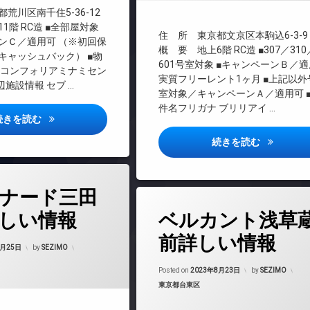
料
インターネット無料
荒川区南千住5-36-12
エレベーター
1階 RC造 ■全部屋対象
住 所 東京都文京区本駒込6-3-9
ンＣ／適用可 （※初回保
オートロック
概 要 地上6階 RC造 ■307／310
キャッシュバック） ■物
デザイナーズ
601号室対象 ■キャンペーンＢ／適用
 コンフォリアミナミセン
実質フリーレント1ヶ月 ■上記以外
バイク置き場
辺施設情報 セブ …
室対象／キャンペーンＡ／適用可 
ペット可
件名フリガナ ブリリアイ …
内廊下
コンフォリア南千住詳しい情報
続きを読む
宅配ボックス
ブリリアイ
続きを読む
敷地内ゴミ置き場
防犯カメラ
駐車場
ナード三田
タ
駐輪場
しい情報
ベルカント浅草
グ
24時間管理
前詳しい情報
Updated on
2023年8月25日
8月25日
by
SEZIMO
BS
マンション
Updated on
2023
CATV
Posted on
2023年8月23日
by
SEZIMO
カテゴリー:
東京都台東区
CS
REIT系ブランドマンション