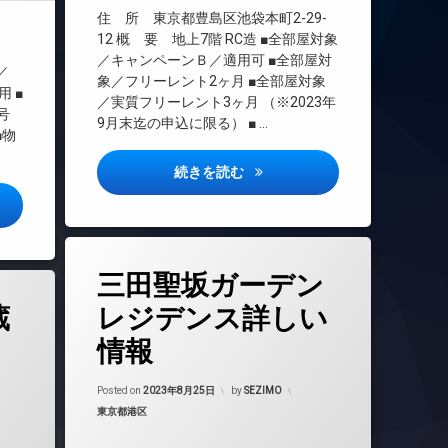
オートロック
住 所 東京都豊島区池袋本町2-29-
デザイナーズ
12 概 要 地上7階 RC造 ■全部屋対象
／キャンペーンＢ／適用可 ■全部屋対
バイク置き場
／
象／フリーレント2ヶ月 ■全部屋対象
ペット可
 ■
／実質フリーレント3ヶ月 （※2023年
号
分譲賃貸
9月末迄の申込に限る） ■ …
■物
宅配ボックス
敷地内ゴミ置き場
セジョリ池袋本町詳しい情報
続きを読む
防犯カメラ
スト文京六義園詳しい情報
駐車場
駐輪場
タ
三田聖坂ガーデン
グ
24時間管理
蔵
レジデンス詳しい
BS
情報
CATV
CS
年8月24日
Updated on
2023年8月25日
Posted on
2023年8月25日
by
SEZIMO
TVドアホン
カテゴリー:
東京都港区
インターネット無料