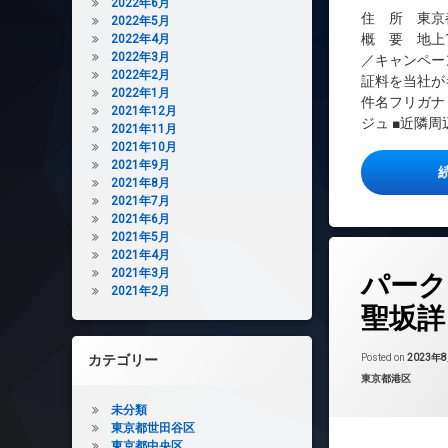
2022年6月
インターネット無
住 所 東京都
2022年5月
エレベーター
概 要 地上1
2022年4月
2022年3月
／キャンペー
オートロック
2022年2月
証料を当社が
デザイナーズ
2022年1月
件名フリガナ
2021年12月
ペット可
ジュ ■近隣周
2021年11月
内廊下
2021年10月
2021年9月
宅配ボックス
2021年8月
敷地内ゴミ置き場
2021年7月
2021年6月
防犯カメラ
2021年5月
駐車場
2021年4月
タ
駐輪場
2021年3月
パーク
グ
2021年2月
24時間管理
聖坂詳
BS
CS
カテゴリー
Posted on
2023年
カテゴリー:
東京都港区
REIT系ブランド
TVドアホン
未分類
東京都世田谷区
インターネット
東京都中央区