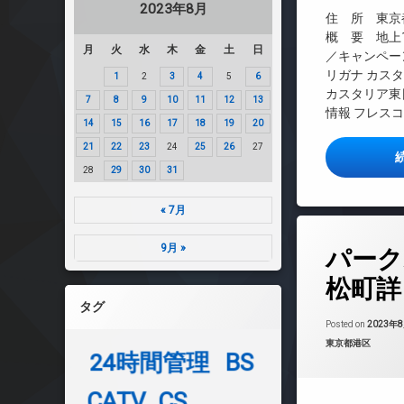
2023年8月
インターネット無
住 所 東京都
エレベーター
概 要 地上1
月
火
水
木
金
土
日
／キャンペー
オートロック
リガナ カス
1
2
3
4
5
6
デザイナーズ
カスタリア東
7
8
9
10
11
12
13
宅配ボックス
情報 フレスコ
14
15
16
17
18
19
20
敷地内ゴミ置き場
21
22
23
24
25
26
27
防犯カメラ
28
29
30
31
駐輪場
« 7月
タ
9月 »
パーク
グ
BS
松町詳
CATV
タグ
TVドアホン
Posted on
2023年
カテゴリー:
東京都港区
インターネット
24時間管理
BS
エレベーター
オートロック
CATV
CS