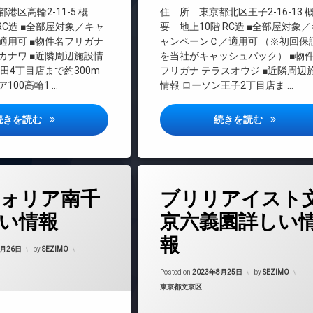
インターネット
港区高輪2-11-5 概
住 所 東京都北区王子2-16-13
エレベーター
RC造 ■全部屋対象／キャ
要 地上10階 RC造 ■全部屋対象／
適用可 ■物件名フリガナ
ャンペーンＣ／適用可 （※初回保
オートロック
カナワ ■近隣周辺施設情
を当社がキャッシュバック） ■物
デザイナーズ
田4丁目店まで約300m
フリガナ テラスオウジ ■近隣周辺
バイク置き場
100高輪1 …
情報 ローソン王子2丁目店ま …
内廊下
宅配ボックス
クローバー高輪詳しい情報
テラス王子
続きを読む
続きを読む
敷地内ゴミ置き場
防犯カメラ
駐輪場
タ
ォリア南千
ブリリアイスト
グ
24時間管理
い情報
京六義園詳しい
BS
報
Updated on
2023年8月28日
CATV
8月26日
by
SEZIMO
CS
Updated on
2023
Posted on
2023年8月25日
by
SEZIMO
マンション
REIT系ブランドマンション
カテゴリー:
東京都文京区
TVドアホン