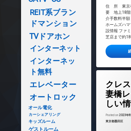
デザイナーズ
住 所 東京都
REIT系ブラン
ラウンジ
要 地上18階
介手数料半額
内廊下
ドマンション
ホームズハマ
分譲賃貸
設情報 ファ
TVドアホン
宅配ボックス
芝店まで約18
敷地内ゴミ置き場
インターネット
防犯カメラ
駐輪場
インターネッ
ト無料
タ
クレス
エレベーター
グ
24時間管理
妻橋レ
オートロック
BS
しい情
CATV
オール電化
CS
カーシェアリング
Posted on
2023年
REIT系ブランド
キッズルーム
カテゴリー:
東京都墨田区
TVドアホン
ゲストルーム