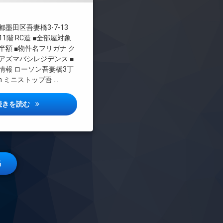
墨田区吾妻橋3-7-13
1階 RC造 ■全部屋対象
半額 ■物件名フリガナ ク
アズマバシレジデンス ■
情報 ローソン吾妻橋3丁
 ミニストップ吾 …
クレストコート吾妻橋レジデンス詳しい情報
続きを読む
稿