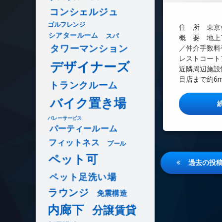
インターネット
コンシェルジュ
エレベーター
ゴルフレンジ
住 所 東京都
オートロック
シアタールーム
スパ
概 要 地上1
デザイナーズ
タワーマンション
／仲介手数料
レストコート
宅配ボックス
デザイナーズ
近隣周辺施設
敷地内ゴミ置き場
目店まで約6m
トランクルーム
防犯カメラ
駐輪場
バイク置き場
バレーサービス
パーティールーム
フィットネス
プール
ペット可
投
過去の投
稿
ペット足洗い場
ナ
ラウンジ
免震構造
ビ
内廊下
分譲賃貸
ゲ