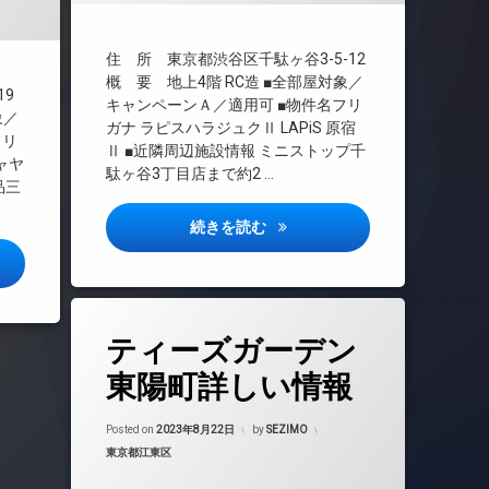
TVドアホン
インターネット
住 所 東京都渋谷区千駄ヶ谷3-5-12
エレベーター
概 要 地上4階 RC造 ■全部屋対象／
19
キャンペーンＡ／適用可 ■物件名フリ
オートロック
象／
ガナ ラピスハラジュクⅡ LAPiS 原宿
デザイナーズ
フリ
Ⅱ ■近隣周辺施設情報 ミニストップ千
ャヤ
バイク置き場
駄ヶ谷3丁目店まで約2 …
品三
宅配ボックス
敷地内ゴミ置き場
ラピス原宿2詳しい情報
続きを読む
駐輪場
コート三軒茶屋カルム詳しい情報
タ
ティーズガーデン
グ
24時間管理
東陽町詳しい情報
BS
Updated on
2023年8月24日
CATV
Posted on
2023年8月22日
by
SEZIMO
カテゴリー:
東京都江東区
CS
REIT系ブランドマンション