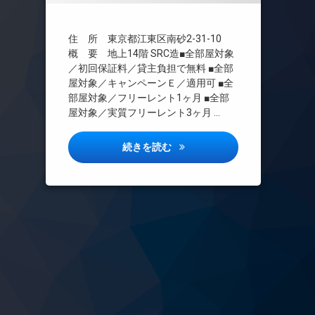
TVドアホン
インターネット
住 所 東京都江東区南砂2-31-10
エレベーター
概 要 地上14階 SRC造■全部屋対象
／初回保証料／貸主負担で無料 ■全部
オートロック
屋対象／キャンペーンＥ／適用可 ■全
デザイナーズ
部屋対象／フリーレント1ヶ月 ■全部
ペット可
屋対象／実質フリーレント3ヶ月 …
宅配ボックス
敷地内ゴミ置き場
ティーズガーデン東陽町詳しい
続きを読む
駐車場
駐輪場