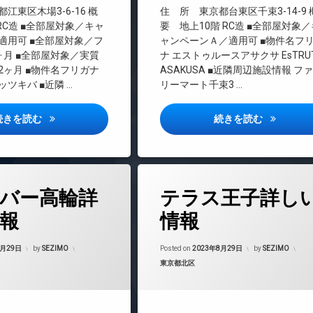
料
インターネット無料
江東区木場3-6-16 概
住 所 東京都台東区千束3-14-9
エレベーター
RC造 ■全部屋対象／キャ
要 地上10階 RC造 ■全部屋対象／
適用可 ■全部屋対象／フ
ャンペーンＡ／適用可 ■物件名フ
オートロック
ヶ月 ■全部屋対象／実質
ナ エストゥルースアサクサ EsTRU
デザイナーズ
2ヶ月 ■物件名フリガナ
ASAKUSA ■近隣周辺施設情報 フ
バイク置き場
ツキバ ■近隣 …
リーマート千束3 …
ペット可
宅配ボックス
シーズンフラッツ木場詳しい情報
エストゥル
続きを読む
続きを読む
敷地内ゴミ置き場
防犯カメラ
駐車場
タ
駐輪場
バー高輪詳
テラス王子詳し
グ
24時間管理
報
情報
BS
Updated on
2023年8月30日
Updated on
2023
CATV
8月29日
by
SEZIMO
Posted on
2023年8月29日
by
SEZIMO
カテゴリー:
東京都北区
CS
マンション
REIT系ブランドマンション
TVドアホン