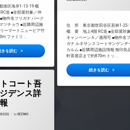
港区海岸1-13-19 概
TVドアホン
 RC造 ■全部屋対象／仲
インターネット無料
 ■物件名フリガナ パーク
エレベーター
マツチョウ ■近隣周辺施
住 所 東京都世田谷区若林1-25-
オートロック
ミリーマートニューピア竹
概 要 地上4階 RC造 ■全部屋対
0m ファミリ …
デザイナーズ
キャンペーンＡ／適用可 ■物件名
ガナ ルネサンスコートサンゲンヂ
バイク置き場
カルム ■近隣周辺施設情報 無印良
パークホームズ浜松町詳しい情報
続きを読む
宅配ボックス
軒茶屋店まで約870m トッ …
敷地内ゴミ置き場
防犯カメラ
ルネサンス
続きを読む
駐車場
トコート吾
駐輪場
ジデンス詳
報
Updated on
2023年8月24日
8月22日
by
SEZIMO
マンション