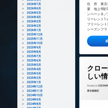
インターネット無
住 所 東京都
2026年7月
2026年6月
エレベーター
要 地上9階 
2026年5月
ンペーンＢ／
オートロック
2026年4月
リーレント1
デザイナーズ
2026年3月
フリーレント
2026年2月
バイク置き場
シーズンフラッ
2026年1月
大型駐車場
2025年12月
2025年11月
宅配ボックス
2025年10月
敷地内ゴミ置き場
2025年9月
2025年8月
防犯カメラ
2025年7月
駐車場
2025年6月
タ
2025年5月
駐輪場
クロー
グ
2025年4月
24時間管理
2025年3月
しい情
2025年2月
BS
2025年1月
CATV
Posted on
2023年
2024年12月
2024年11月
カテゴリー:
東京都港区
CS
2024年10月
REIT系ブランド
2024年9月
2024年8月
TVドアホン