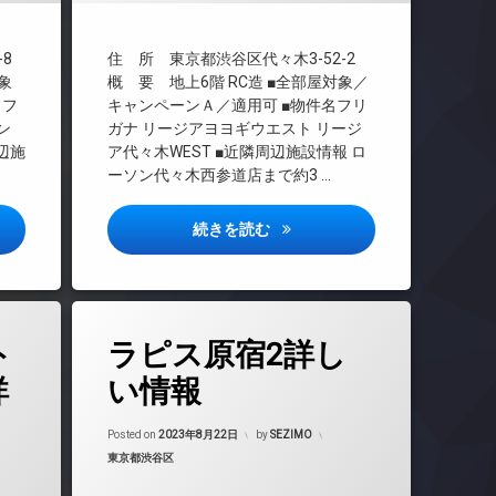
TVドアホン
インターネット
8
住 所 東京都渋谷区代々木3-52-2
エレベーター
象
概 要 地上6階 RC造 ■全部屋対象／
名フ
キャンペーンＡ／適用可 ■物件名フリ
オートロック
ン
ガナ リージアヨヨギウエスト リージ
デザイナーズ
周辺施
ア代々木WEST ■近隣周辺施設情報 ロ
バイク置き場
ーソン代々木西参道店まで約3 …
宅配ボックス
敷地内ゴミ置き場
橋レジデンス詳しい情報
リージア代々木ウエスト詳しい
続きを読む
防犯カメラ
駐車場
駐輪場
タ
ト
ラピス原宿2詳し
グ
24時間管理
詳
い情報
BS
Updated on
2023年8月24日
CATV
Posted on
2023年8月22日
by
SEZIMO
カテゴリー:
東京都渋谷区
CS
年8月24日
REIT系ブランドマンション