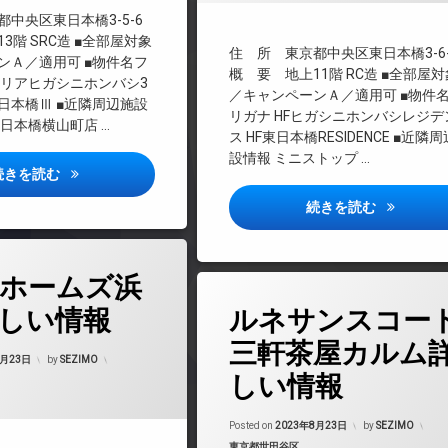
料
中央区東日本橋3-5-6
TVドアホン
3階 SRC造 ■全部屋対象
インターネット無料
住 所 東京都中央区東日本橋3-6-
ンＡ／適用可 ■物件名フ
エレベーター
概 要 地上11階 RC造 ■全部屋対
タリアヒガシニホンバシ3
／キャンペーンＡ／適用可 ■物件
オートロック
日本橋Ⅲ ■近隣周辺施設
リガナ HFヒガシニホンバシレジデ
日本橋横山町店 …
デザイナーズ
ス HF東日本橋RESIDENCE ■近隣
宅配ボックス
設情報 ミニストップ …
カスタリア東日本橋3詳しい情報
続きを読む
敷地内ゴミ置き場
防犯カメラ
HF東日本
続きを読む
駐輪場
ホームズ浜
タ
しい情報
ルネサンスコー
グ
24時間管理
三軒茶屋カルム
Updated on
2023年8月24日
8月23日
by
SEZIMO
BS
しい情報
CATV
CS
Updated on
2023
Posted on
2023年8月23日
by
SEZIMO
REIT系ブランドマンション
カテゴリー:
東京都世田谷区