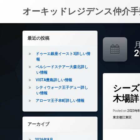
オーキッドレジデンス仲介手
コ
ン
左サイドバー
最近の投稿
テ
月
ン
ツ
ドゥーエ銀座イースト3詳しい情
へ
報
ス
ベルシードステアー大森北詳し
キ
い情報
ッ
VISTA豊島詳しい情報
タ
プ
シーズ
グ
シティウォーク王子デュー詳し
い情報
24時間管理
木場詳
アローマ王子本町詳しい情報
BS
CATV
Posted on
2023年
カテゴリー:
東京都江東区
CS
アーカイブ
REIT系ブランド
TVドアホン
2026年8月