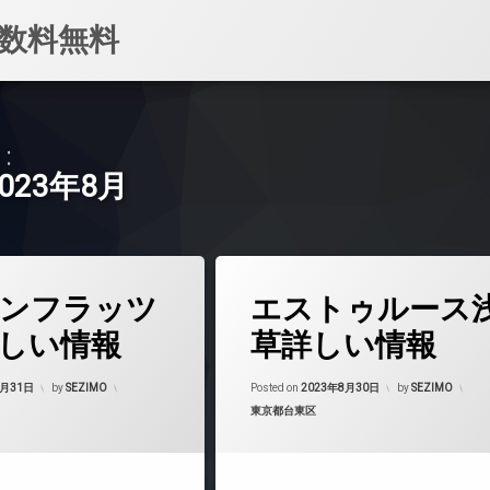
数料無料
:
2023年8月
タ
ンフラッツ
エストゥルース
グ
24時間管理
しい情報
草詳しい情報
BS
Updated on
2023年9月1日
Updated on
2023
CATV
8月31日
by
SEZIMO
Posted on
2023年8月30日
by
SEZIMO
カテゴリー:
東京都台東区
CS
マンション
REIT系ブランドマンション
TVドアホン