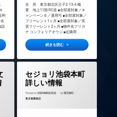
インターネット無料
 概
住 所 東京都北区王子2-13-6 概
エレベーター
キ
要 地上11階 RC造 ■全部屋対象／キ
証料
ャンペーンＢ／適用可 ■全部屋対象／
オートロック
件名
フリーレント1ヶ月 ■全部屋対象／実
デザイナーズ
施設
質フリーレント2ヶ月 ■物件名フリガ
ペット可
ナ コンフォリアオウジ ■近隣周 …
内廊下
宅配ボックス
詳しい情報
コンフォリア王子詳しい情報
続きを読む
敷地内ゴミ置き場
防犯カメラ
駐車場
タ
駐輪場
文
セジョリ池袋本町
グ
BS
情
詳しい情報
CATV
Updated on
2024年6月11日
CS
Posted on
2023年8月25日
by
SEZIMO
カテゴリー:
東京都豊島区
TVドアホン
年8月25日
インターネット無料
エレベーター