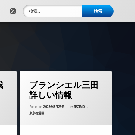
検索:
RSS
タ
浅
ブランシエル三田
グ
24時間管理
詳しい情報
BS
年8月30日
Updated on
2023年8月30日
CATV
Posted on
2023年8月29日
by
SEZIMO
カテゴリー:
東京都港区
CS
REIT系ブランドマンション
TVドアホン