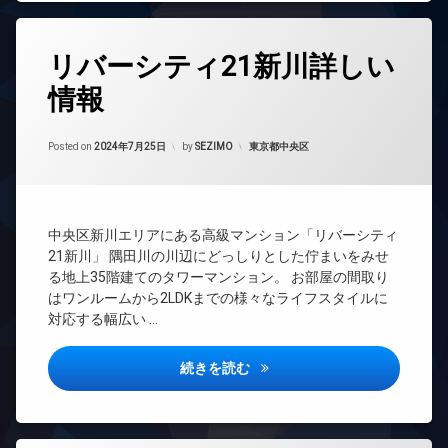
ズ
ド
置
ア
き
分
ホ
タ
場
譲
ン
リバーシティ21新川詳しい
グ
賃
防
貸
イ
犯
情報
24
ン
カ
宅
時
タ
メ
配
間
ー
Updated on
2024年9月13日
ラ
ボ
管
カテゴリー:
Posted on
2024年7月25日
by
SEZIMO
東京都中央区
ネ
ッ
理
駐
ッ
ク
車
ト
BS
ス
場
エ
CATV
敷
駐
中央区新川エリアにある高級マンション「リバーシティ
レ
地
CS
輪
ベ
21新川」 隅田川の川辺にどっしりとした佇まいをみせ
内
場
REIT
ー
る地上35階建てのタワーマンション。 お部屋の間取り
ゴ
系ブ
タ
ミ
はワンルームから2LDKまでの様々なライフスタイルに
ラン
ー
置
対応する幅広い …
ドマ
き
オ
ンシ
場
ー
ョン
リバーシティ21新川詳しい情
続きを読む
ト
防
TV
ロ
犯
ド
ッ
カ
ア
ク
メ
ホ