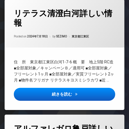
ー
ク
カ
タ
ト
ス
タ
メ
ー
ロ
リテラス清澄白河詳しい情
グ
ラ
敷
ネ
ッ
地
ッ
報
ク
24
内
ト
時
デ
ゴ
無
間
ザ
ミ
Updated on
2024年9月15日
料
管
カテゴリー:
Posted on
2024年7月18日
by
SEZIMO
東京都江東区
イ
置
理
エ
ナ
き
レ
ー
BS
場
ベ
ズ
CATV
防
ー
バ
住 所 東京都江東区白河1-7-6 概 要 地上5階 RC造
犯
タ
CS
イ
カ
■全部屋対象／キャンペーンＢ／適用可 ■全部屋対象／
ー
REIT
ク
メ
フリーレント1ヶ月 ■全部屋対象／実質フリーレント2ヶ
オ
系ブ
置
ラ
月 ■物件名フリガナ リテラスキヨスミシラカワ ■近 …
ー
ラン
き
駐
ト
ドマ
場
車
ロ
ンシ
リテラス清澄白河詳しい情報
続きを読む
内
場
ッ
ョン
廊
ク
駐
TV
下
輪
デ
ド
宅
場
ザ
ア
配
イ
ホ
タ
ボ
ナ
ン
アルファレガロ亀戸詳しい
グ
ッ