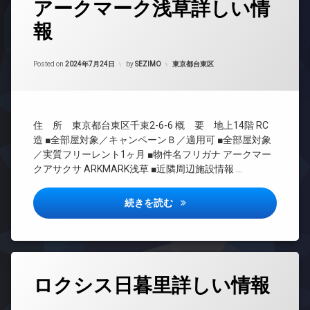
アークマーク浅草詳しい情
マ
イ
グ
ン
ン
報
24
シ
タ
時
ョ
ー
間
ン
ネ
Updated on
2024年9月13日
管
カテゴリー:
Posted on
2024年7月24日
by
SEZIMO
東京都台東区
ッ
デ
理
ト
ザ
無
BS
イ
料
ナ
CATV
ー
エ
住 所 東京都台東区千束2-6-6 概 要 地上14階 RC
CS
ズ
レ
造 ■全部屋対象／キャンペーンＢ／適用可 ■全部屋対象
ベ
REIT
バ
／実質フリーレント1ヶ月 ■物件名フリガナ アークマー
ー
系ブ
イ
クアサクサ ARKMARK浅草 ■近隣周辺施設情報 …
タ
ラン
ク
ー
ドマ
置
ンシ
アークマーク浅草詳しい情報
続きを読む
き
オ
ョン
場
ー
ト
TV
ラ
ロ
ド
ウ
ッ
ア
ン
ク
ホ
タ
ジ
ン
ロクシス日暮里詳しい情報
グ
デ
内
ザ
イ
廊
24
イ
ン