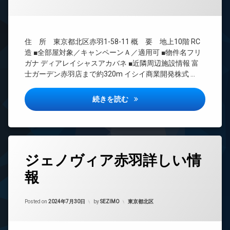
ー
ッ
理
タ
ク
ー
BS
ス
オ
CATV
敷
住 所 東京都北区赤羽1-58-11 概 要 地上10階 RC
ー
地
CS
ト
造 ■全部屋対象／キャンペーンＡ／適用可 ■物件名フリ
内
TV
ロ
ガナ ディアレイシャスアカバネ ■近隣周辺施設情報 富
ゴ
ド
ッ
ミ
士ガーデン赤羽店まで約320m イシイ商業開発株式 …
ア
ク
置
ホ
き
デ
ン
ディアレイシャス赤羽詳しい情
続きを読む
場
ザ
イ
イ
防
ン
ナ
犯
タ
ー
カ
ー
ズ
メ
ネ
タ
ラ
分
ッ
ジェノヴィア赤羽詳しい情
グ
譲
駐
ト
賃
報
輪
無
24
貸
場
料
時
宅
間
エ
Updated on
2024年9月13日
配
管
カテゴリー:
Posted on
2024年7月30日
by
SEZIMO
東京都北区
レ
ボ
理
ベ
ッ
ー
BS
ク