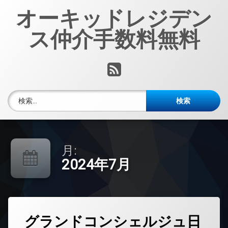
コ
オーキッドレジデン
ン
テ
ス仲介手数料無料
ン
ツ
へ
RSS
ス
キ
ッ
検索:
プ
月:
2024年7月
タ
グランドコンシェルジュ日
グ