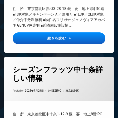
タ
CATV
ス
ー
住 所 東京都北区赤羽3-28-18 概 要 地上7階 RC造
CS
敷
オ
■1DK対象／キャンペーンＡ／適用可 ■1LDK／2LDK対象
地
TV
ー
／仲介手数料無料 ■物件名フリガナ ジェノヴィアアカバ
内
ド
ト
ネ GENOVIA赤羽 ■近隣周辺施設情 …
ゴ
ア
ロ
ミ
ホ
ッ
置
ン
ク
ジェノヴィア赤羽詳しい情報
続きを読む
き
イ
デ
場
ン
ザ
防
タ
イ
犯
ー
ナ
カ
ネ
ー
タ
メ
ッ
シーズンフラッツ中十条詳
ズ
グ
ラ
ト
内
しい情報
無
24
駐
廊
料
時
輪
下
間
場
エ
Updated on
2024年9月13日
分
管
カテゴリー:
Posted on
2024年7月29日
by
SEZIMO
東京都北区
レ
譲
理
ベ
賃
ー
BS
貸
タ
CATV
宅
ー
住 所 東京都北区中十条1-12-9 概 要 地上8階 RC
CS
配