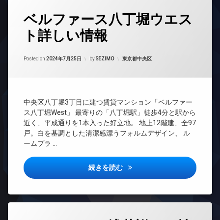
ラ
デ
ン
タ
ザ
駐
ベルファース八丁堀ウエス
イ
グ
イ
車
ン
ナ
場
ト詳しい情報
24
タ
ー
時
駐
ー
ズ
間
輪
ネ
Updated on
2024年9月13日
宅
管
カテゴリー:
Posted on
2024年7月25日
by
SEZIMO
東京都中央区
場
ッ
配
理
ト
ボ
BS
エ
ッ
レ
ク
CATV
ベ
ス
中央区八丁堀3丁目に建つ賃貸マンション「ベルファー
CS
ー
ス八丁堀West」 最寄りの「八丁堀駅」徒歩4分と駅から
防
タ
REIT
近く、平成通りを1本入った好立地。 地上12階建、全97
犯
ー
系ブ
カ
戸。白を基調とした清潔感漂うフォルムデザイン、 ル
ラン
オ
メ
ームプラ …
ドマ
ー
ラ
ンシ
ト
駐
ョン
ロ
ベルファース八丁堀ウエスト詳
続きを読む
輪
ッ
TV
場
ク
ド
ア
タ
ホ
ワ
ン
ー
タ