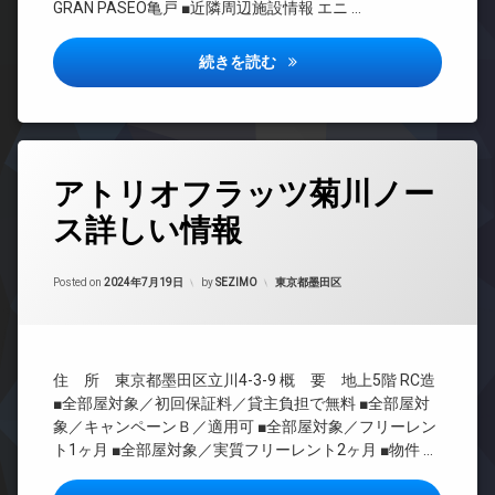
敷
GRAN PASEO亀戸 ■近隣周辺施設情報 エニ …
レ
ラン
地
ベ
ドマ
内
ー
ンシ
グランパセオ亀戸詳しい情報
続きを読む
ゴ
タ
ョン
ミ
ー
置
TV
き
オ
ド
場
ー
ア
ト
ホ
タ
防
ロ
ン
アトリオフラッツ菊川ノー
グ
犯
ッ
カ
イ
ス詳しい情報
ク
24
メ
ン
時
ラ
デ
タ
間
ザ
ー
Updated on
2024年9月15日
駐
管
カテゴリー:
Posted on
2024年7月19日
by
SEZIMO
東京都墨田区
イ
ネ
輪
理
ナ
ッ
場
ー
ト
BS
ズ
無
CATV
料
バ
住 所 東京都墨田区立川4-3-9 概 要 地上5階 RC造
CS
イ
エ
■全部屋対象／初回保証料／貸主負担で無料 ■全部屋対
REIT
ク
レ
象／キャンペーンＢ／適用可 ■全部屋対象／フリーレン
系ブ
置
ベ
ト1ヶ月 ■全部屋対象／実質フリーレント2ヶ月 ■物件 …
ラン
き
ー
ドマ
場
タ