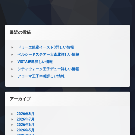
タ
イ
ナ
地
ー
ナ
内
ビ
ネ
ー
ゴ
ッ
ズ
ミ
ゲ
ト
置
バ
左サイドバー
ー
エ
き
イ
最近の投稿
レ
場
ク
シ
ベ
置
防
ー
き
ドゥーエ銀座イースト3詳しい情報
ョ
犯
タ
場
ベルシードステアー大森北詳しい情報
カ
ー
ン
メ
ペ
VISTA豊島詳しい情報
オ
ラ
ッ
シティウォーク王子デュー詳しい情報
ー
ト
駐
アローマ王子本町詳しい情報
ト
可
輪
ロ
場
宅
ッ
配
ク
ボ
アーカイブ
デ
ッ
ザ
ク
イ
ス
2026年8月
ナ
2026年7月
敷
ー
2026年6月
地
ズ
2026年5月
内