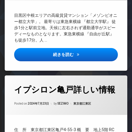
ネ
ー
BS
駐
防
ッ
ズ
輪
犯
CATV
ト
場
カ
バ
目黒区中根エリアの高級賃貸マンション「メゾンピオニ
無
CS
メ
イ
ー都立大学」。 最寄りは東急東横線 『都立大学駅』 徒
料
ラ
REIT
ク
歩1分と駅前立地。天候に左右されず通勤通学がスピー
エ
系ブ
置
駐
ディーなものとなります。東急東横線 『自由が丘駅』
レ
ラン
き
車
も徒歩17分。人 …
ベ
ドマ
場
場
ー
ンシ
ペ
駐
タ
ョン
メゾンピオニー都立大学詳しい
続きを読む
ッ
輪
ー
TV
ト
場
オ
ド
可
ー
ア
宅
ト
ホ
配
ロ
ン
タ
ボ
ッ
イプシロン亀戸詳しい情報
イ
グ
ッ
ク
ン
ク
24
デ
タ
ス
Updated on
2024年9月15日
時
カテゴリー:
ザ
Posted on
2024年7月23日
by
SEZIMO
東京都江東区
ー
敷
間
イ
ネ
地
管
ナ
ッ
内
理
ー
ト
ゴ
ズ
BS
エ
ミ
住 所 東京都江東区亀戸4-55-3 概 要 地上5階 RC