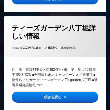
宅
ザ
ン
配
イ
タ
ボ
ナ
ー
ッ
ー
ネ
ク
ズ
ッ
タ
ス
ト
ティーズガーデン八丁堀詳
ペ
グ
敷
ッ
エ
地
しい情報
24
ト
レ
内
時
可
ベ
ゴ
間
ー
Updated on
2024年9月13日
内
ミ
管
カテゴリー:
Posted on
2024年7月25日
by
SEZIMO
東京都中央区
タ
廊
置
理
ー
下
き
BS
オ
場
宅
ー
CATV
配
防
ト
住 所 東京都中央区新川2-31-7 概 要 地上10階 地
ボ
犯
CS
ロ
下1階 SRC造 ■全部屋対象／キャンペーンＡ／適用可 ■
ッ
カ
ッ
REIT
ク
物件名フリガナ ティースガーデン T’s garden八丁堀 ■近
メ
ク
系ブ
ス
ラ
隣周辺施設情報 mini …
ラン
デ
敷
駐
ドマ
ザ
地
輪
ンシ
ティーズガーデン八丁堀詳しい
続きを読む
イ
内
場
ョン
ナ
ゴ
ー
TV
ミ