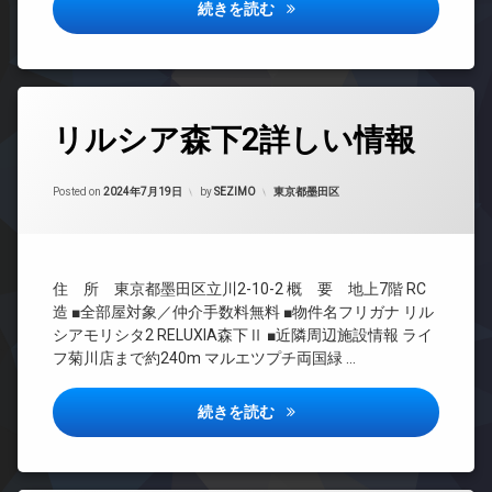
ンシ
ー
アトリオフラッツ菊川ノース詳
続きを読む
ペ
ョン
ッ
オ
TV
ト
ー
ド
可
ト
ア
ロ
内
ホ
ッ
タ
廊
ン
リルシア森下2詳しい情報
ク
グ
下
イ
デ
宅
24
ン
ザ
Updated on
2024年9月15日
配
時
カテゴリー:
Posted on
2024年7月19日
by
SEZIMO
東京都墨田区
タ
イ
ボ
間
ー
ナ
ッ
管
ネ
ー
ク
理
ッ
ズ
ス
ト
BS
バ
住 所 東京都墨田区立川2-10-2 概 要 地上7階 RC
敷
無
CATV
イ
造 ■全部屋対象／仲介手数料無料 ■物件名フリガナ リル
地
料
ク
CS
シアモリシタ2 RELUXIA森下Ⅱ ■近隣周辺施設情報 ライ
内
エ
置
ゴ
フ菊川店まで約240m マルエツプチ両国緑 …
TV
レ
き
ミ
ド
ベ
場
置
ア
ー
リルシア森下2詳しい情報
続きを読む
き
宅
ホ
タ
場
配
ン
ー
ボ
防
イ
オ
ッ
犯
ン