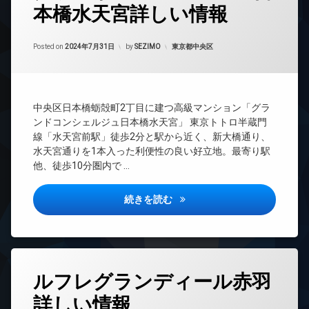
本橋水天宮詳しい情報
24
時
間
Updated on
2024年9月13日
管
カテゴリー:
Posted on
2024年7月31日
by
SEZIMO
東京都中央区
理
BS
CATV
中央区日本橋蛎殻町2丁目に建つ高級マンション「グラ
CS
ンドコンシェルジュ日本橋水天宮」 東京トトロ半蔵門
TV
線「水天宮前駅」徒歩2分と駅から近く、新大橋通り、
ド
水天宮通りを1本入った利便性の良い好立地。最寄り駅
ア
他、徒歩10分圏内で …
ホ
ン
グランドコンシェルジュ日本橋
イ
続きを読む
ン
タ
ー
ネ
ッ
タ
ト
ルフレグランディール赤羽
グ
エ
詳しい情報
24
レ