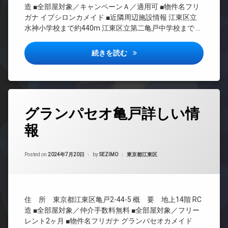
宅
レ
置
CATV
造 ■全部屋対象／キャンペーンＡ／適用可 ■物件名フリ
配
ベ
き
CS
ガナ イプシロンカメイド ■近隣周辺施設情報 江東区立
ボ
ー
場
水神小学校まで約440m 江東区立第二亀戸中学校まで …
ッ
タ
REIT
防
ク
ー
系ブ
犯
ス
ラン
オ
イプシロン亀戸詳しい情報
カ
続きを読む
ドマ
敷
ー
メ
ンシ
地
ト
ラ
ョン
内
ロ
駐
ゴ
ッ
TV
車
ミ
ク
ド
場
タ
置
ア
グランパセオ亀戸詳しい情
デ
グ
駐
き
ホ
ザ
輪
場
ン
報
24
イ
場
時
防
ナ
イ
間
犯
ー
ン
Updated on
2024年9月15日
管
カテゴリー:
Posted on
2024年7月20日
by
SEZIMO
東京都江東区
カ
ズ
タ
理
メ
ー
宅
ラ
ネ
BS
配
ッ
駐
ボ
CATV
ト
輪
ッ
住 所 東京都江東区亀戸2-44-5 概 要 地上14階 RC
無
CS
場
ク
造 ■全部屋対象／仲介手数料無料 ■全部屋対象／フリー
料
ス
REIT
レント2ヶ月 ■物件名フリガナ グランパセオカメイド
エ
系ブ