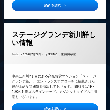
内
ン
防
グランパセオ西麻布2詳しい情
続きを読む
オ
ゴ
犯
イ
ー
ミ
カ
ン
ト
置
メ
タ
ロ
き
ラ
ー
ッ
場
ネ
ク
駐
タ
防
ッ
ステージグランデ新川詳し
車
グ
デ
犯
ト
場
ザ
カ
無
い情報
24
イ
駐
メ
料
時
ナ
輪
ラ
間
エ
ー
場
Updated on
2024年9月13日
駐
管
カテゴリー:
Posted on
2024年7月27日
by
SEZIMO
東京都中央区
レ
ズ
車
理
ベ
バ
場
ー
BS
イ
タ
駐
ク
CATV
ー
輪
置
中央区新川2丁目にある高級賃貸マンション「ステージ
CS
場
オ
き
グランデ新川」 エントランスアプローチに植栽された
ー
TV
場
緑が上品な雰囲気を演出しております。 間取りは1R～
ト
ド
ペ
1DKのお部屋のラインナップ。メゾネットタイプのご用
ロ
ア
ッ
意もございます。 …
ッ
ホ
ト
ク
ン
可
デ
ステージグランデ新川詳しい情
イ
続きを読む