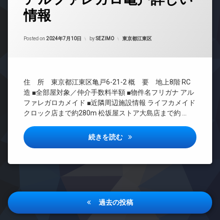
ー
イ
ク
情報
ズ
24
ン
ス
時
バ
タ
敷
間
イ
ー
Updated on
2024年9月15日
地
管
カテゴリー:
Posted on
2024年7月10日
by
SEZIMO
東京都江東区
ク
ネ
内
理
置
ッ
ゴ
き
ト
BS
ミ
場
無
CATV
置
料
ペ
住 所 東京都江東区亀戸6-21-2 概 要 地上8階 RC
き
CS
ッ
エ
場
造 ■全部屋対象／仲介手数料半額 ■物件名フリガナ アル
REIT
ト
レ
ファレガロカメイド ■近隣周辺施設情報 ライフカメイド
防
系ブ
可
ベ
クロック店まで約280m 松坂屋ストア大島店まで約 …
犯
ラン
ー
分
カ
ドマ
タ
譲
メ
ンシ
ー
アルファレガロ亀戸詳しい情報
続きを読む
賃
ラ
ョン
貸
オ
駐
TV
ー
宅
輪
ド
ト
配
場
ア
ロ
ボ
ホ
ッ
ッ
ン
ク
投
ク
過去の投稿
イ
ス
デ
稿
ン
ザ
敷