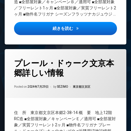
オ
造 ■全部屋対象／キャンペーンＢ／適用可 ■全部屋対象
ボ
REIT
ー
／フリーレント1ヶ月 ■全部屋対象／実質フリーレント2
ッ
系ブ
ト
ヶ月 ■物件名フリガナ シーズンフラッツナカジュウジ …
ク
ラン
ロ
ス
ドマ
ッ
ンシ
敷
ク
シーズンフラッツ中十条詳しい
続きを読む
ョン
地
デ
内
TV
ザ
ゴ
ド
イ
ミ
ア
ナ
置
ホ
ー
タ
き
ン
プレール・ドゥーク文京本
ズ
グ
場
イ
バ
郷詳しい情報
24
防
ン
イ
時
犯
タ
ク
間
カ
ー
置
Updated on
2024年9月13日
管
カテゴリー:
Posted on
2024年7月29日
by
SEZIMO
東京都文京区
メ
ネ
き
理
ラ
ッ
場
ト
BS
駐
ペ
無
輪
CATV
ッ
料
場
住 所 東京都文京区本郷2-38-14 概 要 地上12階
ト
CS
エ
可
RC造 ■全部屋対象／キャンペーンＥ／適用可 ■全部屋対
REIT
レ
象／実質フリーレント2ヶ月 ■物件名フリガナ プレー
ペ
系ブ
ベ