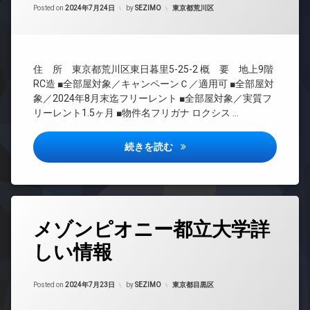
下
Updated on
2024年9月13日
時
カテゴリー:
Posted on
2024年7月24日
by
SEZIMO
東京都荒川区
ナ
タ
間
宅
ー
ー
管
配
ズ
ネ
理
ボ
ッ
バ
ッ
ト
BS
イ
住 所 東京都荒川区東日暮里5-25-2 概 要 地上9階
ク
無
ク
CATV
RC造 ■全部屋対象／キャンペーンＣ／適用可 ■全部屋対
ス
料
置
CS
象／2024年8月末迄フリーレント ■全部屋対象／実質フ
敷
き
エ
リーレント1.5ヶ月 ■物件名フリガナ ロクシス …
地
REIT
場
レ
内
系ブ
ベ
宅
ゴ
ラン
ー
ロクシス日暮里詳しい情報
続きを読む
配
ミ
ドマ
タ
ボ
置
ンシ
ー
ッ
き
ョン
ク
オ
場
TV
ス
ー
防
ド
ト
タ
敷
犯
ア
ロ
メゾンピオニー都立大学詳
グ
地
カ
ホ
ッ
内
メ
ン
しい情報
ク
24
ゴ
ラ
時
イ
ミ
デ
間
駐
ン
置
ザ
Updated on
2024年9月13日
管
カテゴリー:
Posted on
2024年7月23日
by
SEZIMO
東京都目黒区
車
タ
き
イ
理
場
ー
場
ナ