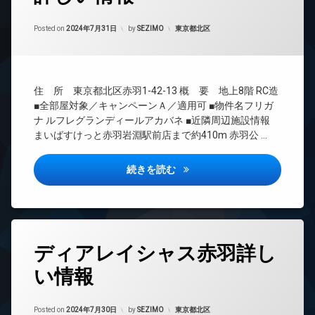
時
ベ
間
ー
Updated on
2024年9月13日
管
カテゴリー:
Posted on
2024年7月31日
by
SEZIMO
東京都北区
タ
理
ー
BS
オ
ー
CATV
ト
住 所 東京都北区赤羽1-42-13 概 要 地上8階 RC造
CS
ロ
■全部屋対象／キャンペーンＡ／適用可 ■物件名フリガ
ッ
TV
ナ ルフレグランディールアカバネ ■近隣周辺施設情報
ク
ド
まいばすけっと赤羽岩淵駅前店まで約410m 赤羽公 …
ア
デ
ホ
ザ
ン
ルフレグランディール赤羽詳し
続きを読む
イ
ナ
イ
ー
ン
ズ
タ
ー
分
ネ
タ
譲
ッ
ディアレイシャス赤羽詳し
グ
賃
ト
貸
い情報
24
エ
宅
時
レ
配
間
ベ
Updated on
2024年9月13日
ボ
管
カテゴリー:
Posted on
2024年7月30日
by
SEZIMO
東京都北区