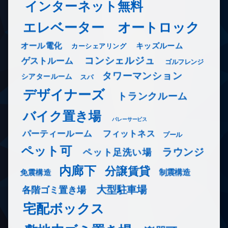
インターネット無料
エレベーター
オートロック
オール電化
キッズルーム
カーシェアリング
コンシェルジュ
ゲストルーム
ゴルフレンジ
タワーマンション
シアタールーム
スパ
デザイナーズ
トランクルーム
バイク置き場
バレーサービス
フィットネス
パーティールーム
プール
ペット可
ラウンジ
ペット足洗い場
内廊下
分譲賃貸
免震構造
制震構造
大型駐車場
各階ゴミ置き場
宅配ボックス