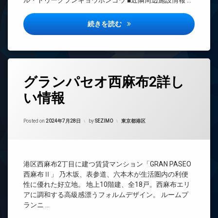
ル・ドゥークブンキョウホンゴウ ■近隣周辺施設情報 …
ッ
ラン
ー
ト
ドマ
タ
足
ンシ
ー
プレール・ドゥーク文京本郷詳
続きを読む
洗
ョン
オ
い
TV
ー
場
ド
ト
分
ア
ロ
譲
ホ
ッ
タ
賃
ン
グランパセオ西麻布2詳し
ク
グ
貸
イ
デ
い情報
BS
宅
ン
ザ
配
タ
CATV
イ
ボ
ー
ナ
Updated on
2024年9月13日
CS
カテゴリー:
Posted on
2024年7月28日
by
SEZIMO
東京都港区
ッ
ネ
ー
ク
REIT
ッ
ズ
ス
系ブ
ト
宅
ラン
無
敷
配
ドマ
料
地
港区西麻布2丁目に建つ賃貸マンション「GRAN PASEO
ボ
ンシ
内
エ
ッ
西麻布Ⅱ」 乃木坂、表参道、六本木が生活圏内の利便
ョン
ゴ
レ
ク
性に優れた好立地。 地上10階建、全18戸。西麻布エリ
ミ
TV
ベ
ス
アに調和する高級感漂うフォルムデザイン。 ルームプ
置
ド
ー
敷
ランニ …
き
ア
タ
地
場
ホ
ー