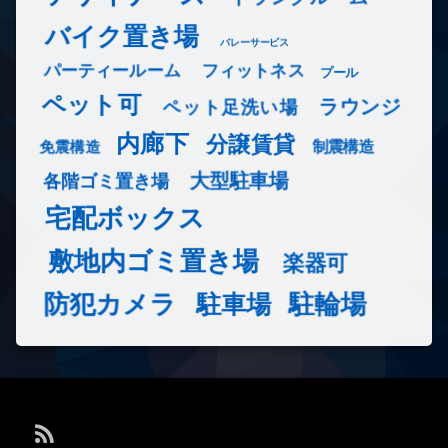
バイク置き場
バレーサービス
フィットネス
パーティールーム
プール
ペット可
ラウンジ
ペット足洗い場
内廊下
分譲賃貸
免震構造
制震構造
大型駐車場
各階ゴミ置き場
宅配ボックス
敷地内ゴミ置き場
楽器可
防犯カメラ
駐輪場
駐車場
RSS