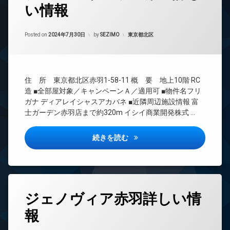
い情報
24
時
間
Updated on
2024年9月13日
管
カテゴリー:
Posted on
2024年7月30日
by
SEZIMO
東京都北区
理
BS
CATV
住 所 東京都北区赤羽1-58-11 概 要 地上10階 RC
CS
造 ■全部屋対象／キャンペーンＡ／適用可 ■物件名フリ
TV
ガナ ディアレイシャスアカバネ ■近隣周辺施設情報 富
ド
士ガーデン赤羽店まで約320m イシイ商業開発株式 …
ア
ホ
ン
ディアレイシャス赤羽詳しい情
続きを読む
イ
ン
タ
ー
ネ
タ
ッ
ジェノヴィア赤羽詳しい情
グ
ト
報
無
24
料
時