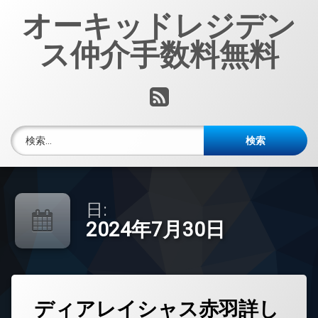
コ
オーキッドレジデン
ン
テ
ス仲介手数料無料
ン
ツ
へ
RSS
ス
キ
ッ
検索:
プ
日:
2024年7月30日
タ
ディアレイシャス赤羽詳し
グ