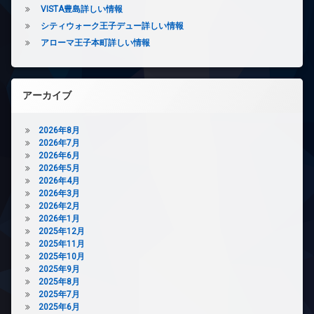
賃
VISTA豊島詳しい情報
ー
貸
タ
シティウォーク王子デュー詳しい情報
宅
ー
アローマ王子本町詳しい情報
配
オ
ボ
ー
ッ
ト
ク
ロ
アーカイブ
ス
ッ
敷
ク
2026年8月
地
デ
2026年7月
内
ザ
2026年6月
ゴ
イ
2026年5月
ミ
ナ
2026年4月
置
ー
2026年3月
き
ズ
2026年2月
場
バ
2026年1月
防
イ
2025年12月
犯
ク
2025年11月
カ
置
2025年10月
メ
き
2025年9月
ラ
場
2025年8月
駐
2025年7月
ペ
輪
2025年6月
ッ