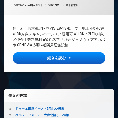
間
エ
Updated on
2024年9月13日
管
カテゴリー:
Posted on
2024年7月30日
by
SEZIMO
東京都北区
レ
理
ベ
ー
BS
タ
CATV
ー
住 所 東京都北区赤羽3-28-18 概 要 地上7階 RC造
CS
オ
■1DK対象／キャンペーンＡ／適用可 ■1LDK／2LDK対象
TV
ー
／仲介手数料無料 ■物件名フリガナ ジェノヴィアアカバ
ド
ト
ネ GENOVIA赤羽 ■近隣周辺施設情 …
ア
ロ
ホ
ッ
ン
ク
ジェノヴィア赤羽詳しい情報
続きを読む
イ
デ
ン
ザ
タ
イ
ー
ナ
ネ
ー
ッ
ズ
ト
左サイドバー
内
最近の投稿
無
廊
料
下
エ
ドゥーエ銀座イースト3詳しい情報
分
レ
ベルシードステアー大森北詳しい情報
譲
ベ