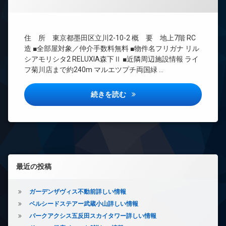
間
ー
管
ネ
理
ッ
ト
BS
住 所 東京都墨田区立川2-10-2 概 要 地上7階 RC
無
CATV
造 ■全部屋対象／仲介手数料無料 ■物件名フリガナ リル
料
CS
シアモリシタ2 RELUXIA森下Ⅱ ■近隣周辺施設情報 ライ
エ
フ菊川店まで約240m マルエツプチ両国緑 …
TV
レ
ド
ベ
ア
ー
リルシア森下2詳しい情報
続きを読む
ホ
タ
ン
ー
イ
オ
ン
ー
タ
ト
ー
ロ
ネ
ッ
左サイドバー
最近の投稿
ッ
ク
ト
デ
無
ザ
ガーデンザヴィス不動前詳しい情報
料
イ
ベルシードステアー武蔵小山詳しい情報
エ
ナ
パークアクシス五反田スカイタワー詳しい情報
レ
ー
ベ