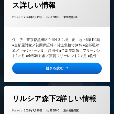
ス詳しい情報
24
時
間
Updated on
2024年9月15日
管
カテゴリー:
Posted on
2024年7月19日
by
SEZIMO
東京都墨田区
理
BS
CATV
住 所 東京都墨田区立川4-3-9 概 要 地上5階 RC造
CS
■全部屋対象／初回保証料／貸主負担で無料 ■全部屋対
REIT
象／キャンペーンＢ／適用可 ■全部屋対象／フリーレン
系ブ
ト1ヶ月 ■全部屋対象／実質フリーレント2ヶ月 ■物件 …
ラン
ドマ
ンシ
アトリオフラッツ菊川ノース詳
続きを読む
ョン
TV
ド
ア
ホ
タ
ン
リルシア森下2詳しい情報
グ
イ
24
ン
Updated on
2024年9月15日
時
カテゴリー:
Posted on
2024年7月19日
by
SEZIMO
東京都墨田区
タ