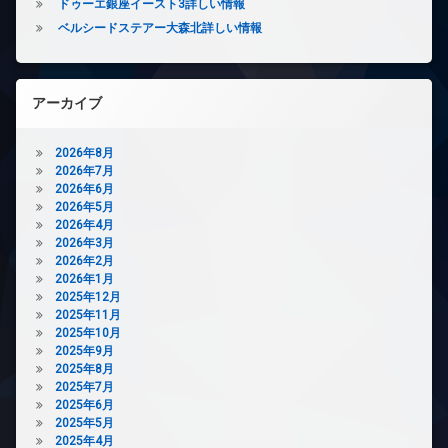
ズ
ドゥーエ銀座イースト3詳しい情報
ー
バ
ベルシードステアー大森北詳しい情報
タ
イ
ー
ク
オ
置
ー
き
アーカイブ
ト
場
ロ
内
ッ
2026年8月
廊
ク
2026年7月
下
2026年6月
デ
宅
2026年5月
ザ
配
2026年4月
イ
ボ
2026年3月
ナ
ッ
2026年2月
ー
ク
2026年1月
ズ
ス
2025年12月
バ
2025年11月
敷
イ
2025年10月
地
ク
2025年9月
内
置
2025年8月
ゴ
き
2025年7月
ミ
場
2025年6月
置
2025年5月
ペ
き
2025年4月
ッ
場