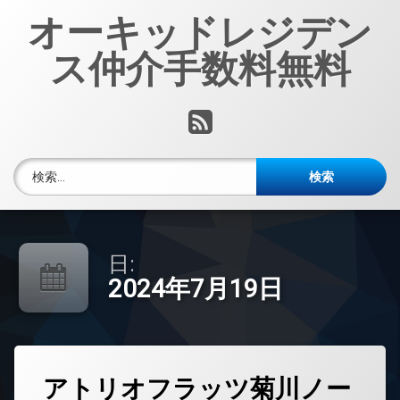
コ
オーキッドレジデン
ン
テ
ス仲介手数料無料
ン
ツ
へ
RSS
ス
キ
ッ
検索:
プ
日:
2024年7月19日
タ
アトリオフラッツ菊川ノー
グ