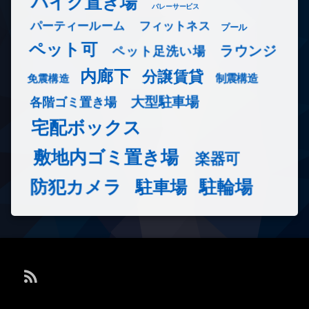
バイク置き場
バレーサービス
フィットネス
パーティールーム
プール
ペット可
ラウンジ
ペット足洗い場
内廊下
分譲賃貸
免震構造
制震構造
大型駐車場
各階ゴミ置き場
宅配ボックス
敷地内ゴミ置き場
楽器可
防犯カメラ
駐輪場
駐車場
RSS