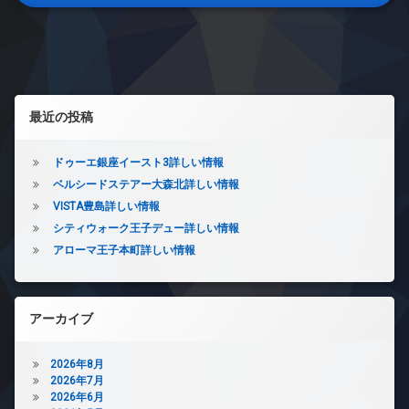
稿
タ
イ
置
ー
ナ
ナ
き
ネ
ー
場
ッ
ビ
ズ
防
ト
バ
ゲ
犯
無
イ
カ
料
左サイドバー
ー
ク
最近の投稿
メ
エ
置
ラ
シ
レ
き
ベ
場
ドゥーエ銀座イースト3詳しい情報
ョ
ー
ペ
ベルシードステアー大森北詳しい情報
タ
ン
ッ
VISTA豊島詳しい情報
ー
ト
シティウォーク王子デュー詳しい情報
オ
可
ー
アローマ王子本町詳しい情報
宅
ト
配
ロ
ボ
ッ
ッ
ク
アーカイブ
ク
デ
ス
ザ
敷
2026年8月
イ
地
2026年7月
ナ
内
2026年6月
ー