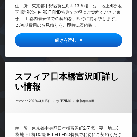
CATV
イ
料
住 所 東京都中野区弥生町4-13-5 概 要 地上4階 地
ク
CS
エ
置
下1階 RC造 ▶ REIT FIND特典でお得にご契約くださいま
REIT
レ
き
せ。 １.都内最安値での契約を、即時に提示致します。
系ブ
ベ
場
２.初期費用のお見積りを、即時に案内致し …
ラン
ー
ペ
ドマ
タ
ッ
ンシ
ー
ブランコート中野新橋詳しい情
続きを読む
ト
ョン
オ
可
TV
ー
宅
ド
ト
配
ア
ロ
ボ
ホ
ッ
タ
ッ
ン
スフィア日本橋富沢町詳し
ク
グ
ク
イ
デ
ス
い情報
24
ン
ザ
時
敷
タ
イ
間
地
ー
ナ
Updated on
2026年6月17日
管
カテゴリー:
Posted on
2026年3月15日
by
SEZIMO
東京都中央区
内
ネ
ー
理
ゴ
ッ
ズ
ミ
ト
BS
ペ
置
無
CATV
ッ
き
料
住 所 東京都中央区日本橋富沢町2-7 概 要 地上6
ト
場
CS
オ
可
階 地下1階 RC造 ▶ REIT FIND特典でお得にご契約くださ