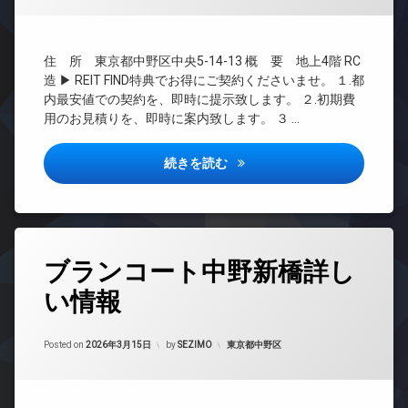
ッ
ボ
ト
BS
防
ッ
無
犯
CATV
ク
料
カ
住 所 東京都中野区中央5-14-13 概 要 地上4階 RC
ス
CS
メ
エ
造 ▶ REIT FIND特典でお得にご契約くださいませ。 １.都
敷
ラ
REIT
レ
内最安値での契約を、即時に提示致します。 ２.初期費
地
系ブ
ベ
駐
用のお見積りを、即時に案内致します。 ３ …
内
ラン
ー
車
ゴ
ドマ
タ
場
ミ
ンシ
ー
エクサム新中野2詳しい情報
続きを読む
駐
置
ョン
オ
輪
き
TV
ー
場
場
ド
ト
防
ア
ロ
犯
ホ
ッ
タ
カ
ン
ブランコート中野新橋詳し
ク
グ
メ
イ
デ
ラ
い情報
24
ン
ザ
時
駐
タ
イ
間
輪
ー
ナ
Updated on
2026年6月17日
管
カテゴリー:
Posted on
2026年3月15日
by
SEZIMO
東京都中野区
場
ネ
ー
理
ッ
ズ
ト
BS
バ
無