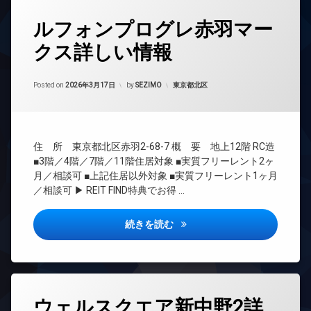
内
ン
ジ
ン
ズ
ゴ
タ
ジ
内
ルフォンプログレ赤羽マー
ミ
イ
グ
バ
免
廊
置
ン
イ
クス詳しい情報
震
下
BS
き
タ
ク
構
場
ー
宅
置
CATV
造
ネ
配
き
Updated on
2026年6月15日
防
CS
カテゴリー:
Posted on
2026年3月17日
by
SEZIMO
東京都北区
ッ
内
ボ
場
犯
ト
廊
REIT
ッ
カ
ペ
無
下
系ブ
ク
メ
ッ
料
ラン
ス
ラ
分
ト
ドマ
エ
譲
敷
可
住 所 東京都北区赤羽2-68-7 概 要 地上12階 RC造
駐
ンシ
レ
賃
地
■3階／4階／7階／11階住居対象 ■実質フリーレント2ヶ
車
内
ョン
ベ
貸
内
場
月／相談可 ■上記住居以外対象 ■実質フリーレント1ヶ月
廊
ー
TV
ゴ
各
下
／相談可 ▶ REIT FIND特典でお得 …
駐
タ
ド
ミ
階
輪
分
ー
ア
置
ゴ
場
譲
ホ
き
ルフォンプログレ赤羽マークス
続きを読む
オ
ミ
賃
ン
場
ー
置
貸
ト
き
イ
防
宅
ロ
場
ン
犯
配
ッ
タ
カ
宅
ボ
ク
ー
メ
タ
配
ッ
ネ
ウェルスクエア新中野2詳
ラ
グ
デ
ボ