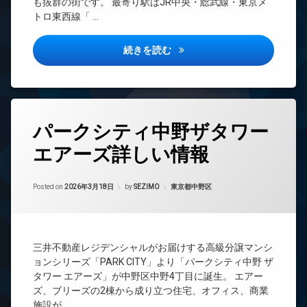
も抜群の街です。 最寄り駅はJR中央・総武線・東京メ
駐
場
タ
ア
トロ東西線「 …
輪
ー
ホ
ペ
場
ン
ッ
オ
ト
ー
パークシティ中野ザタワーブリ
イ
続きを読む
可
ト
ン
ロ
タ
内
ッ
ー
廊
ク
ネ
下
ッ
デ
タ
宅
ト
パークシティ中野ザタワー
ザ
グ
配
イ
エ
ボ
エアーズ詳しい情報
24
ナ
レ
ッ
時
ー
ベ
ク
間
ズ
ー
ス
Updated on
2026年6月15日
管
カテゴリー:
Posted on
2026年3月18日
by
SEZIMO
東京都中野区
タ
ペ
理
敷
ー
ッ
地
BS
ト
オ
内
可
ー
CATV
ゴ
ト
三井不動産レジデンシャルがお届けする高級分譲マンシ
ミ
内
CS
ロ
ョンシリーズ「PARK CITY」より「パークシティ中野 ザ
置
廊
ッ
TV
き
下
タワー エアーズ」が中野区中野4丁目に誕生。 エアー
ク
ド
場
ズ、ブリーズの2棟から成り立つ住宅、オフィス、商業
宅
ア
ゲ
防
施設が …
配