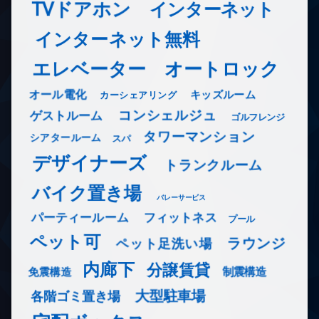
TVドアホン
インターネット
インターネット無料
エレベーター
オートロック
オール電化
キッズルーム
カーシェアリング
コンシェルジュ
ゲストルーム
ゴルフレンジ
タワーマンション
シアタールーム
スパ
デザイナーズ
トランクルーム
バイク置き場
バレーサービス
フィットネス
パーティールーム
プール
ペット可
ラウンジ
ペット足洗い場
内廊下
分譲賃貸
免震構造
制震構造
大型駐車場
各階ゴミ置き場