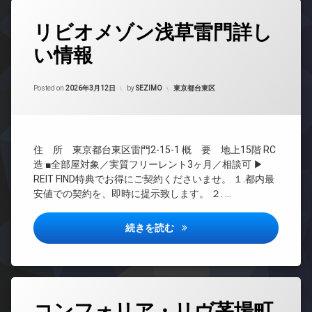
ッ
内
ン
ク
タ
ゴ
リビオメゾン浅草雷門詳し
イ
グ
ミ
デ
ン
置
ザ
い情報
24
タ
き
イ
時
ー
場
ナ
間
ネ
ー
Updated on
2026年6月17日
防
管
カテゴリー:
Posted on
2026年3月12日
by
SEZIMO
東京都台東区
ッ
ズ
犯
理
ト
カ
宅
無
BS
メ
配
料
ラ
ボ
CATV
エ
ッ
住 所 東京都台東区雷門2-15-1 概 要 地上15階 RC
CS
レ
ク
造 ■全部屋対象／実質フリーレント3ヶ月／相談可 ▶
ベ
REIT
ス
REIT FIND特典でお得にご契約くださいませ。 １.都内最
ー
系ブ
敷
安値での契約を、即時に提示致します。 ２. …
タ
ラン
地
ー
ドマ
内
ンシ
リビオメゾン浅草雷門詳しい情
続きを読む
オ
ゴ
ョン
ー
ミ
ト
TV
置
ロ
ド
き
ッ
ア
場
ク
ホ
タ
防
ン
コンフォリア・リヴ茅場町
グ
デ
犯