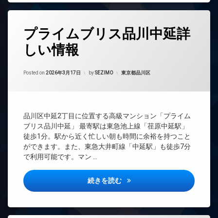
タ
ズ
ト
内
ー
ロ
パ
廊
ネ
ッ
タ
ー
下
ッ
プライムブリス品川中延詳
ク
グ
テ
ト
分
ィ
デ
しい情報
無
24
譲
ー
ザ
料
時
賃
ル
イ
間
貸
エ
ー
ナ
Updated on
2026年6月15日
管
カテゴリー:
Posted on
2026年3月17日
by
SEZIMO
東京都品川区
レ
ム
ー
各
理
ベ
ズ
階
バ
ー
BS
ゴ
イ
フ
タ
ミ
CATV
ク
ィ
ー
置
品川区中延2丁目に位置する高級マンション「プライム
置
ッ
CS
き
オ
き
ト
ブリス品川中延」 最寄駅は東急池上線「荏原中延駅」
場
REIT
ー
場
ネ
徒歩1分。駅から近く忙しい朝も時間に余裕を持つこと
系ブ
ト
ス
宅
ができます。また、東急大井町線「中延駅」も徒歩7分
フ
ラン
ロ
配
ィ
ペ
で利用可能です。マン …
ドマ
ッ
ボ
ッ
ッ
ンシ
ク
ッ
ト
ト
ョン
プライムブリス品川中延詳しい
ク
続きを読む
デ
ネ
可
ス
TV
ザ
ス
ラ
ド
イ
敷
ラ
ウ
ア
ナ
地
ウ
ン
ホ
ー