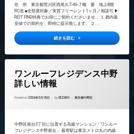
ト
BS
廊
住 所 東京都荒川区西尾久7-46-7 概 要 地上8階
無
下
CATV
RC造 ■全部屋対象／実質フリーレント1ヶ月／相談可 ▶
料
宅
CS
REIT FIND特典でお得にご契約くださいませ。 １.都内最
エ
配
安値での契約を、即時に提示致します。 ２. …
REIT
レ
ボ
系ブ
ベ
ッ
ラン
ー
ク
ドゥーエ尾久詳しい情報
続きを読む
ドマ
タ
ス
ンシ
ー
敷
ョン
オ
地
TV
ー
内
ド
ト
ゴ
タ
ア
ロ
ワンルーフレジデンス中野
ミ
グ
ホ
ッ
置
ン
詳しい情報
ク
24
き
時
場
イ
デ
間
ン
ザ
防
Updated on
2026年6月15日
管
カテゴリー:
Posted on
2026年3月18日
by
SEZIMO
東京都中野区
タ
イ
犯
理
ー
ナ
カ
ネ
ー
BS
メ
ッ
ズ
ラ
CATV
ト
内
中野区南台3丁目に位置する高級マンション「ワンルー
駐
無
CS
廊
フレジデンス中野南台」 最寄駅は東京メトロ丸の内線
輪
料