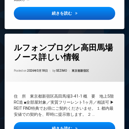
ホ
ス
犯
ボ
ン
ト
カ
ッ
ル
パークシティ中野ザタワーエア
イ
続きを読む
メ
ク
ー
ン
ラ
ス
ム
タ
駐
敷
ー
タ
車
地
ネ
ワ
場
内
ッ
ー
タ
ゴ
ト
駐
ルフォンプログレ高田馬場
マ
グ
ミ
輪
ン
エ
置
ノース詳しい情報
場
24
シ
レ
き
時
ョ
ベ
場
間
ン
ー
Updated on
2026年6月15日
管
カテゴリー:
防
Posted on
2026年3月18日
by
SEZIMO
東京都新宿区
タ
デ
理
犯
ー
ザ
カ
BS
イ
オ
メ
ナ
ー
CATV
ラ
ー
ト
住 所 東京都新宿区高田馬場3-41-1 概 要 地上5階
CS
駐
ズ
ロ
RC造 ■全部屋対象／実質フリーレント1ヶ月／相談可 ▶
輪
ッ
REIT
パ
REIT FIND特典でお得にご契約くださいませ。 １.都内最
場
ク
系ブ
ー
安値での契約を、即時に提示致します。 ２ …
ラン
テ
ゲ
ドマ
ィ
ス
ンシ
ルフォンプログレ高田馬場ノー
続きを読む
ー
ト