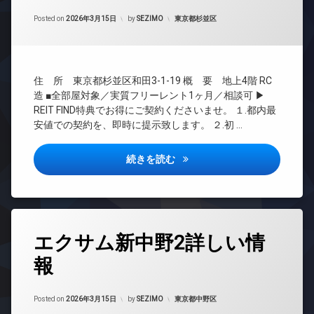
ッ
犯
間
ー
ト
Updated on
2026年6月15日
カ
管
カテゴリー:
Posted on
2026年3月15日
by
SEZIMO
東京都杉並区
ネ
可
メ
理
ッ
ラ
ラ
ト
BS
ウ
駐
無
CATV
ン
車
料
住 所 東京都杉並区和田3-1-19 概 要 地上4階 RC
ジ
CS
場
オ
造 ■全部屋対象／実質フリーレント1ヶ月／相談可 ▶
内
REIT
駐
ー
REIT FIND特典でお得にご契約くださいませ。 １.都内最
廊
系ブ
輪
ト
安値での契約を、即時に提示致します。 ２.初 …
下
ラン
場
ロ
ドマ
宅
ッ
ンシ
配
ク
プレミアムキューブ東高円寺DE
続きを読む
ョン
ボ
デ
ッ
TV
ザ
ク
ド
イ
ス
ア
ナ
ホ
敷
ー
タ
ン
エクサム新中野2詳しい情
地
ズ
グ
内
イ
内
報
24
ゴ
ン
廊
時
ミ
タ
下
間
置
ー
Updated on
2026年6月17日
宅
管
カテゴリー:
Posted on
2026年3月15日
by
SEZIMO
東京都中野区
き
ネ
配
理
場