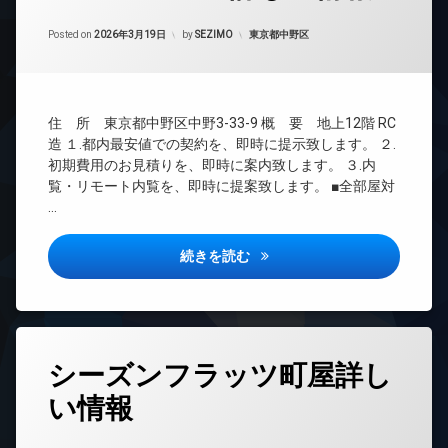
24
Updated on
2026年6月15日
時
カテゴリー:
Posted on
2026年3月19日
by
SEZIMO
東京都中野区
間
管
理
BS
住 所 東京都中野区中野3-33-9 概 要 地上12階 RC
CATV
造 １.都内最安値での契約を、即時に提示致します。 ２.
CS
初期費用のお見積りを、即時に案内致します。 ３.内
覧・リモート内覧を、即時に提案致します。 ■全部屋対
REIT
…
系ブ
ラン
ドマ
vereda nakano詳しい情報
続きを読む
ンシ
ョン
TV
ド
ア
タ
ホ
シーズンフラッツ町屋詳し
グ
ン
い情報
24
イ
時
ン
間
タ
Updated on
2026年6月15日