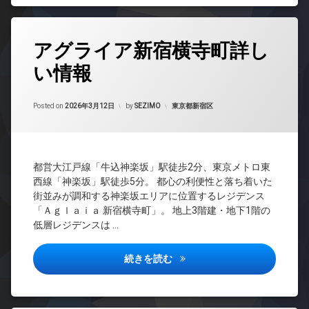
配
オ
ド
ボ
ー
ア
ッ
ト
ホ
タ
ク
ロ
ン
アグライア新宿横寺町詳し
グ
ス
ッ
イ
い情報
敷
ク
24
ン
地
時
デ
タ
内
間
ザ
ー
Updated on
2026年6月17日
ゴ
管
カテゴリー:
Posted on
2026年3月12日
by
SEZIMO
東京都新宿区
イ
ネ
ミ
理
ナ
ッ
置
ー
ト
BS
き
ズ
無
CATV
場
料
内
都営大江戸線「牛込神楽坂」駅徒歩2分、東京メトロ東
CS
防
廊
エ
西線「神楽坂」駅徒歩5分。 都心の利便性と落ち着いた
犯
REIT
下
レ
街並みが調和する神楽坂エリアに位置するレジデンス
カ
系ブ
ベ
宅
「Ａｇｌａｉａ 新宿横寺町」。 地上3階建・地下1階の
メ
ラン
ー
配
ラ
低層レジデンスは …
ドマ
タ
ボ
ンシ
駐
ー
ッ
ョン
輪
アグライア新宿横寺町詳しい情
続きを読む
ク
オ
場
TV
ス
ー
ド
ト
敷
ア
ロ
地
ホ