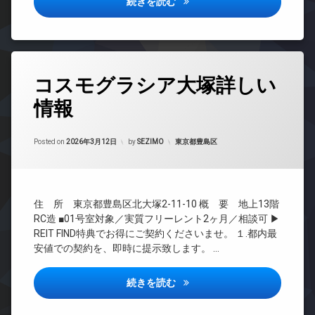
アローズ茗荷谷詳しい情報
続きを読む
ス
ドマ
タ
輪
ンシ
敷
ー
場
ョン
地
オ
内
TV
ー
ゴ
ド
ト
タ
ミ
ア
ロ
コスモグラシア大塚詳しい
グ
置
ホ
ッ
き
ン
情報
ク
24
場
時
イ
デ
防
間
ン
ザ
Updated on
2026年6月17日
犯
管
カテゴリー:
Posted on
2026年3月12日
by
SEZIMO
東京都豊島区
タ
イ
カ
理
ー
ナ
メ
ネ
ー
BS
ラ
ッ
ズ
CATV
ト
ペ
住 所 東京都豊島区北大塚2-11-10 概 要 地上13階
無
CS
ッ
RC造 ■01号室対象／実質フリーレント2ヶ月／相談可 ▶
料
REIT
ト
REIT FIND特典でお得にご契約くださいませ。 １.都内最
エ
系ブ
可
安値での契約を、即時に提示致します。 …
レ
ラン
内
ベ
ドマ
廊
ー
ンシ
コスモグラシア大塚詳しい情報
続きを読む
下
タ
ョン
宅
ー
TV