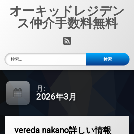
コ
オーキッドレジデン
ン
テ
ス仲介手数料無料
ン
ツ
へ
RSS
ス
キ
ッ
検索:
プ
月:
2026年3月
タ
vereda nakano詳しい情報
グ