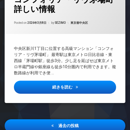
ザ
イ
カ
詳しい情報
24
イ
ン
メ
時
ナ
タ
ラ
間
ー
ー
Updated on
2026年6月17日
管
カテゴリー:
Posted on
2026年3月8日
by
SEZIMO
東京都中央区
ズ
ネ
理
ッ
ペ
ト
BS
ッ
無
ト
CATV
料
可
中央区新川1丁目に位置する高級マンション「コンフォ
CS
エ
リア・リヴ茅場町」 最寄駅は東京メトロ日比谷線・東
内
REIT
レ
西線「茅場町駅」徒歩3分。少し足を延ばせば東京メト
廊
系ブ
ベ
下
ロ半蔵門線や銀座線も徒歩10分圏内で利用できます。複
ラン
ー
数路線が利用でき便 …
宅
ドマ
タ
配
ンシ
ー
ボ
ョン
コンフォリア・リヴ茅場町詳し
続きを読む
オ
ッ
TV
ー
ク
ド
ト
ス
ア
ロ
敷
ホ
ッ
地
ン
ク
内
投
イ
デ
ゴ
過去の投稿
ン
ザ
ミ