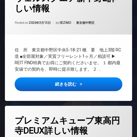
ク
ッ
ザ
ッ
駐
しい情報
ス
ト
24
イ
ク
車
無
時
敷
ナ
ス
場
料
間
地
ー
Updated on
2026年6月15日
敷
駐
管
カテゴリー:
Posted on
2026年3月15日
by
SEZIMO
東京都中野区
内
ズ
エ
地
輪
理
ゴ
レ
内
内
場
ミ
ベ
BS
廊
ゴ
置
ー
下
ミ
CATV
き
タ
住 所 東京都中野区中央5-18-21 概 要 地上3階 RC
置
宅
CS
場
ー
き
造 ■全部屋対象／実質フリーレント1ヶ月／相談可 ▶
配
REIT
防
場
オ
REIT FIND特典でお得にご契約くださいませ。 １.都内最
ボ
系ブ
犯
ー
ッ
防
安値での契約を、即時に提示致します。 ２. …
ラン
カ
ト
ク
犯
ドマ
メ
ロ
ス
カ
ンシ
ラ
ッ
ウェルスクエア新中野2詳しい
続きを読む
メ
敷
ョン
ク
駐
ラ
地
TV
車
デ
内
駐
ド
場
ザ
ゴ
車
ア
イ
駐
ミ
場
ホ
ナ
タ
輪
置
駐
ン
プレミアムキューブ東高円
ー
グ
場
き
輪
ズ
イ
場
寺DEUX詳しい情報
場
24
ン
ペ
防
時
タ