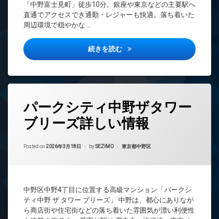
REIT
下
場
「中野富士見町」徒歩10分。銀座や東京などの主要駅へ
エ
系ブ
宅
直通でアクセスでき通勤・レジャーも快適。落ち着いた
レ
ラン
配
周辺環境で穏やかな …
ベ
ドマ
ボ
ー
ンシ
ッ
タ
ョン
ワンルーフレジデンス中野詳し
続きを読む
ク
ー
TV
ス
オ
ド
敷
ー
ア
地
ト
ホ
内
ロ
ン
タ
ゴ
ッ
パークシティ中野ザタワー
イ
グ
ミ
ク
ン
置
ブリーズ詳しい情報
24
デ
タ
き
時
ザ
ー
場
間
イ
ネ
Updated on
2026年6月15日
防
管
カテゴリー:
Posted on
2026年3月18日
by
SEZIMO
東京都中野区
ナ
ッ
犯
理
ー
ト
カ
ズ
無
BS
メ
料
バ
ラ
CATV
イ
エ
中野区中野4丁目に位置する高級マンション「パークシ
駐
CS
ク
レ
ティ中野 ザ タワー ブリーズ」 中野は、都心にありなが
車
置
ベ
TV
ら商店街や住宅街などの落ち着いた雰囲気が漂い利便性
場
き
ー
ド