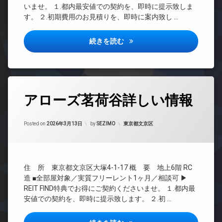
防
REIT
ー
いませ。 １.都内最安値での契約を、即時に提示致しま
内
犯
系ブ
ト
す。 ２.初期費用のお見積りを、即時に案内致し …
廊
カ
ラン
ロ
下
メ
ドマ
ッ
ラ
ンシ
宅
ク
スフィア日本橋富沢町詳しい情
続きを読む
ョン
配
駐
デ
ボ
輪
TV
ザ
ッ
場
ド
イ
ク
ア
ナ
ス
ホ
ー
タ
ン
アローズ茗荷谷詳しい情報
敷
ズ
グ
地
イ
ペ
24
内
ン
ッ
Updated on
2026年6月17日
時
ゴ
カテゴリー:
Posted on
2026年3月13日
by
SEZIMO
東京都文京区
タ
ト
間
ミ
ー
可
管
置
ネ
内
理
き
ッ
廊
場
ト
BS
下
住 所 東京都文京区大塚4-1-17 概 要 地上6階 RC
無
防
CATV
造 ■全部屋対象／実質フリーレント1ヶ月／相談可 ▶
宅
料
犯
CS
REIT FIND特典でお得にご契約くださいませ。 １.都内最
配
カ
エ
ボ
安値での契約を、即時に提示致します。 ２.初 …
メ
REIT
レ
ッ
ラ
系ブ
ベ
ク
ラン
ー
駐