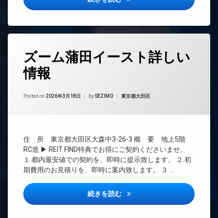
ョン
ル
ル
ー
ー
TV
ム
ム
ド
ア
バ
コ
ホ
タ
イ
ン
ン
ズーム蒲田イースト詳しい
グ
ク
シ
置
ェ
イ
情報
24
き
ル
ン
時
場
ジ
タ
間
ュ
ー
Updated on
2026年6月15日
フ
管
カテゴリー:
Posted on
2026年3月18日
by
SEZIMO
東京都大田区
ネ
ィ
タ
理
ッ
ッ
ワ
ト
BS
ト
ー
無
ネ
マ
CATV
料
ス
ン
住 所 東京都大田区大森中3-26-3 概 要 地上5階
CS
シ
エ
RC造 ▶ REIT FIND特典でお得にご契約くださいませ。
ラ
TV
ョ
レ
１.都内最安値での契約を、即時に提示致します。 ２.初
ウ
ド
ン
ベ
ン
期費用のお見積りを、即時に案内致します。 ３ …
ア
ー
ジ
デ
ホ
タ
ザ
免
ン
ー
ズーム蒲田イースト詳しい情報
続きを読む
イ
震
イ
ナ
オ
構
ン
ー
ー
造