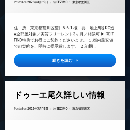
管
カテゴリー:
Posted on
2026年3月19日
by
SEZIMO
東京都荒川区
ー
理
ネ
ッ
BS
ト
CATV
エ
住 所 東京都荒川区荒川5-6-1 概 要 地上8階 RC造
CS
レ
■全部屋対象／実質フリーレント3ヶ月／相談可 ▶ REIT
ベ
REIT
FIND特典でお得にご契約くださいませ。 １.都内最安値
ー
系ブ
での契約を、即時に提示致します。 ２.初期 …
タ
ラン
ー
ドマ
ンシ
オ
シーズンフラッツ町屋詳しい情
続きを読む
ョン
ー
ト
TV
ロ
ド
ッ
ア
ク
ホ
タ
ン
ドゥーエ尾久詳しい情報
デ
グ
ザ
イ
24
イ
ン
Updated on
2026年6月15日
時
カテゴリー:
ナ
Posted on
2026年3月18日
by
SEZIMO
東京都荒川区
タ
間
ー
ー
管
ズ
ネ
理
ッ
内