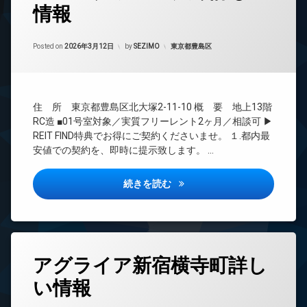
情報
24
時
間
Updated on
2026年6月17日
管
カテゴリー:
Posted on
2026年3月12日
by
SEZIMO
東京都豊島区
理
BS
CATV
住 所 東京都豊島区北大塚2-11-10 概 要 地上13階
CS
RC造 ■01号室対象／実質フリーレント2ヶ月／相談可 ▶
REIT
REIT FIND特典でお得にご契約くださいませ。 １.都内最
系ブ
安値での契約を、即時に提示致します。 …
ラン
ドマ
ンシ
コスモグラシア大塚詳しい情報
続きを読む
ョン
TV
ド
ア
ホ
タ
ン
アグライア新宿横寺町詳し
グ
イ
い情報
24
ン
時
タ