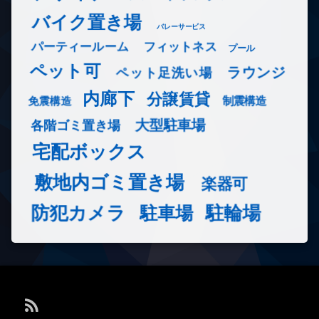
バイク置き場
バレーサービス
フィットネス
パーティールーム
プール
ペット可
ラウンジ
ペット足洗い場
内廊下
分譲賃貸
免震構造
制震構造
大型駐車場
各階ゴミ置き場
宅配ボックス
敷地内ゴミ置き場
楽器可
防犯カメラ
駐輪場
駐車場
RSS