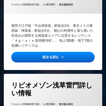
間
ー
Updated on
2026年6月17日
管
カテゴリー:
Posted on
2026年3月12日
by
SEZIMO
東京都新宿区
ネ
理
ッ
ト
BS
無
CATV
料
都営大江戸線「牛込神楽坂」駅徒歩2分、東京メトロ東
CS
エ
西線「神楽坂」駅徒歩5分。 都心の利便性と落ち着いた
REIT
レ
街並みが調和する神楽坂エリアに位置するレジデンス
系ブ
ベ
「Ａｇｌａｉａ 新宿横寺町」。 地上3階建・地下1階の
ラン
ー
低層レジデンスは …
ドマ
タ
ンシ
ー
ョン
アグライア新宿横寺町詳しい情
続きを読む
オ
TV
ー
ド
ト
ア
ロ
ホ
ッ
ン
ク
タ
リビオメゾン浅草雷門詳し
イ
グ
デ
ン
ザ
い情報
24
タ
イ
時
ー
ナ
間
ネ
ー
Updated on
2026年6月17日
管
カテゴリー:
Posted on
2026年3月12日
by
SEZIMO
東京都台東区
ッ