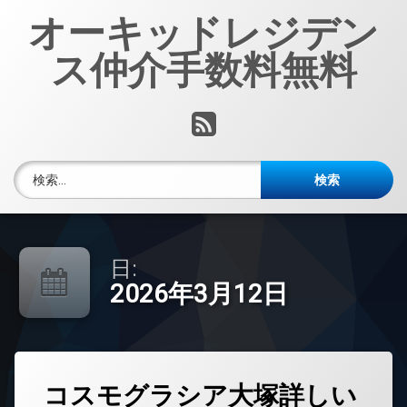
コ
オーキッドレジデン
ン
テ
ス仲介手数料無料
ン
ツ
へ
RSS
ス
キ
ッ
検索:
プ
日:
2026年3月12日
タ
コスモグラシア大塚詳しい
グ