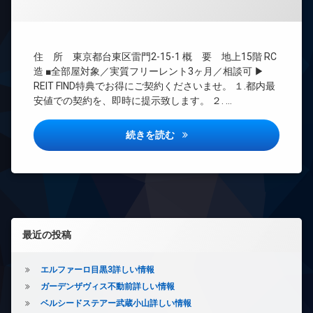
ズ
理
ト
宅
無
BS
配
料
ボ
CATV
エ
ッ
住 所 東京都台東区雷門2-15-1 概 要 地上15階 RC
CS
レ
ク
造 ■全部屋対象／実質フリーレント3ヶ月／相談可 ▶
ベ
REIT
ス
REIT FIND特典でお得にご契約くださいませ。 １.都内最
ー
系ブ
敷
安値での契約を、即時に提示致します。 ２. …
タ
ラン
地
ー
ドマ
内
ンシ
リビオメゾン浅草雷門詳しい情
続きを読む
オ
ゴ
ョン
ー
ミ
ト
TV
置
ロ
ド
き
ッ
ア
場
ク
ホ
防
ン
デ
犯
左サイドバー
ザ
イ
カ
最近の投稿
イ
ン
メ
ナ
タ
ラ
ー
ー
エルファーロ目黒3詳しい情報
ズ
ネ
ガーデンザヴィス不動前詳しい情報
ッ
ペ
ベルシードステアー武蔵小山詳しい情報
ト
ッ