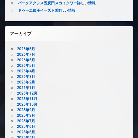
無
パークアクシス五反田スカイタワー詳しい情報
ト
料
可
ドゥーエ銀座イースト3詳しい情報
エ
内
レ
廊
ベ
下
ー
アーカイブ
宅
タ
配
ー
ボ
2026年8月
オ
ッ
2026年7月
ー
ク
2026年6月
ト
ス
2026年5月
ロ
2026年4月
敷
ッ
2026年3月
地
ク
2026年2月
内
デ
2026年1月
ゴ
ザ
2025年12月
ミ
イ
2025年11月
置
ナ
2025年10月
き
ー
2025年9月
場
ズ
2025年8月
防
2025年7月
バ
犯
2025年6月
イ
カ
2025年5月
ク
メ
2025年4月