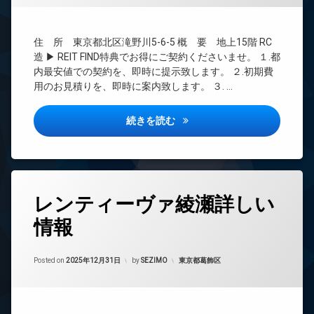
ズ
ト
BS
内
無
CATV
廊
料
住 所 東京都北区滝野川5-6-5 概 要 地上15階 RC
下
CS
オ
造 ▶ REIT FIND特典でお得にご契約くださいませ。 １.都
宅
REIT
ー
内最安値での契約を、即時に提示致します。 ２.初期費
配
系ブ
ト
用のお見積りを、即時に案内致します。 ３. …
ボ
ラン
ロ
ッ
ドマ
ッ
ク
ンシ
ク
プロスペクト西巣鴨詳しい情報
続きを読む
ス
ョン
デ
敷
TV
ザ
地
ド
イ
内
ア
ナ
ゴ
ホ
ー
タ
ミ
ン
レンティーヴァ綾瀬詳しい
ズ
グ
置
エ
バ
き
情報
24
レ
イ
場
時
ベ
ク
間
防
ー
置
Updated on
2026年6月16日
管
カテゴリー:
Posted on
2025年12月31日
by
SEZIMO
東京都葛飾区
犯
タ
き
理
カ
ー
場
メ
BS
オ
内
ラ
ー
CATV
廊