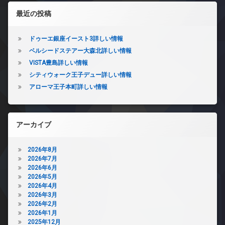
ス
左サイドバー
イ
敷
最近の投稿
敷
ン
地
地
タ
内
内
ー
ゴ
ドゥーエ銀座イースト3詳しい情報
ゴ
ネ
ミ
ベルシードステアー大森北詳しい情報
ミ
ッ
置
置
VISTA豊島詳しい情報
ト
き
き
無
場
シティウォーク王子デュー詳しい情報
場
料
アローマ王子本町詳しい情報
防
防
エ
犯
犯
レ
カ
カ
ベ
メ
メ
ー
ラ
アーカイブ
ラ
タ
駐
ー
駐
輪
2026年8月
車
オ
場
2026年7月
場
ー
2026年6月
ト
駐
2026年5月
ロ
輪
2026年4月
ッ
場
2026年3月
ク
2026年2月
デ
2026年1月
ザ
2025年12月