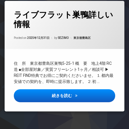
ク
ア
ロ
ス
ホ
ッ
タ
ン
ライブフラット巣鴨詳しい
敷
ク
グ
地
イ
デ
情報
24
内
ン
ザ
時
ゴ
タ
イ
間
ミ
ー
ナ
Updated on
2026年6月16日
管
カテゴリー:
Posted on
2025年12月31日
by
SEZIMO
東京都豊島区
置
ネ
ー
理
き
ッ
ズ
場
ト
BS
バ
無
防
CATV
イ
料
犯
住 所 東京都豊島区巣鴨5-25-1 概 要 地上4階 RC
ク
CS
カ
デ
置
造 ■全部屋対象／実質フリーレント1ヶ月／相談可 ▶
メ
REIT
ザ
き
REIT FIND特典でお得にご契約くださいませ。 １.都内最
ラ
系ブ
イ
場
安値での契約を、即時に提示致します。 ２.初 …
ラン
ナ
駐
内
ドマ
ー
車
廊
ンシ
ズ
場
ライブフラット巣鴨詳しい情報
続きを読む
下
ョン
宅
駐
宅
TV
配
輪
配
ド
ボ
場
ボ
ア
ッ
ッ
ホ
ク
ク
ン
ス