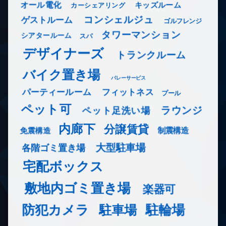
オール電化
キッズルーム
カーシェアリング
コンシェルジュ
ゲストルーム
ゴルフレンジ
タワーマンション
シアタールーム
スパ
デザイナーズ
トランクルーム
バイク置き場
バレーサービス
フィットネス
パーティールーム
プール
ペット可
ラウンジ
ペット足洗い場
内廊下
分譲賃貸
免震構造
制震構造
大型駐車場
各階ゴミ置き場
宅配ボックス
敷地内ゴミ置き場
楽器可
防犯カメラ
駐輪場
駐車場