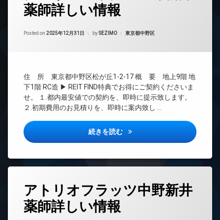
薬師詳しい情報
24
時
間
Updated on
2026年6月16日
管
カテゴリー:
Posted on
2025年12月31日
by
SEZIMO
東京都中野区
理
BS
CATV
住 所 東京都中野区松が丘1-2-17 概 要 地上9階 地
CS
下1階 RC造 ▶ REIT FIND特典でお得にご契約くださいま
REIT
せ。 １.都内最安値での契約を、即時に提示致します。
系ブ
２.初期費用のお見積りを、即時に案内致し …
ラン
ドマ
ンシ
クレヴィアリグゼ中野新井薬師
続きを読む
ョン
TV
ド
ア
ホ
タ
ン
アトリオフラッツ中野新井
グ
イ
薬師詳しい情報
24
ン
時
タ