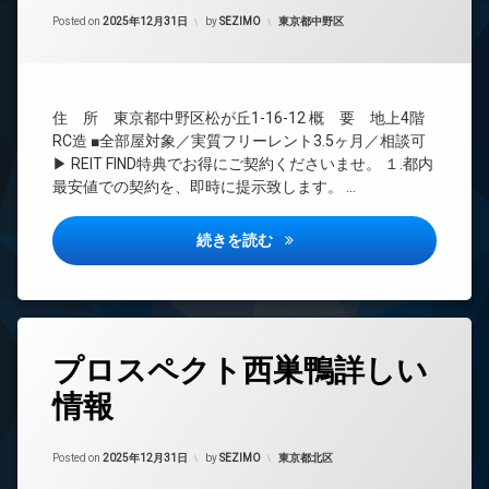
間
ー
Updated on
2026年6月16日
管
カテゴリー:
Posted on
2025年12月31日
by
SEZIMO
東京都中野区
ネ
理
ッ
ト
BS
無
CATV
料
住 所 東京都中野区松が丘1-16-12 概 要 地上4階
CS
エ
RC造 ■全部屋対象／実質フリーレント3.5ヶ月／相談可
REIT
レ
▶ REIT FIND特典でお得にご契約くださいませ。 １.都内
系ブ
ベ
最安値での契約を、即時に提示致します。 …
ラン
ー
ドマ
タ
ンシ
ー
アトリオフラッツ中野新井薬師
続きを読む
ョン
オ
TV
ー
ド
ト
ア
ロ
ホ
ッ
タ
ン
プロスペクト西巣鴨詳しい
ク
グ
イ
デ
情報
24
ン
ザ
時
タ
イ
間
ー
ナ
Updated on
2026年6月16日
管
カテゴリー:
Posted on
2025年12月31日
by
SEZIMO
東京都北区
ネ
ー
理
ッ