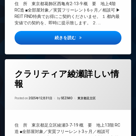
駐
住 所 東京都葛飾区西亀有2-13-9 概 要 地上4階
ト
下
CS
輪
ロ
RC造 ■全部屋対象／実質フリーレント6ヶ月／相談可 ▶
宅
場
REIT
ッ
REIT FIND特典でお得にご契約くださいませ。 １.都内最
配
系ブ
ク
安値での契約を、即時に提示致します。 ２. …
ボ
ラン
デ
ッ
ドマ
ザ
ク
ンシ
レンティーヴァ綾瀬詳しい情報
続きを読む
イ
ス
ョン
ナ
敷
TV
ー
地
ド
ズ
内
ア
バ
ゴ
ホ
タ
イ
ミ
ン
クラリティア綾瀬詳しい情
グ
ク
置
イ
置
き
報
24
ン
き
場
時
タ
場
間
防
ー
Updated on
2026年6月16日
ペ
管
カテゴリー:
Posted on
2025年12月31日
by
SEZIMO
東京都足立区
犯
ネ
ッ
理
カ
ッ
ト
メ
ト
BS
可
ラ
無
CATV
宅
料
駐
住 所 東京都足立区綾瀬3-7-19 概 要 地上13階 RC
CS
配
輪
エ
造 ■全部屋対象／実質フリーレント3ヶ月／相談可
ボ
場
REIT