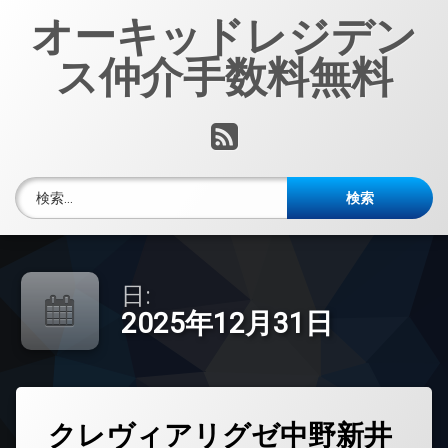
コ
オーキッドレジデン
ン
テ
ス仲介手数料無料
ン
ツ
へ
RSS
ス
キ
ッ
検索:
プ
日:
2025年12月31日
タ
クレヴィアリグゼ中野新井
グ