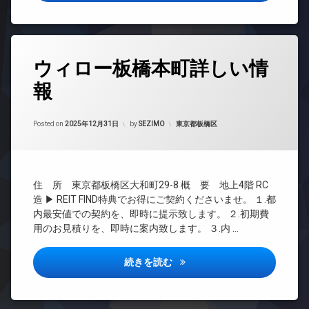
オ
ッ
TV
ー
ク
ド
ト
ス
ア
ロ
敷
ホ
ッ
タ
地
ン
ウィロー板橋本町詳しい情
ク
グ
内
イ
デ
ゴ
報
24
ン
ザ
ミ
時
タ
イ
置
間
ー
ナ
Updated on
2026年6月16日
き
管
カテゴリー:
Posted on
2025年12月31日
by
SEZIMO
東京都板橋区
ネ
ー
場
理
ッ
ズ
防
ト
BS
ペ
犯
無
CATV
ッ
カ
料
住 所 東京都板橋区大和町29-8 概 要 地上4階 RC
ト
メ
CS
エ
可
造 ▶ REIT FIND特典でお得にご契約くださいませ。 １.都
ラ
REIT
レ
内最安値での契約を、即時に提示致します。 ２.初期費
内
駐
系ブ
ベ
用のお見積りを、即時に案内致します。 ３.内 …
廊
車
ラン
ー
下
場
ドマ
タ
ンシ
宅
ー
駐
ウィロー板橋本町詳しい情報
続きを読む
ョン
配
輪
オ
ボ
場
TV
ー
ッ
ド
ト