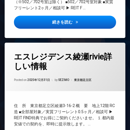
レ
（※502／702号室は除く） ■502／702号室対象 ■実質
ッ
系ブ
ベ
フリーレント2ヶ月／相談可 ▶ REIT F …
ク
ラン
ー
ス
ドマ
タ
ンシ
敷
ー
クラリティア綾瀬詳しい情報
続きを読む
ョン
地
オ
内
TV
ー
ゴ
ド
ト
ミ
ア
ロ
置
ホ
ッ
タ
き
ン
エスレジデンス綾瀬rivie詳
ク
グ
場
イ
デ
しい情報
24
防
ン
ザ
時
犯
タ
イ
間
カ
ー
ナ
Updated on
2026年6月16日
管
カテゴリー:
Posted on
2025年12月31日
by
SEZIMO
東京都足立区
メ
ネ
ー
理
ラ
ッ
ズ
ト
BS
駐
ペ
無
車
CATV
ッ
料
場
住 所 東京都足立区綾瀬3-16-2 概 要 地上12階 RC
ト
CS
エ
駐
可
造 ■全部屋対象／実質フリーレント0.5ヶ月／相談可 ▶
REIT
レ
輪
REIT FIND特典でお得にご契約くださいませ。 １.都内最
宅
系ブ
ベ
場
安値での契約を、即時に提示致します。 …
配
ラン
ー
ボ