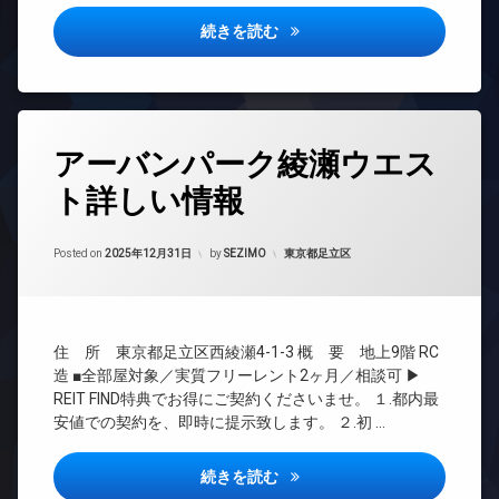
ドマ
タ
ッ
ンシ
ー
エスレジデンス綾瀬rivie詳し
続きを読む
ク
ョン
オ
ス
TV
ー
防
ド
ト
犯
ア
ロ
カ
ホ
ッ
タ
メ
ン
アーバンパーク綾瀬ウエス
ク
グ
ラ
イ
デ
ト詳しい情報
24
駐
ン
ザ
時
輪
タ
イ
間
場
ー
ナ
Updated on
2026年6月16日
管
カテゴリー:
Posted on
2025年12月31日
by
SEZIMO
東京都足立区
ネ
ー
理
ッ
ズ
ト
BS
バ
無
CATV
イ
料
住 所 東京都足立区西綾瀬4-1-3 概 要 地上9階 RC
ク
CS
エ
置
造 ■全部屋対象／実質フリーレント2ヶ月／相談可 ▶
REIT
レ
き
REIT FIND特典でお得にご契約くださいませ。 １.都内最
系ブ
ベ
場
安値での契約を、即時に提示致します。 ２.初 …
ラン
ー
宅
ドマ
タ
配
ンシ
ー
アーバンパーク綾瀬ウエスト詳
続きを読む
ボ
ョン