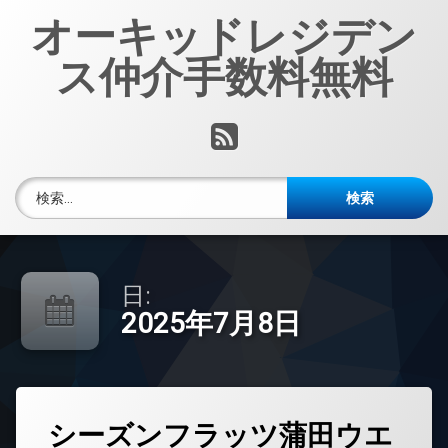
コ
オーキッドレジデン
ン
テ
ス仲介手数料無料
ン
ツ
へ
RSS
ス
キ
ッ
検索:
プ
日:
2025年7月8日
タ
シーズンフラッツ蒲田ウエ
グ