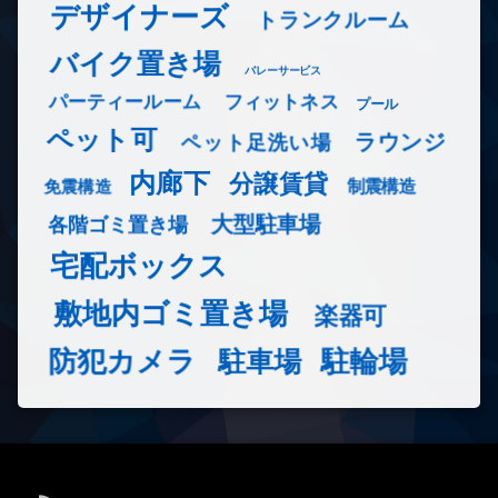
デザイナーズ
トランクルーム
バイク置き場
バレーサービス
フィットネス
パーティールーム
プール
ペット可
ラウンジ
ペット足洗い場
内廊下
分譲賃貸
免震構造
制震構造
大型駐車場
各階ゴミ置き場
宅配ボックス
敷地内ゴミ置き場
楽器可
防犯カメラ
駐輪場
駐車場