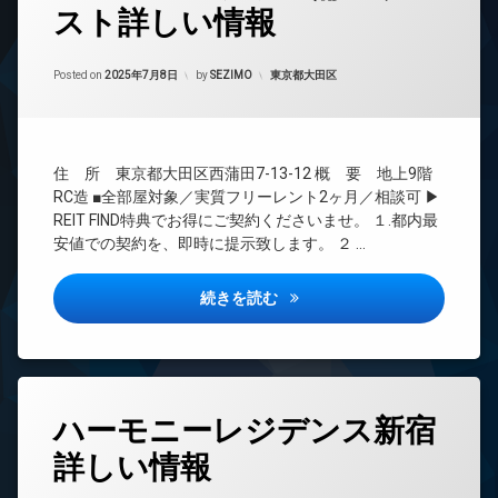
スト詳しい情報
24
時
間
Updated on
2025年7月28日
管
カテゴリー:
Posted on
2025年7月8日
by
SEZIMO
東京都大田区
理
BS
CATV
住 所 東京都大田区西蒲田7-13-12 概 要 地上9階
CS
RC造 ■全部屋対象／実質フリーレント2ヶ月／相談可 ▶
REIT
REIT FIND特典でお得にご契約くださいませ。 １.都内最
系ブ
安値での契約を、即時に提示致します。 ２ …
ラン
ドマ
ンシ
シーズンフラッツ蒲田ウエスト
続きを読む
ョン
TV
ド
ア
ホ
タ
ン
ハーモニーレジデンス新宿
グ
イ
詳しい情報
24
ン
時
タ