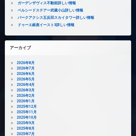
ズ
ガーデンザヴィス不動前詳しい情報
ー
バ
ベルシードステアー武蔵小山詳しい情報
タ
イ
ー
パークアクシス五反田スカイタワー詳しい情報
ク
オ
置
ドゥーエ銀座イースト3詳しい情報
ー
き
ト
場
ロ
宅
ッ
アーカイブ
配
ク
ボ
デ
ッ
2026年8月
ザ
ク
2026年7月
イ
ス
2026年6月
ナ
敷
2026年5月
ー
地
2026年4月
ズ
内
2026年3月
ペ
ゴ
2026年2月
ッ
ミ
2026年1月
ト
置
2025年12月
可
き
2025年11月
場
2025年10月
内
2025年9月
廊
防
2025年8月
下
犯
2025年7月
カ