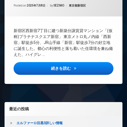
間
ー
Updated on
2025年7月28日
管
カテゴリー:
Posted on
2025年7月8日
by
SEZIMO
東京都新宿区
ネ
理
ッ
ト
BS
無
CATV
料
新宿区西新宿7丁目に建つ新築分譲賃貸マンション「(仮
CS
エ
称)プラチナスクエア新宿」 東京メトロ丸ノ内線「西新
TV
レ
宿」駅徒歩5分、JR山手線「新宿」駅徒歩7分の好立地
ド
ベ
に誕生した。都心の利便性と落ち着いた住環境を兼ね備
ア
ー
えた、ハイグレ …
ホ
タ
ン
ー
ハーモニーレジデンス新宿詳し
イ
続きを読む
オ
ン
ー
タ
ト
ー
ロ
ネ
ッ
ッ
ク
ト
デ
無
左サイドバー
ザ
最近の投稿
料
イ
エ
ナ
レ
ー
エルファーロ目黒3詳しい情報
ベ