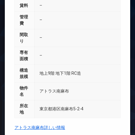
賃料
–
管理
–
費
間取
–
り
専有
–
面積
構造
地上9階 地下1階 RC造
規模
物件
アトラス南麻布
名
所在
東京都港区南麻布5-2-4
地
アトラス南麻布詳しい情報