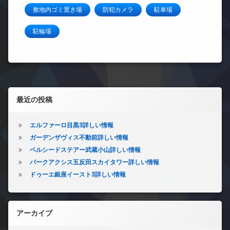
敷地内ゴミ置き場
防犯カメラ
駐車場
駐輪場
左サイドバー
最近の投稿
エルファーロ目黒3詳しい情報
ガーデンザヴィス不動前詳しい情報
ベルシードステアー武蔵小山詳しい情報
パークアクシス五反田スカイタワー詳しい情報
ドゥーエ銀座イースト3詳しい情報
アーカイブ