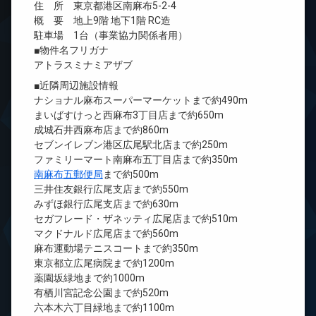
住 所 東京都港区南麻布5-2-4
概 要 地上9階 地下1階 RC造
駐車場 1台（事業協力関係者用）
■物件名フリガナ
アトラスミナミアザブ
■近隣周辺施設情報
ナショナル麻布スーパーマーケットまで約490m
まいばすけっと西麻布3丁目店まで約650m
成城石井西麻布店まで約860m
セブンイレブン港区広尾駅北店まで約250m
ファミリーマート南麻布五丁目店まで約350m
南麻布五郵便局
まで約500m
三井住友銀行広尾支店まで約550m
みずほ銀行広尾支店まで約630m
セガフレード・ザネッティ広尾店まで約510m
マクドナルド広尾店まで約560m
麻布運動場テニスコートまで約350m
東京都立広尾病院まで約1200m
薬園坂緑地まで約1000m
有栖川宮記念公園まで約520m
六本木六丁目緑地まで約1100m