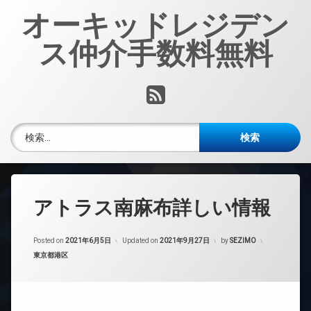
コ
オーキッドレジデン
ン
テ
ス仲介手数料無料
ン
ツ
へ
RSS
ス
キ
ッ
検索:
プ
アトラス南麻布詳しい情報
Posted on
2021年6月5日
Updated on
2021年9月27日
by
SEZIMO
カテゴリー:
東京都港区