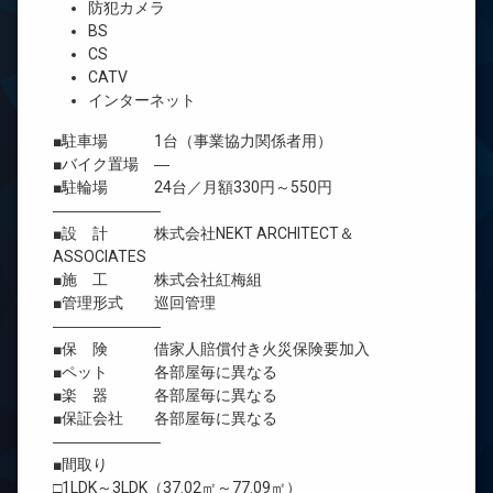
防犯カメラ
BS
CS
CATV
インターネット
■駐車場 1台（事業協力関係者用）
■バイク置場 ―
■駐輪場 24台／月額330円～550円
―――――――
■設 計 株式会社NEKT ARCHITECT＆
ASSOCIATES
■施 工 株式会社紅梅組
■管理形式 巡回管理
―――――――
■保 険 借家人賠償付き火災保険要加入
■ペット 各部屋毎に異なる
■楽 器 各部屋毎に異なる
■保証会社 各部屋毎に異なる
―――――――
■間取り
□1LDK～3LDK（37.02㎡～77.09㎡）