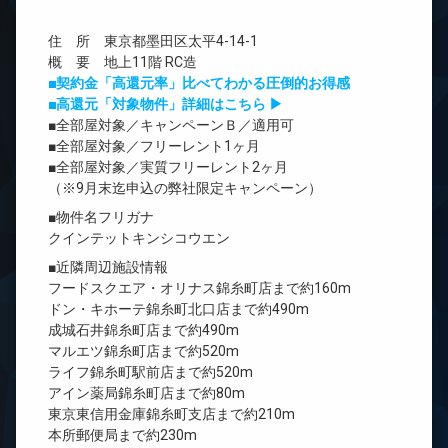
住 所 東京都墨田区太平4-14-1
概 要 地上11階 RC造
■契約金「高還元率」比べてわかる圧倒的お得感
■高還元「対象物件」詳細はこちら ▶
■全部屋対象／キャンペーンＢ／適用可
■全部屋対象／フリーレント1ヶ月
■全部屋対象／実質フリーレント2ヶ月
（※9月末迄申込の弊社限定キャンペーン）
■物件名フリガナ
クインテットキンシコウエン
■近隣周辺施設情報
フードスクエア・オリナス錦糸町店まで約160m
ドン・キホーテ錦糸町北口店まで約490m
成城石井錦糸町店まで約490m
マルエツ錦糸町店まで約520m
ライフ錦糸町駅前店まで約520m
アイン薬局錦糸町店まで約80m
東京東信用金庫錦糸町支店まで約210m
本所郵便局まで約230m