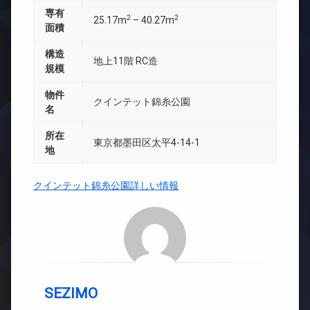
専有
2
2
25.17m
– 40.27m
面積
構造
地上11階 RC造
規模
物件
クインテット錦糸公園
名
所在
東京都墨田区太平4-14-1
地
クインテット錦糸公園詳しい情報
SEZIMO