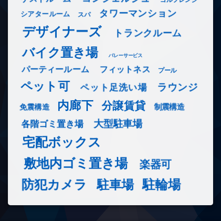
タワーマンション
シアタールーム
スパ
デザイナーズ
トランクルーム
バイク置き場
バレーサービス
フィットネス
パーティールーム
プール
ペット可
ラウンジ
ペット足洗い場
内廊下
分譲賃貸
免震構造
制震構造
大型駐車場
各階ゴミ置き場
宅配ボックス
敷地内ゴミ置き場
楽器可
防犯カメラ
駐輪場
駐車場