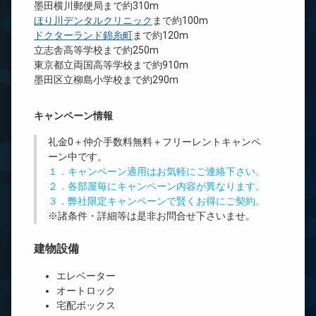
墨田横川郵便局まで約310m
ほり川デンタルクリニック
まで約100m
ドクターランド錦糸町
まで約120m
立志舎高等学校まで約250m
東京都立両国高等学校まで約910m
墨田区立柳島小学校まで約290m
キャンペーン情報
礼金0
＋
仲介手数料無料
＋
フリーレント
キャンペ
ーン中です。
１．キャンペーン適用はお気軽にご連絡下さい。
２．各部屋毎にキャンペーン内容が異なります。
３．弊社限定キャンペーンで賢くお得にご契約。
※諸条件・詳細等は是非お問合せ下さいませ。
建物設備
エレベーター
オートロック
宅配ボックス