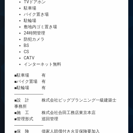
TVドアホン
駐車場
バイク置き場
駐輪場
敷地内ゴミ置き場
24時間管理
防犯カメラ
BS
CS
CATV
インターネット無料
■駐車場 有
■バイク置場 有
■駐輪場 有
―――――――
■設 計 株式会社ビッグプランニング一級建築士
事務所
■施 工 株式会社合田工務店東京本店
■管理形式 巡回管理
―――――――
■保 険 借家人賠償付き火災保険要加入