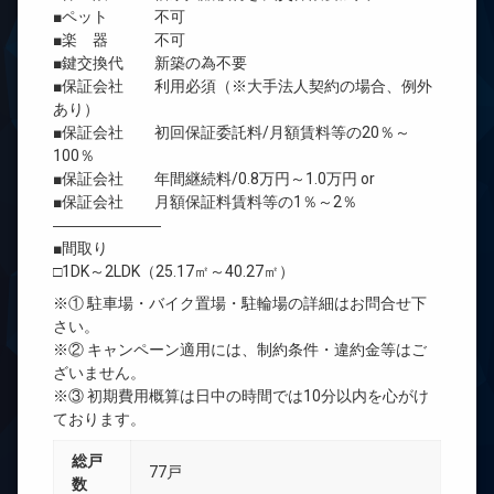
■ペット 不可
■楽 器 不可
■鍵交換代 新築の為不要
■保証会社 利用必須（※大手法人契約の場合、例外
あり）
■保証会社 初回保証委託料/月額賃料等の20％～
100％
■保証会社 年間継続料/0.8万円～1.0万円 or
■保証会社 月額保証料賃料等の1％～2％
―――――――
■間取り
□1DK～2LDK（25.17㎡～40.27㎡）
※① 駐車場・バイク置場・駐輪場の詳細はお問合せ下
さい。
※② キャンペーン適用には、制約条件・違約金等はご
ざいません。
※③ 初期費用概算は日中の時間では10分以内を心がけ
ております。
総戸
77戸
数