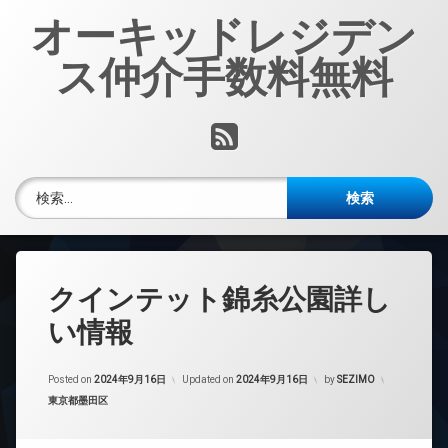
コ
オーキッドレジデン
ン
テ
ス仲介手数料無料
ン
ツ
へ
RSS
ス
キ
ッ
検索:
プ
クインテット錦糸公園詳し
い情報
Posted on
2024年9月16日
Updated on
2024年9月16日
by
SEZIMO
カテゴリー:
東京都墨田区