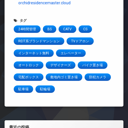
orchidresidencemaster.cloud
タグ
24時間管理
BS
CATV
CS
REIT系ブランドマンション
TVドアホン
インターネット無料
エレベーター
オートロック
デザイナーズ
バイク置き場
宅配ボックス
敷地内ゴミ置き場
防犯カメラ
駐車場
駐輪場
左サイドバー
最近の投稿