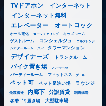
TVドアホン
インターネット
インターネット無料
エレベーター
オートロック
オール電化
キッズルーム
カーシェアリング
コンシェルジュ
ゲストルーム
ゴルフレンジ
タワーマンション
シアタールーム
スパ
デザイナーズ
トランクルーム
バイク置き場
バレーサービス
フィットネス
パーティールーム
プール
ペット可
ラウンジ
ペット足洗い場
内廊下
分譲賃貸
免震構造
制震構造
大型駐車場
各階ゴミ置き場