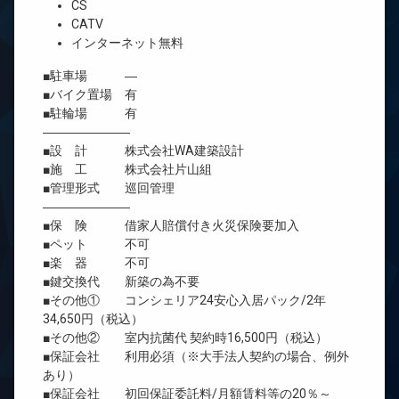
CS
CATV
インターネット無料
■駐車場 ―
■バイク置場 有
■駐輪場 有
―――――――
■設 計 株式会社WA建築設計
■施 工 株式会社片山組
■管理形式 巡回管理
―――――――
■保 険 借家人賠償付き火災保険要加入
■ペット 不可
■楽 器 不可
■鍵交換代 新築の為不要
■その他① コンシェリア24安心入居パック/2年
34,650円（税込）
■その他② 室内抗菌代 契約時16,500円（税込）
■保証会社 利用必須（※大手法人契約の場合、例外
あり）
■保証会社 初回保証委託料/月額賃料等の20％～