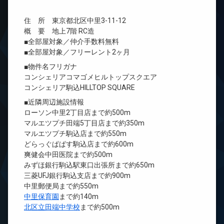
住 所 東京都北区中里3-11-12
概 要 地上7階 RC造
■全部屋対象／仲介手数料無料
■全部屋対象／フリーレント2ヶ月
■物件名フリガナ
コンシェリアコマゴメヒルトップスクエア
コンシェリア駒込HILLTOP SQUARE
■近隣周辺施設情報
ローソン中里2丁目店まで約500m
マルエツプチ田端5丁目店まで約350m
マルエツプチ駒込店まで約550m
どらっぐぱぱす駒込店まで約600m
爽健会中田医院まで約500m
みずほ銀行駒込駅東口出張所まで約650m
三菱UFJ銀行駒込支店まで約900m
中里郵便局まで約550m
中里保育園
まで約140m
北区立田端中学校
まで約500m