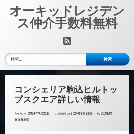
コ
オーキッドレジデン
ン
テ
ス仲介手数料無料
ン
ツ
へ
RSS
ス
キ
ッ
検索:
プ
コンシェリア駒込ヒルトッ
プスクエア詳しい情報
Posted on
2024年9月22日
Updated on
2024年9月22日
by
SEZIMO
カテゴリー:
東京都北区