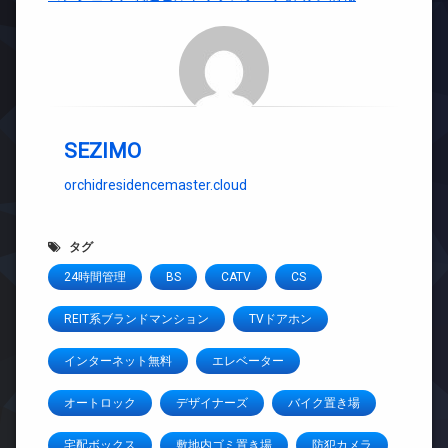
SEZIMO
orchidresidencemaster.cloud
タグ
24時間管理
BS
CATV
CS
REIT系ブランドマンション
TVドアホン
インターネット無料
エレベーター
オートロック
デザイナーズ
バイク置き場
宅配ボックス
敷地内ゴミ置き場
防犯カメラ