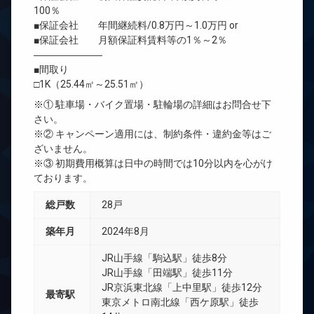
100％
■保証会社 年間継続料/0.8万円～1.0万円 or
■保証会社 月額保証料賃料等の1％～2％
―――――――
■間取り
□1K（25.44㎡～25.51㎡）
※① 駐車場・バイク置場・駐輪場の詳細はお問合せ下
さい。
※② キャンペーン適用には、制約条件・違約金等はご
ざいません。
※③ 初期費用概算は日中の時間では10分以内を心がけ
ております。
総戸数
28戸
築年月
2024年8月
JR山手線「駒込駅」徒歩8分
JR山手線「田端駅」徒歩11分
JR京浜東北線「上中里駅」徒歩12分
最寄駅
東京メトロ南北線「西ケ原駅」徒歩