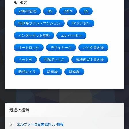
タグ
24時間管理
BS
CATV
CS
REIT系ブランドマンション
TVドアホン
インターネット無料
エレベーター
オートロック
デザイナーズ
バイク置き場
ペット可
宅配ボックス
敷地内ゴミ置き場
防犯カメラ
駐車場
駐輪場
左サイドバー
最近の投稿
エルファーロ目黒3詳しい情報