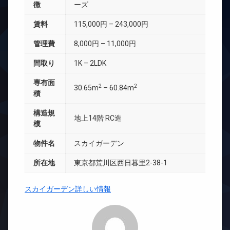
徴
ーズ
賃料
115,000円 – 243,000円
管理費
8,000円 – 11,000円
間取り
1K – 2LDK
専有面
2
2
30.65m
– 60.84m
積
構造規
地上14階 RC造
模
物件名
スカイガーデン
所在地
東京都荒川区西日暮里2-38-1
スカイガーデン詳しい情報