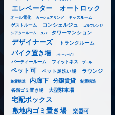
エレベーター
オートロック
オール電化
キッズルーム
カーシェアリング
コンシェルジュ
ゲストルーム
ゴルフレンジ
タワーマンション
シアタールーム
スパ
デザイナーズ
トランクルーム
バイク置き場
バレーサービス
フィットネス
パーティールーム
プール
ペット可
ラウンジ
ペット足洗い場
内廊下
分譲賃貸
免震構造
制震構造
大型駐車場
各階ゴミ置き場
宅配ボックス
敷地内ゴミ置き場
楽器可