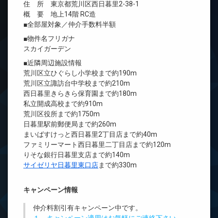
住 所 東京都荒川区西日暮里2-38-1
概 要 地上14階 RC造
■全部屋対象／仲介手数料半額
■物件名フリガナ
スカイガーデン
■近隣周辺施設情報
荒川区立ひぐらし小学校まで約190m
荒川区立諏訪台中学校まで約210m
西日暮里きらきら保育園まで約180m
私立開成高校まで約910m
荒川区役所まで約1750m
日暮里駅前郵便局まで約260m
まいばすけっと西日暮里2丁目店まで約40m
ファミリーマート西日暮里二丁目店まで約120m
りそな銀行日暮里支店まで約140m
サイゼリヤ日暮里東口店
まで約330m
キャンペーン情報
仲介料割引有
キャンペーン中です。