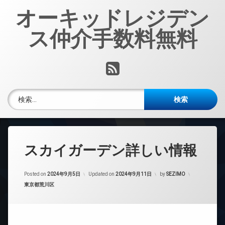
コ
オーキッドレジデン
ン
テ
ス仲介手数料無料
ン
ツ
へ
RSS
ス
キ
ッ
検索:
プ
スカイガーデン詳しい情報
Posted on
2024年9月5日
Updated on
2024年9月11日
by
SEZIMO
カテゴリー:
東京都荒川区