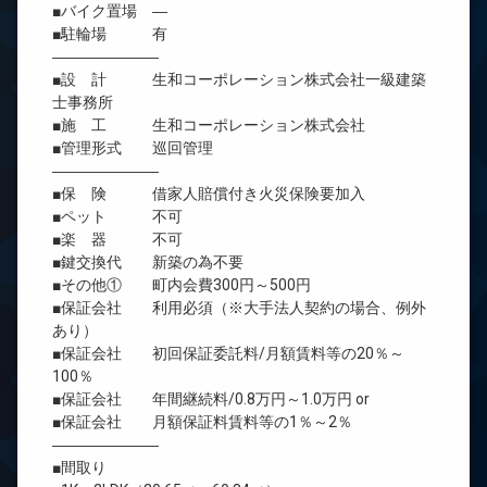
■バイク置場 ―
■駐輪場 有
―――――――
■設 計 生和コーポレーション株式会社一級建築
士事務所
■施 工 生和コーポレーション株式会社
■管理形式 巡回管理
―――――――
■保 険 借家人賠償付き火災保険要加入
■ペット 不可
■楽 器 不可
■鍵交換代 新築の為不要
■その他① 町内会費300円～500円
■保証会社 利用必須（※大手法人契約の場合、例外
あり）
■保証会社 初回保証委託料/月額賃料等の20％～
100％
■保証会社 年間継続料/0.8万円～1.0万円 or
■保証会社 月額保証料賃料等の1％～2％
―――――――
■間取り