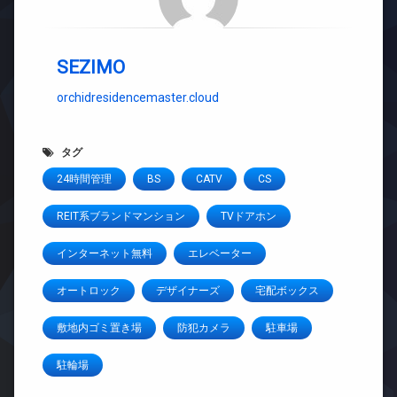
SEZIMO
orchidresidencemaster.cloud
タグ
24時間管理
BS
CATV
CS
REIT系ブランドマンション
TVドアホン
インターネット無料
エレベーター
オートロック
デザイナーズ
宅配ボックス
敷地内ゴミ置き場
防犯カメラ
駐車場
駐輪場