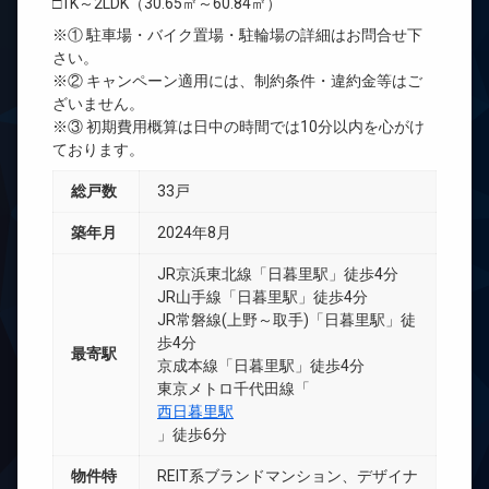
□1K～2LDK（30.65㎡～60.84㎡）
※① 駐車場・バイク置場・駐輪場の詳細はお問合せ下
さい。
※② キャンペーン適用には、制約条件・違約金等はご
ざいません。
※③ 初期費用概算は日中の時間では10分以内を心がけ
ております。
総戸数
33戸
築年月
2024年8月
JR京浜東北線「日暮里駅」徒歩4分
JR山手線「日暮里駅」徒歩4分
JR常磐線(上野～取手)「日暮里駅」徒
歩4分
最寄駅
京成本線「日暮里駅」徒歩4分
東京メトロ千代田線「
西日暮里駅
」徒歩6分
物件特
REIT系ブランドマンション、デザイナ