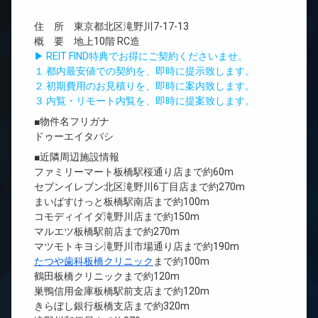
住 所 東京都北区滝野川7-17-13
概 要 地上10階 RC造
▶ REIT FIND特典でお得にご契約くださいませ。
１.都内最安値での契約を、即時に提示致します。
２.初期費用のお見積りを、即時に案内致します。
３.内覧・リモート内覧を、即時に提案致します。
■物件名フリガナ
ドゥーエイタバシ
■近隣周辺施設情報
ファミリーマート板橋駅桜通り店まで約60m
セブンイレブン北区滝野川6丁目店まで約270m
まいばすけっと板橋駅南店まで約100m
コモディイイダ滝野川店まで約150m
マルエツ板橋駅前店まで約270m
マツモトキヨシ滝野川市場通り店まで約190m
たつや歯科板橋クリニック
まで約100m
鶴田板橋クリニックまで約120m
巣鴨信用金庫板橋駅前支店まで約120m
きらぼし銀行板橋支店まで約320m