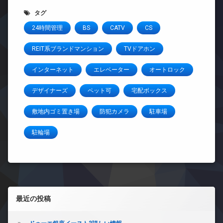
タグ
24時間管理
BS
CATV
CS
REIT系ブランドマンション
TVドアホン
インターネット
エレベーター
オートロック
デザイナーズ
ペット可
宅配ボックス
敷地内ゴミ置き場
防犯カメラ
駐車場
駐輪場
左サイドバー
最近の投稿