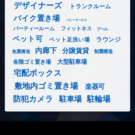
デザイナーズ
トランクルーム
バイク置き場
バレーサービス
フィットネス
パーティールーム
プール
ペット可
ラウンジ
ペット足洗い場
内廊下
分譲賃貸
免震構造
制震構造
大型駐車場
各階ゴミ置き場
宅配ボックス
敷地内ゴミ置き場
楽器可
防犯カメラ
駐輪場
駐車場