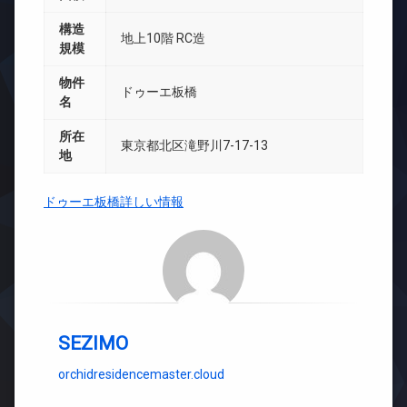
構造
地上10階 RC造
規模
物件
ドゥーエ板橋
名
所在
東京都北区滝野川7-17-13
地
ドゥーエ板橋詳しい情報
SEZIMO
orchidresidencemaster.cloud