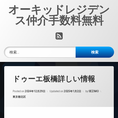
コ
オーキッドレジデン
ン
テ
ス仲介手数料無料
ン
ツ
へ
RSS
ス
キ
ッ
検索:
プ
ドゥーエ板橋詳しい情報
Posted on
2024年12月29日
Updated on
2025年1月2日
by
SEZIMO
カテゴリー:
東京都北区