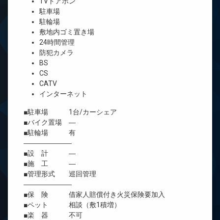
TVドアホン
駐車場
駐輪場
敷地内ゴミ置き場
24時間管理
防犯カメラ
BS
CS
CATV
インターネット
■駐車場 1台/カーシェア
■バイク置場 ―
■駐輪場 有
―――――――
■設 計 ―
■施 工 ―
■管理形式 巡回管理
―――――――
■保 険 借家人賠償付き火災保険要加入
■ペット 相談（敷1積増）
■楽 器 不可