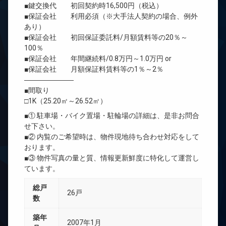
■鍵交換代 初回契約時16,500円（税込）
■保証会社 利用必須（※大手法人契約の場合、例外
あり）
■保証会社 初回保証委託料/月額賃料等の20％～
100％
■保証会社 年間継続料/0.8万円～1.0万円 or
■保証会社 月額保証料賃料等の1％～2％
―――――――
■間取り
□1K（25.20㎡～26.52㎡）
■① 駐車場・バイク置場・駐輪場の詳細は、是非お問合
せ下さい。
■② 内覧のご希望時は、物件現地待ち合わせ対応をして
おります。
■③ 物件写真の量と質、情報更新鮮度に特化して運営し
ています。
総戸
26戸
数
築年
2007年1月