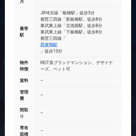
月
JR埼京線「板橋駅」徒歩3分
都営三田線「新板橋駅」徒歩8分
東武東上線「北池袋駅」徒歩8分
最寄
東武東上線「下板橋駅」徒歩8分
駅
都営三田線「
西巣鴨駅
」徒歩13分
物件
REIT系ブランドマンション、デザイナ
特徴
ーズ、ペット可
賃料
–
管理
–
費
間取
–
り
専有
–
面積