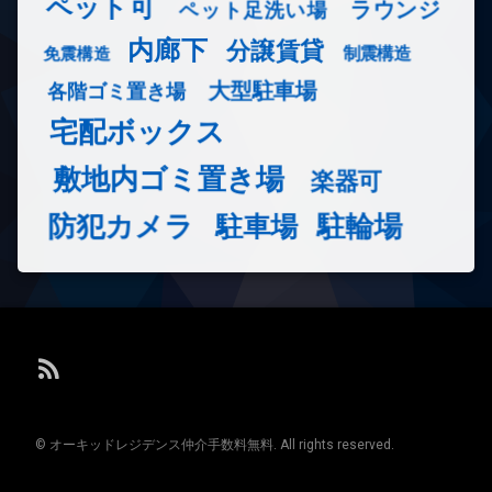
ペット可
ラウンジ
ペット足洗い場
内廊下
分譲賃貸
免震構造
制震構造
大型駐車場
各階ゴミ置き場
宅配ボックス
敷地内ゴミ置き場
楽器可
防犯カメラ
駐輪場
駐車場
RSS
© オーキッドレジデンス仲介手数料無料. All rights reserved.