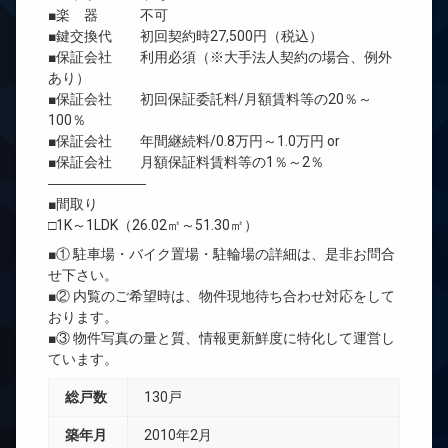
■楽 器 不可
■鍵交換代 初回契約時27,500円（税込）
■保証会社 利用必須（※大手法人契約の場合、例外
あり）
■保証会社 初回保証委託料/月額賃料等の20％～
100％
■保証会社 年間継続料/0.8万円～1.0万円 or
■保証会社 月額保証料賃料等の1％～2％
―――――――
■間取り
□1K～1LDK（26.02㎡～51.30㎡）
■① 駐車場・バイク置場・駐輪場の詳細は、是非お問合
せ下さい。
■② 内覧のご希望時は、物件現地待ち合わせ対応をして
おります。
■③ 物件写真の量と質、情報更新鮮度に特化して運営し
ています。
総戸数
130戸
築年月
2010年2月