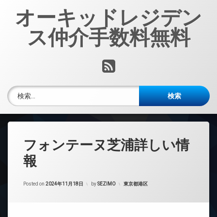
コ
オーキッドレジデン
ン
テ
ス仲介手数料無料
ン
ツ
へ
RSS
ス
キ
ッ
検索:
プ
フォンテーヌ芝浦詳しい情
報
カテゴリー:
Posted on
2024年11月18日
by
SEZIMO
東京都港区