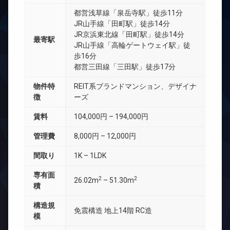
都営浅草線「泉岳寺駅」徒歩11分
JR山手線「田町駅」徒歩14分
JR京浜東北線「田町駅」徒歩14分
最寄駅
JR山手線「高輪ゲートウェイ駅」徒
歩16分
都営三田線「三田駅」徒歩17分
物件特
REIT系ブランドマンション、デザイナ
徴
ーズ
賃料
104,000円 – 194,000円
管理費
8,000円 – 12,000円
間取り
1K – 1LDK
専有面
2
2
26.02m
– 51.30m
積
構造規
免震構造 地上14階 RC造
模