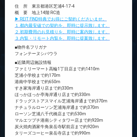
住 所 東京都港区芝浦4-17-4
概 要 地上14階 RC造
▶ REIT FIND特典でお得にご契約くださいませ。
１.都内最安値での契約を、即時に提示致します。
２.初期費用のお見積りを、即時に案内致します。
３.内覧・リモート内覧を、即時に提案致します。
■物件名フリガナ
フォンテーヌシバウラ
■近隣周辺施設情報
ファミリーマート高輪1丁目店まで約1410m
芝浦小学校まで約170m
港南中学校まで約650m
すき家海岸通り店まで約330m
ほっかほっか亭海岸通り店まで約330m
ドラッグストアスマイル芝浦海岸通まで約370m
ナチュラルローソン芝浦海岸通まで約370m
ローソン芝浦八千代橋店まで約530m
マルエツプチ港南シティタワー店まで約920m
炭火焼肉酒家牛角泉岳寺駅前店まで約920m
タリーズコーヒー泉岳寺店まで約990m