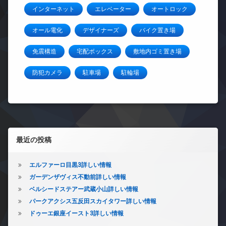
インターネット
エレベーター
オートロック
オール電化
デザイナーズ
バイク置き場
免震構造
宅配ボックス
敷地内ゴミ置き場
防犯カメラ
駐車場
駐輪場
左サイドバー
最近の投稿
エルファーロ目黒3詳しい情報
ガーデンザヴィス不動前詳しい情報
ベルシードステアー武蔵小山詳しい情報
パークアクシス五反田スカイタワー詳しい情報
ドゥーエ銀座イースト3詳しい情報