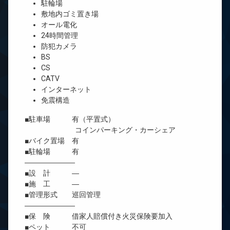
駐輪場
敷地内ゴミ置き場
オール電化
24時間管理
防犯カメラ
BS
CS
CATV
インターネット
免震構造
■駐車場 有（平置式）
コインパーキング・カーシェア
■バイク置場 有
■駐輪場 有
―――――――
■設 計 ―
■施 工 ―
■管理形式 巡回管理
―――――――
■保 険 借家人賠償付き火災保険要加入
■ペット 不可