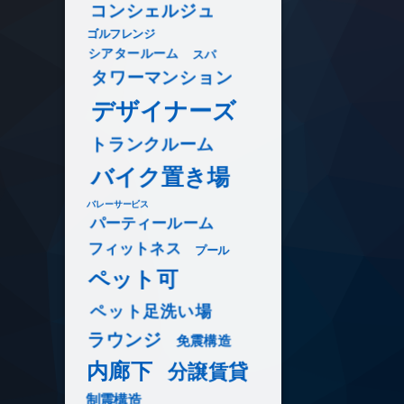
コンシェルジュ
ゴルフレンジ
シアタールーム
スパ
タワーマンション
デザイナーズ
トランクルーム
バイク置き場
バレーサービス
パーティールーム
フィットネス
プール
ペット可
ペット足洗い場
ラウンジ
免震構造
内廊下
分譲賃貸
制震構造