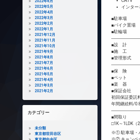
CATV
2022年6月
2022年5月
インター
2022年4月
2022年3月
■駐車場 
2022年2月
■バイク置場
2022年1月
■駐輪場 
2021年12月
――――――
2021年11月
■設 計 株
2021年10月
■施 工 長
2021年9月
2021年8月
■管理形式 
2021年7月
――――――
2021年6月
■保 険 借
2021年5月
■ペット 相
2021年4月
■楽 器 
2021年3月
■保証会社 
2021年2月
初回保証委託料
年間継続料/0.
――――――
カテゴリー
■間取り
□1K～1LDK（2
未分類
※① 駐車場
東京都世田谷区
※② キャン
東京都中央区