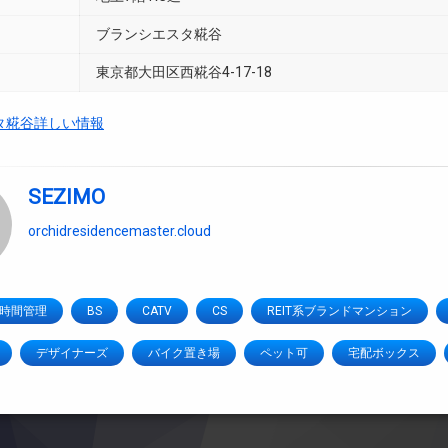
ブランシエスタ糀谷
東京都大田区西糀谷4-17-18
タ糀谷詳しい情報
SEZIMO
orchidresidencemaster.cloud
4時間管理
BS
CATV
CS
REIT系ブランドマンション
デザイナーズ
バイク置き場
ペット可
宅配ボックス