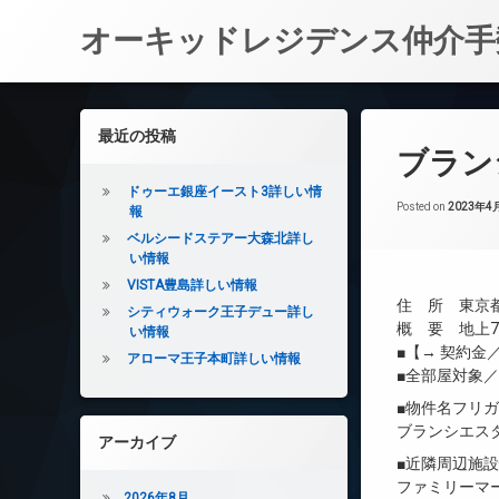
オーキッドレジデンス仲介手
コ
ン
左サイドバー
最近の投稿
テ
ブラン
ン
ツ
ドゥーエ銀座イースト3詳しい情
へ
Posted on
2023年4
報
ス
ベルシードステアー大森北詳し
キ
い情報
ッ
VISTA豊島詳しい情報
プ
住 所 東京都
シティウォーク王子デュー詳し
概 要 地上7
い情報
■【→ 契約
アローマ王子本町詳しい情報
■全部屋対象
■物件名フリ
ブランシエス
アーカイブ
■近隣周辺施
ファミリーマー
2026年8月