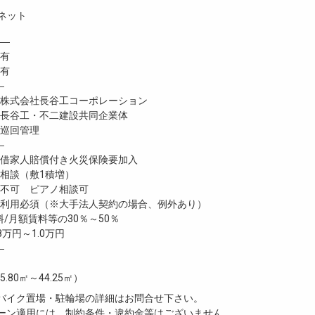
ネット
―
 有
有
―
式会社長谷工コーポレーション
谷工・不二建設共同企業体
巡回管理
―
家人賠償付き火災保険要加入
談（敷1積増）
不可 ピアノ相談可
利用必須（※大手法人契約の場合、例外あり）
/月額賃料等の30％～50％
8万円～1.0万円
―
5.80㎡～44.25㎡）
・バイク置場・駐輪場の詳細はお問合せ下さい。
ペーン適用には、制約条件・違約金等はございません。