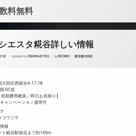
数料無料
シエスタ糀谷詳しい情報
カテゴリー:
月1日
Updated on
2024年6月19日
by
SEZIMO
東京都大田区
大田区西糀谷4-17-18
階 RC造
金／初期費用概算／即日お見積り】
／キャンペーンＡ／適用可
ガナ
タコウジヤ
設情報
ト糀谷駅南店まで約140m