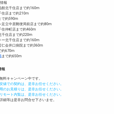
設情報
館北千住店まで約160m
住店まで約210m
で約590m
ン足立中居郵便局前店まで約80m
住仲町店まで約460m
千住店まで約220m
ー北千住店まで約160m
仁会井口病院まで約360m
で約670m
局
まで約650m
情報
無料
キャンペーン中です。
安値での契約は、是非お任せください。
用のお見積りは、是非お任せください。
リモート内覧は、是非お任せください。
詳細等は是非お問合せ下さいませ。