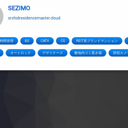
SEZIMO
orchidresidencemaster.cloud
4時間管理
BS
CATV
CS
REIT系ブランドマンション
オートロック
デザイナーズ
敷地内ゴミ置き場
防犯カメ