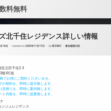
数料無料
ズ北千住レジデンス詳しい情報
カテゴリー:
1月16日
Updated on
2024年11月17日
by
SEZIMO
東京都荒川区
足立区千住2-3
階 RC造
IND特典でお得にご契約くださいませ。
値での契約を、即時に提示致します。
のお見積りを、即時に案内致します。
モート内覧を、即時に提案致します。
ガナ
センジュレジデンス