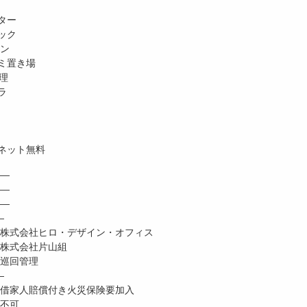
ター
ック
ホン
ミ置き場
理
ラ
ネット無料
―
 ―
―
―
式会社ヒロ・デザイン・オフィス
株式会社片山組
巡回管理
―
家人賠償付き火災保険要加入
不可