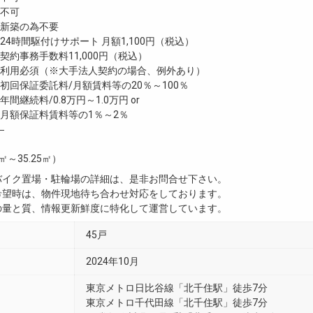
不可
新築の為不要
4時間駆付けサポート 月額1,100円（税込）
約事務手数料11,000円（税込）
利用必須（※大手法人契約の場合、例外あり）
回保証委託料/月額賃料等の20％～100％
継続料/0.8万円～1.0万円 or
月額保証料賃料等の1％～2％
―
7㎡～35.25㎡）
・バイク置場・駐輪場の詳細は、是非お問合せ下さい。
ご希望時は、物件現地待ち合わせ対応をしております。
真の量と質、情報更新鮮度に特化して運営しています。
45戸
2024年10月
東京メトロ日比谷線「北千住駅」徒歩7分
東京メトロ千代田線「北千住駅」徒歩7分