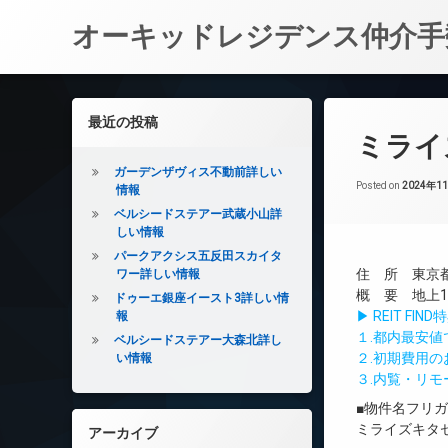
オーキッドレジデンス仲介手
コ
ン
左サイドバー
最近の投稿
テ
ミライ
ン
ツ
ガーデンザヴィス不動前詳しい
へ
Posted on
2024年1
情報
ス
ベルシードステアー武蔵小山詳
キ
しい情報
ッ
パークアクシス五反田スカイタ
プ
住 所 東京都
ワー詳しい情報
概 要 地上13
ドゥーエ銀座イースト3詳しい情
▶ REIT F
報
１.都内最安
ベルシードステアー大森北詳し
２.初期費用
い情報
３.内覧・リ
■物件名フリ
ミライズキタ
アーカイブ