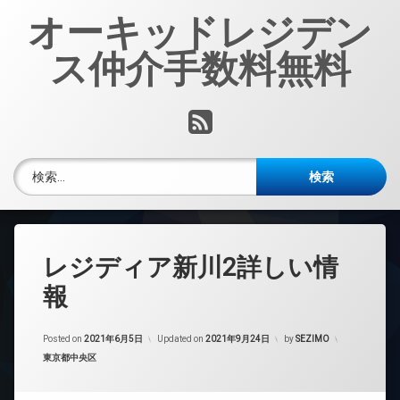
コ
オーキッドレジデン
ン
テ
ス仲介手数料無料
ン
ツ
へ
RSS
ス
キ
ッ
検索:
プ
レジディア新川2詳しい情
報
Posted on
2021年6月5日
Updated on
2021年9月24日
by
SEZIMO
カテゴリー:
東京都中央区