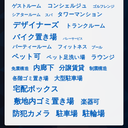
コンシェルジュ
ゲストルーム
ゴルフレンジ
タワーマンション
シアタールーム
スパ
デザイナーズ
トランクルーム
バイク置き場
バレーサービス
フィットネス
パーティールーム
プール
ペット可
ラウンジ
ペット足洗い場
内廊下
分譲賃貸
免震構造
制震構造
大型駐車場
各階ゴミ置き場
宅配ボックス
敷地内ゴミ置き場
楽器可
防犯カメラ
駐輪場
駐車場