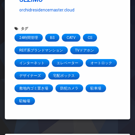
orchidresidencemaster.cloud
タグ
24時間管理
BS
CATV
CS
REIT系ブランドマンション
TVドアホン
インターネット
エレベーター
オートロック
デザイナーズ
宅配ボックス
敷地内ゴミ置き場
防犯カメラ
駐車場
駐輪場