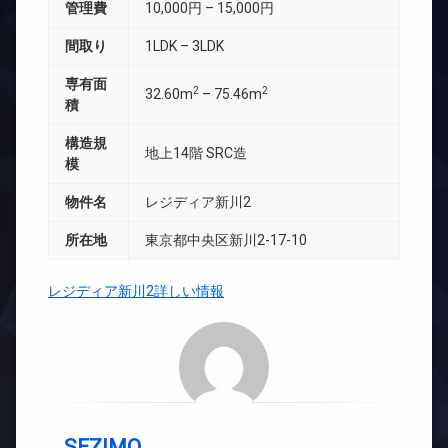
管理費
10,000円 – 15,000円
間取り
1LDK – 3LDK
専有面
2
2
32.60m
– 75.46m
積
構造規
地上14階 SRC造
模
物件名
レジディア新川2
所在地
東京都中央区新川2-17-10
レジディア新川2詳しい情報
SEZIMO