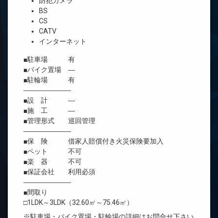
防犯カメラ
BS
CS
CATV
インターネット
■駐車場 有
■バイク置場 ―
■駐輪場 有
―――――――
■設 計 ―
■施 工 ―
■管理形式 巡回管理
―――――――
■保 険 借家人賠償付き火災保険要加入
■ペット 不可
■楽 器 不可
■保証会社 利用必須
―――――――
■間取り
□1LDK～3LDK（32.60㎡～75.46㎡）
※駐車場・バイク置場・駐輪場の詳細はお問合せ下さい