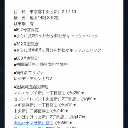
住 所 東京都中央区新川2-17-10
概 要 地上14階 SRC造
駐車場 有
■802号室限定
■さらに賃料1ヶ月分を弊社がキャッシュバック
■302号室限定
■さらに賃料0.5ヶ月分を弊社がキャッシュバック
■603号室限定
■初回保証料／弊社負担で無料
■物件名フリガナ
レジディアシンカワ2
■近隣周辺施設情報
マルエツプチ新川一丁目店まで約250m
セブンイレブン中央区新川2丁目店まで約50m
スギ薬局新川一丁目店まで約410m
中央新川二郵便局まで約140m
まいばすけっと新川2丁目店まで約470m
肉のハナマサ新川店
まで約550m