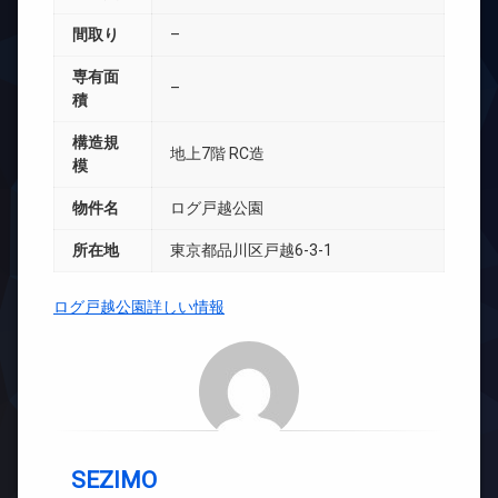
間取り
–
専有面
–
積
構造規
地上7階 RC造
模
物件名
ログ戸越公園
所在地
東京都品川区戸越6-3-1
ログ戸越公園詳しい情報
SEZIMO