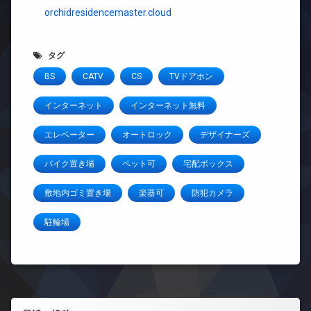
orchidresidencemaster.cloud
タグ
BS
CATV
CS
TVドアホン
インターネット
インターネット無料
エレベーター
オートロック
デザイナーズ
バイク置き場
ペット可
宅配ボックス
敷地内ゴミ置き場
楽器可
防犯カメラ
駐輪場
左サイドバー