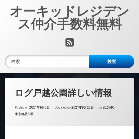
コ
オーキッドレジデン
ン
テ
ス仲介手数料無料
ン
ツ
へ
RSS
ス
キ
ッ
検索:
プ
ログ戸越公園詳しい情報
Posted on
2021年6月5日
Updated on
2021年9月25日
by
SEZIMO
カテゴリー:
東京都品川区