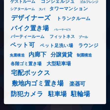
コンシェルジュ
ゲストルーム
ゴルフレンジ
タワーマンション
シアタールーム
スパ
デザイナーズ
トランクルーム
バイク置き場
バレーサービス
フィットネス
パーティールーム
プール
ペット可
ラウンジ
ペット足洗い場
内廊下
分譲賃貸
免震構造
制震構造
大型駐車場
各階ゴミ置き場
宅配ボックス
敷地内ゴミ置き場
楽器可
防犯カメラ
駐輪場
駐車場