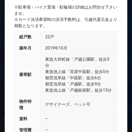
※駐車場・バイク置場・駐輪場の詳細はお問合せ下さい
ませ。
※カード決済希望時の決済手数料は、引越代還元金より
相殺となります。
総戸数
22戸
築年月
2019年10月
東急大井町線「戸越公園駅」徒歩3
分
東急池上線「荏原中延駅」徒歩5分
最寄駅
都営浅草線「中延駅」徒歩6分
都営浅草線「戸越駅」徒歩9分
東急池上線「戸越銀座駅」徒歩13分
物件特
デザイナーズ、ペット可
徴
賃料
–
管理費
–