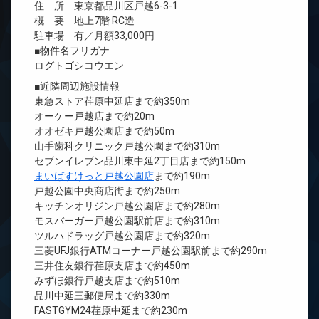
住 所 東京都品川区戸越6-3-1
概 要 地上7階 RC造
駐車場 有／月額33,000円
■物件名フリガナ
ログトゴシコウエン
■近隣周辺施設情報
東急ストア荏原中延店まで約350m
オーケー戸越店まで約20m
オオゼキ戸越公園店まで約50m
山手歯科クリニック戸越公園まで約310m
セブンイレブン品川東中延2丁目店まで約150m
まいばすけっと戸越公園店
まで約190m
戸越公園中央商店街まで約250m
キッチンオリジン戸越公園店まで約280m
モスバーガー戸越公園駅前店まで約310m
ツルハドラッグ戸越公園店まで約320m
三菱UFJ銀行ATMコーナー戸越公園駅前まで約290m
三井住友銀行荏原支店まで約450m
みずほ銀行戸越支店まで約510m
品川中延三郵便局まで約330m
FASTGYM24荏原中延まで約230m