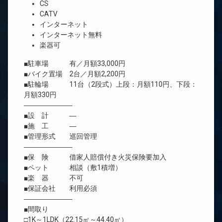
CS
CATV
インターネット
インターネット無料
楽器可
■駐車場 有／月額33,000円
■バイク置場 2台／月額2,200円
■駐輪場 11台（2段式）上段：月額110円、下段：
月額330円
―――――――
■設 計 ―
■施 工 ―
■管理形式 巡回管理
―――――――
■保 険 借家人賠償付き火災保険要加入
■ペット 相談（敷1積増）
■楽 器 不可
■保証会社 利用必須
―――――――
■間取り
□1K～1LDK（22.15㎡～44.40㎡）