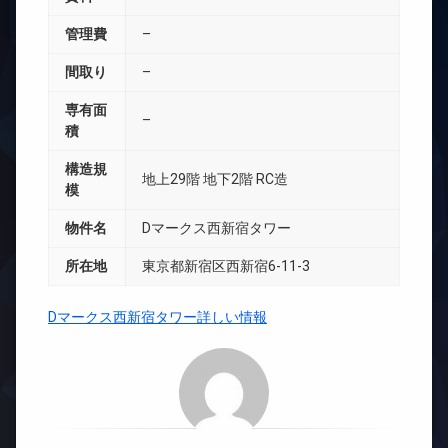
管理費
–
間取り
–
専有面
–
積
構造規
地上29階 地下2階 RC造
模
物件名
Dマークス西新宿タワー
所在地
東京都新宿区西新宿6-11-3
Dマークス西新宿タワー詳しい情報