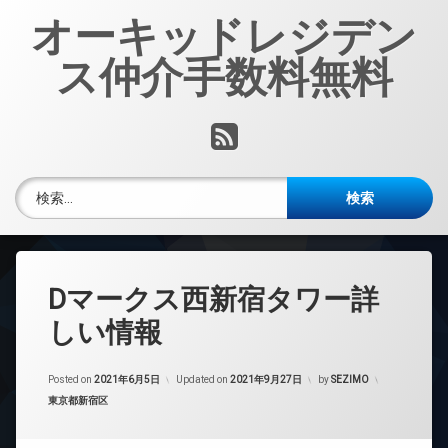
コ
オーキッドレジデン
ン
テ
ス仲介手数料無料
ン
ツ
へ
RSS
ス
キ
ッ
検索:
プ
Dマークス西新宿タワー詳
しい情報
Posted on
2021年6月5日
Updated on
2021年9月27日
by
SEZIMO
カテゴリー:
東京都新宿区