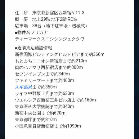
住 所 東京都新宿区西新宿6-11-3
概 要 地上29階 地下2階 RC造
駐車場 38台（地下駐車場・機械式）
■物件名フリガナ
ディーマークスニシシンジュクタワ
■近隣周辺施設情報
新宿国際ビルディングヒルトピアまで約360m
もとまちユニオン新宿店まで約210m
肉のハナマサ西新宿店まで約300m
セブンイレブンまで約340m
ファミリーマートまで約460m
スギ薬局
まで約350m
ライフ中野坂上店まで約630m
ウエルシア西新宿三井ビル店まで約160m
東京医科大学病院まで約340m
新宿中央公園まで約670m
東京都庁まで約810m
小田急百貨店新宿店まで約1090m