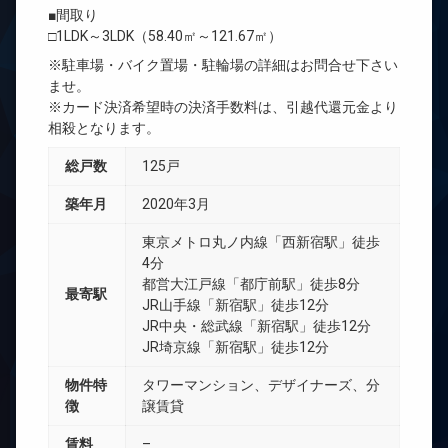
■間取り
□1LDK～3LDK（58.40㎡～121.67㎡）
※駐車場・バイク置場・駐輪場の詳細はお問合せ下さい
ませ。
※カード決済希望時の決済手数料は、引越代還元金より
相殺となります。
総戸数
125戸
築年月
2020年3月
東京メトロ丸ノ内線「西新宿駅」徒歩
4分
都営大江戸線「都庁前駅」徒歩8分
最寄駅
JR山手線「新宿駅」徒歩12分
JR中央・総武線「新宿駅」徒歩12分
JR埼京線「新宿駅」徒歩12分
物件特
タワーマンション、デザイナーズ、分
徴
譲賃貸
賃料
–