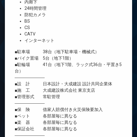
内廊下
24時間管理
防犯カメラ
BS
CS
CATV
インターネット
■駐車場 38台（地下駐車場・機械式）
■バイク置場 5台（地下1階）
■駐輪場 41台（地下1階、ラック式36台・平置き5
台）
―――――――
■設 計 日本設計・大成建設 設計共同企業体
■施 工 大成建設株式会社 東京支店
■管理形式 常駐管理
―――――――
■保 険 借家人賠償付き火災保険要加入
■ペット 各部屋毎に異なる
■楽 器 各部屋毎に異なる
■保証会社 各部屋毎に異なる
―――――――