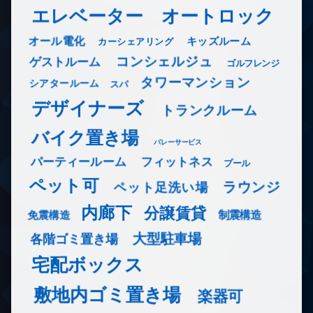
エレベーター
オートロック
オール電化
キッズルーム
カーシェアリング
コンシェルジュ
ゲストルーム
ゴルフレンジ
タワーマンション
シアタールーム
スパ
デザイナーズ
トランクルーム
バイク置き場
バレーサービス
フィットネス
パーティールーム
プール
ペット可
ラウンジ
ペット足洗い場
内廊下
分譲賃貸
免震構造
制震構造
大型駐車場
各階ゴミ置き場
宅配ボックス
敷地内ゴミ置き場
楽器可