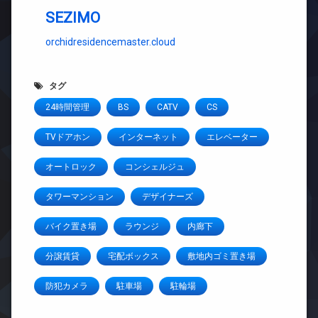
SEZIMO
orchidresidencemaster.cloud
タグ
24時間管理
BS
CATV
CS
TVドアホン
インターネット
エレベーター
オートロック
コンシェルジュ
タワーマンション
デザイナーズ
バイク置き場
ラウンジ
内廊下
分譲賃貸
宅配ボックス
敷地内ゴミ置き場
防犯カメラ
駐車場
駐輪場