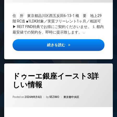
ズ
ト
BS
バ
無
CATV
イ
料
住 所 東京都品川区西五反田6-13-1 概 要 地上29
ク
CS
エ
置
階 RC造 ■1LDK対象／実質フリーレント1ヶ月／相談可
REIT
レ
き
▶ REIT FIND特典でお得にご契約くださいませ。 １.都内
系ブ
ベ
場
最安値での契約を、即時に提示致します。 …
ラン
ー
ペ
ドマ
タ
ッ
ンシ
ー
パークアクシス五反田スカイタ
続きを読む
ト
ョン
オ
可
TV
ー
宅
ド
ト
配
ア
ロ
ボ
ホ
ッ
タ
ッ
ン
ドゥーエ銀座イースト3詳
ク
グ
ク
イ
デ
ス
しい情報
24
ン
ザ
時
敷
タ
イ
間
地
ー
ナ
管
カテゴリー:
Posted on
2026年8月6日
by
SEZIMO
東京都中央区
内
ネ
ー
理
ゴ
ッ
ズ
ミ
ト
BS
内
置
エ
CS
廊
き