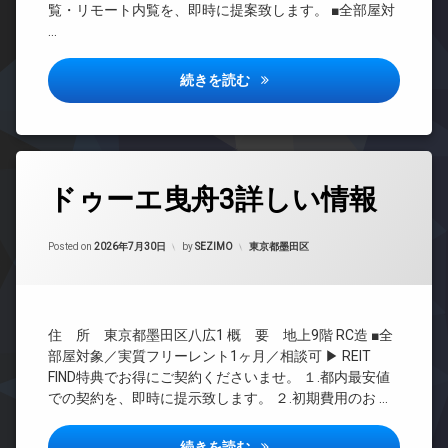
ト
場
覧・リモート内覧を、即時に提案致します。 ■全部屋対
場
ラン
ロ
ペ
…
ドマ
ッ
防
ッ
ンシ
ク
犯
ト
ョン
カ
シーフォルム北千住詳しい情報
続きを読む
デ
可
メ
TV
ザ
宅
ラ
ド
イ
配
ア
ナ
駐
ボ
ホ
ー
車
ッ
ン
ズ
場
タ
ク
ドゥーエ曳舟3詳しい情報
イ
グ
バ
駐
ス
ン
イ
輪
敷
24
タ
ク
場
地
時
カテゴリー:
Posted on
2026年7月30日
by
SEZIMO
東京都墨田区
ー
置
内
間
ネ
き
ゴ
管
ッ
場
ミ
理
ト
ペ
置
無
BS
ッ
き
住 所 東京都墨田区八広1 概 要 地上9階 RC造 ■全
料
ト
CS
場
部屋対象／実質フリーレント1ヶ月／相談可 ▶ REIT
エ
可
REIT
FIND特典でお得にご契約くださいませ。 １.都内最安値
防
レ
分
系ブ
犯
での契約を、即時に提示致します。 ２.初期費用のお …
ベ
譲
ラン
カ
ー
賃
ドマ
メ
タ
ドゥーエ曳舟3詳しい情報
続きを読む
貸