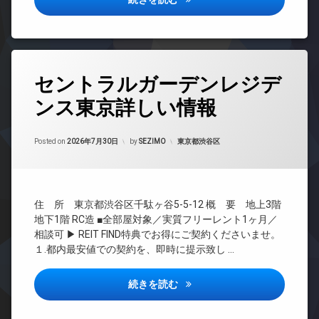
ンシ
ラ
ー
ョン
宅
駐
オ
配
TV
車
ー
ボ
ド
場
ト
ッ
ア
ロ
駐
タ
ク
ホ
ッ
輪
セントラルガーデンレジデ
グ
ス
ン
ク
場
敷
イ
ンス東京詳しい情報
24
デ
地
ン
時
ザ
内
タ
間
イ
ゴ
ー
管
カテゴリー:
Posted on
2026年7月30日
by
SEZIMO
東京都渋谷区
ナ
ミ
ネ
理
ー
置
ッ
ズ
BS
き
ト
バ
場
無
CATV
イ
料
住 所 東京都渋谷区千駄ヶ谷5-5-12 概 要 地上3階
防
CS
ク
地下1階 RC造 ■全部屋対象／実質フリーレント1ヶ月／
犯
エ
置
REIT
相談可 ▶ REIT FIND特典でお得にご契約くださいませ。
カ
レ
き
系ブ
メ
ベ
１.都内最安値での契約を、即時に提示致し …
場
ラン
ラ
ー
ドマ
ペ
タ
駐
ンシ
セントラルガーデンレジデンス
続きを読む
ッ
ー
車
ョン
ト
場
オ
可
TV
ー