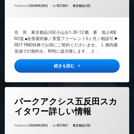
間
ー
管
カテゴリー:
Posted on
2026年8月8日
by
SEZIMO
東京都品川区
ネ
理
ッ
ト
BS
無
CATV
料
住 所 東京都品川区小山台1-30-12 概 要 地上4階
CS
エ
RC造 ■全部屋対象／実質フリーレント5ヶ月／相談可 ▶
REIT
レ
REIT FIND特典でお得にご契約くださいませ。 １.都内最
系ブ
ベ
安値での契約を、即時に提示致します。 ２ …
ラン
ー
ドマ
タ
ンシ
ー
ベルシードステアー武蔵小山詳
続きを読む
ョン
オ
TV
ー
ド
ト
ア
ロ
ホ
ッ
タ
ン
パークアクシス五反田スカ
ク
グ
イ
デ
イタワー詳しい情報
24
ン
ザ
時
タ
イ
間
ー
ナ
管
カテゴリー:
Posted on
2026年8月8日
by
SEZIMO
東京都品川区
ネ
ー
理
ッ