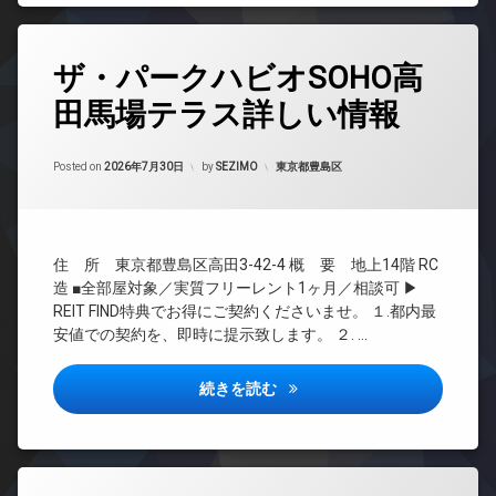
駐
ド
宅
ト
輪
ア
配
ロ
場
ホ
タ
ボ
ッ
ン
ザ・パークハビオSOHO高
グ
ッ
ク
ク
イ
田馬場テラス詳しい情報
デ
24
ス
ン
ザ
時
タ
敷
イ
間
ー
地
ナ
管
カテゴリー:
Posted on
2026年7月30日
by
SEZIMO
東京都豊島区
ネ
内
ー
理
ッ
ゴ
ズ
ト
BS
ミ
バ
無
置
CATV
イ
料
き
住 所 東京都豊島区高田3-42-4 概 要 地上14階 RC
CS
ク
場
オ
造 ■全部屋対象／実質フリーレント1ヶ月／相談可 ▶
置
REIT
ー
REIT FIND特典でお得にご契約くださいませ。 １.都内最
防
き
系ブ
ト
犯
安値での契約を、即時に提示致します。 ２. …
場
ラン
ロ
カ
ドマ
ペ
ッ
メ
ンシ
ッ
ク
ザ・パークハビオSOHO高田
続きを読む
ラ
ョン
ト
デ
駐
可
TV
ザ
車
ド
宅
イ
場
ア
配
ナ
駐
ホ
ボ
ー