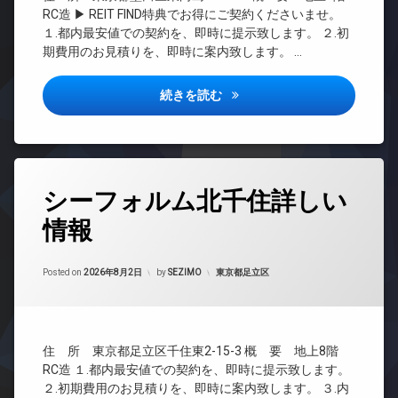
CS
エ
置
RC造 ▶ REIT FIND特典でお得にご契約くださいませ。
防
TV
レ
き
１.都内最安値での契約を、即時に提示致します。 ２.初
犯
ド
ベ
場
期費用のお見積りを、即時に案内致します。 …
カ
ア
ー
ペ
メ
ホ
タ
ッ
ラ
ン
ー
ジェノヴィア東向島4詳しい情
続きを読む
ト
駐
イ
オ
可
車
ン
ー
内
場
タ
ト
廊
ー
ロ
駐
下
ネ
ッ
輪
タ
ッ
シーフォルム北千住詳しい
宅
ク
場
グ
ト
配
デ
情報
無
24
ボ
ザ
料
時
ッ
イ
間
ク
エ
ナ
管
カテゴリー:
Posted on
2026年8月2日
by
SEZIMO
東京都足立区
ス
レ
ー
理
ベ
敷
ズ
ー
BS
地
バ
タ
内
CATV
イ
ー
ゴ
住 所 東京都足立区千住東2-15-3 概 要 地上8階
ク
CS
ミ
オ
置
RC造 １.都内最安値での契約を、即時に提示致します。
置
REIT
ー
き
２.初期費用のお見積りを、即時に案内致します。 ３.内
き
系ブ