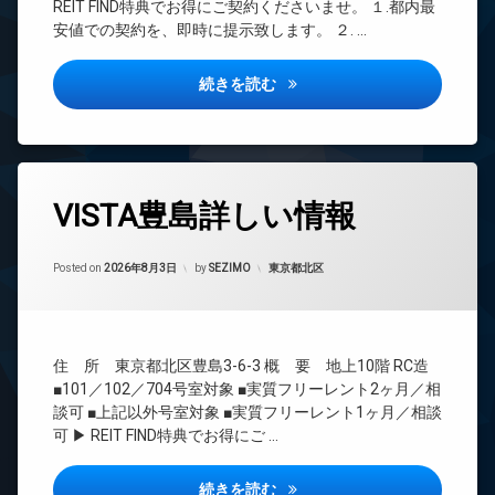
ー
REIT FIND特典でお得にご契約くださいませ。 １.都内最
ー
系ブ
ズ
安値での契約を、即時に提示致します。 ２. …
タ
ラン
バ
ー
ドマ
イ
ンシ
オ
ベルシードステアー大森北詳し
続きを読む
ク
ョン
ー
置
ト
TV
き
ロ
ド
場
ッ
ア
ペ
ク
ホ
タ
ッ
ン
VISTA豊島詳しい情報
デ
グ
ト
ザ
イ
可
24
イ
ン
時
内
ナ
カテゴリー:
Posted on
2026年8月3日
by
SEZIMO
東京都北区
タ
間
廊
ー
ー
管
下
ズ
ネ
理
ッ
宅
ペ
ト
BS
配
ッ
住 所 東京都北区豊島3-6-3 概 要 地上10階 RC造
無
ボ
ト
CATV
■101／102／704号室対象 ■実質フリーレント2ヶ月／相
料
ッ
可
CS
談可 ■上記以外号室対象 ■実質フリーレント1ヶ月／相談
ク
オ
宅
可 ▶ REIT FIND特典でお得にご …
ス
REIT
ー
配
系ブ
ト
敷
ボ
ラン
ロ
地
ッ
VISTA豊島詳しい情報
続きを読む