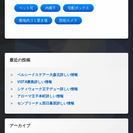
ペット可
内廊下
宅配ボックス
敷地内ゴミ置き場
防犯カメラ
左サイドバー
最近の投稿
ベルシードステアー大森北詳しい情報
VISTA豊島詳しい情報
シティウォーク王子デュー詳しい情報
アローマ王子本町詳しい情報
センプリーチェ西日暮里詳しい情報
アーカイブ