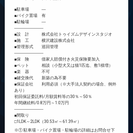
■駐車場 ―
■バイク置場 有
■駐輪場 ―
―――――――
■設 計 株式会社トゥイズムデザインスタジオ
■施 工 横沢建設株式会社
■管理形式 巡回管理
―――――――
■保 険 借家人賠償付き火災保険要加入
■ペット 相談（小型犬又は猫1匹迄、敷1積増）
■楽 器 不可
■鍵交換代 新築の為不要
■保証会社 利用必須（※大手法人契約の場合、例外
あり）
初回保証委託料/月額賃料等の30％～50％
年間継続料/0.8万円～1.0万円
―――――――
■間取り
□1LDK～2LDK（30.53㎡～61.39㎡）
※① 駐車場・バイク置場・駐輪場の詳細はお問合せ下