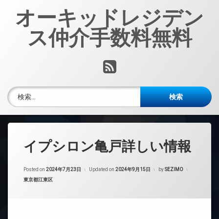
コ
オーキッドレジデン
ン
テ
ス仲介手数料無料
ン
ツ
へ
RSS
ス
キ
ッ
検索:
プ
イプシロン亀戸詳しい情報
Posted on
2024年7月23日
Updated on
2024年9月15日
by
SEZIMO
カテゴリー:
東京都江東区