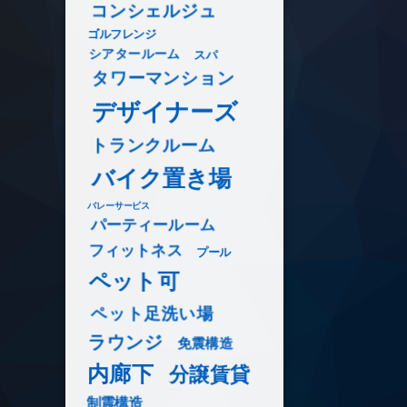
コンシェルジュ
ゴルフレンジ
シアタールーム
スパ
タワーマンション
デザイナーズ
トランクルーム
バイク置き場
バレーサービス
パーティールーム
フィットネス
プール
ペット可
ペット足洗い場
ラウンジ
免震構造
内廊下
分譲賃貸
制震構造