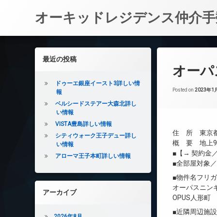
オーキッドレジデンス仲介手
コ
ン
左サイドバー
最近の投稿
テ
オーパ
ン
ツ
ドゥーエ銀座イースト3詳しい情
へ
Posted on
2023年1
報
ス
ベルシードステアー大森北詳し
キ
い情報
ッ
VISTA豊島詳しい情報
プ
住 所 東京都
シティウォーク王子デュー詳し
概 要 地上9
い情報
■【→ 契約
アローマ王子本町詳しい情報
■全部屋対象
■物件名フリ
オーパスニン
アーカイブ
OPUS人形町
■近隣周辺施
2026年8月