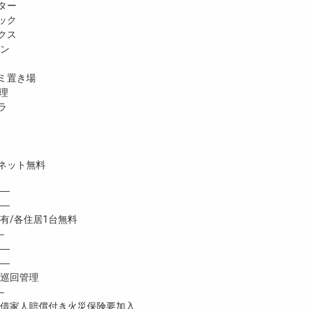
ター
ック
クス
ホン
ミ置き場
理
ラ
ネット無料
―
 ―
/各住居1台無料
―
―
―
巡回管理
―
家人賠償付き火災保険要加入