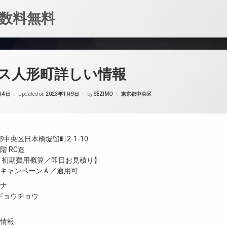
数料無料
ス人形町詳しい情報
カテゴリー:
月4日
Updated on
2023年1月9日
by
SEZIMO
東京都中央区
中央区日本橋堀留町2-1-10
階 RC造
金／初期費用概算／即日お見積り】
／キャンペーンＡ／適用可
ガナ
ギョウチョウ
設情報