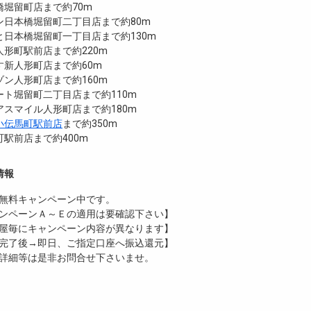
橋堀留町店まで約70m
ン日本橋堀留町二丁目店まで約80m
と日本橋堀留町一丁目店まで約130m
形町駅前店まで約220m
す新人形町店まで約60m
ン人形町店まで約160m
ト堀留町二丁目店まで約110m
スマイル人形町店まで約180m
小伝馬町駅前店
まで約350m
駅前店まで約400m
情報
無料
キャンペーン中です。
ンペーンＡ～Ｅの適用は要確認下さい】
屋毎にキャンペーン内容が異なります】
完了後→即日、ご指定口座へ振込還元】
詳細等は是非お問合せ下さいませ。