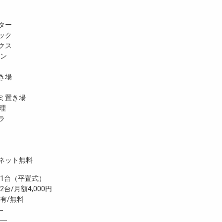
ター
ック
クス
ホン
き場
ミ置き場
理
ラ
ネット無料
台（平置式）
台/月額4,000円
有/無料
―
―