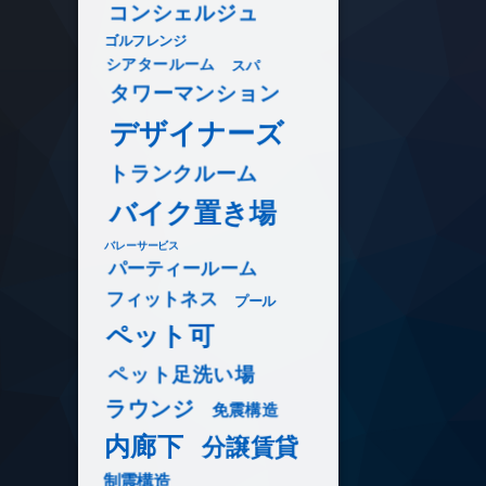
コンシェルジュ
ゴルフレンジ
シアタールーム
スパ
タワーマンション
デザイナーズ
トランクルーム
バイク置き場
バレーサービス
パーティールーム
フィットネス
プール
ペット可
ペット足洗い場
ラウンジ
免震構造
内廊下
分譲賃貸
制震構造