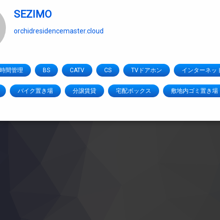
SEZIMO
orchidresidencemaster.cloud
4時間管理
BS
CATV
CS
TVドアホン
インターネッ
バイク置き場
分譲賃貸
宅配ボックス
敷地内ゴミ置き場