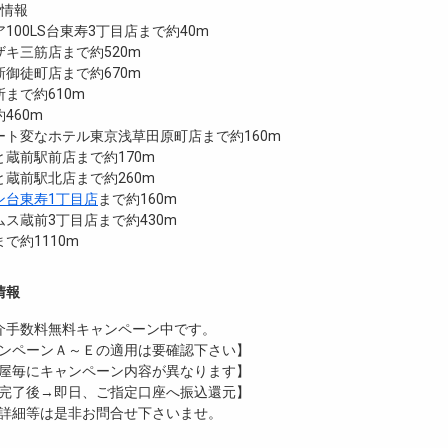
設情報
100LS台東寿3丁目店まで約40m
キ三筋店まで約520m
御徒町店まで約670m
まで約610m
460m
ート変なホテル東京浅草田原町店まで約160m
蔵前駅前店まで約170m
蔵前駅北店まで約260m
ン台東寿1丁目店
まで約160m
ス蔵前3丁目店まで約430m
で約1110m
情報
介手数料無料
キャンペーン中です。
ンペーンＡ～Ｅの適用は要確認下さい】
屋毎にキャンペーン内容が異なります】
完了後→即日、ご指定口座へ振込還元】
詳細等は是非お問合せ下さいませ。