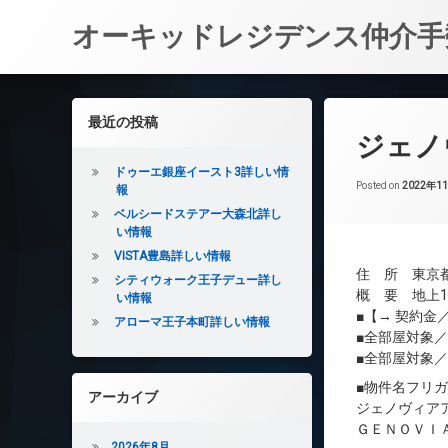
オーキッドレジデンス仲介手
コ
ン
左サイドバー
最近の投稿
テ
ジェノ
ン
ツ
ドゥーエ銀座イースト3詳しい情
へ
Posted on
2022年1
報
ス
ベルシードステアー大森北詳し
キ
い情報
ッ
VISTA豊島詳しい情報
プ
住 所 東京都
シティウォーク王子デュー詳し
概 要 地上13
い情報
■【→ 契約
アローマ王子本町詳しい情報
■全部屋対象
■全部屋対象
■物件名フリ
アーカイブ
ジェノヴィア
ＧＥＮＯＶＩ
2026年8月