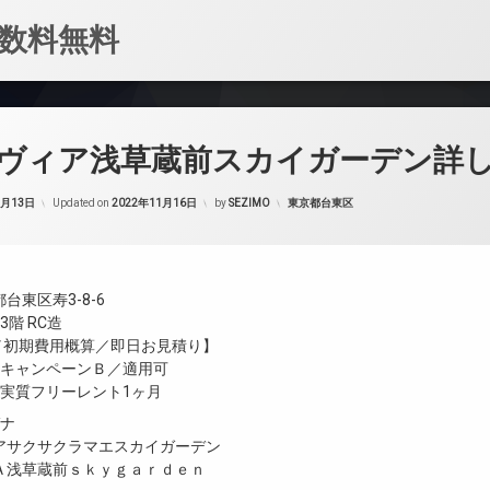
数料無料
ヴィア浅草蔵前スカイガーデン詳
カテゴリー:
1月13日
Updated on
2022年11月16日
by
SEZIMO
東京都台東区
台東区寿3-8-6
階 RC造
金／初期費用概算／即日お見積り】
／キャンペーンＢ／適用可
／実質フリーレント1ヶ月
ガナ
アサクサクラマエスカイガーデン
Ａ浅草蔵前ｓｋｙｇａｒｄｅｎ