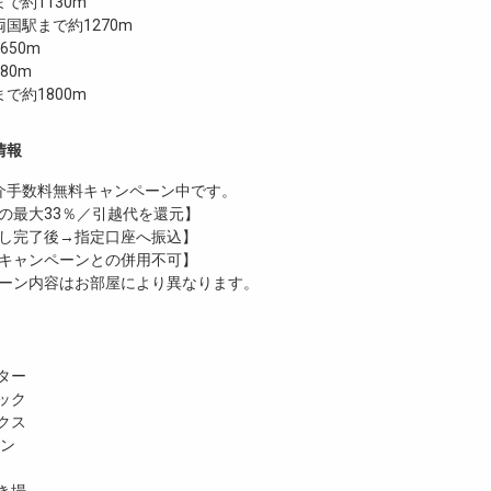
で約1130m
国駅まで約1270m
650m
80m
まで約1800m
情報
介手数料無料
キャンペーン中です。
の最大33％／引越代を還元】
し完了後→指定口座へ振込】
キャンペーンとの併用不可】
ーン内容はお部屋により異なります。
ター
ック
クス
ホン