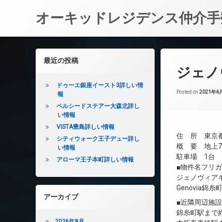
オーキッドレジデンス仲介手
コ
ン
左サイドバー
最近の投稿
テ
ジェノ
ン
ツ
ドゥーエ銀座イースト3詳しい情
へ
Posted on
2021年6
報
ス
ベルシードステアー大森北詳し
キ
い情報
ッ
VISTA豊島詳しい情報
プ
住 所 東京都
シティウォーク王子デュー詳し
概 要 地上7
い情報
駐車場 1台
アローマ王子本町詳しい情報
■物件名フリ
ジェノヴィア
Genovia錦
アーカイブ
■近隣周辺施
錦糸町駅まで約
2026年8月