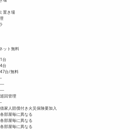
き場
ミ置き場
理
ラ
ネット無料
1台
4台
7台/無料
―
―
―
巡回管理
―
家人賠償付き火災保険要加入
各部屋毎に異なる
各部屋毎に異なる
各部屋毎に異なる