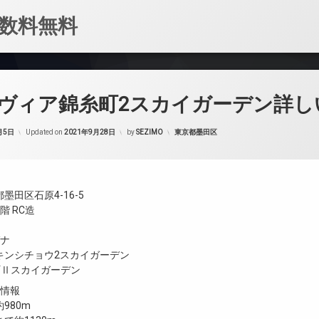
数料無料
ヴィア錦糸町2スカイガーデン詳し
カテゴリー:
月5日
Updated on
2021年9月28日
by
SEZIMO
東京都墨田区
墨田区石原4-16-5
階 RC造
ガナ
キンシチョウ2スカイガーデン
糸町Ⅱスカイガーデン
設情報
980m