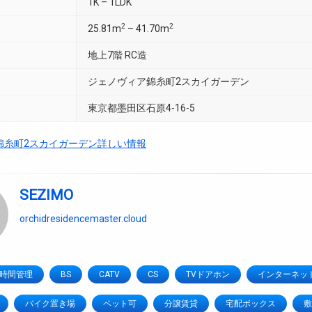
1K – 1LDK
2
2
25.81m
– 41.70m
地上7階 RC造
ジェノヴィア錦糸町2スカイガーデン
東京都墨田区石原4-16-5
錦糸町2スカイガーデン詳しい情報
SEZIMO
orchidresidencemaster.cloud
4時間管理
BS
CATV
CS
TVドアホン
インターネッ
バイク置き場
ペット可
分譲賃貸
宅配ボックス
敷