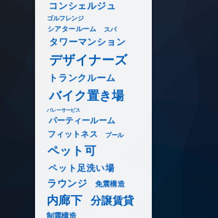
コンシェルジュ
ゴルフレンジ
シアタールーム
スパ
タワーマンション
デザイナーズ
トランクルーム
バイク置き場
バレーサービス
パーティールーム
フィットネス
プール
ペット可
ペット足洗い場
ラウンジ
免震構造
内廊下
分譲賃貸
制震構造