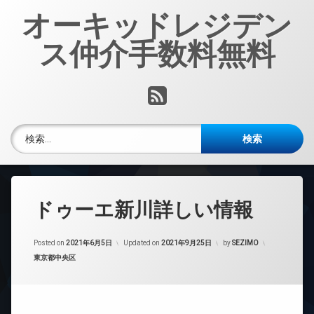
コ
オーキッドレジデン
ン
テ
ス仲介手数料無料
ン
ツ
へ
RSS
ス
キ
ッ
検索:
プ
ドゥーエ新川詳しい情報
Posted on
2021年6月5日
Updated on
2021年9月25日
by
SEZIMO
カテゴリー:
東京都中央区