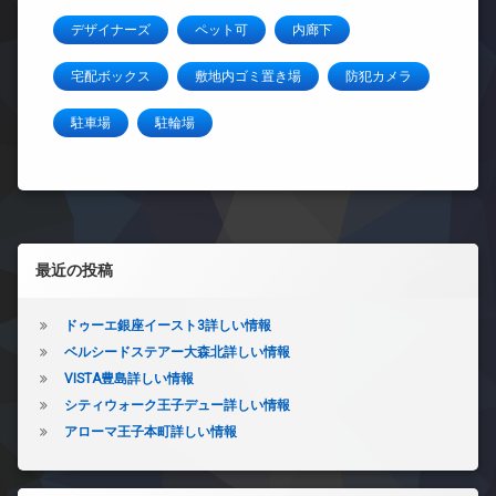
デザイナーズ
ペット可
内廊下
宅配ボックス
敷地内ゴミ置き場
防犯カメラ
駐車場
駐輪場
左サイドバー
最近の投稿
ドゥーエ銀座イースト3詳しい情報
ベルシードステアー大森北詳しい情報
VISTA豊島詳しい情報
シティウォーク王子デュー詳しい情報
アローマ王子本町詳しい情報