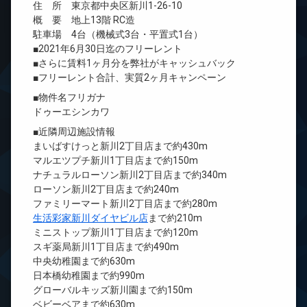
住 所 東京都中央区新川1-26-10
概 要 地上13階 RC造
駐車場 4台（機械式3台・平置式1台）
■2021年6月30日迄のフリーレント
■さらに賃料1ヶ月分を弊社がキャッシュバック
■フリーレント合計、実質2ヶ月キャンペーン
■物件名フリガナ
ドゥーエシンカワ
■近隣周辺施設情報
まいばすけっと新川2丁目店まで約430m
マルエツプチ新川1丁目店まで約150m
ナチュラルローソン新川2丁目店まで約340m
ローソン新川2丁目店まで約240m
ファミリーマート新川2丁目店まで約280m
生活彩家新川ダイヤビル店
まで約210m
ミニストップ新川1丁目店まで約120m
スギ薬局新川1丁目店まで約490m
中央幼稚園まで約630m
日本橋幼稚園まで約990m
グローバルキッズ新川園まで約150m
ベビーベアまで約630m