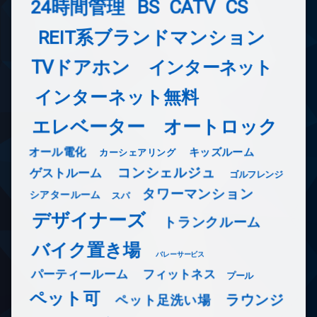
24時間管理
BS
CATV
CS
REIT系ブランドマンション
TVドアホン
インターネット
インターネット無料
エレベーター
オートロック
オール電化
キッズルーム
カーシェアリング
コンシェルジュ
ゲストルーム
ゴルフレンジ
タワーマンション
シアタールーム
スパ
デザイナーズ
トランクルーム
バイク置き場
バレーサービス
フィットネス
パーティールーム
プール
ペット可
ラウンジ
ペット足洗い場