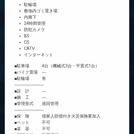
駐輪場
敷地内ゴミ置き場
内廊下
24時間管理
防犯カメラ
BS
CS
CATV
インターネット
■駐車場 4台（機械式3台・平置式1台）
■バイク置場 ―
■駐輪場 有
―――――――
■設 計 ―
■施 工 ―
■管理形式 巡回管理
―――――――
■保 険 借家人賠償付き火災保険要加入
■ペット 不可
■楽 器 不可