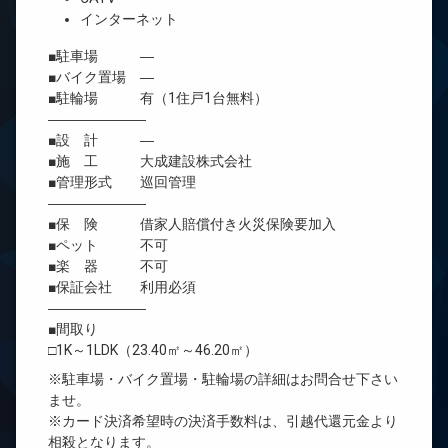
インターネット
■駐車場 ―
■バイク置場 ―
■駐輪場 有（1住戸1台無料）
―――――――
■設 計 ―
■施 工 大成建設株式会社
■管理形式 巡回管理
―――――――
■保 険 借家人賠償付き火災保険要加入
■ペット 不可
■楽 器 不可
■保証会社 利用必須
―――――――
■間取り
□1K～1LDK（23.40㎡～46.20㎡）
※駐車場・バイク置場・駐輪場の詳細はお問合せ下さい
ませ。
※カード決済希望時の決済手数料は、引越代還元金より
相殺となります。