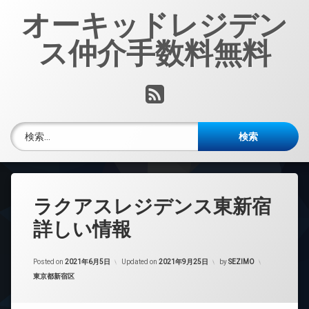
コ
オーキッドレジデン
ン
テ
ス仲介手数料無料
ン
ツ
へ
RSS
ス
キ
ッ
検索:
プ
ラクアスレジデンス東新宿
詳しい情報
Posted on
2021年6月5日
Updated on
2021年9月25日
by
SEZIMO
カテゴリー:
東京都新宿区