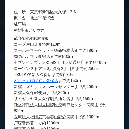
住 所 東京都新宿区大久保2-2-6
概 要 地上10階 S造
駐車場 ―
■物件名フリガナ
■近隣周辺施設情報
コープ戸山店まで約120m
スーパーマーケット三徳新宿本店まで約180m
肉のハナマサ新宿店まで約830m
セブンイレブン大久保2丁目明治通り店まで約100m
ローソンストア100大久保2丁目店まで約230m
TSUTAYA新大久保店まで約180m
どらっぐぱぱす大久保店
まで約160m
新宿コズミックスポーツセンターまで約400m
新宿大久保郵便局まで約300m
サイゼリヤ新大久保明治通り店まで約150m
独立行政法人国立国際医療研究センター病院まで約
830m
医療法人社団広恵会春山記念病院まで約1300m
戸塚警察署まで約1300m