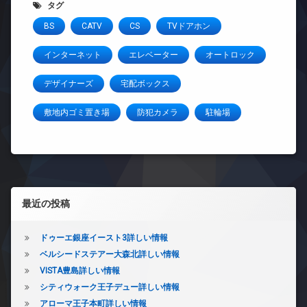
タグ
BS
CATV
CS
TVドアホン
インターネット
エレベーター
オートロック
デザイナーズ
宅配ボックス
敷地内ゴミ置き場
防犯カメラ
駐輪場
左サイドバー
最近の投稿
ドゥーエ銀座イースト3詳しい情報
ベルシードステアー大森北詳しい情報
VISTA豊島詳しい情報
シティウォーク王子デュー詳しい情報
アローマ王子本町詳しい情報