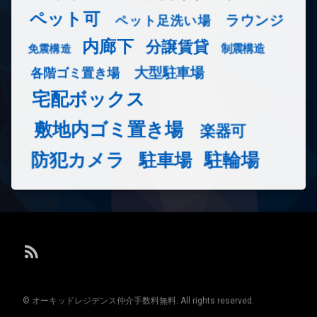
ペット可
ラウンジ
ペット足洗い場
内廊下
分譲賃貸
免震構造
制震構造
大型駐車場
各階ゴミ置き場
宅配ボックス
敷地内ゴミ置き場
楽器可
防犯カメラ
駐輪場
駐車場
RSS
© オーキッドレジデンス仲介手数料無料. All rights reserved.