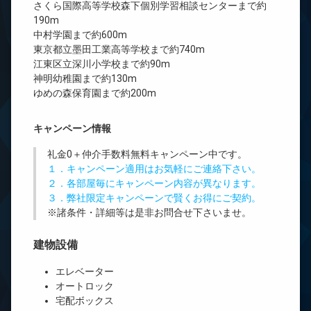
さくら国際高等学校森下個別学習相談センターまで約
190m
中村学園まで約600m
東京都立墨田工業高等学校まで約740m
江東区立深川小学校まで約90m
神明幼稚園まで約130m
ゆめの森保育園まで約200m
キャンペーン情報
礼金0
＋
仲介手数料無料
キャンペーン中です。
１．キャンペーン適用はお気軽にご連絡下さい。
２．各部屋毎にキャンペーン内容が異なります。
３．弊社限定キャンペーンで賢くお得にご契約。
※諸条件・詳細等は是非お問合せ下さいませ。
建物設備
エレベーター
オートロック
宅配ボックス