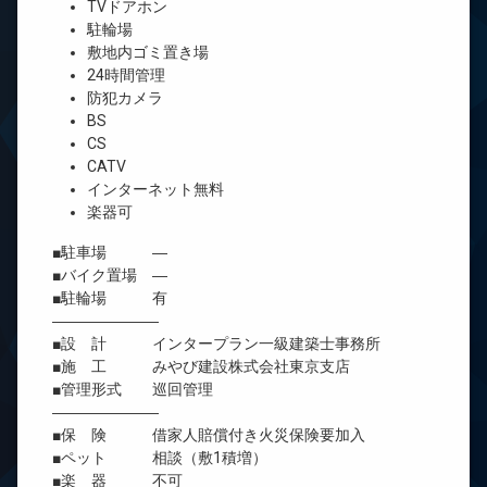
TVドアホン
駐輪場
敷地内ゴミ置き場
24時間管理
防犯カメラ
BS
CS
CATV
インターネット無料
楽器可
■駐車場 ―
■バイク置場 ―
■駐輪場 有
―――――――
■設 計 インタープラン一級建築士事務所
■施 工 みやび建設株式会社東京支店
■管理形式 巡回管理
―――――――
■保 険 借家人賠償付き火災保険要加入
■ペット 相談（敷1積増）
■楽 器 不可