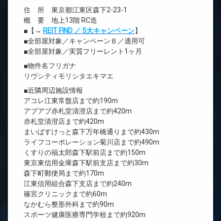
住 所 東京都江東区森下2-23-1
概 要 地上13階 RC造
■【→
REIT FIND ／ 5大キャンペーン
】
■全部屋対象／キャンペーンＢ／適用可
■全部屋対象／実質フリーレント1ヶ月
■物件名フリガナ
リヴシティモリシタエキマエ
■近隣周辺施設情報
アコレ江東常盤店まで約190m
アブアブ赤札堂清澄店まで約420m
赤札堂清澄店まで約420m
まいばすけっと森下万年橋通りまで約430m
ライフコーポレーション菊川店まで約490m
くすりの福太郎森下駅前店まで約150m
東京東信用金庫森下駅前支店まで約30m
森下町郵便局まで約170m
江東信用組合森下支店まで約240m
篠宮クリニックまで約60m
なかむら整形外科まで約90m
スポーツ健康医療専門学校まで約920m