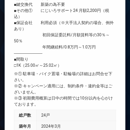
■鍵交換代 新築の為不要
■その他① にじいろサポート24 月額2,200円（税
込）
■保証会社 利用必須（※大手法人契約の場合、例外
あり）
初回保証委託料/月額賃料等の30％～
50％
年間継続料/0.8万円～1.0万円
―――――――
■間取り
□1K（25.00㎡～25.02㎡）
※① 駐車場・バイク置場・駐輪場の詳細はお問合せ下
さい。
※② キャンペーン適用には、制約条件・違約金等はご
ざいません。
※③ 初期費用概算は日中の時間では10分以内を心がけ
ております。
総戸数
24戸
築年月
2024年3月