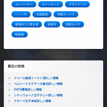
エレベーター
オートロック
デザイナーズ
ペット可
分譲賃貸
宅配ボックス
敷地内ゴミ置き場
楽器可
防犯カメラ
駐輪場
左サイドバー
最近の投稿
ドゥーエ銀座イースト3詳しい情報
ベルシードステアー大森北詳しい情報
VISTA豊島詳しい情報
シティウォーク王子デュー詳しい情報
アローマ王子本町詳しい情報