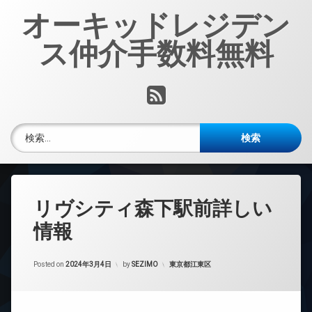
コ
オーキッドレジデン
ン
テ
ス仲介手数料無料
ン
ツ
へ
RSS
ス
キ
ッ
検索:
プ
リヴシティ森下駅前詳しい
情報
カテゴリー:
Posted on
2024年3月4日
by
SEZIMO
東京都江東区