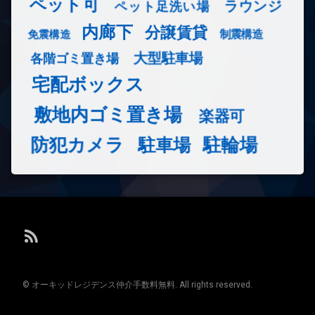
ペット可
ラウンジ
ペット足洗い場
内廊下
分譲賃貸
免震構造
制震構造
大型駐車場
各階ゴミ置き場
宅配ボックス
敷地内ゴミ置き場
楽器可
防犯カメラ
駐輪場
駐車場
RSS
© オーキッドレジデンス仲介手数料無料. All rights reserved.