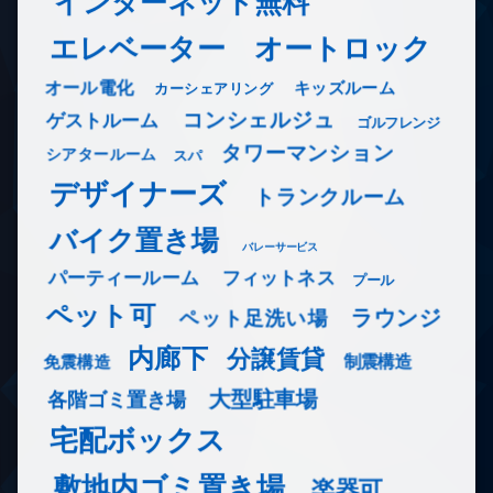
インターネット無料
エレベーター
オートロック
オール電化
キッズルーム
カーシェアリング
コンシェルジュ
ゲストルーム
ゴルフレンジ
タワーマンション
シアタールーム
スパ
デザイナーズ
トランクルーム
バイク置き場
バレーサービス
フィットネス
パーティールーム
プール
ペット可
ラウンジ
ペット足洗い場
内廊下
分譲賃貸
免震構造
制震構造
大型駐車場
各階ゴミ置き場
宅配ボックス
敷地内ゴミ置き場
楽器可