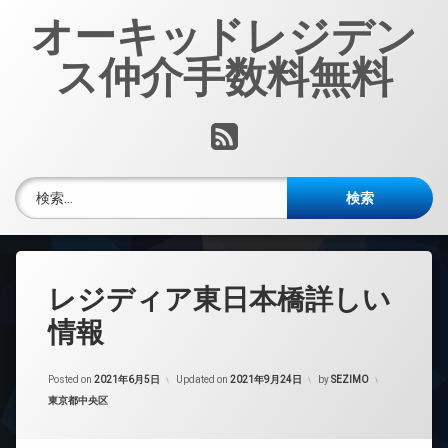
コ
オーキッドレジデン
ン
テ
ス仲介手数料無料
ン
ツ
へ
RSS
ス
キ
ッ
検索:
プ
レジディア東日本橋詳しい
情報
Posted on
2021年6月5日
Updated on
2021年9月24日
by
SEZIMO
カテゴリー:
東京都中央区