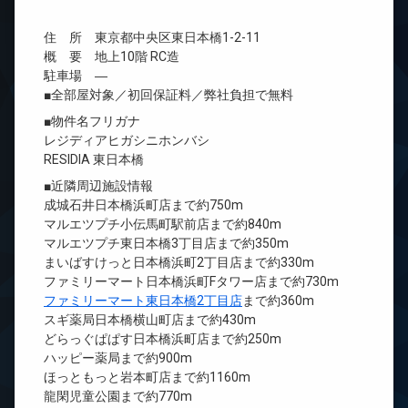
住 所 東京都中央区東日本橋1-2-11
概 要 地上10階 RC造
駐車場 ―
■全部屋対象／初回保証料／弊社負担で無料
■物件名フリガナ
レジディアヒガシニホンバシ
RESIDIA 東日本橋
■近隣周辺施設情報
成城石井日本橋浜町店まで約750m
マルエツプチ小伝馬町駅前店まで約840m
マルエツプチ東日本橋3丁目店まで約350m
まいばすけっと日本橋浜町2丁目店まで約330m
ファミリーマート日本橋浜町Fタワー店まで約730m
ファミリーマート東日本橋2丁目店
まで約360m
スギ薬局日本橋横山町店まで約430m
どらっぐぱぱす日本橋浜町店まで約250m
ハッピー薬局まで約900m
ほっともっと岩本町店まで約1160m
龍閑児童公園まで約770m