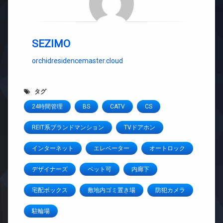
SEZIMO
orchidresidencemaster.cloud
タグ
24時間管理
BS
CATV
CS
REIT系ブランドマンション
TVドアホン
インターネット
エレベーター
オートロック
デザイナーズ
ペット可
内廊下
宅配ボックス
敷地内ゴミ置き場
防犯カメラ
駐輪場