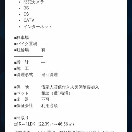
防犯カメラ
BS
CS
CATV
インターネット
■駐車場 ―
■バイク置場 ―
■駐輪場 有
―――――――
■設 計 ―
■施 工 ―
■管理形式 巡回管理
―――――――
■保 険 借家人賠償付き火災保険要加入
■ペット 相談（敷1積増）
■楽 器 不可
■保証会社 利用必須
―――――――
■間取り
□1R～1LDK（22.39㎡～46.56㎡）