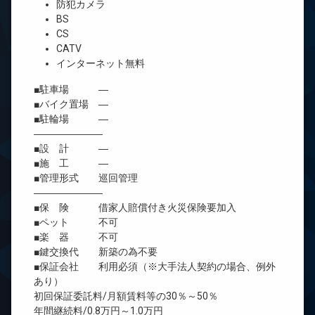
防犯カメラ
BS
CS
CATV
インターネット無料
■駐車場 ―
■バイク置場 ―
■駐輪場 ―
―――――――
■設 計 ―
■施 工 ―
■管理形式 巡回管理
―――――――
■保 険 借家人賠償付き火災保険要加入
■ペット 不可
■楽 器 不可
■鍵交換代 新築の為不要
■保証会社 利用必須（※大手法人契約の場合、例外
あり）
初回保証委託料/月額賃料等の30％～50％
年間継続料/0.8万円～1.0万円