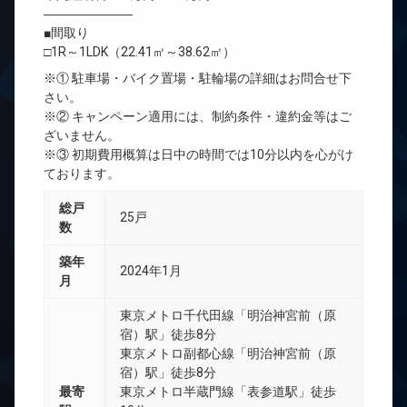
―――――――
■間取り
□1R～1LDK（22.41㎡～38.62㎡）
※① 駐車場・バイク置場・駐輪場の詳細はお問合せ下
さい。
※② キャンペーン適用には、制約条件・違約金等はご
ざいません。
※③ 初期費用概算は日中の時間では10分以内を心がけ
ております。
総戸
25戸
数
築年
2024年1月
月
東京メトロ千代田線「明治神宮前（原
宿）駅」徒歩8分
東京メトロ副都心線「明治神宮前（原
宿）駅」徒歩8分
最寄
東京メトロ半蔵門線「表参道駅」徒歩