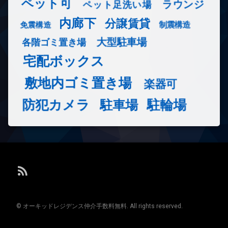
ペット可
ラウンジ
ペット足洗い場
内廊下
分譲賃貸
免震構造
制震構造
大型駐車場
各階ゴミ置き場
宅配ボックス
敷地内ゴミ置き場
楽器可
防犯カメラ
駐輪場
駐車場
RSS
© オーキッドレジデンス仲介手数料無料. All rights reserved.