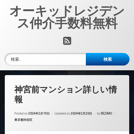
コ
オーキッドレジデン
ン
テ
ス仲介手数料無料
ン
ツ
へ
RSS
ス
キ
ッ
検索:
プ
神宮前マンション詳しい情
報
Posted on
2024年2月19日
Updated on
2024年2月20日
by
SEZIMO
カテゴリー:
東京都渋谷区