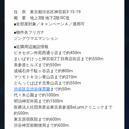
住 所 東京都渋谷区神宮前3-15-19
概 要 地上3階 地下2階 RC造
■全部屋対象／キャンペーンＡ／適用可
■物件名フリガナ
ジングウマエマンション
■近隣周辺施設情報
ビオセボン外苑西通り店まで約450m
まいばすけっと神宮前2丁目商店街店まで約550m
表参道ヒルズまで約550m
成城石井千駄ヶ谷店まで約800m
マツモトキヨシ青山店まで約210m
どらっぐぱぱす北青山店まで約550m
渋谷区立渋谷保育園
まで約50m
代々木公園まで約1000m
明治神宮外苑まで約1500m
医療法人社団美星会東京表参道BeLumiクリニックまで
約500m
東京原宿医院まで約600m
渋谷神宮前郵便局まで約600m