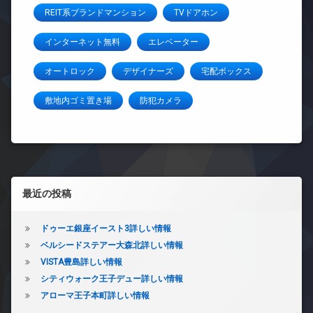
REIT系ブランドマンション
TVドアホン
インターネット無料
エレベーター
オートロック
デザイナーズ
宅配ボックス
敷地内ゴミ置き場
防犯カメラ
左サイドバー
最近の投稿
ドゥーエ銀座イースト3詳しい情報
ベルシードステアー大森北詳しい情報
VISTA豊島詳しい情報
シティウォーク王子デュー詳しい情報
アローマ王子本町詳しい情報