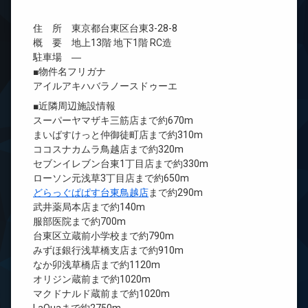
住 所 東京都台東区台東3-28-8
概 要 地上13階 地下1階 RC造
駐車場 ―
■物件名フリガナ
アイルアキハバラノースドゥーエ
■近隣周辺施設情報
スーパーヤマザキ三筋店まで約670m
まいばすけっと仲御徒町店まで約310m
ココスナカムラ鳥越店まで約320m
セブンイレブン台東1丁目店まで約330m
ローソン元浅草3丁目店まで約650m
どらっぐぱぱす台東鳥越店
まで約290m
武井薬局本店まで約140m
服部医院まで約700m
台東区立蔵前小学校まで約790m
みずほ銀行浅草橋支店まで約910m
なか卯浅草橋店まで約1120m
オリジン蔵前まで約1020m
マクドナルド蔵前まで約1020m