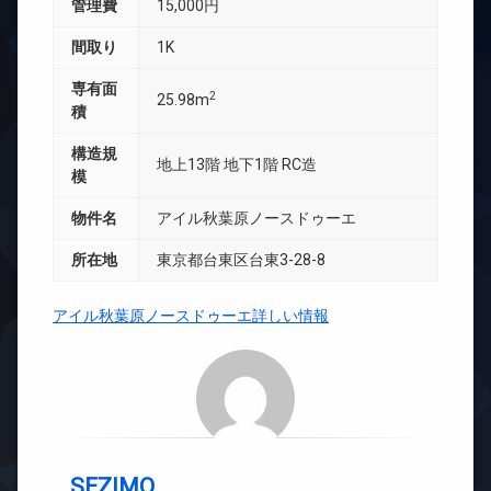
管理費
15,000円
間取り
1K
専有面
2
25.98m
積
構造規
地上13階 地下1階 RC造
模
物件名
アイル秋葉原ノースドゥーエ
所在地
東京都台東区台東3-28-8
アイル秋葉原ノースドゥーエ詳しい情報
SEZIMO