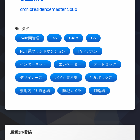
orchidresidencemaster.cloud
タグ
24時間管理
BS
CATV
CS
REIT系ブランドマンション
TVドアホン
インターネット
エレベーター
オートロック
デザイナーズ
バイク置き場
宅配ボックス
敷地内ゴミ置き場
防犯カメラ
駐輪場
左サイドバー
最近の投稿