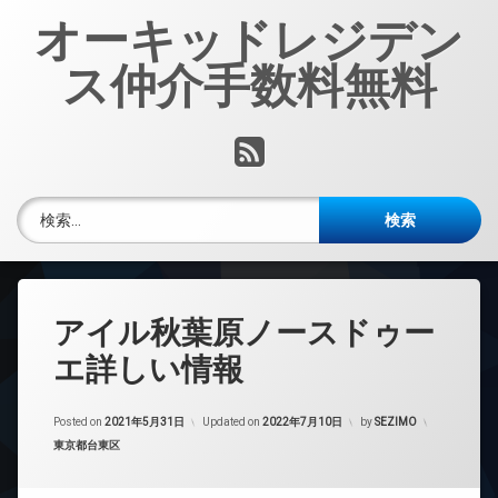
コ
オーキッドレジデン
ン
テ
ス仲介手数料無料
ン
ツ
へ
RSS
ス
キ
ッ
検索:
プ
アイル秋葉原ノースドゥー
エ詳しい情報
Posted on
2021年5月31日
Updated on
2022年7月10日
by
SEZIMO
カテゴリー:
東京都台東区