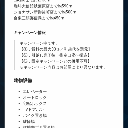
LaQuaまで約2750m
珈琲大使館秋葉原店まで約590m
ジョナサン新御徒町店まで約500m
台東三筋郵便局まで約450m
キャンペーン情報
キャンペーン中です。
【①．賃料の最大33％／引越代を還元】
【②．引越し完了後→指定口座へ振込】
【③．限定キャンペーンとの併用不可】
※キャンペーン内容はお部屋により異なります。
建物設備
エレベーター
オートロック
宅配ボックス
TVドアホン
バイク置き場
駐輪場
敷地内ゴミ置き場