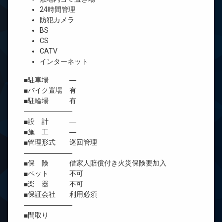
24時間管理
防犯カメラ
BS
CS
CATV
インターネット
■駐車場 ―
■バイク置場 有
■駐輪場 有
―――――――
■設 計 ―
■施 工 ―
■管理形式 巡回管理
―――――――
■保 険 借家人賠償付き火災保険要加入
■ペット 不可
■楽 器 不可
■保証会社 利用必須
―――――――
■間取り