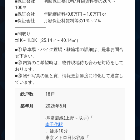
■保証会社 初回保証委託料/月額賃料等の20％～
100％
■保証会社 年間継続料/0.8万円～1.0万円 or
■保証会社 月額保証料賃料等の1％～2％
―――――――
■間取り
□1K～1LDK（25.14㎡～40.14㎡）
■① 駐車場・バイク置場・駐輪場の詳細は、是非お問合
せ下さい。
■② 内覧のご希望時は、物件現地待ち合わせ対応をして
おります。
■③ 物件写真の量と質、情報更新鮮度に特化して運営し
ています。
総戸数
18戸
築年月
2026年5月
JR常磐線(上野～取手)「
南千住駅
」徒歩10分
東京メトロ日比谷線「