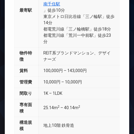
南千住駅
最寄駅
」徒歩10分
東京メトロ日比谷線「三ノ輪駅」徒歩
14分
都電荒川線「三ノ輪橋駅」徒歩18分
都電荒川線「荒川一中前駅」徒歩23
分
物件特
REIT系ブランドマンション、デザイ
徴
ナーズ
賃料
100,000円 – 143,000円
管理費
10,000円 – 10,000円
間取り
1K – 1LDK
専有面
2
2
25.14m
– 40.14m
積
構造規
地上10階 鉄骨造
模