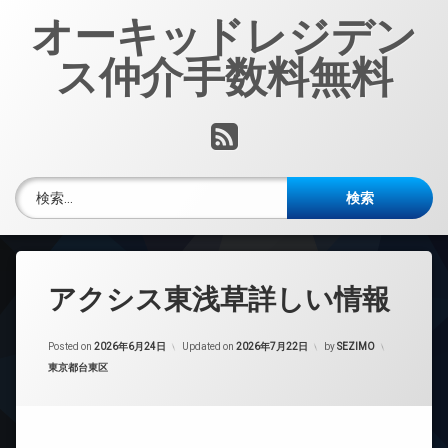
コ
オーキッドレジデン
ン
テ
ス仲介手数料無料
ン
ツ
へ
RSS
ス
キ
ッ
検索:
プ
アクシス東浅草詳しい情報
Posted on
2026年6月24日
Updated on
2026年7月22日
by
SEZIMO
カテゴリー:
東京都台東区