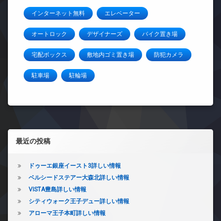
インターネット無料
エレベーター
オートロック
デザイナーズ
バイク置き場
宅配ボックス
敷地内ゴミ置き場
防犯カメラ
駐車場
駐輪場
左サイドバー
最近の投稿
ドゥーエ銀座イースト3詳しい情報
ベルシードステアー大森北詳しい情報
VISTA豊島詳しい情報
シティウォーク王子デュー詳しい情報
アローマ王子本町詳しい情報