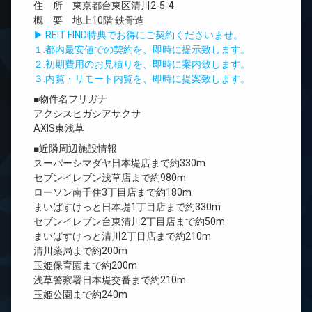
住 所 東京都台東区清川2-5-4
概 要 地上10階 鉄骨造
▶ REIT FIND特典でお得にご契約くださいませ。
１.都内最安値での契約を、即時に提示致します。
２.初期費用のお見積りを、即時に案内致します。
３.内覧・リモート内覧を、即時に提案致します。
■物件名フリガナ
アクシスヒガシアサクサ
AXIS東浅草
■近隣周辺施設情報
スーパーシマダヤ日本堤店まで約330m
セブンイレブン浅草店まで約980m
ローソン南千住3丁目店まで約180m
まいばすけっと日本堤1丁目店まで約330m
セブンイレブン台東清川2丁目店まで約50m
まいばすけっと清川2丁目店まで約210m
清川薬局まで約200m
玉姫保育園まで約200m
浅草警察署日本堤交番まで約210m
玉姫公園まで約240m