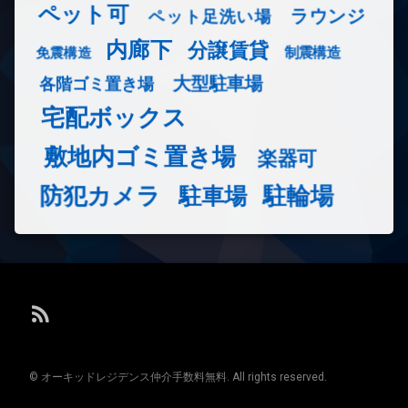
ペット可
ラウンジ
ペット足洗い場
内廊下
分譲賃貸
免震構造
制震構造
大型駐車場
各階ゴミ置き場
宅配ボックス
敷地内ゴミ置き場
楽器可
防犯カメラ
駐輪場
駐車場
RSS
© オーキッドレジデンス仲介手数料無料. All rights reserved.