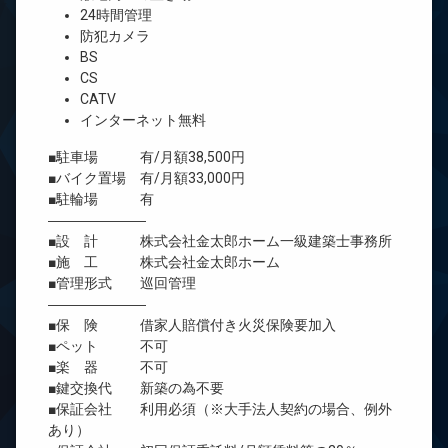
24時間管理
防犯カメラ
BS
CS
CATV
インターネット無料
■駐車場 有/月額38,500円
■バイク置場 有/月額33,000円
■駐輪場 有
―――――――
■設 計 株式会社金太郎ホーム一級建築士事務所
■施 工 株式会社金太郎ホーム
■管理形式 巡回管理
―――――――
■保 険 借家人賠償付き火災保険要加入
■ペット 不可
■楽 器 不可
■鍵交換代 新築の為不要
■保証会社 利用必須（※大手法人契約の場合、例外
あり）