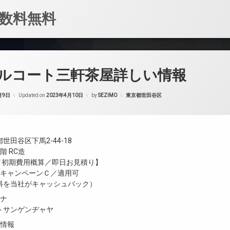
数料無料
ルコート三軒茶屋詳しい情報
カテゴリー:
月9日
Updated on
2023年4月10日
by
SEZIMO
東京都世田谷区
世田谷区下馬2-44-18
階 RC造
金／初期費用概算／即日お見積り】
／キャンペーンＣ／適用可
料を当社がキャッシュバック）
ガナ
トサンゲンヂャヤ
設情報