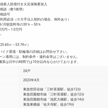
家人賠償付き火災保険要加入
談（敷1積増）
相談可
利用必須（※大手法人契約の場合、例外あり）
/月額賃料等の30％～50％
8万円～1.0万円
―
25.60㎡～53.74㎡）
・バイク置場・駐輪場の詳細はお問合せ下さい。
ペーン適用には、制約条件・違約金等はございません。
用概算は日中の時間では10分以内を心がけております。
24戸
2023年4月
東急世田谷線「三軒茶屋駅」徒歩12分
東急田園都市線「三軒茶屋駅」徒歩12分
東急田園都市線「池尻大橋駅」徒歩14分
東急東横線「祐天寺駅」徒歩19分