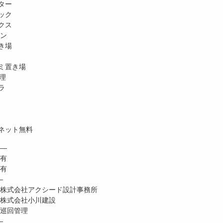
ター
ック
クス
ホン
き場
ミ置き場
理
ラ
ネット無料
―
 有
有
―
式会社アクシード設計事務所
株式会社小川建設
巡回管理
―