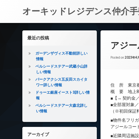
オーキッドレジデンス仲介手
コ
ン
左サイドバー
最近の投稿
テ
アジー
ン
ツ
ガーデンザヴィス不動前詳しい
へ
Posted on
2023年4
情報
ス
ベルシードステアー武蔵小山詳
キ
しい情報
ッ
パークアクシス五反田スカイタ
プ
住 所 東京都
ワー詳しい情報
概 要 地上8
ドゥーエ銀座イースト3詳しい情
■【→ 契約
報
■全部屋対象
ベルシードステアー大森北詳し
（※初回保証
い情報
■物件名フリ
アジールコー
アーカイブ
■近隣周辺施