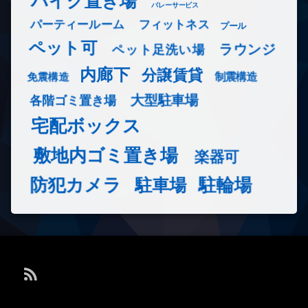
バイク置き場
バレーサービス
フィットネス
パーティールーム
プール
ペット可
ラウンジ
ペット足洗い場
内廊下
分譲賃貸
免震構造
制震構造
大型駐車場
各階ゴミ置き場
宅配ボックス
敷地内ゴミ置き場
楽器可
防犯カメラ
駐輪場
駐車場
RSS