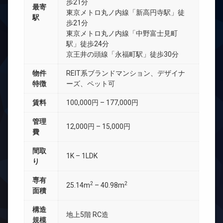
歩21分
最寄
東京メトロ丸ノ内線「新高円寺駅」徒
駅
歩21分
東京メトロ丸ノ内線「中野富士見町
駅」徒歩24分
京王井の頭線「永福町駅」徒歩30分
物件
REIT系ブランドマンション、デザイナ
特徴
ーズ、ペット可
賃料
100,000円 – 177,000円
管理
12,000円 – 15,000円
費
間取
1K – 1LDK
り
専有
2
2
25.14m
– 40.98m
面積
構造
地上5階 RC造
規模