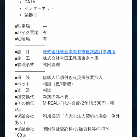
CATV
インターネット
楽器可
■駐車場 ―
■バイク置場 有
■駐輪場 有
―――――――
■設 計
株式会社朝倉崇夫都市建築設計事務所
■施 工 株式会社合田工務店東京本店
■管理形式 巡回管理
―――――――
■保 険 借家人賠償付き火災保険要加入
■ペット 相談（敷1積増）
■楽 器 相談
■鍵交換代 新築の為不要
■その他① M-REALﾌﾟﾚﾐｱﾑ会費/2年16,500円（税
込）
■保証会社 利用必須（※大手法人契約の場合、例外
あり）
■保証会社 初回保証委託料/月額賃料等の20％～
100％