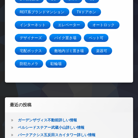
REIT系ブランドマンション
TVドアホン
インターネット
エレベーター
オートロック
デザイナーズ
バイク置き場
ペット可
宅配ボックス
敷地内ゴミ置き場
楽器可
防犯カメラ
駐輪場
左サイドバー
最近の投稿
ガーデンザヴィス不動前詳しい情報
ベルシードステアー武蔵小山詳しい情報
パークアクシス五反田スカイタワー詳しい情報