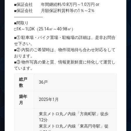
■保証会社 年間継続料/0.8万円～1.0万円 or
■保証会社 月額保証料賃料等の1％～2％
―――――――
■間取り
□1K～1LDK（25.14㎡～40.98㎡）
■① 駐車場・バイク置場・駐輪場の詳細は、是非お問合
せ下さい。
■② 内覧のご希望時は、物件現地待ち合わせ対応をして
おります。
■③ 物件写真の量と質、情報更新鮮度に特化して運営し
ています。
総戸
36戸
数
築年
2025年1月
月
東京メトロ丸ノ内線「方南町駅」徒歩
12分
東京メトロ丸ノ内線「東高円寺駅」徒