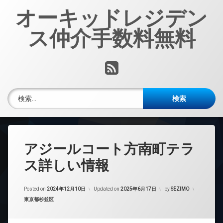
コ
オーキッドレジデン
ン
テ
ス仲介手数料無料
ン
ツ
へ
RSS
ス
キ
ッ
検索:
プ
アジールコート方南町テラ
ス詳しい情報
Posted on
2024年12月10日
Updated on
2025年6月17日
by
SEZIMO
カテゴリー:
東京都杉並区