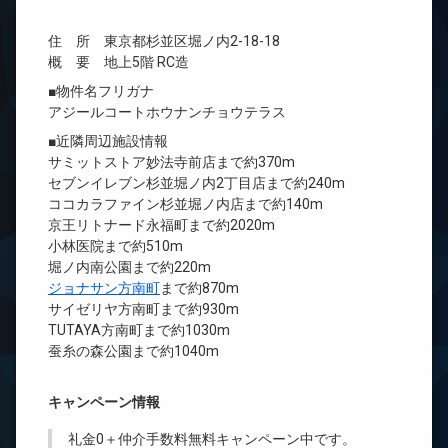
住 所 東京都杉並区堀ノ内2-18-18
概 要 地上5階 RC造
■物件名フリガナ
アジールコートホウナンチョウテラス
■近隣周辺施設情報
サミットストア妙法寺前店まで約370m
セブンイレブン杉並堀ノ内2丁目店まで約240m
ココカラファイン杉並堀ノ内店まで約140m
京王リトナード永福町まで約2020m
小林医院まで約510m
堀ノ内南公園まで約220m
ジョナサン方南町
まで約870m
サイゼリヤ方南町まで約930m
TUTAYA方南町まで約1030m
蚕糸の森公園まで約1040m
キャンペーン情報
礼金0
＋
仲介手数料無料
キャンペーン中です。