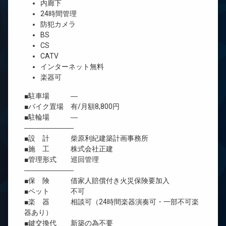
内廊下
24時間管理
防犯カメラ
BS
CS
CATV
インターネット無料
楽器可
■駐車場 ―
■バイク置場 有/月額8,800円
■駐輪場 ―
―――――――
■設 計 柴原利紀建築計画事務所
■施 工 株式会社正建
■管理形式 巡回管理
―――――――
■保 険 借家人賠償付き火災保険要加入
■ペット 不可
■楽 器 相談可（24時間楽器演奏可・一部不可楽
器あり）
■鍵交換代 新築の為不要