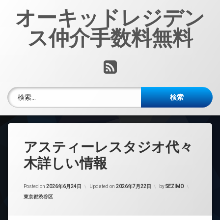
コ
オーキッドレジデン
ン
テ
ス仲介手数料無料
ン
ツ
へ
RSS
ス
キ
ッ
検索:
プ
アスティーレスタジオ代々
木詳しい情報
Posted on
2026年6月24日
Updated on
2026年7月22日
by
SEZIMO
カテゴリー:
東京都渋谷区