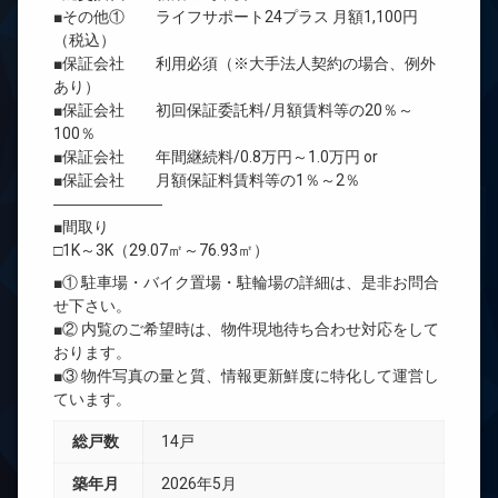
■その他① ライフサポート24プラス 月額1,100円
（税込）
■保証会社 利用必須（※大手法人契約の場合、例外
あり）
■保証会社 初回保証委託料/月額賃料等の20％～
100％
■保証会社 年間継続料/0.8万円～1.0万円 or
■保証会社 月額保証料賃料等の1％～2％
―――――――
■間取り
□1K～3K（29.07㎡～76.93㎡）
■① 駐車場・バイク置場・駐輪場の詳細は、是非お問合
せ下さい。
■② 内覧のご希望時は、物件現地待ち合わせ対応をして
おります。
■③ 物件写真の量と質、情報更新鮮度に特化して運営し
ています。
総戸数
14戸
築年月
2026年5月