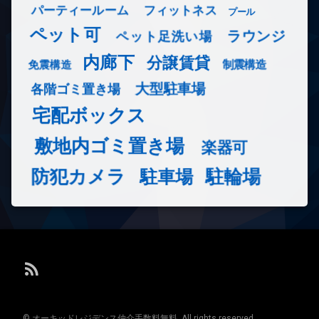
フィットネス
パーティールーム
プール
ペット可
ラウンジ
ペット足洗い場
内廊下
分譲賃貸
免震構造
制震構造
大型駐車場
各階ゴミ置き場
宅配ボックス
敷地内ゴミ置き場
楽器可
防犯カメラ
駐輪場
駐車場
RSS
© オーキッドレジデンス仲介手数料無料. All rights reserved.