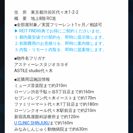
住 所 東京都渋谷区代々木1-2-2
概 要 地上8階 RC造
■全部屋対象／実質フリーレント1ヶ月／相談可
▶ REIT FIND特典でお得にご契約くださいませ。
１.都内最安値での契約を、即時に提示致します。
２.初期費用のお見積りを、即時に案内致します。
３.内覧・リモート内覧を、即時に提案致します。
■物件名フリガナ
アスティーレスタジオヨヨギ
ASTILE studio代々木
■近隣周辺施設情報
ミューズ音楽院まで約310m
ローソン渋谷千駄ヶ谷5丁目店まで約160m
セブンイレブン代々木イーストまで約170m
ファミリーマート代々木1丁目店まで約180m
ローソンクオール代々木駅前店まで約210m
新宿高島屋眼科診療所まで約120m
U CLINIC SHINJUKU
まで約160m
みなみしんじゅく動物病院まで約630m