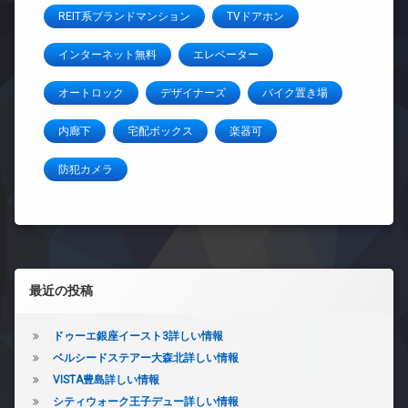
REIT系ブランドマンション
TVドアホン
インターネット無料
エレベーター
オートロック
デザイナーズ
バイク置き場
内廊下
宅配ボックス
楽器可
防犯カメラ
左サイドバー
最近の投稿
ドゥーエ銀座イースト3詳しい情報
ベルシードステアー大森北詳しい情報
VISTA豊島詳しい情報
シティウォーク王子デュー詳しい情報