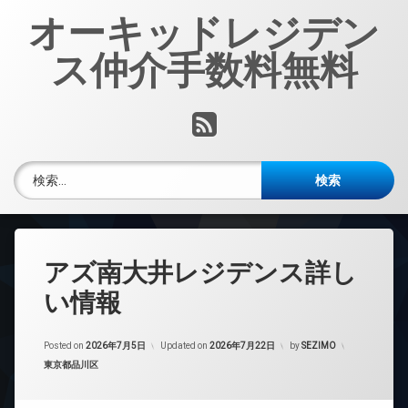
コ
オーキッドレジデン
ン
テ
ス仲介手数料無料
ン
ツ
へ
RSS
ス
キ
ッ
検索:
プ
アズ南大井レジデンス詳し
い情報
Posted on
2026年7月5日
Updated on
2026年7月22日
by
SEZIMO
カテゴリー:
東京都品川区