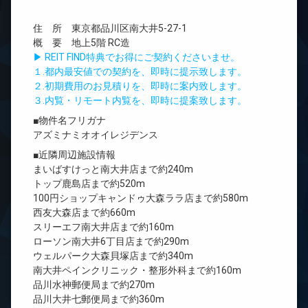
住 所 東京都品川区南大井5-27-1
概 要 地上5階 RC造
▶ REIT FIND特典でお得にご契約くださいませ。
１.都内最安値での契約を、即時に提示致します。
２.初期費用のお見積りを、即時に案内致します。
３.内覧・リモート内覧を、即時に提案致します。
■物件名フリガナ
アズミナミオオイレジデンス
■近隣周辺施設情報
まいばすけっと南大井店まで約240m
トップ鹿島店まで約520m
100円ショップキャンドゥ大森ララ店まで約580m
西友大森店まで約660m
スリーエフ南大井店まで約160m
ローソン南大井6丁目店まで約290m
ウェルパーク大森貝塚店まで約340m
南大井ペインクリニック・整形外科まで約160m
品川水神郵便局まで約270m
品川大井七郵便局まで約360m