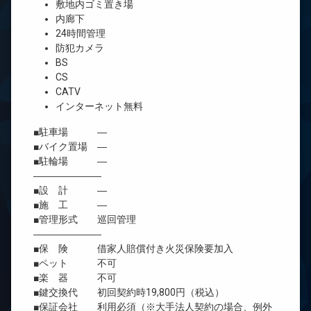
敷地内ゴミ置き場
内廊下
24時間管理
防犯カメラ
BS
CS
CATV
インターネット無料
■駐車場 ―
■バイク置場 ―
■駐輪場 ―
―――――――
■設 計 ―
■施 工 ―
■管理形式 巡回管理
―――――――
■保 険 借家人賠償付き火災保険要加入
■ペット 不可
■楽 器 不可
■鍵交換代 初回契約時19,800円（税込）
■保証会社 利用必須（※大手法人契約の場合、例外