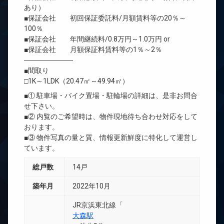
あり）
■保証会社 初回保証委託料/月額賃料等の20％～
100％
■保証会社 年間継続料/0.8万円～1.0万円 or
■保証会社 月額保証料賃料等の1％～2％
―――――――
■間取り
□1K～1LDK（20.47㎡～49.94㎡）
■① 駐車場・バイク置場・駐輪場の詳細は、是非お問合
せ下さい。
■② 内覧のご希望時は、物件現地待ち合わせ対応をして
おります。
■③ 物件写真の量と質、情報更新鮮度に特化して運営し
ています。
総戸数
14戸
築年月
2022年10月
JR京浜東北線「
大森駅