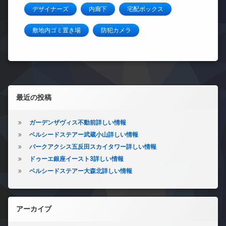
デザイナーズ
内廊下
宅配ボックス
敷地内ゴミ置き場
防犯カメラ
左サイドバー
最近の投稿
ガーデンザヴィス不動前詳しい情報
ベルシードステアー武蔵小山詳しい情報
パークアクシス五反田スカイタワー詳しい情報
ドゥーエ銀座イースト3詳しい情報
ベルシードステアー大森北詳しい情報
アーカイブ