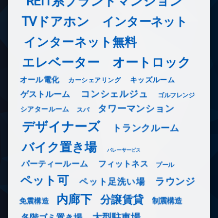
REIT系ブランドマンション
TVドアホン
インターネット
インターネット無料
エレベーター
オートロック
オール電化
キッズルーム
カーシェアリング
コンシェルジュ
ゲストルーム
ゴルフレンジ
タワーマンション
シアタールーム
スパ
デザイナーズ
トランクルーム
バイク置き場
バレーサービス
フィットネス
パーティールーム
プール
ペット可
ラウンジ
ペット足洗い場
内廊下
分譲賃貸
免震構造
制震構造
大型駐車場
各階ゴミ置き場