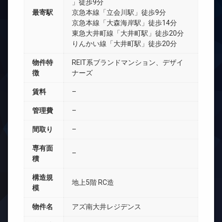
」徒歩9分
最寄駅
京急本線「立会川駅」徒歩9分
京急本線「大森海岸駅」徒歩14分
東急大井町線「大井町駅」徒歩20分
りんかい線「大井町駅」徒歩20分
物件特
REIT系ブランドマンション、デザイ
徴
ナーズ
賃料
–
管理費
–
間取り
–
専有面
–
積
構造規
地上5階 RC造
模
物件名
アズ南大井レジデンス