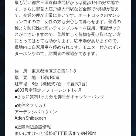
最も近い都営三田線御成門駅からは徒歩1分の好立地で
す。さらに都営大江戸線大門駅など全部で5路線が使え
て、交通の便が非常に良いです。オートロックのマンシ
ョンですので、女性の方も安心して暮らせます。普通の
鍵より防犯性の高いディンプルキーを採用。宅配ボック
スがございますので、普段忙しく荷物を受け取れない方
にとってはとても助かります。駐車場がありますので、
敷地内に自家用車を停められます。モニター付きのイン
ターホンなので、訪問者の確認ができます。
住 所 東京都港区芝公園1-1-8
概 要 地上15階 RC造
駐車場 8台（機械式7台・平置式1台）
■603号室限定／フリーレント1ヶ月
■さらに賃料1ヶ月分を弊社がキャッシュバック
■物件名フリガナ
アーデンシバコウエン
Aden Shibakoen
■近隣周辺施設情報
まいばすけっと浜松町1丁目店まで約490m