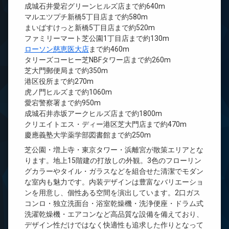
成城石井愛宕グリーンヒルズ店まで約640m
マルエツプチ新橋5丁目店まで約580m
まいばすけっと新橋5丁目店まで約520m
ファミリーマート芝公園1丁目店まで約130m
ローソン慈恵医大店
まで約460m
タリーズコーヒー芝NBFタワー店まで約260m
芝大門郵便局まで約350m
港区役所まで約270m
虎ノ門ヒルズまで約1060m
愛宕警察署まで約950m
成城石井赤坂アークヒルズ店まで約1800m
クリエイトエス・ディー港区芝大門店まで約470m
慶應義塾大学薬学部図書館まで約250m
芝公園・増上寺・東京タワー・浜離宮が散策エリアとな
ります。地上15階建の打放しの外観。3色のフローリン
グカラーやタイル・ガラスなどを組合せた清潔でモダン
な室内も魅力です。内装デザインは豊富なバリエーショ
ンを用意し、個性ある空間を演出しています。2口ガス
コンロ・独立洗面台・浴室乾燥機・洗浄便座・ドラム式
洗濯乾燥機・エアコンなど高品質な設備を備えており、
デザイン性だけではなく快適性も追求した作りとなって