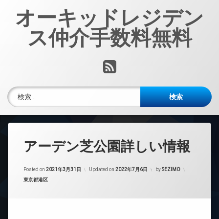
コ
オーキッドレジデン
ン
テ
ス仲介手数料無料
ン
ツ
へ
RSS
ス
キ
ッ
検索:
プ
アーデン芝公園詳しい情報
Posted on
2021年3月31日
Updated on
2022年7月6日
by
SEZIMO
カテゴリー:
東京都港区