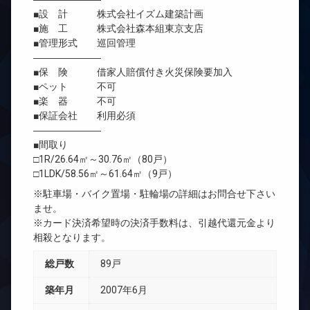
■設 計 株式会社イズム建築計画
■施 工 株式会社森本組東京支店
■管理形式 巡回管理
―――――――
■保 険 借家人賠償付き火災保険要加入
■ペット 不可
■楽 器 不可
■保証会社 利用必須
―――――――
■間取り
□1R/26.64㎡～30.76㎡（80戸）
□1LDK/58.56㎡～61.64㎡（9戸）
※駐車場・バイク置場・駐輪場の詳細はお問合せ下さい
ませ。
※カード決済希望時の決済手数料は、引越代還元金より
相殺となります。
総戸数
89戸
築年月
2007年6月