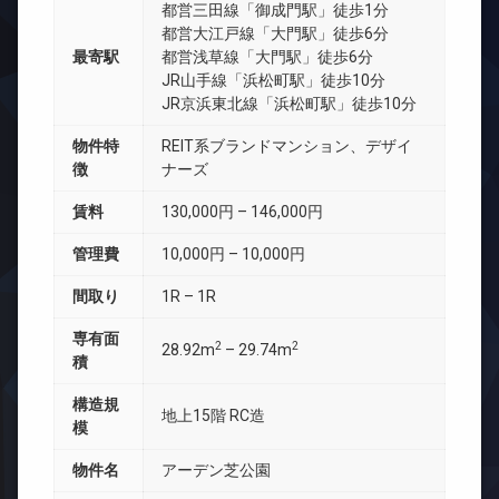
都営三田線「御成門駅」徒歩1分
都営大江戸線「大門駅」徒歩6分
最寄駅
都営浅草線「大門駅」徒歩6分
JR山手線「浜松町駅」徒歩10分
JR京浜東北線「浜松町駅」徒歩10分
物件特
REIT系ブランドマンション、デザイ
徴
ナーズ
賃料
130,000円 – 146,000円
管理費
10,000円 – 10,000円
間取り
1R – 1R
専有面
2
2
28.92m
– 29.74m
積
構造規
地上15階 RC造
模
物件名
アーデン芝公園