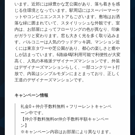
います。近郊には緑豊かな芝公園があり、落ち着きを感
じる住環境となっています。駅周辺にはスーパーマーケ
ットやコンビニエンスストアもございます。敷地はお洒
落な緑に囲まれていて、スタイリッシュな外観です。室
内は、お部屋によってフローリングの色が異なり、印象
がガラリと変わります。窓も大きく光を多く取り込みま
す。バルコニーは人気のウッドデッキ調。マンション近
くには東京タワーや芝公園があり、都心の楽しさと癒や
しが詰まっています。6路線4駅利用可能で利便性が大変
高く、人気の本格派デザイナーズマンションです。外装
はデザイナーズマンションらしく、一部コンクリート打
放で、内装はシンプルモダンにまとまっており、正しく
王道のデザイナーズマンションです。
キャンペーン情報
礼金0
＋
仲介手数料無料
＋
フリーレント
キャンペ
ーン中です。
【仲介手数料無料or仲介手数料半額キャンペー
ン】
※キャンペーン内容はお部屋により異なります。