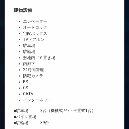
建物設備
エレベーター
オートロック
宅配ボックス
TVドアホン
駐車場
駐輪場
敷地内ゴミ置き場
内廊下
24時間管理
防犯カメラ
BS
CS
CATV
インターネット
■駐車場 8台（機械式7台・平置式1台）
■バイク置場 ―
■駐輪場 89台
―――――――