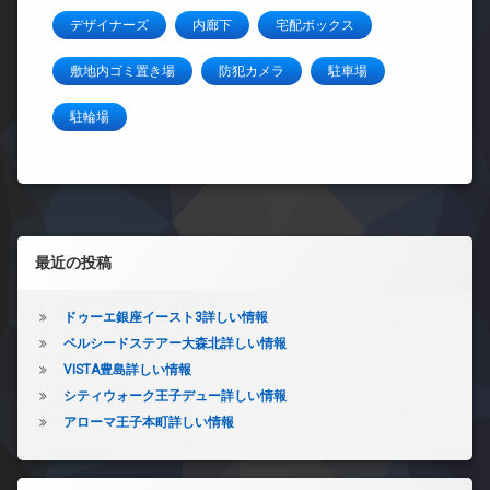
デザイナーズ
内廊下
宅配ボックス
敷地内ゴミ置き場
防犯カメラ
駐車場
駐輪場
左サイドバー
最近の投稿
ドゥーエ銀座イースト3詳しい情報
ベルシードステアー大森北詳しい情報
VISTA豊島詳しい情報
シティウォーク王子デュー詳しい情報
アローマ王子本町詳しい情報