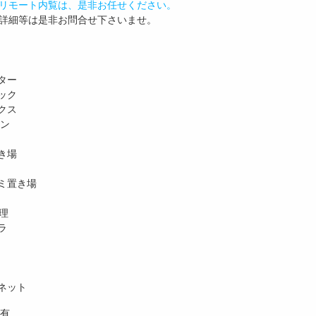
リモート内覧は、是非お任せください。
詳細等は是非お問合せ下さいませ。
ター
ック
クス
ホン
き場
ミ置き場
理
ラ
ネット
有