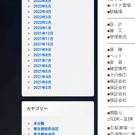
2022年6月
■バイク置場
2022年5月
■駐輪場 
2022年4月
2022年3月
――――――
2022年2月
■設 計
2022年1月
■施 工 
2021年12月
■管理形式 
2021年11月
――――――
2021年10月
■保 険 借
2021年9月
2021年8月
■ペット 
2021年7月
■楽 器 
2021年6月
■鍵交換代 
2021年5月
■その他① 室
2021年4月
■保証会社 
2021年3月
■保証会社 初
2021年2月
■保証会社 年間
■保証会社 
――――――
カテゴリー
■間取り
□1LDK～2LDK
未分類
■① 駐車場
東京都世田谷区
■② 内覧の
東京都中央区