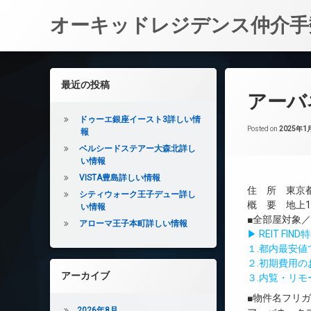
オーキッドレジデンス仲介手
コ
ン
左サイドバー
最近の投稿
テ
アーバ
ン
ツ
ドゥーエ銀座イースト3詳しい情
へ
Posted on
2025年1
報
ス
ベルシードステアー大森北詳し
キ
い情報
ッ
VISTA豊島詳しい情報
プ
住 所 東京都
シティウォーク王子デュー詳し
概 要 地上12
い情報
■全部屋対象
アローマ王子本町詳しい情報
▶ REIT F
１.都内最安
２.初期費用
アーカイブ
３.内覧・リ
■物件名フリ
2026年8月