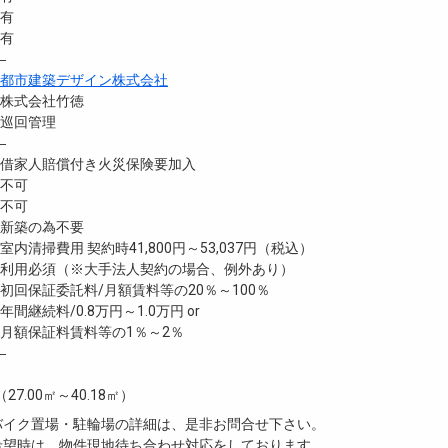
 有
有
―
都市建築デザイン株式会社
株式会社竹徳
巡回管理
―
家人賠償付き火災保険要加入
不可
不可
新築の為不要
内清掃費用 契約時41,800円～53,037円（税込）
利用必須（※大手法人契約の場合、例外あり）
回保証委託料/月額賃料等の20％～100％
継続料/0.8万円～1.0万円 or
月額保証料賃料等の1％～2％
―
（27.00㎡～40.18㎡）
・バイク置場・駐輪場の詳細は、是非お問合せ下さい。
ご希望時は、物件現地待ち合わせ対応をしております。