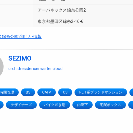
アーバネックス錦糸公園2
東京都墨田区錦糸2-16-6
ス錦糸公園2詳しい情報
SEZIMO
orchidresidencemaster.cloud
4時間管理
BS
CATV
CS
REIT系ブランドマンション
デザイナーズ
バイク置き場
内廊下
宅配ボックス