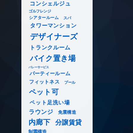
コンシェルジュ
ゴルフレンジ
シアタールーム
スパ
タワーマンション
デザイナーズ
トランクルーム
バイク置き場
バレーサービス
パーティールーム
フィットネス
プール
ペット可
ペット足洗い場
ラウンジ
免震構造
内廊下
分譲賃貸
制震構造