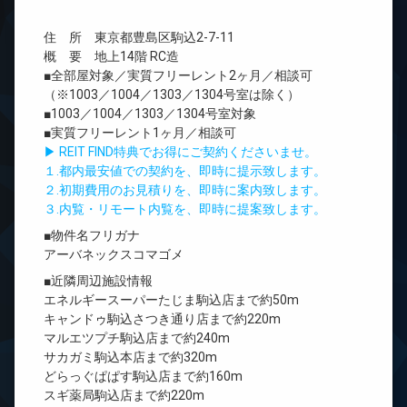
住 所 東京都豊島区駒込2-7-11
概 要 地上14階 RC造
■全部屋対象／実質フリーレント2ヶ月／相談可
（※1003／1004／1303／1304号室は除く）
■1003／1004／1303／1304号室対象
■実質フリーレント1ヶ月／相談可
▶ REIT FIND特典でお得にご契約くださいませ。
１.都内最安値での契約を、即時に提示致します。
２.初期費用のお見積りを、即時に案内致します。
３.内覧・リモート内覧を、即時に提案致します。
■物件名フリガナ
アーバネックスコマゴメ
■近隣周辺施設情報
エネルギースーパーたじま駒込店まで約50m
キャンドゥ駒込さつき通り店まで約220m
マルエツプチ駒込店まで約240m
サカガミ駒込本店まで約320m
どらっぐぱぱす駒込店まで約160m
スギ薬局駒込店まで約220m