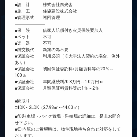
■設 計 株式会社風光舎
■施 工 住協建設株式会社
■管理形式 巡回管理
―――――――
■保 険 借家人賠償付き火災保険要加入
■ペット 不可
■楽 器 不可
■鍵交換代 新築の為不要
■保証会社 利用必須（※大手法人契約の場合、例外
あり）
■保証会社 初回保証委託料/月額賃料等の20％～
100％
■保証会社 年間継続料/0.8万円～1.0万円 or
■保証会社 月額保証料賃料等の1％～2％
―――――――
■間取り
□1DK～2LDK（27.98㎡～44.03㎡）
■① 駐車場・バイク置場・駐輪場の詳細は、是非お問合
せ下さい。
■② 内覧のご希望時は、物件現地待ち合わせ対応をして
おります。