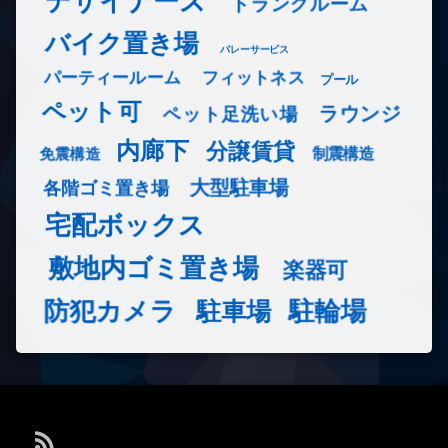
デザイナーズ
トランクルーム
バイク置き場
バレーサービス
フィットネス
パーティールーム
プール
ペット可
ラウンジ
ペット足洗い場
内廊下
分譲賃貸
免震構造
制震構造
大型駐車場
各階ゴミ置き場
宅配ボックス
敷地内ゴミ置き場
楽器可
防犯カメラ
駐輪場
駐車場