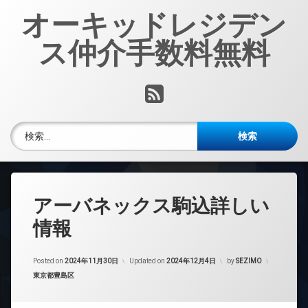
コ
オーキッドレジデン
ン
テ
ス仲介手数料無料
ン
ツ
へ
RSS
ス
キ
ッ
検索:
プ
アーバネックス駒込詳しい
情報
Posted on
2024年11月30日
Updated on
2024年12月4日
by
SEZIMO
カテゴリー:
東京都豊島区