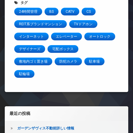
タグ
24時間管理
BS
CATV
CS
REIT系ブランドマンション
TVドアホン
インターネット
エレベーター
オートロック
デザイナーズ
宅配ボックス
敷地内ゴミ置き場
防犯カメラ
駐車場
駐輪場
左サイドバー
最近の投稿
ガーデンザヴィス不動前詳しい情報