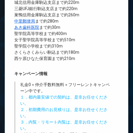
城北信用金庫駒込支店まで約220m
三菱UFJ銀行駒込支店まで約220m
巣鴨信用金庫駒込支店まで約260m
中里郵便局
まで約280m
あき歯科医院
まで約30m
聖学院高等学校まで約400m
女子聖学院高等学校まで約510m
聖学院小学校まで約310m
さくらさくみらい駒込まで約180m
西ケ原ひなた保育園まで約210m
キャンペーン情報
礼金0
＋
仲介手数料無料
＋
フリーレント
キャンペ
ーン中です。
１．都内最安値での契約は、是非お任せくださ
い。
２．初期費用のお見積りは、是非お任せくださ
い。
３．内覧・リモート内覧は、是非お任せくださ
い。