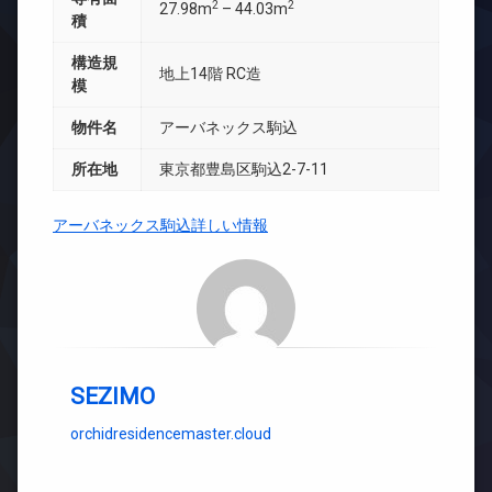
2
2
27.98m
– 44.03m
積
構造規
地上14階 RC造
模
物件名
アーバネックス駒込
所在地
東京都豊島区駒込2-7-11
アーバネックス駒込詳しい情報
SEZIMO
orchidresidencemaster.cloud