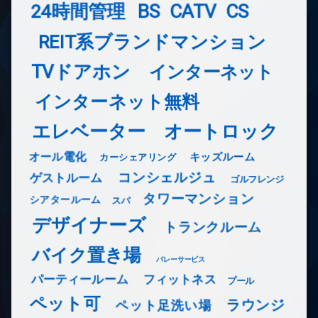
24時間管理
BS
CATV
CS
REIT系ブランドマンション
TVドアホン
インターネット
インターネット無料
エレベーター
オートロック
オール電化
キッズルーム
カーシェアリング
コンシェルジュ
ゲストルーム
ゴルフレンジ
タワーマンション
シアタールーム
スパ
デザイナーズ
トランクルーム
バイク置き場
バレーサービス
フィットネス
パーティールーム
プール
ペット可
ラウンジ
ペット足洗い場