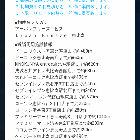
１.都内最安値での契約を、即時に提示致します。
２.初期費用のお見積りを、即時に案内致します。
３.内覧・リモート内覧を、即時に提案致します。
■物件名フリガナ
アーバンブリーズエビス
Ｕｒｂａｎ Ｂｒｅｅｚｅ 恵比寿
■近隣周辺施設情報
ピーコックストア恵比寿店まで約480m
ピーコック恵比寿南店まで約860m
KINOKUNIYA entree恵比寿駅店まで約620m
成城石井アトレ恵比寿西館店まで約630m
大丸ピーコック恵比寿店まで約470m
セブンイレブン渋谷東3丁目店まで約40m
セブンイレブン恵比寿駅北店まで約240m
セブン-イレブン代官山駅東店まで約670m
ローソン恵比寿西2丁目店まで約230m
ローソン渋谷東3丁目店まで約280m
ファミリーマート恵比寿南3丁目店まで約1040m
ファミリーマート渋谷東2丁目店まで約230m
ココカラファイン恵比寿店まで約390m
ケイポート恵比寿東口店まで約490m