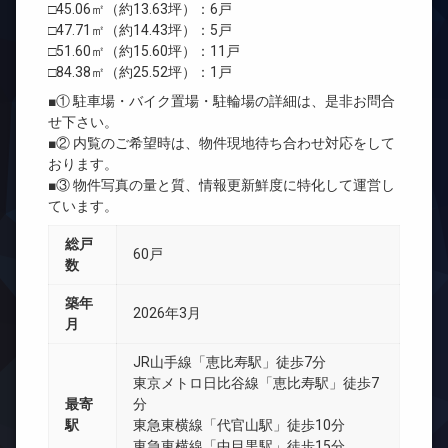
□45.06㎡（約13.63坪）：6戸
□47.71㎡（約14.43坪）：5戸
□51.60㎡（約15.60坪）：11戸
□84.38㎡（約25.52坪）：1戸
■① 駐車場・バイク置場・駐輪場の詳細は、是非お問合
せ下さい。
■② 内覧のご希望時は、物件現地待ち合わせ対応をして
おります。
■③ 物件写真の量と質、情報更新鮮度に特化して運営し
ています。
総戸
60戸
数
築年
2026年3月
月
JR山手線「恵比寿駅」徒歩7分
東京メトロ日比谷線「恵比寿駅」徒歩7
最寄
分
駅
東急東横線「代官山駅」徒歩10分
東急東横線「中目黒駅」徒歩15分