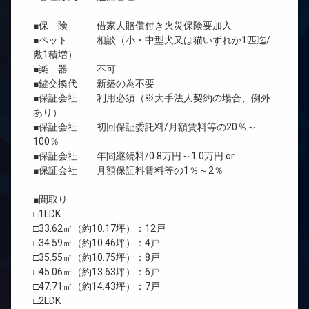
―――――――
■保 険 借家人賠償付き火災保険要加入
■ペット 相談（小・中型犬又は猫いずれか1匹迄/
敷1積増）
■楽 器 不可
■鍵交換代 新築の為不要
■保証会社 利用必須（※大手法人契約の場合、例外
あり）
■保証会社 初回保証委託料/月額賃料等の20％～
100％
■保証会社 年間継続料/0.8万円～1.0万円 or
■保証会社 月額保証料賃料等の1％～2％
―――――――
■間取り
□1LDK
□33.62㎡（約10.17坪）：12戸
□34.59㎡（約10.46坪）：4戸
□35.55㎡（約10.75坪）：8戸
□45.06㎡（約13.63坪）：6戸
□47.71㎡（約14.43坪）：7戸
□2LDK