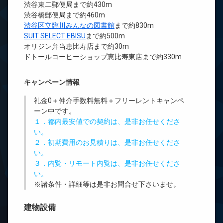
渋谷東二郵便局まで約430m
渋谷橋郵便局まで約460m
渋谷区立臨川みんなの図書館
まで約830m
SUIT SELECT EBISU
まで約500m
オリジン弁当恵比寿店まで約30m
ドトールコーヒーショップ恵比寿東店まで約330m
キャンペーン情報
礼金0
＋
仲介手数料無料
＋
フリーレント
キャンペ
ーン中です。
１．都内最安値での契約は、是非お任せくださ
い。
２．初期費用のお見積りは、是非お任せくださ
い。
３．内覧・リモート内覧は、是非お任せくださ
い。
※諸条件・詳細等は是非お問合せ下さいませ。
建物設備