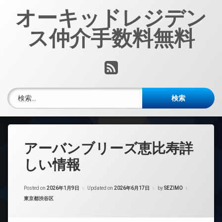
コ
オーキッドレジデン
ン
テ
ス仲介手数料無料
ン
ツ
へ
RSS
ス
キ
ッ
検索:
プ
アーバンブリーズ恵比寿詳
しい情報
Posted on
2026年1月9日
Updated on
2026年6月17日
by
SEZIMO
カテゴリー:
東京都渋谷区