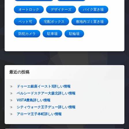
オートロック
デザイナーズ
バイク置き場
ペット可
宅配ボックス
敷地内ゴミ置き場
防犯カメラ
駐車場
駐輪場
左サイドバー
最近の投稿
ドゥーエ銀座イースト3詳しい情報
ベルシードステアー大森北詳しい情報
VISTA豊島詳しい情報
シティウォーク王子デュー詳しい情報
アローマ王子本町詳しい情報