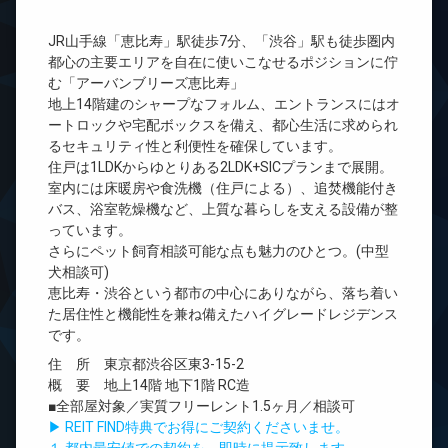
JR山手線「恵比寿」駅徒歩7分、「渋谷」駅も徒歩圏内
都心の主要エリアを自在に使いこなせるポジションに佇
む「アーバンブリーズ恵比寿」
地上14階建のシャープなフォルム、エントランスにはオ
ートロックや宅配ボックスを備え、都心生活に求められ
るセキュリティ性と利便性を確保しています。
住戸は1LDKからゆとりある2LDK+SICプランまで展開。
室内には床暖房や食洗機（住戸による）、追焚機能付き
バス、浴室乾燥機など、上質な暮らしを支える設備が整
っています。
さらにペット飼育相談可能な点も魅力のひとつ。(中型
犬相談可)
恵比寿・渋谷という都市の中心にありながら、落ち着い
た居住性と機能性を兼ね備えたハイグレードレジデンス
です。
住 所 東京都渋谷区東3-15-2
概 要 地上14階 地下1階 RC造
■全部屋対象／実質フリーレント1.5ヶ月／相談可
▶ REIT FIND特典でお得にご契約くださいませ。