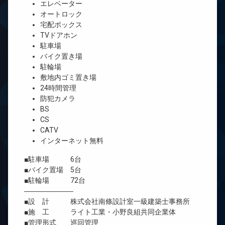
エレベーター
オートロック
宅配ボックス
TVドアホン
駐車場
バイク置き場
駐輪場
敷地内ゴミ置き場
24時間管理
防犯カメラ
BS
CS
CATV
インターネット無料
■駐車場 6台
■バイク置場 5台
■駐輪場 72台
―――――――
■設 計 株式会社南條設計室一級建築士事務所
■施 工 ライト工業・小野良組共同企業体
■管理形式 巡回管理