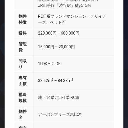
JR山手線「渋谷駅」徒歩15分
物件
REIT系ブランドマンション、デザイナ
特徴
ーズ、ペット可
賃料
223,000円 – 680,000円
管理
15,000円 – 20,000円
費
間取
1LDK – 2LDK
り
専有
2
2
33.62m
– 84.38m
面積
構造
地上14階 地下1階 RC造
規模
物件
アーバンブリーズ恵比寿
名