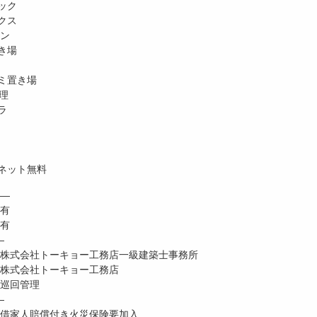
ック
クス
ホン
き場
ミ置き場
理
ラ
ネット無料
―
 有
有
―
式会社トーキョー工務店一級建築士事務所
式会社トーキョー工務店
巡回管理
―
家人賠償付き火災保険要加入