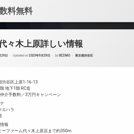
数料無料
代々木上原詳しい情報
カテゴリー:
月29日
Updated on
2023年9月29日
by
SEZIMO
東京都渋谷区
谷区上原1-16-13
 地下1階 RC造
／仲介手数料／3万円キャンペーン
ガナ
ウエハラ
原
設情報
ヒーファーム代々木上原店まで約350m