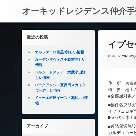
オーキッドレジデンス仲介手
コ
ン
左サイドバー
最近の投稿
テ
イプセ
ン
ツ
エルファーロ目黒3詳しい情報
へ
Posted on
2023年9
ガーデンザヴィス不動前詳しい
ス
情報
キ
ベルシードステアー武蔵小山詳
ッ
しい情報
プ
住 所 東京都渋
パークアクシス五反田スカイタ
概 要 地上7階
ワー詳しい情報
■全部屋対象
ドゥーエ銀座イースト3詳しい情
報
■物件名フリ
イプセヨヨギ
IPSE代々木上
アーカイブ
■近隣周辺施
カルディコー